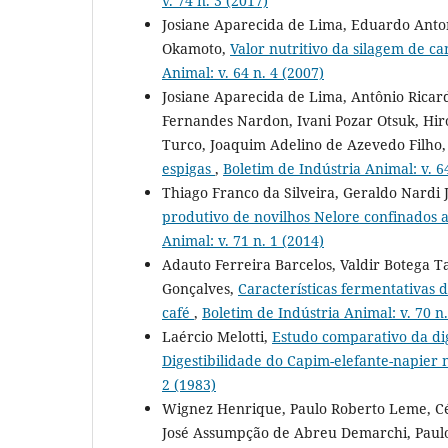
v. 74 n. 3 (2017)
Josiane Aparecida de Lima, Eduardo Anton
Okamoto,
Valor nutritivo da silagem de c
Animal: v. 64 n. 4 (2007)
Josiane Aparecida de Lima, Antônio Ricar
Fernandes Nardon, Ivani Pozar Otsuk, Hir
Turco, Joaquim Adelino de Azevedo Filho
espigas
,
Boletim de Indústria Animal: v. 64
Thiago Franco da Silveira, Geraldo Nardi J
produtivo de novilhos Nelore confinados
Animal: v. 71 n. 1 (2014)
Adauto Ferreira Barcelos, Valdir Botega T
Gonçalves,
Características fermentativas 
café
,
Boletim de Indústria Animal: v. 70 n.
Laércio Melotti,
Estudo comparativo da dig
Digestibilidade do Capim-elefante-napier
2 (1983)
Wignez Henrique, Paulo Roberto Leme, Céli
José Assumpção de Abreu Demarchi, Paulo