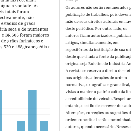
 água a vontade. As
Os autores não serão remunerados 
is totais foram
publicação de trabalhos, pois devem
pectivamente, não
mão de seus direitos autorais em fa
estádios de grãos
deste periódico. Por outro lado, os
éria seca e de nutrientes
02 e BR 506 foram maiores
autores ficam autorizados a publicar
 de grãos farináceos e
artigos, simultaneamente, em
s, 520 e 488g/cabeça/dia e
repositórios da instituição de sua or
desde que citada a fonte da publicaç
original seja Boletim de Indústria A
A revista se reserva o direito de efet
nos originais, alterações de ordem
normativa, ortográfica e gramatical
vistas a manter o padrão culto da lí
a credibilidade do veículo. Respeitar
entanto, o estilo de escrever dos aut
Alterações, correções ou sugestões 
ordem conceitual serão encaminhad
autores, quando necessário. Nesses c