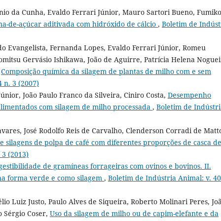
io da Cunha, Evaldo Ferrari Júnior, Mauro Sartori Bueno, Fumik
ana-de-açúcar aditivada com hidróxido de cálcio
,
Boletim de Indúst
do Evangelista, Fernanda Lopes, Evaldo Ferrari Júnior, Romeu
omitsu Gervásio Ishikawa, João de Aguirre, Patrícia Helena Nogue
,
Composição química da silagem de plantas de milho com e sem
 n. 3 (2007)
únior, João Paulo Franco da Silveira, Ciniro Costa,
Desempenho
 alimentados com silagem de milho processada
,
Boletim de Indústr
avares, José Rodolfo Reis de Carvalho, Clenderson Corradi de Matt
de silagens de polpa de café com diferentes proporções de casca d
 3 (2013)
estibilidade de gramíneas forrageiras com ovinos e bovinos. II.
 na forma verde e como silagem
,
Boletim de Indústria Animal: v. 40
o Luiz Justo, Paulo Alves de Siqueira, Roberto Molinari Peres, Jo
 Sérgio Coser,
Uso da silagem de milho ou de capim-elefante e da