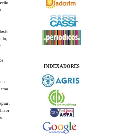
verão
s
deste
ado,
e
os
INDEXADORES
o o
forma
opiar,
 fazer
s