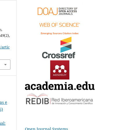
m.
,
49
(2),
/artic
as e
6)
al:
Open Journal Systems