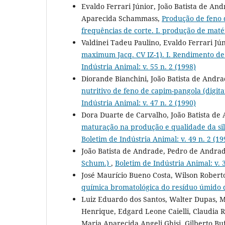
Evaldo Ferrari Júnior, João Batista de And
Aparecida Schammass,
Produção de feno 
frequências de corte. I. produção de maté
Valdinei Tadeu Paulino, Evaldo Ferrari Jú
maximum Jacq. CV IZ-1). I. Rendimento de
Indústria Animal: v. 55 n. 2 (1998)
Diorande Bianchini, João Batista de Andr
nutritivo de feno de capim-pangola (digi
Indústria Animal: v. 47 n. 2 (1990)
Dora Duarte de Carvalho, João Batista de 
maturação na produção e qualidade da sil
Boletim de Indústria Animal: v. 49 n. 2 (19
João Batista de Andrade, Pedro de Andra
Schum.)
,
Boletim de Indústria Animal: v. 3
José Maurício Bueno Costa, Wilson Robert
química bromatológica do resíduo úmido 
Luiz Eduardo dos Santos, Walter Dupas, M
Henrique, Edgard Leone Caielli, Claudia R
Maria Aparecida Angeli Ghisi, Gilberto Bu