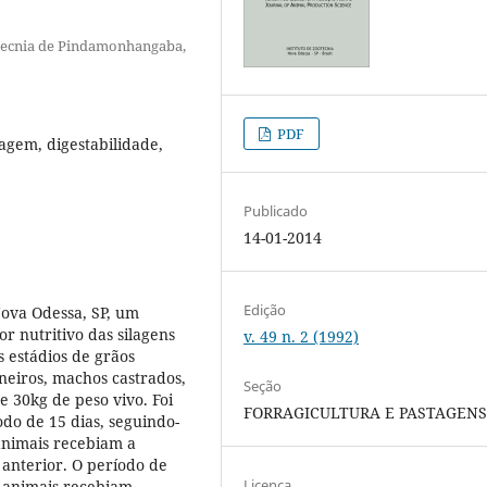
otecnia de Pindamonhangaba,
PDF
lagem, digestabilidade,
Publicado
14-01-2014
Edição
Nova Odessa, SP, um
or nutritivo das silagens
v. 49 n. 2 (1992)
 estádios de grãos
rneiros, machos castrados,
Seção
 30kg de peso vivo. Foi
FORRAGICULTURA E PASTAGEN
o de 15 dias, seguindo-
 animais recebiam a
anterior. O período de
Licença
os animais recebiam