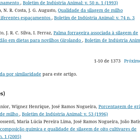
finamento
,
Boletim de Indústria Animal: v. 50 n. 1 (1993)
o, N. R. Costa, J. G. Augusto,
Qualidade da silagem de milho
diferentes espaçamentos
,
Boletim de Indústria Animal: v. 74 n. 3
, J. R. C. Silva, I. Ferraz,
Palma forrageira associada à silagem de
odão em dietas para novilhos Girolando
,
Boletim de Indústria Anim
1-10 de 1373
Próxim
da por similaridade
para este artigo.
s)
Junior, Wignez Henrique, José Ramos Nogueira,
Porcentagem de gr
 de milho
,
Boletim de Indústria Animal: v. 53 (1996)
ossenti, Maria Lúcia Pereira Lima, José Ramos Nogueira, João Bati
 composição química e qualidade de silagem de oito cultivares de
n. 1 (2005)