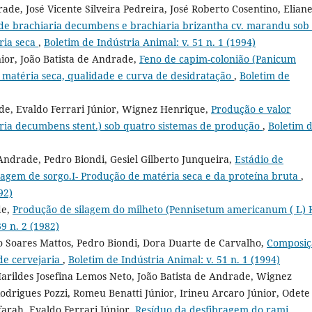
rade, José Vicente Silveira Pedreira, José Roberto Cosentino, Elian
de brachiaria decumbens e brachiaria brizantha cv. marandu sob 
ria seca
,
Boletim de Indústria Animal: v. 51 n. 1 (1994)
nior, João Batista de Andrade,
Feno de capim-colonião (Panicum
 matéria seca, qualidade e curva de desidratação
,
Boletim de
ade, Evaldo Ferrari Júnior, Wignez Henrique,
Produção e valor
taria decumbens stent.) sob quatro sistemas de produção
,
Boletim 
Andrade, Pedro Biondi, Gesiel Gilberto Junqueira,
Estádio de
agem de sorgo.I- Produção de matéria seca e da proteína bruta
,
92)
de,
Produção de silagem do milheto (Pennisetum americanum ( L) 
9 n. 2 (1982)
o Soares Mattos, Pedro Biondi, Dora Duarte de Carvalho,
Composiç
de cervejaria
,
Boletim de Indústria Animal: v. 51 n. 1 (1994)
arildes Josefina Lemos Neto, João Batista de Andrade, Wignez
odrigues Pozzi, Romeu Benatti Júnior, Irineu Arcaro Júnior, Odete
farah, Evaldo Ferrari Júnior,
Resíduo da desfibragem do rami