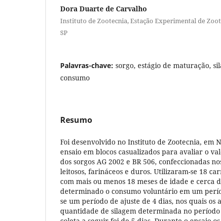
Dora Duarte de Carvalho
Instituto de Zootecnia, Estação Experimental de Zo
SP
Palavras-chave:
sorgo, estágio de maturação, si
consumo
Resumo
Foi desenvolvido no Instituto de Zootecnia, em 
ensaio em blocos casualizados para avaliar o val
dos sorgos AG 2002 e BR 506, confeccionadas nos
leitosos, farináceos e duros. Utilizaram-se 18 ca
com mais ou menos 18 meses de idade e cerca de
determinado o consumo voluntário em um períod
se um período de ajuste de 4 dias, nos quais os
quantidade de silagem determinada no período 
coleta a seguir foi de 5 dias. Durante o ensaio 