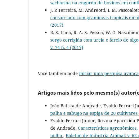
sacharina na engorda de bovinos em con
J. P. Ferreira, M. Andreotti, I. M. Pascoalot
consorciado com gramíneas tropicais em 
(2017)
R. S. Lima, R. A. S. Pessoa, W. G. Nascimento
sorgo corrigida com ureia e farelo de alg
v. 74 n. 4 (2017)
Você também pode
iniciar uma pesquisa avança
Artigos mais lidos pelo mesmo(s) autor(e
João Batista de Andrade, Evaldo Ferrari 
palha e sabugo na espiga de 20 cultivares
Evaldo Ferrari Júnior, Rosana Aparecida P
de Andrade,
Características agronômicas,
milho
,
Boletim de Indústria Animal: v. 62 