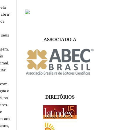
pela
 abrir
vor
 seus
ASSOCIADO A
igem,
ão
nimal.
uar,
, com
ngua e
DIRETÓRIOS
á, no
ores.
de
as aos
asos,