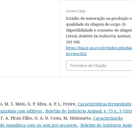
Como Citar
Estádio de maturação na produção e
qualidade da silagem de sorgo. II-
Digestibilidade e consumo de silage
(2014).
Boletim De Indústria Animal
101-106.
https://bia.iz.sp.gov.br/index.php/bia
le/view/852
Formatos de Citação
, M. T. Melo, G. P. Silva, A. P. L. Freire,
Características fermentativ
tanzânia com aditivos
,
Boletim de Indústria Animal: v. 73 n. 3 (201
 F. A. Piran Filho, O. A. D. Costa, M. Simionatto,
Caracterização
es de mandioca com ou sem pré-secagem
,
Boletim de Indústria Anim