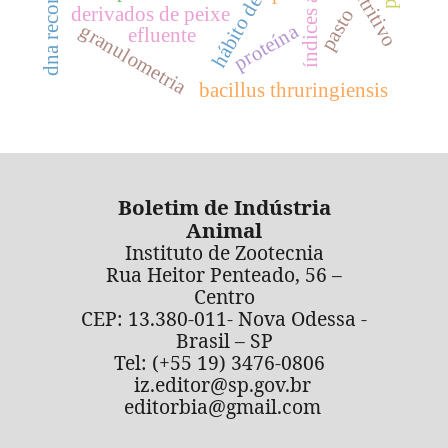
derivados de peixe
pasto
granulometria
proteína
efluente
bacillus thruringiensis
Boletim de Indústria
Animal
Instituto de Zootecnia
Rua Heitor Penteado, 56 –
Centro
CEP: 13.380-011- Nova Odessa -
Brasil – SP
Tel: (+55 19) 3476-0806
iz.editor@sp.gov.br
editorbia@gmail.com