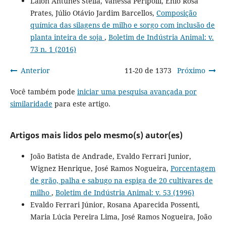
Laion Antunes Stella, Vanessa Peripolli, Ênio Rosa
Prates, Júlio Otávio Jardim Barcellos,
Composição
química das silagens de milho e sorgo com inclusão de
planta inteira de soja
,
Boletim de Indústria Animal: v.
73 n. 1 (2016)
Anterior
11-20 de 1373
Próximo
Você também pode
iniciar uma pesquisa avançada por
similaridade
para este artigo.
Artigos mais lidos pelo mesmo(s) autor(es)
João Batista de Andrade, Evaldo Ferrari Junior,
Wignez Henrique, José Ramos Nogueira,
Porcentagem
de grão, palha e sabugo na espiga de 20 cultivares de
milho
,
Boletim de Indústria Animal: v. 53 (1996)
Evaldo Ferrari Júnior, Rosana Aparecida Possenti,
Maria Lúcia Pereira Lima, José Ramos Nogueira, João