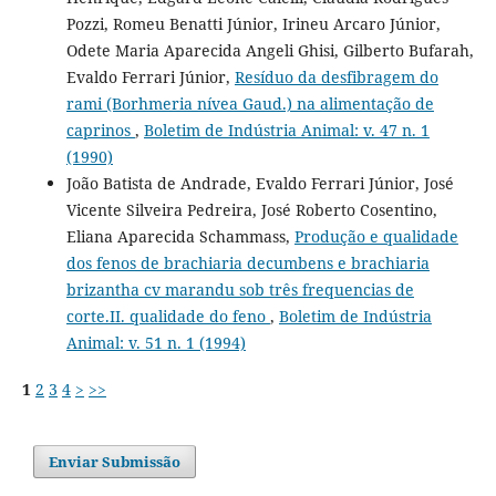
Pozzi, Romeu Benatti Júnior, Irineu Arcaro Júnior,
Odete Maria Aparecida Angeli Ghisi, Gilberto Bufarah,
Evaldo Ferrari Júnior,
Resíduo da desfibragem do
rami (Borhmeria nívea Gaud.) na alimentação de
caprinos
,
Boletim de Indústria Animal: v. 47 n. 1
(1990)
João Batista de Andrade, Evaldo Ferrari Júnior, José
Vicente Silveira Pedreira, José Roberto Cosentino,
Eliana Aparecida Schammass,
Produção e qualidade
dos fenos de brachiaria decumbens e brachiaria
brizantha cv marandu sob três frequencias de
corte.II. qualidade do feno
,
Boletim de Indústria
Animal: v. 51 n. 1 (1994)
1
2
3
4
>
>>
Enviar Submissão