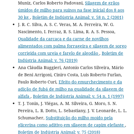
Muniz, Carlos Roberto Padovani,
Silagem de grãos
úmidos de milho para suínos na fase inicial dos 8 aos
30 kg
,
Boletim de Indústria Animal: v. 58 n. 2 (2001)
J. R. C. Silva, A. S. C. Veras, M. A. Ferreira, W. G.
Nascimento, I. Ferraz, R. S. Lima, R. A. S. Pessoa,
Qualidade da carcaça e da carne de novilhos
alimentados com palma forrageira e silagem de sorgo
corrigida com ureia e farelo de algodão
,
Boletim de
Indústria Animal: v. 76 (2019)
Ana Cláudia Ruggieri, Antonio Carlos Silveira, Mário
de Beni Arrigoni, Ciniro Costa, Luis Roberto Furlan,
Paulo Roberto Curi,
Efeito do emurchecimento e da
adição de fubá de milho na qualidade da silagem de
alfafa
,
Boletim de Indústria Animal: v. 54 n. 1 (1997)
T. J. Tonin, J. Viégas, A. M. Silveira, G. Moro, S. N.
Pereira, L. R. Dotto, L. Sebastiany, J. V. Leonarde, L. L.
Schumacher,
Substituição do milho moído pela
glicerina como aditivo em silagem de capim elefante
,
Boletim de Indústria Animal: v. 75 (2018)