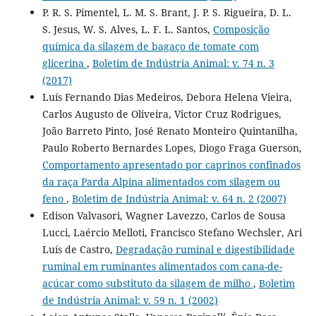
P. R. S. Pimentel, L. M. S. Brant, J. P. S. Rigueira, D. L.
S. Jesus, W. S. Alves, L. F. L. Santos,
Composição
química da silagem de bagaço de tomate com
glicerina
,
Boletim de Indústria Animal: v. 74 n. 3
(2017)
Luís Fernando Dias Medeiros, Debora Helena Vieira,
Carlos Augusto de Oliveira, Victor Cruz Rodrigues,
João Barreto Pinto, José Renato Monteiro Quintanilha,
Paulo Roberto Bernardes Lopes, Diogo Fraga Guerson,
Comportamento apresentado por caprinos confinados
da raça Parda Alpina alimentados com silagem ou
feno
,
Boletim de Indústria Animal: v. 64 n. 2 (2007)
Edison Valvasori, Wagner Lavezzo, Carlos de Sousa
Lucci, Laércio Melloti, Francisco Stefano Wechsler, Ari
Luís de Castro,
Degradação ruminal e digestibilidade
ruminal em ruminantes alimentados com cana-de-
açúcar como substituto da silagem de milho
,
Boletim
de Indústria Animal: v. 59 n. 1 (2002)