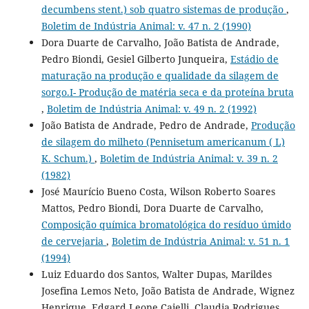
decumbens stent.) sob quatro sistemas de produção
,
Boletim de Indústria Animal: v. 47 n. 2 (1990)
Dora Duarte de Carvalho, João Batista de Andrade,
Pedro Biondi, Gesiel Gilberto Junqueira,
Estádio de
maturação na produção e qualidade da silagem de
sorgo.I- Produção de matéria seca e da proteína bruta
,
Boletim de Indústria Animal: v. 49 n. 2 (1992)
João Batista de Andrade, Pedro de Andrade,
Produção
de silagem do milheto (Pennisetum americanum ( L)
K. Schum.)
,
Boletim de Indústria Animal: v. 39 n. 2
(1982)
José Maurício Bueno Costa, Wilson Roberto Soares
Mattos, Pedro Biondi, Dora Duarte de Carvalho,
Composição química bromatológica do resíduo úmido
de cervejaria
,
Boletim de Indústria Animal: v. 51 n. 1
(1994)
Luiz Eduardo dos Santos, Walter Dupas, Marildes
Josefina Lemos Neto, João Batista de Andrade, Wignez
Henrique, Edgard Leone Caielli, Claudia Rodrigues