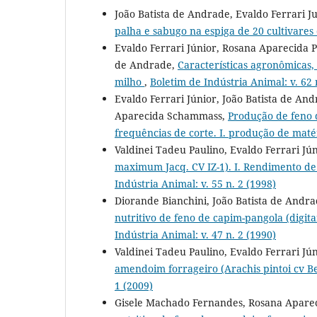
João Batista de Andrade, Evaldo Ferrari 
palha e sabugo na espiga de 20 cultivares
Evaldo Ferrari Júnior, Rosana Aparecida P
de Andrade,
Características agronômicas,
milho
,
Boletim de Indústria Animal: v. 62 
Evaldo Ferrari Júnior, João Batista de And
Aparecida Schammass,
Produção de feno 
frequências de corte. I. produção de maté
Valdinei Tadeu Paulino, Evaldo Ferrari Jú
maximum Jacq. CV IZ-1). I. Rendimento de
Indústria Animal: v. 55 n. 2 (1998)
Diorande Bianchini, João Batista de Andr
nutritivo de feno de capim-pangola (digi
Indústria Animal: v. 47 n. 2 (1990)
Valdinei Tadeu Paulino, Evaldo Ferrari Jú
amendoim forrageiro (Arachis pintoi cv B
1 (2009)
Gisele Machado Fernandes, Rosana Apareci