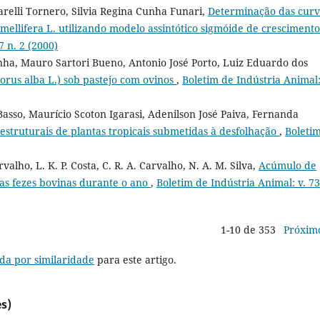
relli Tornero, Silvia Regina Cunha Funari,
Determinação das curv
mellifera L. utilizando modelo assintótico sigmóide de crescimento
7 n. 2 (2000)
a, Mauro Sartori Bueno, Antonio José Porto, Luiz Eduardo dos
rus alba L.) sob pastejo com ovinos
,
Boletim de Indústria Animal:
asso, Maurício Scoton Igarasi, Adenilson José Paiva, Fernanda
estruturais de plantas tropicais submetidas à desfolhação
,
Boleti
valho, L. K. P. Costa, C. R. A. Carvalho, N. A. M. Silva,
Acúmulo de
s fezes bovinas durante o ano
,
Boletim de Indústria Animal: v. 73
1-10 de 353
Próxim
da por similaridade
para este artigo.
s)