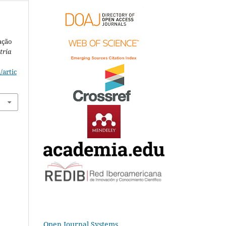
ação
tria
/artic
Open Journal Systems