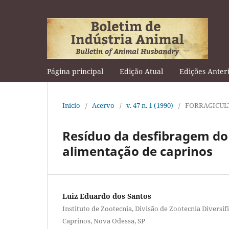
Página principal
Edição Atual
Edições Anter
Início
/
Acervo
/
v. 47 n. 1 (1990)
/
FORRAGICUL
Resíduo da desfibragem do
alimentação de caprinos
Luiz Eduardo dos Santos
Instituto de Zootecnia, Divisão de Zootecnia Diversif
Caprinos, Nova Odessa, SP