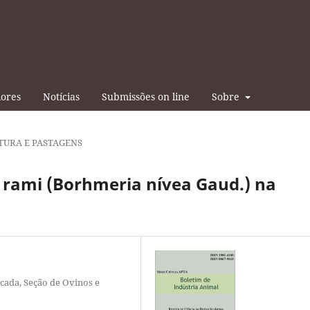
iores
Notícias
Submissões on line
Sobre
TURA E PASTAGENS
 rami (Borhmeria nívea Gaud.) na
icada, Seção de Ovinos e