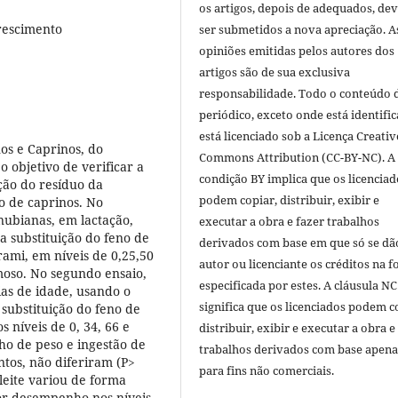
os artigos, depois de adequados, de
crescimento
ser submetidos a nova apreciação. A
opiniões emitidas pelos autores dos
artigos são de sua exclusiva
responsabilidade. Todo o conteúdo 
periódico, exceto onde está identific
está licenciado sob a Licença Creativ
os e Caprinos, do
Commons Attribution (CC-BY-NC). A
o objetivo de verificar a
condição BY implica que os licenciad
ação do resíduo da
podem copiar, distribuir, exibir e
o de caprinos. No
nubianas, em lactação,
executar a obra e fazer trabalhos
a substituição do feno de
derivados com base em que só se dã
ami, em níveis de 0,25,50
autor ou licenciante os créditos na 
oso. No segundo ensaio,
especificada por estes. A cláusula NC
ias de idade, usando o
significa que os licenciados podem c
substituição do feno de
 níveis de 0, 34, 66 e
distribuir, exibir e executar a obra e
o de peso e ingestão de
trabalhos derivados com base apena
ntos, não diferiram (P>
para fins não comerciais.
leite variou de forma
hor desempenho nos níveis