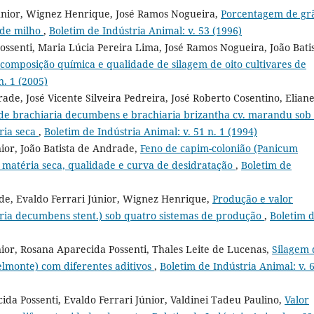
Junior, Wignez Henrique, José Ramos Nogueira,
Porcentagem de gr
 de milho
,
Boletim de Indústria Animal: v. 53 (1996)
ossenti, Maria Lúcia Pereira Lima, José Ramos Nogueira, João Bati
 composição química e qualidade de silagem de oito cultivares de
n. 1 (2005)
rade, José Vicente Silveira Pedreira, José Roberto Cosentino, Elian
de brachiaria decumbens e brachiaria brizantha cv. marandu sob 
ria seca
,
Boletim de Indústria Animal: v. 51 n. 1 (1994)
nior, João Batista de Andrade,
Feno de capim-colonião (Panicum
 matéria seca, qualidade e curva de desidratação
,
Boletim de
ade, Evaldo Ferrari Júnior, Wignez Henrique,
Produção e valor
taria decumbens stent.) sob quatro sistemas de produção
,
Boletim 
nior, Rosana Aparecida Possenti, Thales Leite de Lucenas,
Silagem 
elmonte) com diferentes aditivos
,
Boletim de Indústria Animal: v. 6
da Possenti, Evaldo Ferrari Júnior, Valdinei Tadeu Paulino,
Valor