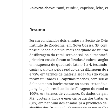
Palavras-chave:
rami, resíduo, caprinos, leite, 
Resumo
Foram conduzidos dois ensaios na Seção de Ovin
Instituto de Zootecnia, em Nova Odessa, SP, com 
possibilidade e o nível mais adequado de utiliz
desfibragem do rami, seco ao sol, na alimentaçã
primeiro ensaio foram utilizadas 8 cabras anglo
em esquema de quadrado latino 4 x 4, testando 
capim pangola pelo resíduo da desfibragem do r
e 75% em termos de matéria seca (MS) do volum
foram utilizados 16 caprinos machos, com 180 d
delineamento inteiramente ao acaso, testando a 
pangola pelo resíduo da desfibragem do rami nos
100%, em termos de volumoso. Os dados de ganh
MS, proteína, fibra e energia bruta dos tratame
0,05) em nenhum dos ensaios, já a produção de 
significativa (P <0,007), observando-se um mel