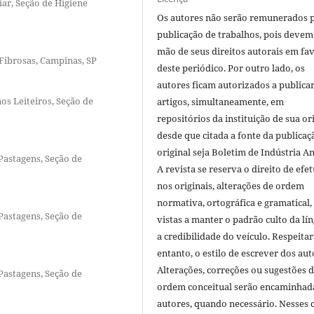
iar, Seção de Higiene
Os autores não serão remunerados 
publicação de trabalhos, pois devem
mão de seus direitos autorais em fa
Fibrosas, Campinas, SP
deste periódico. Por outro lado, os
autores ficam autorizados a publicar
os Leiteiros, Seção de
artigos, simultaneamente, em
repositórios da instituição de sua or
desde que citada a fonte da publicaç
original seja Boletim de Indústria A
 Pastagens, Seção de
A revista se reserva o direito de efet
nos originais, alterações de ordem
normativa, ortográfica e gramatical
 Pastagens, Seção de
vistas a manter o padrão culto da lí
a credibilidade do veículo. Respeitar
entanto, o estilo de escrever dos aut
Alterações, correções ou sugestões 
 Pastagens, Seção de
ordem conceitual serão encaminhad
autores, quando necessário. Nesses c