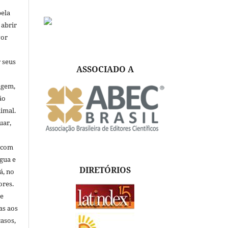
pela
 abrir
vor
 seus
ASSOCIADO A
igem,
ão
nimal.
uar,
, com
ngua e
DIRETÓRIOS
á, no
ores.
de
as aos
asos,