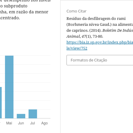
 do subproduto
Como Citar
nha, em razão da menor
ncentrado.
Resíduo da desfibragem do rami
(Borhmeria nívea Gaud.) na aliment
de caprinos. (2014).
Boletim De Indús
Animal
,
47
(1), 73-80.
https://bia.iz.sp.gov.br/index.php/bia
le/view/752
Formatos de Citação