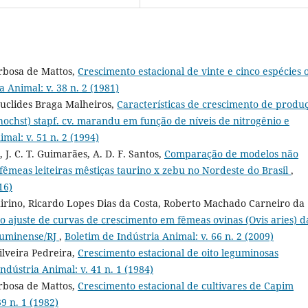
arbosa de Mattos,
Crescimento estacional de vinte e cinco espécies 
a Animal: v. 38 n. 2 (1981)
Euclides Braga Malheiros,
Características de crescimento de produ
hochst) stapf. cv. marandu em função de níveis de nitrogênio e
mal: v. 51 n. 2 (1994)
, J. C. T. Guimarães, A. D. F. Santos,
Comparação de modelos não
fêmeas leiteiras mêstiças taurino x zebu no Nordeste do Brasil
,
16)
uirino, Ricardo Lopes Dias da Costa, Roberto Machado Carneiro da
o ajuste de curvas de crescimento em fêmeas ovinas (Ovis aries) d
Fluminense/RJ
,
Boletim de Indústria Animal: v. 66 n. 2 (2009)
ilveira Pedreira,
Crescimento estacional de oito leguminosas
ndústria Animal: v. 41 n. 1 (1984)
arbosa de Mattos,
Crescimento estacional de cultivares de Capim
9 n. 1 (1982)