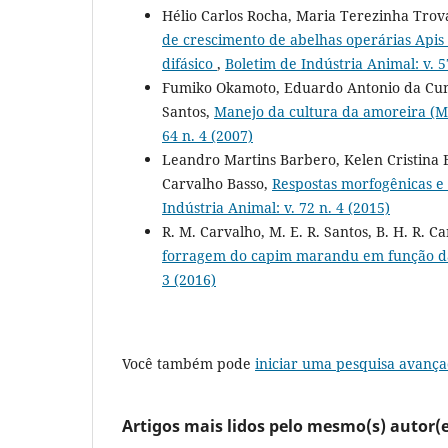
Hélio Carlos Rocha, Maria Terezinha Trova
de crescimento de abelhas operárias Apis 
difásico
,
Boletim de Indústria Animal: v. 5
Fumiko Okamoto, Eduardo Antonio da Cunh
Santos,
Manejo da cultura da amoreira (Mo
64 n. 4 (2007)
Leandro Martins Barbero, Kelen Cristina B
Carvalho Basso,
Respostas morfogênicas e 
Indústria Animal: v. 72 n. 4 (2015)
R. M. Carvalho, M. E. R. Santos, B. H. R. Car
forragem do capim marandu em função da
3 (2016)
Você também pode
iniciar uma pesquisa avança
Artigos mais lidos pelo mesmo(s) autor(e