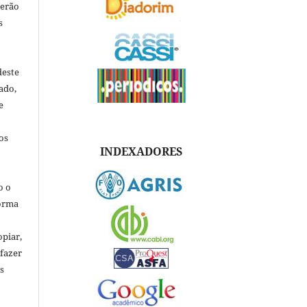
verão
s
deste
ado,
e
os
INDEXADORES
o o
forma
opiar,
 fazer
s