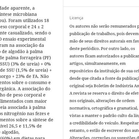
idade aparente, a
síntese microbiana
Licença
u). Foram utilizados 18
Os autores não serão remunerados 
so corporal e 24 ± 2
te casualizado, sendo o
publicação de trabalhos, pois devem
 O ensaio experimental
mão de seus direitos autorais em fa
iram na associação da
deste periódico. Por outro lado, os
o de algodão à palma
autores ficam autorizados a publicar
de palma forrageira (PF)
artigos, simultaneamente, em
(SSU) (3% de ureia) + 0%
 de SSU (1,5% de ureia) +
repositórios da instituição de sua or
 sorgo + 23% de FA. Não
desde que citada a fonte da publicaç
amentos sobre o consumo e
original seja Boletim de Indústria A
rgânica. A associação do
A revista se reserva o direito de efet
nho de peso corporal e
nos originais, alterações de ordem
alimentados com maior
eia associada à palma
normativa, ortográfica e gramatical
 nitrogênio nas fezes e
vistas a manter o padrão culto da lí
amentos sobre a síntese de
a credibilidade do veículo. Respeitar
ível 26,5 e 11,5% de
entanto, o estilo de escrever dos aut
e algodão,
Alterações, correções ou sugestões 
 (60%) em dietas para