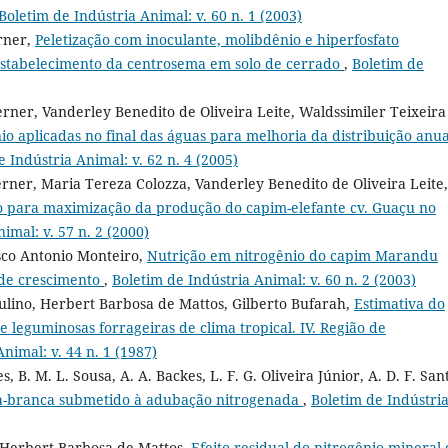
Boletim de Indústria Animal: v. 60 n. 1 (2003)
rner,
Peletização com inoculante, molibdênio e hiperfosfato
stabelecimento da centrosema em solo de cerrado
,
Boletim de
ner, Vanderley Benedito de Oliveira Leite, Waldssimiler Teixeira
io aplicadas no final das águas para melhoria da distribuição anua
e Indústria Animal: v. 62 n. 4 (2005)
rner, Maria Tereza Colozza, Vanderley Benedito de Oliveira Leite,
o para maximização da produção do capim-elefante cv. Guaçu no
imal: v. 57 n. 2 (2000)
sco Antonio Monteiro,
Nutrição em nitrogênio do capim Marandu
 de crescimento
,
Boletim de Indústria Animal: v. 60 n. 2 (2003)
ulino, Herbert Barbosa de Mattos, Gilberto Bufarah,
Estimativa do
 leguminosas forrageiras de clima tropical. IV. Região de
nimal: v. 44 n. 1 (1987)
es, B. M. L. Sousa, A. A. Backes, L. F. G. Oliveira Júnior, A. D. F. San
a-branca submetido à adubação nitrogenada
,
Boletim de Indústri
, Herbert Barbosa de Mattos,
Efeito residual do nitrogênio mineral 