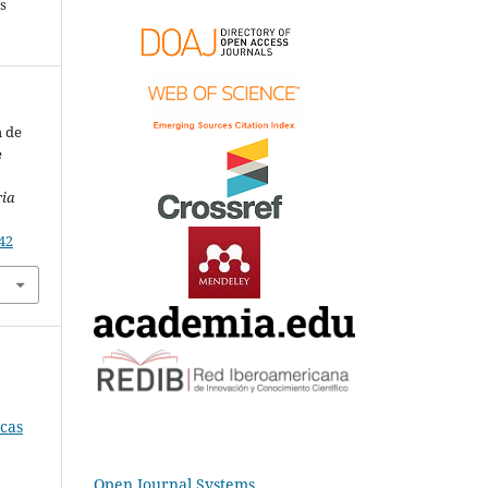
s
m de
e
ria
42
cas
Open Journal Systems