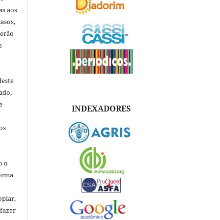
as aos
asos,
verão
s
deste
ado,
e
INDEXADORES
os
o o
forma
opiar,
 fazer