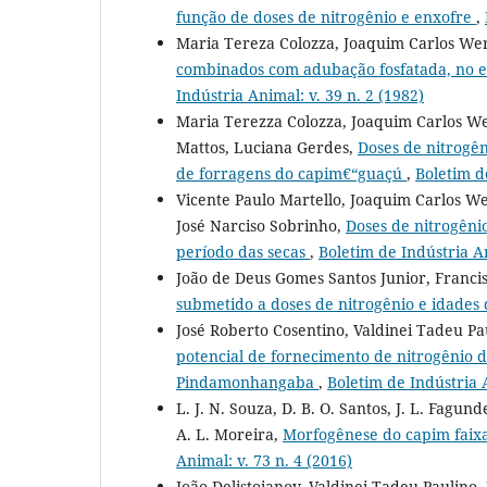
função de doses de nitrogênio e enxofre
,
Maria Tereza Colozza, Joaquim Carlos We
combinados com adubação fosfatada, no e
Indústria Animal: v. 39 n. 2 (1982)
Maria Terezza Colozza, Joaquim Carlos Wer
Mattos, Luciana Gerdes,
Doses de nitrogên
de forragens do capim€“guaçú
,
Boletim d
Vicente Paulo Martello, Joaquim Carlos We
José Narciso Sobrinho,
Doses de nitrogêni
período das secas
,
Boletim de Indústria An
João de Deus Gomes Santos Junior, Franci
submetido a doses de nitrogênio e idades
José Roberto Cosentino, Valdinei Tadeu Pa
potencial de fornecimento de nitrogênio de
Pindamonhangaba
,
Boletim de Indústria A
L. J. N. Souza, D. B. O. Santos, J. L. Fagund
A. L. Moreira,
Morfogênese do capim faix
Animal: v. 73 n. 4 (2016)
João Delistoianov, Valdinei Tadeu Paulino