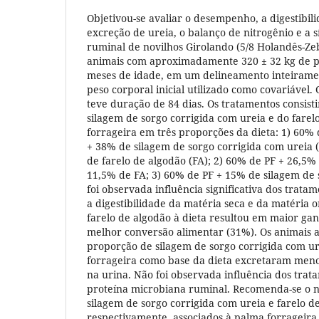
Objetivou-se avaliar o desempenho, a digestibil
excreção de ureia, o balanço de nitrogênio e a 
ruminal de novilhos Girolando (5/8 Holandês-Zeb
animais com aproximadamente 320 ± 32 kg de pe
meses de idade, em um delineamento inteiramen
peso corporal inicial utilizado como covariável.
teve duração de 84 dias. Os tratamentos consist
silagem de sorgo corrigida com ureia e do farel
forrageira em três proporções da dieta: 1) 60% 
+ 38% de silagem de sorgo corrigida com ureia 
de farelo de algodão (FA); 2) 60% de PF + 26,5%
11,5% de FA; 3) 60% de PF + 15% de silagem de
foi observada influência significativa dos trat
a digestibilidade da matéria seca e da matéria o
farelo de algodão à dieta resultou em maior ga
melhor conversão alimentar (31%). Os animais 
proporção de silagem de sorgo corrigida com ur
forrageira como base da dieta excretaram menos
na urina. Não foi observada influência dos trat
proteína microbiana ruminal. Recomenda-se o n
silagem de sorgo corrigida com ureia e farelo d
respectivamente, associados à palma forrageira