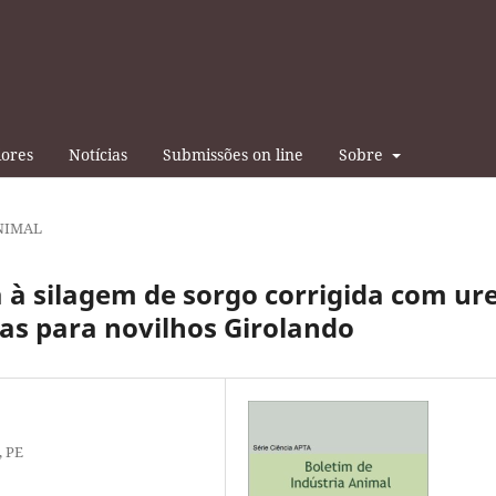
iores
Notícias
Submissões on line
Sobre
NIMAL
 à silagem de sorgo corrigida com ur
tas para novilhos Girolando
, PE