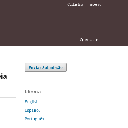
Cadastro
Acesso
Buscar
Enviar Submissão
eia
Idioma
English
Español
Português