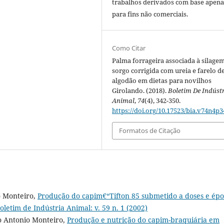
trabalhos derivados com base apena
para fins não comerciais.
Como Citar
Palma forrageira associada à silage
sorgo corrigida com ureia e farelo d
algodão em dietas para novilhos
Girolando. (2018).
Boletim De Indúst
Animal
,
74
(4), 342-350.
https://doi.org/10.17523/bia.v74n4p3
Formatos de Citação
o Monteiro,
Produção do capim€“Tifton 85 submetido a doses e épo
oletim de Indústria Animal: v. 59 n. 1 (2002)
co Antonio Monteiro,
Produção e nutrição do capim-braquiária em