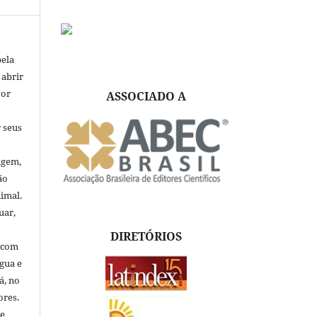
pela
 abrir
vor
ASSOCIADO A
 seus
igem,
ão
nimal.
uar,
DIRETÓRIOS
, com
ngua e
á, no
ores.
de