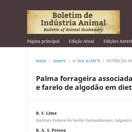
Página principal
Edição Atual
Edições Anter
Início
/
Acervo
/
v. 74 n. 4 (2017)
/
NUTRIÇÃO A
Palma forrageira associada
e farelo de algodão em die
R. S. Lima
Instituto Federal do Sertão Pernambucano, Salgueiro
R. A. S. Pessoa