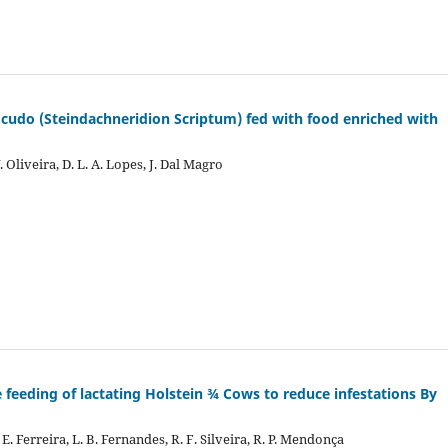
ocudo (Steindachneridion Scriptum) fed with food enriched with
 Oliveira, D. L. A. Lopes, J. Dal Magro
e feeding of lactating Holstein ¾ Cows to reduce infestations By
. E. Ferreira, L. B. Fernandes, R. F. Silveira, R. P. Mendonça