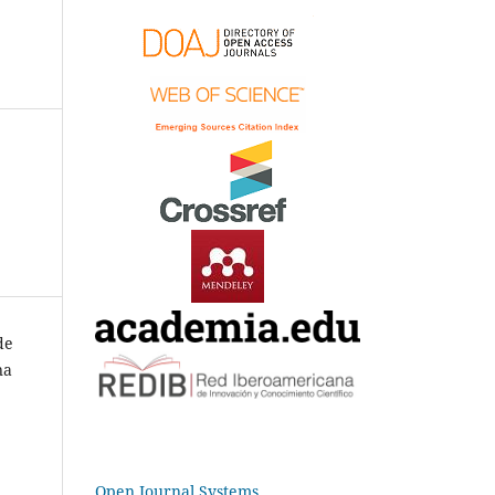
de
na
Open Journal Systems