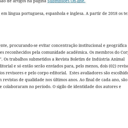
ão de artigos na página
Submissões On-line.
 em língua portuguesa, espanhola e inglesa. A partir de 2018 os te
nte, procurando-se evitar concentração institucional e geográfica
res reconhecidos pela comunidade acadêmica. Os membros do Co
a". Os trabalhos submetidos a Revista Boletim de Indústria Animal
torial e só então serão enviados para, pelo menos, dois (02) revis
s revisores e pelo corpo editorial. Estes avaliadores são escolhid
revistas de qualidade nos últimos anos. Ao final de cada ano, são
e colaboraram no período. O sigilo de identidade dos autores e
.