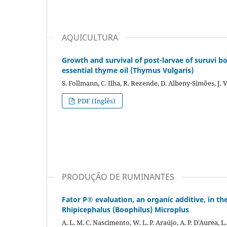
AQUICULTURA
Growth and survival of post-larvae of suruvi b
essential thyme oil (Thymus Vulgaris)
S. Follmann, C. Ilha, R. Rezende, D. Albeny-Simões, J. V.
PDF (Inglês)
PRODUÇÃO DE RUMINANTES
Fator P® evaluation, an organic additive, in th
Rhipicephalus (Boophilus) Microplus
A. L. M. C. Nascimento, W. L. P. Araújo, A. P. D'Aurea, L