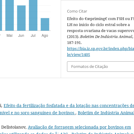
Como Citar
Efeito do €œpriming€ com FSH ou F
LH no início do ciclo estral sobre a
resposta ovariana de vacas superov
(2013).
Boletim De Indústria Animal
187-191.
https://bia.iz.sp.gov.br/index.php/bia
le/view/1405
Formatos de Citação
i,
Efeito da fertilização fosfatada e da lotação nas concentrações d
ponível e no soro sanguíneo de bovinos
,
Boletim de Indústria Animal
 Delistoianov,
Avaliação de forragem selecionada por bovinos em