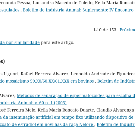
 Fernanda Pessoa, Luciandra Macedo de Toledo, Keila Maria Roncat
tosquiados
,
Boletim de Indústria Animal: Suplemento: IV Encontro
1-10 de 153
Próxim
da por similaridade
para este artigo.
s)
gis Liguori, Rafael Herrera Alvarez, Leopoldo Andrade de Figueire
 do mosaicismo 59,X0/60,XX/61,XXX em bovinos
,
Boletim de Indústr
Alvarez,
Métodos de separação de espermatozóides para escolha 
ndústria Animal: v. 60 n. 1 (2003)
 José Ferreira Melo, Keila Maria Roncato Duarte, Claudio Alvarenga
ia da inseminação artificial em tempo fixo utilizando dispositivo de
oato de estradiol em novilhas da raça Nelore
,
Boletim de Indústr