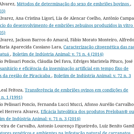
Alvarez,
Métodos de determinação do sexo de embriões bovinos
,
03)
Alvarez, Ana Cristina Ligori, Lia de Alencar Coelho, Antônio Camp
cio do desenvolvimento de embriões zebuínos produzidos in vitro
05)
Alvarez, Jackson Barros do Amaral, Fábio Morato Monteiro, Alfred
 Maria Aparecida Cassiano Lara,
Caracterização citogenética das ra
Patuá
,
Boletim de Indústria Animal: v. 71 n. 4 (2014)
o Pelissari Poncio, Cláudia Del Fava, Edviges Maristela Pituco, José
 sanitário e eficiência da inseminação artificial em tempo fixo de
 da região de Piracicaba
,
Boletim de Indústria Animal: v. 72 n. 3
eal Feitoza,
Transferência de embriões ovinos em condições de
 n. 1 (1991)
io Pelissari Poncio, Fernanda Lucci Mucci, Afonso Aurélio Carvalho
ael Herrera Alvarez,
Eficácia luteolítica dos produtos Preloban® ou
im de Indústria Animal: v. 71 n. 3 (2014)
reira de Carvalho, Antonio Lourenço Figueiredo, Luiz Benito Gamb
fatores genéticos e ambientes na infestação natural de carrapatos