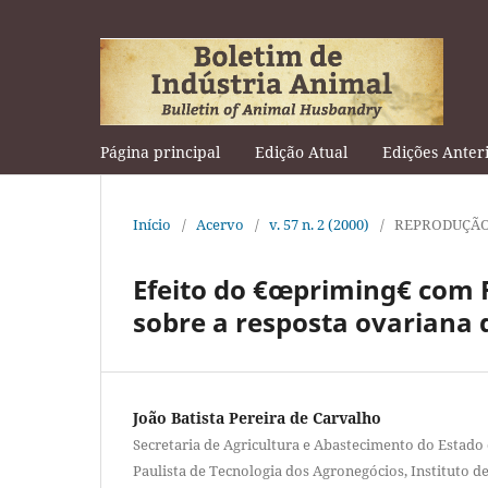
Página principal
Edição Atual
Edições Anter
Início
/
Acervo
/
v. 57 n. 2 (2000)
/
REPRODUÇÃO
Efeito do €œpriming€ com FS
sobre a resposta ovariana 
João Batista Pereira de Carvalho
Secretaria de Agricultura e Abastecimento do Estado 
Paulista de Tecnologia dos Agronegócios, Instituto d