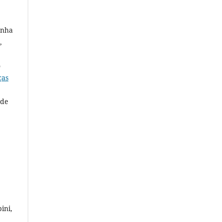
anha
,
o
ças
 de
ini,