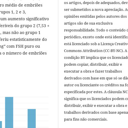
os artigos, depois de adequados, de
ero médio de embriões
ser submetidos a nova apreciação. A
rupos 1, 2 e 3,
opiniões emitidas pelos autores dos
 um aumento significativo
artigos são de sua exclusiva
eríveis do grupo 2 (7,53 +
responsabilidade. Todo o conteúdo 
), mas não ao grupo 1
periódico, exceto onde está identific
feriu estatisticamente do
está licenciado sob a Licença Creativ
ing” com FSH puro ou
Commons Attribution (CC-BY-NC). A
a o número de embriões
condição BY implica que os licenciad
podem copiar, distribuir, exibir e
executar a obra e fazer trabalhos
derivados com base em que só se dã
autor ou licenciante os créditos na 
especificada por estes. A cláusula NC
significa que os licenciados podem c
distribuir, exibir e executar a obra e
trabalhos derivados com base apena
para fins não comerciais.