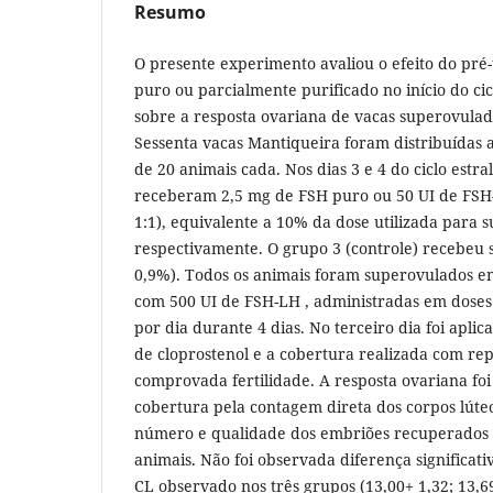
Resumo
O presente experimento avaliou o efeito do pr
puro ou parcialmente purificado no início do cicl
sobre a resposta ovariana de vacas superovulada
Sessenta vacas Mantiqueira foram distribuídas 
de 20 animais cada. Nos dias 3 e 4 do ciclo estral
receberam 2,5 mg de FSH puro ou 50 UI de FSH
1:1), equivalente a 10% da dose utilizada para 
respectivamente. O grupo 3 (controle) recebeu s
0,9%). Todos os animais foram superovulados ent
com 500 UI de FSH-LH , administradas em doses 
por dia durante 4 dias. No terceiro dia foi aplic
de cloprostenol e a cobertura realizada com re
comprovada fertilidade. A resposta ovariana foi 
cobertura pela contagem direta dos corpos lúteo
número e qualidade dos embriões recuperados a
animais. Não foi observada diferença significa
CL observado nos três grupos (13,00+ 1,32; 13,69