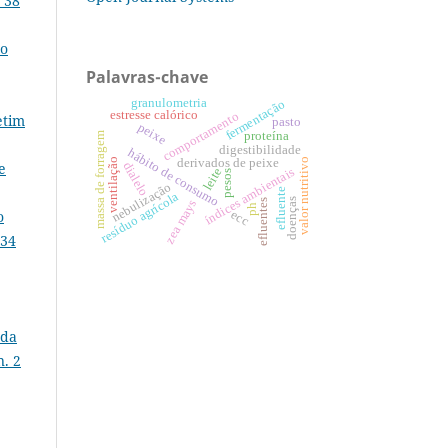
 38
no
Palavras-chave
granulometria
fermentação
estresse calórico
comportamento
etim
pasto
peixe
proteína
massa de forragem
digestibilidade
hábito de consumo
derivados de peixe
ventilação
valor nutritivo
e
dialelo
índices ambientais
leite
pesos
nebulização
efluente
resíduo agrícola
doenças
efluentes
zea mays
ph
o
ecc
 34
 da
n. 2