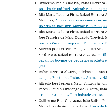
Guillermo Pablo Almeida, Rafael Herrera 
Boletim de Indústria Animal: v. 60 n. 2 (20
Rita Maria Ladeira Pires, Rafael Herrera 
Martinez,
Anomalias cromossômicas no iní
Boletim de Indústria Animal: v. 62 n. 2 (20
Rita Maria Ladeira Pires, Rafael Herrera 
José Ferreira de Melo, Eduardo Trevisol,
bovinas Caracu, Junqueira, Pantaneira e 
Alfredo José Ferreira Melo, Vinícius Antôni
Sordi Neto, Rafael Herrera Alvarez,
Perfil
rebanhos bovinos de pequenos produtores
(2015)
Rafael Herrera Alvarez, Adelma Santana L
campo
,
Boletim de Indústria Animal: v. 48
Alfredo José Ferreira Melo, Vinicius Antôn
Peres, Claudio Alvarenga de Oliveira, Raf
Croniben® em novilhas holandesas
,
Bolet
Guilherme Paes Guaragna, João Batista Pe
Maria Inês de Aquino Barbosa,
Efeito de 