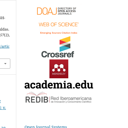
SH-
uldas.
,
57
(2),
/artic
e
: v.
Open Journal Systems