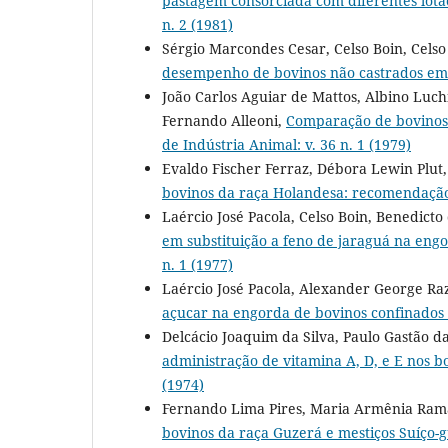
pastagem consorciada com diferentes lota
n. 2 (1981)
Sérgio Marcondes Cesar, Celso Boin, Cels
desempenho de bovinos não castrados e
João Carlos Aguiar de Mattos, Albino Luch
Fernando Alleoni,
Comparação de bovinos 
de Indústria Animal: v. 36 n. 1 (1979)
Evaldo Fischer Ferraz, Débora Lewin Plut
bovinos da raça Holandesa: recomendaçã
Laércio José Pacola, Celso Boin, Benedict
em substituição a feno de jaraguá na en
n. 1 (1977)
Laércio José Pacola, Alexander George Ra
açucar na engorda de bovinos confinados
Delcácio Joaquim da Silva, Paulo Gastão d
administração de vitamina A, D, e E nos 
(1974)
Fernando Lima Pires, Maria Armênia Rama
bovinos da raça Guzerá e mestiços Suíço-