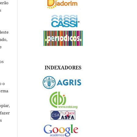
verão
s
deste
ado,
e
os
INDEXADORES
o o
forma
opiar,
 fazer
s