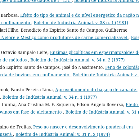
ções utilizando-se dados de Î´ 13C
,
Boletim de Indústria Animal: v.
o Barbosa,
Efeito do tipo de animal e do nível energético da ração 
m confinamento
,
Boletim de Indústria Animal: v. 38 n. 1 (1981)
iari Filho, Benedicto do Espírito Santo de Campos, Guilherme
Nelore e Mestiço como produtores de carne comercializável
,
Bol
, Octavio Sampaio Leite,
Enzimas glicolíticas em espermatozóides d
o de métodos
,
Boletim de Indústria Animal: v. 34 n. 2 (1977)
o do Espírito Santo de Campos, José do Nascimento,
Feno de coloniã
gorda de bovinos em confinamento
,
Boletim de Indústria Animal: v.
zook, Fausto Pereira Lima,
Aproveitamento do bagaço de cana-de-
,
Boletim de Indústria Animal: v. 34 n. 1 (1977)
a Cunha, Ana Cristina M. F. Siqueira, Edson Angelo Roverso,
Efeito
bovinos em fase de aleitamento
,
Boletim de Indústria Animal: v. 31 
lho de Freitas,
Peso ao nascer e desenvolvimento ponderal em
guzerá
,
Boletim de Indústria Animal: v. 31 n. 2 (1974)