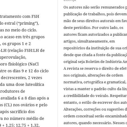
Os autores não serão remunerados 
publicação de trabalhos, pois devem
é-tratamento com FSH
mão de seus direitos autorais em fa
o estral (“priming”),
deste periódico. Por outro lado, os
s no meio do ciclo.
autores ficam autorizados a publicar
ao acaso em três grupos
artigos, simultaneamente, em
, os grupos 1 e 2
repositórios da instituição de sua or
-LH (relação FSH:LH de
desde que citada a fonte da publicaç
superovulação,
original seja Boletim de Indústria A
oro fisiológico (NaCl
A revista se reserva o direito de efet
re os dias 9 e 12 do ciclo
nos originais, alterações de ordem
decrescentes, 2 vezes
normativa, ortográfica e gramatical
ada uma dose luteolítica
vistas a manter o padrão culto da lí
produtores de
a credibilidade do veículo. Respeitar
avaliada 6 a 8 dias após a
entanto, o estilo de escrever dos aut
s (CL) nos ovários e pelo
Alterações, correções ou sugestões 
pós sacrifício dos
ordem conceitual serão encaminhad
tiva no número médio de
autores, quando necessário. Nesses c
 + 1,25; 12,75 + 1,32,