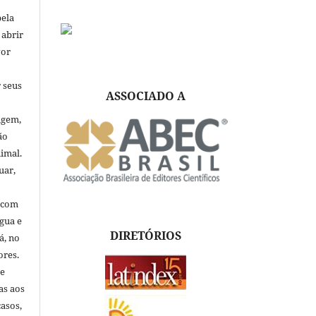
pela
 abrir
vor
 seus
ASSOCIADO A
igem,
ão
nimal.
uar,
, com
ngua e
DIRETÓRIOS
á, no
ores.
de
as aos
asos,