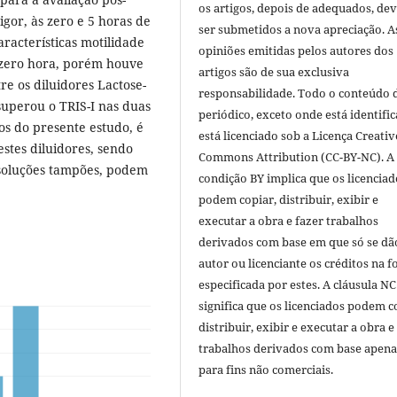
os artigos, depois de adequados, de
igor, às zero e 5 horas de
ser submetidos a nova apreciação. A
racterísticas motilidade
opiniões emitidas pelos autores dos
à zero hora, porém houve
artigos são de sua exclusiva
re os diluidores Lactose-
responsabilidade. Todo o conteúdo 
superou o TRIS-I nas duas
periódico, exceto onde está identific
os do presente estudo, é
está licenciado sob a Licença Creativ
stes diluidores, sendo
Commons Attribution (CC-BY-NC). A
soluções tampões, podem
condição BY implica que os licenciad
podem copiar, distribuir, exibir e
executar a obra e fazer trabalhos
derivados com base em que só se dã
autor ou licenciante os créditos na 
especificada por estes. A cláusula NC
significa que os licenciados podem c
distribuir, exibir e executar a obra e
trabalhos derivados com base apena
para fins não comerciais.