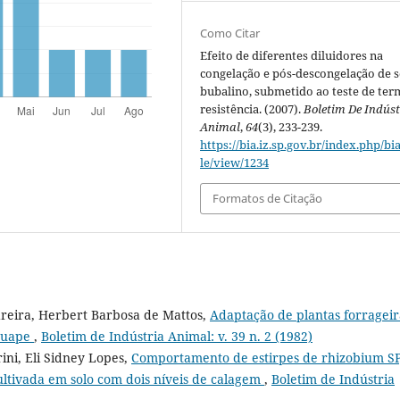
Como Citar
Efeito de diferentes diluidores na
congelação e pós-descongelação de
bubalino, submetido ao teste de ter
resistência. (2007).
Boletim De Indúst
Animal
,
64
(3), 233-239.
https://bia.iz.sp.gov.br/index.php/bia
le/view/1234
Formatos de Citação
edreira, Herbert Barbosa de Mattos,
Adaptação de plantas forrageir
Iguape
,
Boletim de Indústria Animal: v. 39 n. 2 (1982)
ini, Eli Sidney Lopes,
Comportamento de estirpes de rhizobium SP
ultivada em solo com dois níveis de calagem
,
Boletim de Indústria