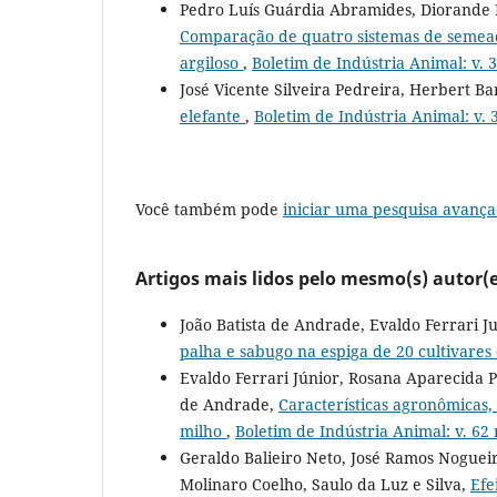
Pedro Luís Guárdia Abramides, Diorande Bi
Comparação de quatro sistemas de semead
argiloso
,
Boletim de Indústria Animal: v. 3
José Vicente Silveira Pedreira, Herbert B
elefante
,
Boletim de Indústria Animal: v. 3
Você também pode
iniciar uma pesquisa avança
Artigos mais lidos pelo mesmo(s) autor(e
João Batista de Andrade, Evaldo Ferrari 
palha e sabugo na espiga de 20 cultivares
Evaldo Ferrari Júnior, Rosana Aparecida P
de Andrade,
Características agronômicas,
milho
,
Boletim de Indústria Animal: v. 62 
Geraldo Balieiro Neto, José Ramos Nogueir
Molinaro Coelho, Saulo da Luz e Silva,
Efe