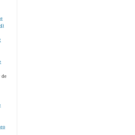
de
4)
2
e
r de
e
neo