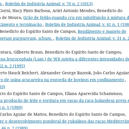
ea
,
Boletim de Indústria Animal: v. 70 n. 2 (2013)
Gorni, Hacy Pinto Barbosa, Ariel Antonio Mendes, Benedicto do
ia de Moura,
Grão de feijão-guandu cru em substituição à mistura 
escimento e terminação
,
Boletim de Indústria Animal: v. 41 n. 1 (198
, Benedicto do Espírito Santo de Campos,
Rendimento e manejo de
nnisetum purpureum, schum.
,
Boletim de Indústria Animal: v. 31 n. 
cntara, Gilberto Braun, Benedicto do Espírito Santo de Campos,
a leucocephala (Lam.) de Wit sujeita a diferentes intensidades d
52 n. 2 (1995)
erto Hauck Reichert, Alexander George Razook, João Carlos Aguia
ltro de usina açucareira na engorda de bovinos em confinamento
,
83)
icto do Espírito Santo de Campos, Eliana Aparecida Schammass,
da produção de leite e gordura em vacas da raça holandesa preta 
 n. 1 (1989)
Carlos Aguiar de Mattos, Benedicto do Espírito Santo de Campos,
cer e desenvolvimento ponderal de rubalinos das raças Mediterrâ
 46 n. 2 (1989)