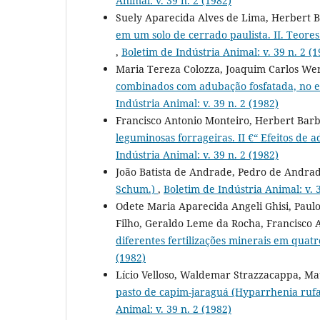
Animal: v. 39 n. 2 (1982)
Suely Aparecida Alves de Lima, Herbert 
em um solo de cerrado paulista. II. Teores
,
Boletim de Indústria Animal: v. 39 n. 2 (1
Maria Tereza Colozza, Joaquim Carlos We
combinados com adubação fosfatada, no e
Indústria Animal: v. 39 n. 2 (1982)
Francisco Antonio Monteiro, Herbert Barb
leguminosas forrageiras. II €“ Efeitos de 
Indústria Animal: v. 39 n. 2 (1982)
João Batista de Andrade, Pedro de Andra
Schum.)
,
Boletim de Indústria Animal: v. 3
Odete Maria Aparecida Angeli Ghisi, Paulo
Filho, Geraldo Leme da Rocha, Francisco 
diferentes fertilizações minerais em quat
(1982)
Lício Velloso, Waldemar Strazzacappa, M
pasto de capim-jaraguá (Hyparrhenia rufa 
Animal: v. 39 n. 2 (1982)