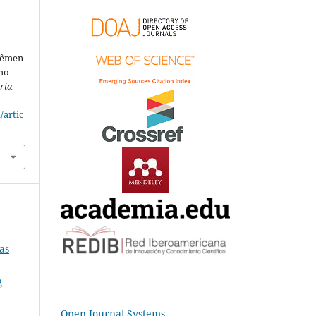
 sêmen
mo-
ria
/artic
as
,
Open Journal Systems