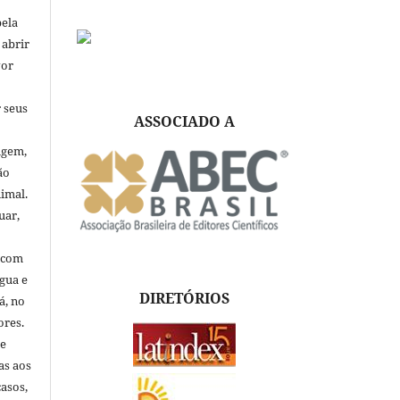
pela
 abrir
vor
 seus
ASSOCIADO A
igem,
ão
nimal.
uar,
, com
ngua e
DIRETÓRIOS
á, no
ores.
de
as aos
asos,