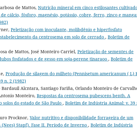
Barbosa de Mattos,
Nutrição mineral em cinco estilosantes cultivad
 de cálcio, fósforo, magnésio, potássio, cobre, ferro, zinco e mang
982)
rner,
Peletização com inoculante, molibdênio e hiperfosfato
stabelecimento da centrosema em solo de cerrado
,
Boletim de
osa de Mattos, José Monteiro Carriel,
Peletização de sementes de
adubos fosfatados e de gesso em soja-perene tinaraoo
,
Boletim de
de,
Produção de silagem do milheto (Pennisetum americanum ( L) 
9 n. 2 (1982)
 Bardauil Alcntara, Santiago Fariña, Orlando Monteiro de Carvalh
Antonio Monteiro,
Respostas da centrosema pubescens benth. A
ro solos do estado de São Paulo
,
Boletim de Indústria Animal: v. 39 
auro Procknor,
Valor nutritivo e disponibilidade forrageira de um
(Nees) Stapf). Fase II. Período de Inverno
,
Boletim de Indústria