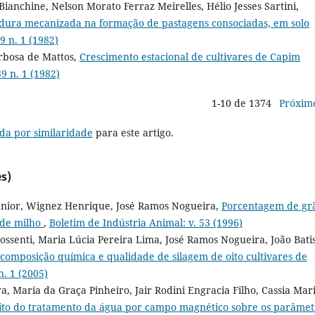
anchine, Nelson Morato Ferraz Meirelles, Hélio Jesses Sartini,
ura mecanizada na formação de pastagens consociadas, em solo
9 n. 1 (1982)
arbosa de Mattos,
Crescimento estacional de cultivares de Capim
9 n. 1 (1982)
1-10 de 1374
Próxim
da por similaridade
para este artigo.
s)
Junior, Wignez Henrique, José Ramos Nogueira,
Porcentagem de gr
 de milho
,
Boletim de Indústria Animal: v. 53 (1996)
ossenti, Maria Lúcia Pereira Lima, José Ramos Nogueira, João Bati
 composição química e qualidade de silagem de oito cultivares de
n. 1 (2005)
a, Maria da Graça Pinheiro, Jair Rodini Engracia Filho, Cassia Mar
ito do tratamento da água por campo magnético sobre os parâmet