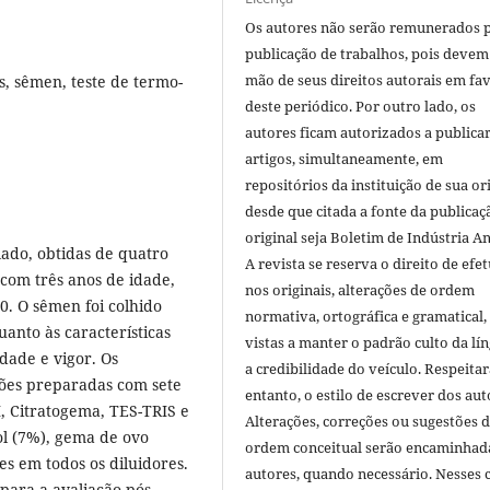
Os autores não serão remunerados 
publicação de trabalhos, pois devem
mão de seus direitos autorais em fa
s, sêmen, teste de termo-
deste periódico. Por outro lado, os
autores ficam autorizados a publicar
artigos, simultaneamente, em
repositórios da instituição de sua or
desde que citada a fonte da publicaç
original seja Boletim de Indústria A
ado, obtidas de quatro
A revista se reserva o direito de efet
 com três anos de idade,
nos originais, alterações de ordem
. O sêmen foi colhido
normativa, ortográfica e gramatical
anto às características
vistas a manter o padrão culto da lí
dade e vigor. Os
a credibilidade do veículo. Respeitar
ções preparadas com sete
entanto, o estilo de escrever dos aut
II, Citratogema, TES-TRIS e
Alterações, correções ou sugestões 
ol (7%), gema de ovo
ordem conceitual serão encaminhad
es em todos os diluidores.
autores, quando necessário. Nesses c
 para a avaliação pós-