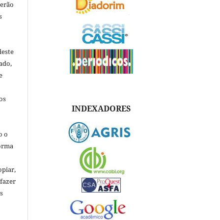
verão
s
deste
ado,
e
os
INDEXADORES
o o
forma
opiar,
 fazer
s