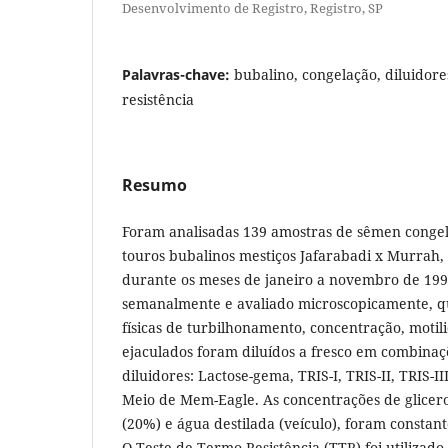
Desenvolvimento de Registro, Registro, SP
Palavras-chave:
bubalino, congelação, diluidore
resistência
Resumo
Foram analisadas 139 amostras de sêmen congel
touros bubalinos mestiços Jafarabadi x Murrah,
durante os meses de janeiro a novembro de 1990
semanalmente e avaliado microscopicamente, qu
físicas de turbilhonamento, concentração, motili
ejaculados foram diluídos a fresco em combina
diluidores: Lactose-gema, TRIS-I, TRIS-II, TRIS-I
Meio de Mem-Eagle. As concentrações de glicer
(20%) e água destilada (veículo), foram constant
O Teste de Termo-Resistência (TTR) foi utilizado