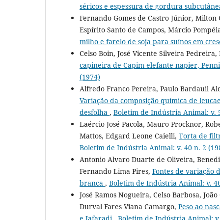
séricos e espessura de gordura subcutân
Fernando Gomes de Castro Júnior, Milton 
Espírito Santo de Campos, Márcio Pompé
milho e farelo de soja para suínos em cr
Celso Boin, José Vicente Silveira Pedreira
capineira de Capim elefante napier, Pe
(1974)
Alfredo Franco Pereira, Paulo Bardauil Al
Variação da composição química de leucaen
desfolha
,
Boletim de Indústria Animal: v. 
Laércio José Pacola, Mauro Procknor, Rob
Mattos, Edgard Leone Caielli,
Torta de fi
Boletim de Indústria Animal: v. 40 n. 2 (19
Antonio Alvaro Duarte de Oliveira, Bened
Fernando Lima Pires,
Fontes de variação 
branca
,
Boletim de Indústria Animal: v. 46
José Ramos Nogueira, Celso Barbosa, João 
Durval Fares Viana Camargo,
Peso ao nas
e Jafaradi
,
Boletim de Indústria Animal: v.