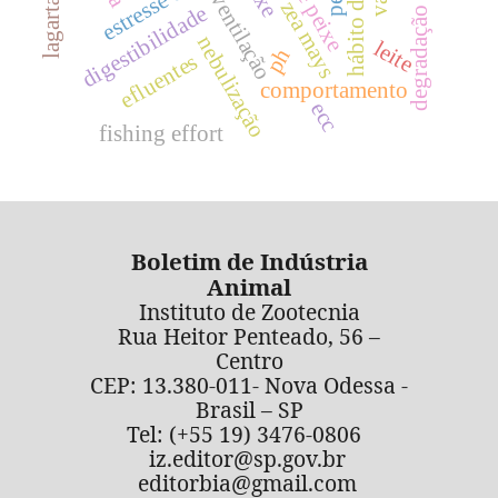
degradação ruminal
ventilação
zea mays
digestibilidade
nebulização
leite
ph
efluentes
comportamento
ecc
fishing effort
Boletim de Indústria
Animal
Instituto de Zootecnia
Rua Heitor Penteado, 56 –
Centro
CEP: 13.380-011- Nova Odessa -
Brasil – SP
Tel: (+55 19) 3476-0806
iz.editor@sp.gov.br
editorbia@gmail.com