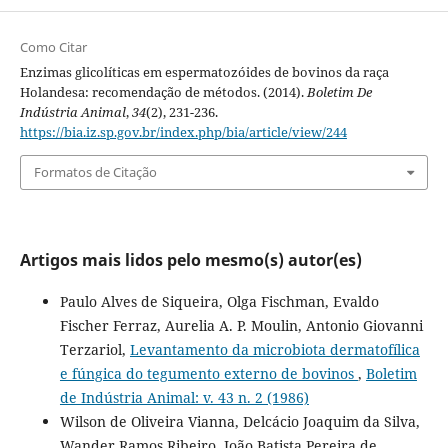
Como Citar
Enzimas glicolíticas em espermatozóides de bovinos da raça
Holandesa: recomendação de métodos. (2014).
Boletim De
Indústria Animal
,
34
(2), 231-236.
https://bia.iz.sp.gov.br/index.php/bia/article/view/244
Formatos de Citação
Artigos mais lidos pelo mesmo(s) autor(es)
Paulo Alves de Siqueira, Olga Fischman, Evaldo
Fischer Ferraz, Aurelia A. P. Moulin, Antonio Giovanni
Terzariol,
Levantamento da microbiota dermatofílica
e fúngica do tegumento externo de bovinos
,
Boletim
de Indústria Animal: v. 43 n. 2 (1986)
Wilson de Oliveira Vianna, Delcácio Joaquim da Silva,
Wander Ramos Ribeiro, João Batista Pereira de