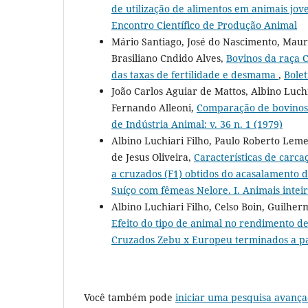
de utilização de alimentos em animais jo
Encontro Científico de Produção Animal
Mário Santiago, José do Nascimento, Maurí
Brasiliano Cndido Alves,
Bovinos da raça 
das taxas de fertilidade e desmama
,
Bolet
João Carlos Aguiar de Mattos, Albino Luch
Fernando Alleoni,
Comparação de bovinos 
de Indústria Animal: v. 36 n. 1 (1979)
Albino Luchiari Filho, Paulo Roberto Lem
de Jesus Oliveira,
Características de carc
a cruzados (F1) obtidos do acasalamento d
Suíço com fêmeas Nelore. I. Animais intei
Albino Luchiari Filho, Celso Boin, Guilh
Efeito do tipo de animal no rendimento de
Cruzados Zebu x Europeu terminados a p
Você também pode
iniciar uma pesquisa avança