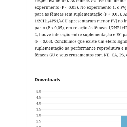
respectivamente). As fêmeas GU tiveram menor P
experimento (P < 0,05). No experimento 1, o PVj
para as fêmeas sem suplementação (P < 0,05). A
1/2CH1/4PS1/4GU apresentaram menor PVj no iníc
parto (P < 0,05), em relação às fêmeas 1/2NE1/
2, houve interação entre suplementação e EC pa
(P < 0,06). Concluímos que existe um efeito signi
suplementação na performance reprodutiva e n
fêmeas GU e seus cruzamentos com NE, CA, PS, 
Downloads