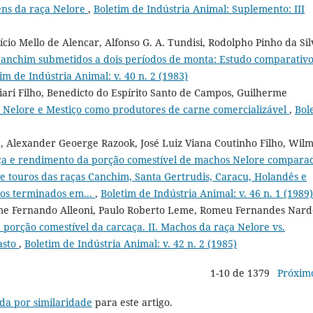
vens da raça Nelore
,
Boletim de Indústria Animal: Suplemento: III
cio Mello de Alencar, Alfonso G. A. Tundisi, Rodolpho Pinho da Sil
Canchim submetidos a dois períodos de monta: Estudo comparativ
im de Indústria Animal: v. 40 n. 2 (1983)
iari Filho, Benedicto do Espírito Santo de Campos, Guilherme
Nelore e Mestiço como produtores de carne comercializável
,
Bol
e, Alexander Geoerge Razook, José Luiz Viana Coutinho Filho, Wil
aça e rendimento da porção comestível de machos Nelore compara
e touros das raças Canchim, Santa Gertrudis, Caracu, Holandês e
ros terminados em...
,
Boletim de Indústria Animal: v. 46 n. 1 (1989)
erme Fernando Alleoni, Paulo Roberto Leme, Romeu Fernandes Nard
 porção comestível da carcaça. II. Machos da raça Nelore vs.
asto
,
Boletim de Indústria Animal: v. 42 n. 2 (1985)
1-10 de 1379
Próxim
da por similaridade
para este artigo.