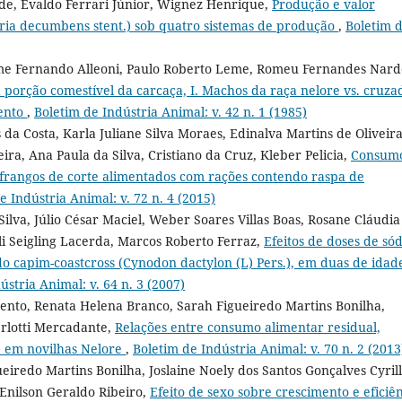
ade, Evaldo Ferrari Júnior, Wignez Henrique,
Produção e valor
taria decumbens stent.) sob quatro sistemas de produção
,
Boletim 
erme Fernando Alleoni, Paulo Roberto Leme, Romeu Fernandes Nard
 porção comestível da carcaça, I. Machos da raça nelore vs. cruza
ento
,
Boletim de Indústria Animal: v. 42 n. 1 (1985)
da Costa, Karla Juliane Silva Moraes, Edinalva Martins de Oliveira
ira, Ana Paula da Silva, Cristiano da Cruz, Kleber Pelicia,
Consum
rangos de corte alimentados com rações contendo raspa de
e Indústria Animal: v. 72 n. 4 (2015)
lva, Júlio César Maciel, Weber Soares Villas Boas, Rosane Cláudia
li Seigling Lacerda, Marcos Roberto Ferraz,
Efeitos de doses de sód
 do capim-coastcross (Cynodon dactylon (L) Pers.), em duas de idad
ústria Animal: v. 64 n. 3 (2007)
mento, Renata Helena Branco, Sarah Figueiredo Martins Bonilha,
erlotti Mercadante,
Relações entre consumo alimentar residual,
e em novilhas Nelore
,
Boletim de Indústria Animal: v. 70 n. 2 (2013
eiredo Martins Bonilha, Joslaine Noely dos Santos Gonçalves Cyrill
Enilson Geraldo Ribeiro,
Efeito de sexo sobre crescimento e eficiê