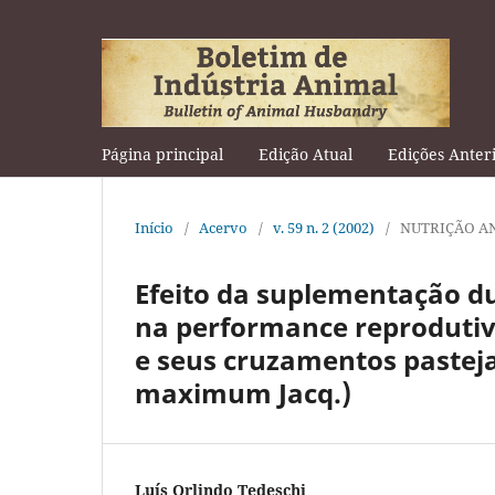
Página principal
Edição Atual
Edições Anter
Início
/
Acervo
/
v. 59 n. 2 (2002)
/
NUTRIÇÃO A
Efeito da suplementação du
na performance reprodutiv
e seus cruzamentos pastej
maximum Jacq.)
Luís Orlindo Tedeschi