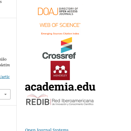
s
nião
oletim
/artic
Open Journal Systems