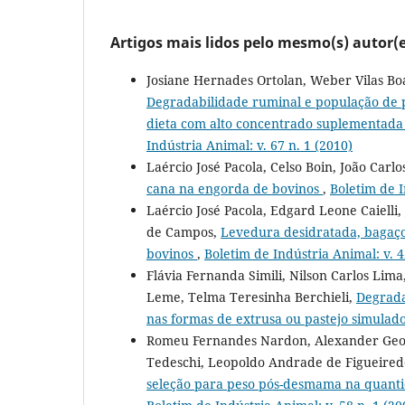
Artigos mais lidos pelo mesmo(s) autor(e
Josiane Hernades Ortolan, Weber Vilas Bo
Degradabilidade ruminal e população de p
dieta com alto concentrado suplementada
Indústria Animal: v. 67 n. 1 (2010)
Laércio José Pacola, Celso Boin, João Carl
cana na engorda de bovinos
,
Boletim de I
Laércio José Pacola, Edgard Leone Caielli,
de Campos,
Levedura desidratada, bagaço
bovinos
,
Boletim de Indústria Animal: v. 4
Flávia Fernanda Simili, Nilson Carlos Lim
Leme, Telma Teresinha Berchieli,
Degrada
nas formas de extrusa ou pastejo simulad
Romeu Fernandes Nardon, Alexander Geor
Tedeschi, Leopoldo Andrade de Figueiredo
seleção para peso pós-desmama na quanti