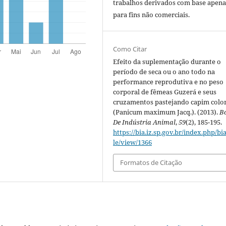
trabalhos derivados com base apena
para fins não comerciais.
Como Citar
Efeito da suplementação durante o
período de seca ou o ano todo na
performance reprodutiva e no peso
corporal de fêmeas Guzerá e seus
cruzamentos pastejando capim colo
(Panicum maximum Jacq.). (2013).
B
De Indústria Animal
,
59
(2), 185-195.
https://bia.iz.sp.gov.br/index.php/bia
le/view/1366
Formatos de Citação