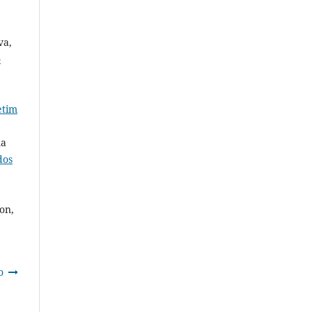
va,
o
etim
ma
dos
on,
o