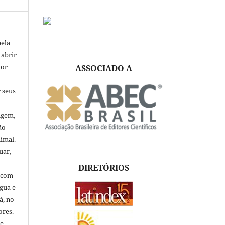
pela
 abrir
vor
ASSOCIADO A
 seus
igem,
ão
nimal.
uar,
DIRETÓRIOS
, com
ngua e
á, no
ores.
de