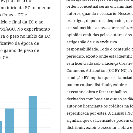
Vj no início do
ordem conceitual serão encaminhad
 no início da EC foi menor
autores, quando necessário. Nesses c
s fêmeas GU e
os artigos, depois de adequados, de
io e final da EC e ao
ser submetidos a nova apreciação. A
4PS1/4GU. No experimento
opiniões emitidas pelos autores dos
ra o peso no início da EC
artigos são de sua exclusiva
ficativo da época de
responsabilidade. Todo o conteúdo 
o ganho de peso de
periódico, exceto onde está identific
e CH.
está licenciado sob a Licença Creativ
Commons Attribution (CC-BY-NC). A
condição BY implica que os licenciad
podem copiar, distribuir, exibir e
executar a obra e fazer trabalhos
derivados com base em que só se dã
autor ou licenciante os créditos na 
especificada por estes. A cláusula NC
significa que os licenciados podem c
distribuir, exibir e executar a obra e