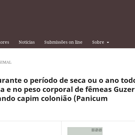
iores
Notícias
Submissões on line
Sobre
NIMAL
rante o período de seca ou o ano tod
a e no peso corporal de fêmeas Guze
ando capim colonião (Panicum