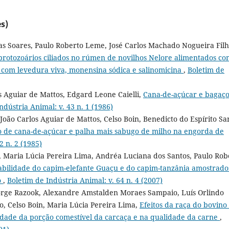
s)
as Soares, Paulo Roberto Leme, José Carlos Machado Nogueira Filh
rotozoários ciliados no rúmen de novilhos Nelore alimentados co
 com levedura viva, monensina sódica e salinomicina
,
Boletim de
os Aguiar de Mattos, Edgard Leone Caielli,
Cana-de-açúcar e bagaç
ndústria Animal: v. 43 n. 1 (1986)
 João Carlos Aguiar de Mattos, Celso Boin, Benedicto do Espírito Sa
 de cana-de-açúcar e palha mais sabugo de milho na engorda de
2 n. 2 (1985)
a, Maria Lúcia Pereira Lima, Andréa Luciana dos Santos, Paulo Rob
bilidade do capim-elefante Guaçu e do capim-tanzânia amostrado
o
,
Boletim de Indústria Animal: v. 64 n. 4 (2007)
ge Razook, Alexandre Amstalden Moraes Sampaio, Luís Orlindo
, Celso Boin, Maria Lúcia Pereira Lima,
Efeitos da raça do bovino
dade da porção comestível da carcaça e na qualidade da carne
,