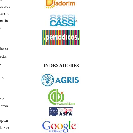
as aos
asos,
verão
s
deste
ado,
e
INDEXADORES
os
o o
forma
opiar,
 fazer