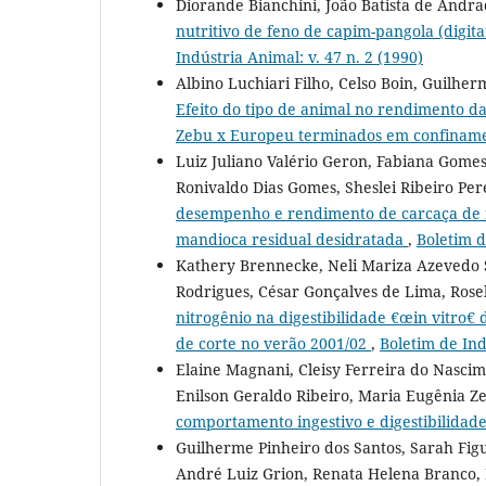
Diorande Bianchini, João Batista de Andr
nutritivo de feno de capim-pangola (digi
Indústria Animal: v. 47 n. 2 (1990)
Albino Luchiari Filho, Celso Boin, Guilh
Efeito do tipo de animal no rendimento da
Zebu x Europeu terminados em confinam
Luiz Juliano Valério Geron, Fabiana Gomes 
Ronivaldo Dias Gomes, Sheslei Ribeiro Pere
desempenho e rendimento de carcaça de f
mandioca residual desidratada
,
Boletim d
Kathery Brennecke, Neli Mariza Azevedo Si
Rodrigues, César Gonçalves de Lima, Rose
nitrogênio na digestibilidade €œin vitro€
de corte no verão 2001/02
,
Boletim de Ind
Elaine Magnani, Cleisy Ferreira do Nasci
Enilson Geraldo Ribeiro, Maria Eugênia Z
comportamento ingestivo e digestibilidad
Guilherme Pinheiro dos Santos, Sarah Figu
André Luiz Grion, Renata Helena Branco, 