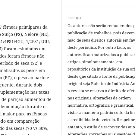
Licença
Os autores não serão remunerados 
37 fêmeas primíparas da
publicação de trabalhos, pois devem
Suíço (PS), Nelore (NE),
mão de seus direitos autorais em fa
E1/4PS1/4GU, 1/2PS1/2GU,
deste periódico. Por outro lado, os
U) foram estudadas em
autores ficam autorizados a publicar
cados foram fêmeas não
artigos, simultaneamente, em
ríodo de seca (S2) e
repositórios da instituição de sua or
analisados os pesos em
desde que citada a fonte da publicaç
ão (EC), o peso ao parto e
original seja Boletim de Indústria A
equente, durante dois
A revista se reserva o direito de efet
 suplementação nas taxas
nos originais, alterações de ordem
ia de parição aumentou de
normativa, ortográfica e gramatical
plementação durante o
vistas a manter o padrão culto da lí
oi maior para as fêmeas
a credibilidade do veículo. Respeitar
todo em comparação
entanto, o estilo de escrever dos aut
o das secas (70 vs 50%,
Alterações, correções ou sugestões 