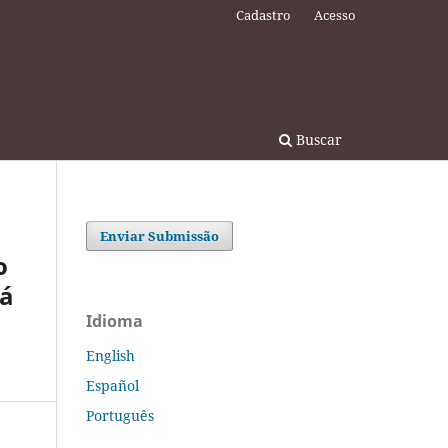
Cadastro
Acesso
Buscar
Enviar Submissão
o
rá
Idioma
English
Español
Português