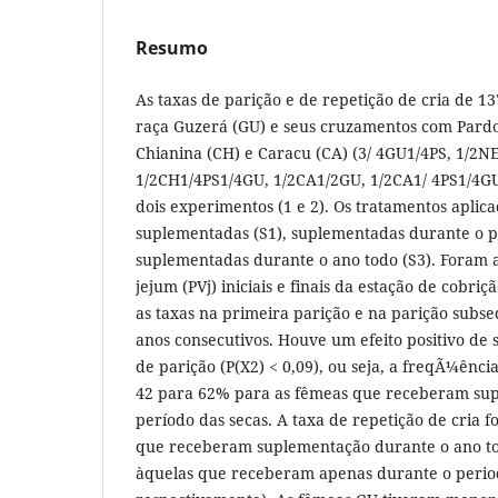
Resumo
As taxas de parição e de repetição de cria de 1
raça Guzerá (GU) e seus cruzamentos com Pardo 
Chianina (CH) e Caracu (CA) (3/ 4GU1/4PS, 1/2N
1/2CH1/4PS1/4GU, 1/2CA1/2GU, 1/2CA1/ 4PS1/4G
dois experimentos (1 e 2). Os tratamentos apli
suplementadas (S1), suplementadas durante o pe
suplementadas durante o ano todo (S3). Foram 
jejum (PVj) iniciais e finais da estação de cobriç
as taxas na primeira parição e na parição subs
anos consecutivos. Houve um efeito positivo de
de parição (P(X2) < 0,09), ou seja, a freqÃ¼ênc
42 para 62% para as fêmeas que receberam su
período das secas. A taxa de repetição de cria f
que receberam suplementação durante o ano 
àquelas que receberam apenas durante o period