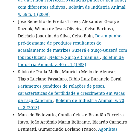
com diferentes aditivos
,
Boletim de Indústria Animal:
v. 66 n. 1 (2009)
José Benedito de Freitas Trovo, Alexander George
Razook, Wilma de Jesus Oliveira, Celso Barbosa,
Delcácio Joaquim da Silva, Celso Boin,
Desempenho
pré-desmame de produtos resultantes do
acasalamento de matrizes Guzerá e Suíço-Guzerá com
touros Guzerá, Nelore, Suíço e Chianina
,
Boletim de
Indústria Animal: v. 40 n. 1 (1983)
Silvio de Paula Mello, Maurício Mello de Alencar,
Tiago Luciano Passafaro, Fabio Luiz Buranelo Toral,
Parâmetros genéticos de relações de pesos,
características de fertilidade e crescimento em vacas
da raça Canchim
,
Boletim de Indústria Animal: v. 70
n. 3 (2013)
Marcelo Vedovatto, Camila Celeste Brandão Ferreira
Ítavo, João Artêmio Marin Beltrame, Ricardo Carneiro
Brumatti, Gumercindo Loriano Franco,
Agonistas