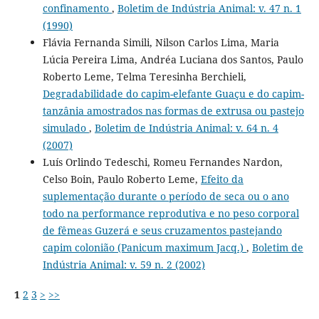
confinamento
,
Boletim de Indústria Animal: v. 47 n. 1
(1990)
Flávia Fernanda Simili, Nilson Carlos Lima, Maria
Lúcia Pereira Lima, Andréa Luciana dos Santos, Paulo
Roberto Leme, Telma Teresinha Berchieli,
Degradabilidade do capim-elefante Guaçu e do capim-
tanzânia amostrados nas formas de extrusa ou pastejo
simulado
,
Boletim de Indústria Animal: v. 64 n. 4
(2007)
Luís Orlindo Tedeschi, Romeu Fernandes Nardon,
Celso Boin, Paulo Roberto Leme,
Efeito da
suplementação durante o período de seca ou o ano
todo na performance reprodutiva e no peso corporal
de fêmeas Guzerá e seus cruzamentos pastejando
capim colonião (Panicum maximum Jacq.)
,
Boletim de
Indústria Animal: v. 59 n. 2 (2002)
1
2
3
>
>>