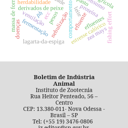
massa de forragem
pasto
herdabilidade
comportamento
proteína
derivados de peixe
leite
ventilação
ph
pesos
ecc
nebulização
efluente
fishing effort
efluentes
fermentação
doenças
estresse calórico
zea mays
lagarta-da-espiga
Boletim de Indústria
Animal
Instituto de Zootecnia
Rua Heitor Penteado, 56 –
Centro
CEP: 13.380-011- Nova Odessa -
Brasil – SP
Tel: (+55 19) 3476-0806
iz.editor@sp.gov.br