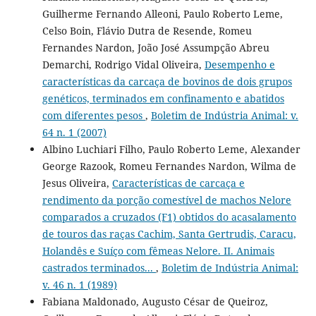
Guilherme Fernando Alleoni, Paulo Roberto Leme,
Celso Boin, Flávio Dutra de Resende, Romeu
Fernandes Nardon, João José Assumpção Abreu
Demarchi, Rodrigo Vidal Oliveira,
Desempenho e
características da carcaça de bovinos de dois grupos
genéticos, terminados em confinamento e abatidos
com diferentes pesos
,
Boletim de Indústria Animal: v.
64 n. 1 (2007)
Albino Luchiari Filho, Paulo Roberto Leme, Alexander
George Razook, Romeu Fernandes Nardon, Wilma de
Jesus Oliveira,
Características de carcaça e
rendimento da porção comestível de machos Nelore
comparados a cruzados (F1) obtidos do acasalamento
de touros das raças Cachim, Santa Gertrudis, Caracu,
Holandês e Suíço com fêmeas Nelore. II. Animais
castrados terminados...
,
Boletim de Indústria Animal:
v. 46 n. 1 (1989)
Fabiana Maldonado, Augusto César de Queiroz,