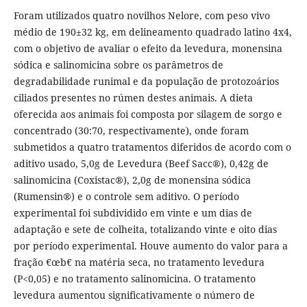
Foram utilizados quatro novilhos Nelore, com peso vivo
médio de 190±32 kg, em delineamento quadrado latino 4x4,
com o objetivo de avaliar o efeito da levedura, monensina
sódica e salinomicina sobre os parâmetros de
degradabilidade runimal e da população de protozoários
ciliados presentes no rúmen destes animais. A dieta
oferecida aos animais foi composta por silagem de sorgo e
concentrado (30:70, respectivamente), onde foram
submetidos a quatro tratamentos diferidos de acordo com o
aditivo usado, 5,0g de Levedura (Beef Sacc®), 0,42g de
salinomicina (Coxistac®), 2,0g de monensina sódica
(Rumensin®) e o controle sem aditivo. O período
experimental foi subdividido em vinte e um dias de
adaptação e sete de colheita, totalizando vinte e oito dias
por período experimental. Houve aumento do valor para a
fração €œb€ na matéria seca, no tratamento levedura
(P<0,05) e no tratamento salinomicina. O tratamento
levedura aumentou significativamente o número de