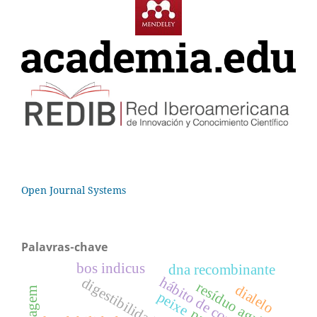
Open Journal Systems
Palavras-chave
bos indicus
dna recombinante
hábito de consumo
digestibilidade
resíduo agrícola
dialelo
peixe