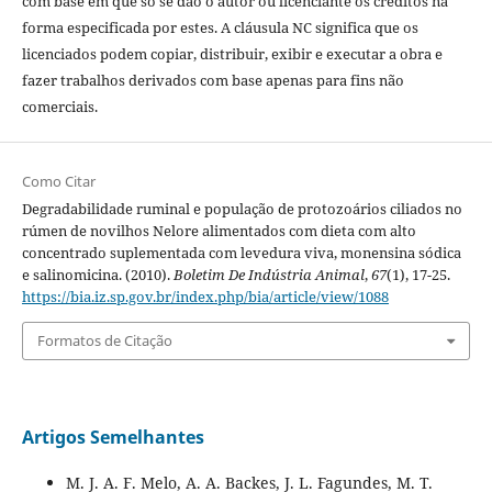
com base em que só se dão o autor ou licenciante os créditos na
forma especificada por estes. A cláusula NC significa que os
licenciados podem copiar, distribuir, exibir e executar a obra e
fazer trabalhos derivados com base apenas para fins não
comerciais.
Como Citar
Degradabilidade ruminal e população de protozoários ciliados no
rúmen de novilhos Nelore alimentados com dieta com alto
concentrado suplementada com levedura viva, monensina sódica
e salinomicina. (2010).
Boletim De Indústria Animal
,
67
(1), 17-25.
https://bia.iz.sp.gov.br/index.php/bia/article/view/1088
Formatos de Citação
Artigos Semelhantes
M. J. A. F. Melo, A. A. Backes, J. L. Fagundes, M. T.