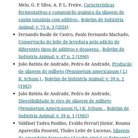
Melo, G. P. Silva, A. P. L. Freire,
Características
fermentativas e composição química da silagem de
capim tanzânia com aditivos
,
Boletim de Indústria
Animal: v. 73 n. 3 (2016)
Fernando Basile de Castro, Paulo Fernando Machado,
Conservação do leite de levedura pela adição de
diferentes tipos de aditivos e dosagens
,
Boletim de
Indústria Animal: v. 47 n. 2 (1990)
João Batista de Andrade, Pedro de Andrade,
Produção
de silagem do milheto (Pennisetum americanum ( L)
K. Schum.)
,
Boletim de Indústria Animal: v. 39 n. 2
(1982)
João Batista de Andrade, Pedro de Andrade,
Digestibilidade in vivo de silagem de milheto
(Pennisetum Americanum (L.) K. Schum.
,
Boletim de
Indústria Animal: v. 39 n. 1 (1982)
Valdinei Tadeu Paulino, Evaldo Ferrari Júnior, Rosana
Aparecida Possenti, Thales Leite de Lucenas,
Silagem
de amendoim forrageiro (Arachis pintoi cv Belmonte)