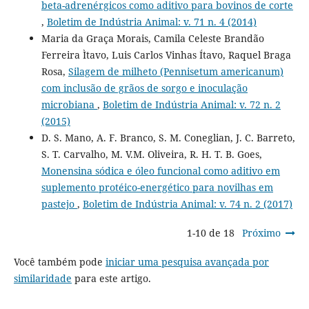
beta-adrenérgicos como aditivo para bovinos de corte
,
Boletim de Indústria Animal: v. 71 n. 4 (2014)
Maria da Graça Morais, Camila Celeste Brandão
Ferreira Ìtavo, Luis Carlos Vinhas Ítavo, Raquel Braga
Rosa,
Silagem de milheto (Pennisetum americanum)
com inclusão de grãos de sorgo e inoculação
microbiana
,
Boletim de Indústria Animal: v. 72 n. 2
(2015)
D. S. Mano, A. F. Branco, S. M. Coneglian, J. C. Barreto,
S. T. Carvalho, M. V.M. Oliveira, R. H. T. B. Goes,
Monensina sódica e óleo funcional como aditivo em
suplemento protéico-energético para novilhas em
pastejo
,
Boletim de Indústria Animal: v. 74 n. 2 (2017)
1-10 de 18
Próximo
Você também pode
iniciar uma pesquisa avançada por
similaridade
para este artigo.