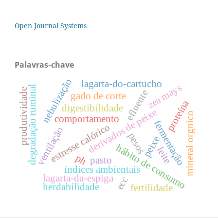
Open Journal Systems
Palavras-chave
nebulização
lagarta-do-cartucho
zea mays
degradação ruminal
produtividade
efluente
gado de corte
proteína
digestibilidade
derivados de peixe
mineral orgnico
comportamento
fermentação
estresse calórico
ventilação
pesos
peixe
hábito de consumo
leite
ph
pasto
índices ambientais
lagarta-da-espiga
ecc
herdabilidade
fertilidade