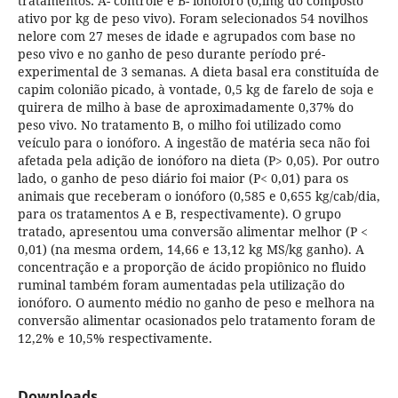
tratamentos: A- controle e B- ionóforo (0,lmg do composto
ativo por kg de peso vivo). Foram selecionados 54 novilhos
nelore com 27 meses de idade e agrupados com base no
peso vivo e no ganho de peso durante período pré-
experimental de 3 semanas. A dieta basal era constituída de
capim colonião picado, à vontade, 0,5 kg de farelo de soja e
quirera de milho à base de aproximadamente 0,37% do
peso vivo. No tratamento B, o milho foi utilizado como
veículo para o ionóforo. A ingestão de matéria seca não foi
afetada pela adição de ionóforo na dieta (P> 0,05). Por outro
lado, o ganho de peso diário foi maior (P< 0,01) para os
animais que receberam o ionóforo (0,585 e 0,655 kg/cab/dia,
para os tratamentos A e B, respectivamente). O grupo
tratado, apresentou uma conversão alimentar melhor (P <
0,01) (na mesma ordem, 14,66 e 13,12 kg MS/kg ganho). A
concentração e a proporção de ácido propiônico no fluido
ruminal também foram aumentadas pela utilização do
ionóforo. O aumento médio no ganho de peso e melhora na
conversão alimentar ocasionados pelo tratamento foram de
12,2% e 10,5% respectivamente.
Downloads