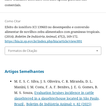
comerciais.
Como Citar
Efeito do ionóforo ICI 139603 no desempenho e conversão
alimentar de novilhos zebu alimentados com gramíneas tropicais.
(2014).
Boletim De Indústria Animal
,
47
(2), 169-172.
https://bia.iz.sp.gov.br/index.php/bia/article/view/891
Formatos de Citação
Artigos Semelhantes
M. E. S. C. Silva, J. S. Oliveira, C. R. Miranda, D. L.
Manini, I. M. Costa, F. A. F. Benites, J. E. G. Gomes, B.
M. S. Souza,
Evaluation bruises incidence in cattle
slaughtered in a slaughterhouse located in São Paulo,
Brazil
,
Boletim de Indústria Animal: v. 82 (2025)