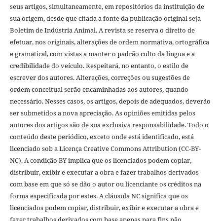
seus artigos, simultaneamente, em repositórios da instituição de
sua origem, desde que citada a fonte da publicação original seja
Boletim de Indústria Animal. A revista se reserva o direito de
efetuar, nos originais, alterações de ordem normativa, ortográfica
e gramatical, com vistas a manter o padrão culto da língua e a
credibilidade do veículo. Respeitará, no entanto, o estilo de
escrever dos autores. Alterações, correções ou sugestões de
ordem conceitual serão encaminhadas aos autores, quando
necessário. Nesses casos, os artigos, depois de adequados, deverão
ser submetidos a nova apreciação. As opiniões emitidas pelos
autores dos artigos são de sua exclusiva responsabilidade. Todo o
conteúdo deste periódico, exceto onde está identificado, está
licenciado sob a Licença Creative Commons Attribution (CC-BY-
NC). A condição BY implica que os licenciados podem copiar,
distribuir, exibir e executar a obra e fazer trabalhos derivados
com base em que só se dão o autor ou licenciante os créditos na
forma especificada por estes. A cláusula NC significa que os
licenciados podem copiar, distribuir, exibir e executar a obra e
fazer trabalhos derivados com base apenas para fins não