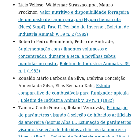
Lício Velloso, Waldemar Strazzacappa, Mauro
Procknor,
Valor nutritivo e disponibilidade forrageira
de um pasto de capim-jaraguá (Hyparrhenia rufa
(Nees) Stapf). Fase II. Período de Inverno
,
Boletim de
Indústria Animal: v. 39 n. 2 (1982)
Roberto Pedro Benintendi, Pedro de Andrade,
Suplementação com alimentos volumosos e
concentrados, durante a seca, a novilhas zebus
mantidas no pasto
,
Boletim de Indústria Animal: v. 39
n. 1 (1982)
Ronaldo Mário Barbosa da Silva, Etelvina Conceição
Almeida da Silva, Elias Bechara Kalil,
Estudo
comparativo de combustíveis para fumigador apícula
,
Boletim de Indústria Animal: v. 39 n. 1 (1982)
Tamara Canto Fonseca, Roland Vencovsky,
Estimação
de parâmetros visando à seleção de híbridos artificiais
da amoreira (Morus Alba L.. Estimação de parâmetros
visando à seleção de híbridos artificiais da amoreira
Morus Alba L.
,
Boletim de Indústria Animal: v. 38 n. 1