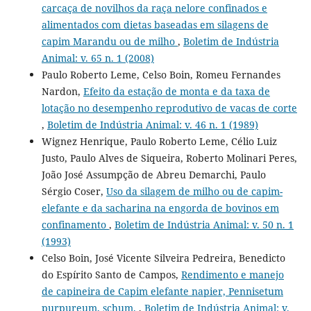
carcaça de novilhos da raça nelore confinados e
alimentados com dietas baseadas em silagens de
capim Marandu ou de milho
,
Boletim de Indústria
Animal: v. 65 n. 1 (2008)
Paulo Roberto Leme, Celso Boin, Romeu Fernandes
Nardon,
Efeito da estação de monta e da taxa de
lotação no desempenho reprodutivo de vacas de corte
,
Boletim de Indústria Animal: v. 46 n. 1 (1989)
Wignez Henrique, Paulo Roberto Leme, Célio Luiz
Justo, Paulo Alves de Siqueira, Roberto Molinari Peres,
João José Assumpção de Abreu Demarchi, Paulo
Sérgio Coser,
Uso da silagem de milho ou de capim-
elefante e da sacharina na engorda de bovinos em
confinamento
,
Boletim de Indústria Animal: v. 50 n. 1
(1993)
Celso Boin, José Vicente Silveira Pedreira, Benedicto
do Espírito Santo de Campos,
Rendimento e manejo
de capineira de Capim elefante napier, Pennisetum
purpureum, schum.
,
Boletim de Indústria Animal: v.