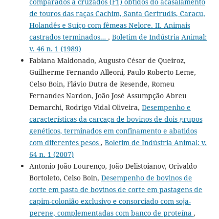
comparados a cruzados (F1) obtidos do acasalamento
de touros das raças Cachim, Santa Gertrudis, Caracu,
Holandês e Suíço com fêmeas Nelore. II. Animais
castrados terminados...
,
Boletim de Indústria Animal:
v. 46 n. 1 (1989)
Fabiana Maldonado, Augusto César de Queiroz,
Guilherme Fernando Alleoni, Paulo Roberto Leme,
Celso Boin, Flávio Dutra de Resende, Romeu
Fernandes Nardon, João José Assumpção Abreu
Demarchi, Rodrigo Vidal Oliveira,
Desempenho e
características da carcaça de bovinos de dois grupos
genéticos, terminados em confinamento e abatidos
com diferentes pesos
,
Boletim de Indústria Animal: v.
64 n. 1 (2007)
Antonio João Lourenço, João Delistoianov, Orivaldo
Bortoleto, Celso Boin,
Desempenho de bovinos de
corte em pasta de bovinos de corte em pastagens de
capim-colonião exclusivo e consorciado com soja-
perene, complementadas com banco de proteína
,