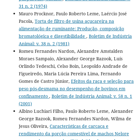
31 n. 2 (1974)
Mauro Procknor, Paulo Roberto Leme, Laércio José
Pacola,
Torta de filtro de usina açucareira na
alimentação de ruminante: Produção, composição
bromatológica e digestibilidade
,
Boletim de Indústria
Animal: v. 38 n. 2 (1981)
Romeu Fernandes Nardon, Alexandre Amstalden
Moraes Sampaio, Alexander George Razook, Luís
Orlindo Tedeschi, Celso Boin, Leopoldo Andrade de
Figueiredo, Maria Lúcia Pereira Lima, Fernando
Gomes de Castro Júnior,
Efeitos da raça e seleção para
peso pós-desmama no desempenho de bovinos em
confinamento
,
Boletim de Indústria Animal: v. 58 n. 1
(2001)
Albino Luchiari Filho, Paulo Roberto Leme, Alexander
George Razook, Romeu Fernandes Nardon, Wilma de
Jesus Oliveira,
Características de carcaça e
rendimento da porção comestível de machos Nelore