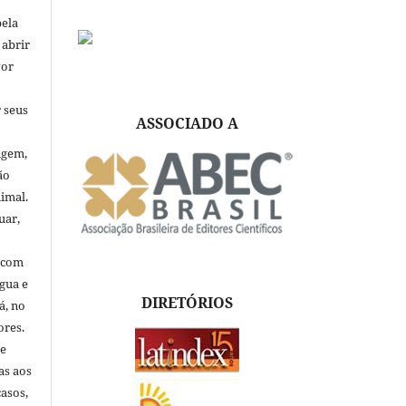
pela
 abrir
vor
 seus
ASSOCIADO A
igem,
ão
nimal.
uar,
, com
ngua e
DIRETÓRIOS
á, no
ores.
de
as aos
asos,