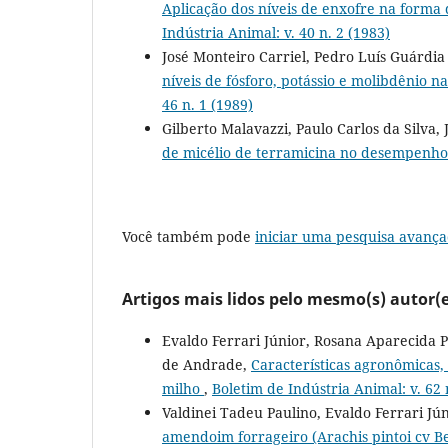
Aplicação dos níveis de enxofre na forma 
Indústria Animal: v. 40 n. 2 (1983)
José Monteiro Carriel, Pedro Luís Guárdi
níveis de fósforo, potássio e molibdênio n
46 n. 1 (1989)
Gilberto Malavazzi, Paulo Carlos da Silva, 
de micélio de terramicina no desempenho
Você também pode
iniciar uma pesquisa avança
Artigos mais lidos pelo mesmo(s) autor(e
Evaldo Ferrari Júnior, Rosana Aparecida P
de Andrade,
Características agronômicas,
milho
,
Boletim de Indústria Animal: v. 62 
Valdinei Tadeu Paulino, Evaldo Ferrari Jú
amendoim forrageiro (Arachis pintoi cv B