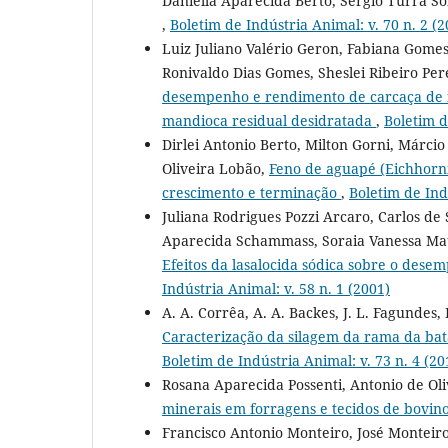
Daniella Aparecida Berto, Sérgio Turra S
,
Boletim de Indústria Animal: v. 70 n. 2 (2
Luiz Juliano Valério Geron, Fabiana Gomes 
Ronivaldo Dias Gomes, Sheslei Ribeiro Pere
desempenho e rendimento de carcaça de f
mandioca residual desidratada
,
Boletim d
Dirlei Antonio Berto, Milton Gorni, Márc
Oliveira Lobão,
Feno de aguapé (Eichhorni
crescimento e terminação
,
Boletim de Ind
Juliana Rodrigues Pozzi Arcaro, Carlos de 
Aparecida Schammass, Soraia Vanessa Mat
Efeitos da lasalocida sódica sobre o dese
Indústria Animal: v. 58 n. 1 (2001)
A. A. Corrêa, A. A. Backes, J. L. Fagundes, L
Caracterização da silagem da rama da ba
Boletim de Indústria Animal: v. 73 n. 4 (20
Rosana Aparecida Possenti, Antonio de Ol
minerais em forragens e tecidos de bovin
Francisco Antonio Monteiro, José Monteiro 