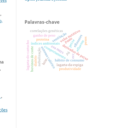
eves
,
o,
Palavras-chave
valor nutritivo
correlações genéticas
ventilação
ganho de peso
efluentes
pasto
pesos
proteína
peixe
efluente
lagarta-do-cartucho
índices ambientais
derivados de peixe
zea mays
comportamento
estresse calórico
bovinos de corte
nebulização
ph
ecc
dialelo
leite
hábito de consumo
na
lagarta-da-espiga
,
produtividade
o
,
ções