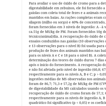
Para avaliar o uso de óxido de cromo para a de
digestabilidade em zebuínos, ele foi fornecido 
gaiolas com coleta total de fezes e a animais r
mantidos em baias. As rações completas eram 
silagem (milho ou sorgo) e 40% de concentrado,
foram fornecidas em 3 níveis de ingestão: A - à v
ca.51g de MS/kg de PM. Foram fornecidos 10g d
técnico/animal/dia. A recuperação do óxido de
ensaios conduzidos nas gaiolas (10 observações c
e 13 observações para o nível B) foi usada par
produção de fezes dos animais mantidos nas bai
para os níveis A e C e 18 para o nível B). A cole
determinação dos teores de óxido durou 7 dias 
após o início do fornecimento. A recuperação do
e não foi afetada pelo nível de ingestão (60,8; 6
respectivamente para os níveis A, B e C; p > 0,0
ingestões médias de MS observadas nos animais
foram de 86,7; 71,3 e 57,2g de MS/kg de PM (CV% 
de digestabilidade da MS calculados usando os 
recuperação de óxido de cromo foram de 57,1; 6
respectivamente para os níveis de ingestão A, B 
quadrático foi significativo (p < 0,05) e os coefi