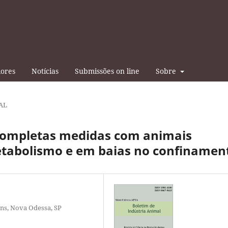
iores
Notícias
Submissões on line
Sobre
AL
 completas medidas com animais
tabolismo e em baias no confinamen
ens, Nova Odessa, SP