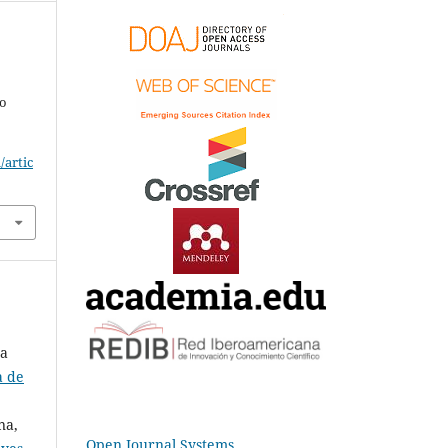
no
/artic
na
a de
na,
Open Journal Systems