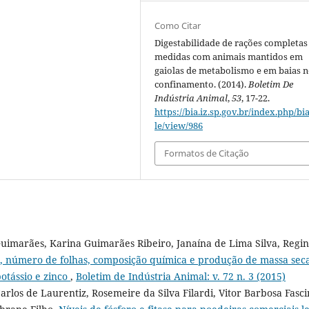
Como Citar
Digestabilidade de rações completas
medidas com animais mantidos em
gaiolas de metabolismo e em baias 
confinamento. (2014).
Boletim De
Indústria Animal
,
53
, 17-22.
https://bia.iz.sp.gov.br/index.php/bia
le/view/986
Formatos de Citação
uimarães, Karina Guimarães Ribeiro, Janaína de Lima Silva, Regi
, número de folhas, composição química e produção de massa sec
otássio e zinco
,
Boletim de Indústria Animal: v. 72 n. 3 (2015)
rlos de Laurentiz, Rosemeire da Silva Filardi, Vitor Barbosa Fasci