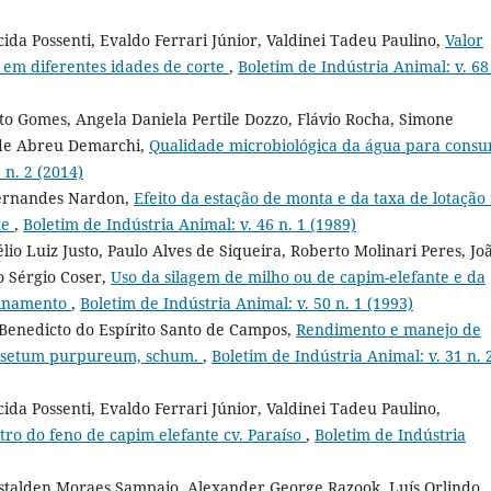
da Possenti, Evaldo Ferrari Júnior, Valdinei Tadeu Paulino,
Valor
 em diferentes idades de corte
,
Boletim de Indústria Animal: v. 68
o Gomes, Angela Daniela Pertile Dozzo, Flávio Rocha, Simone
 de Abreu Demarchi,
Qualidade microbiológica da água para cons
 n. 2 (2014)
Fernandes Nardon,
Efeito da estação de monta e da taxa de lotação
te
,
Boletim de Indústria Animal: v. 46 n. 1 (1989)
o Luiz Justo, Paulo Alves de Siqueira, Roberto Molinari Peres, Jo
 Sérgio Coser,
Uso da silagem de milho ou de capim-elefante e da
finamento
,
Boletim de Indústria Animal: v. 50 n. 1 (1993)
, Benedicto do Espírito Santo de Campos,
Rendimento e manejo de
nnisetum purpureum, schum.
,
Boletim de Indústria Animal: v. 31 n. 
a Possenti, Evaldo Ferrari Júnior, Valdinei Tadeu Paulino,
tro do feno de capim elefante cv. Paraíso
,
Boletim de Indústria
alden Moraes Sampaio, Alexander George Razook, Luís Orlindo