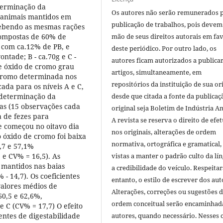
terminação da
Os autores não serão remunerados 
a animais mantidos em
publicação de trabalhos, pois devem
ecebendo as mesmas rações
compostas de 60% de
mão de seus direitos autorais em fa
 com ca.12% de PB, e
deste periódico. Por outro lado, os
ontade; B - ca.70g e C -
autores ficam autorizados a publicar
e óxido de cromo grau
artigos, simultaneamente, em
 cromo determinada nos
repositórios da instituição de sua or
ada para os níveis A e C,
a determinação da
desde que citada a fonte da publicaç
as (15 observações cada
original seja Boletim de Indústria A
ta de fezes para
A revista se reserva o direito de efet
e começou no oitavo dia
nos originais, alterações de ordem
 óxido de cromo foi baixa
normativa, ortográfica e gramatical
7,7 e 57,1%
5 e CV% = 16,5). As
vistas a manter o padrão culto da lí
 mantidos nas baias
a credibilidade do veículo. Respeitar
- 14,7). Os coeficientes
entanto, o estilo de escrever dos aut
valores médios de
Alterações, correções ou sugestões 
0,5 e 62,6%,
ordem conceitual serão encaminhad
e C (CV% = 17,7) O efeito
cientes de digestabilidade
autores, quando necessário. Nesses c