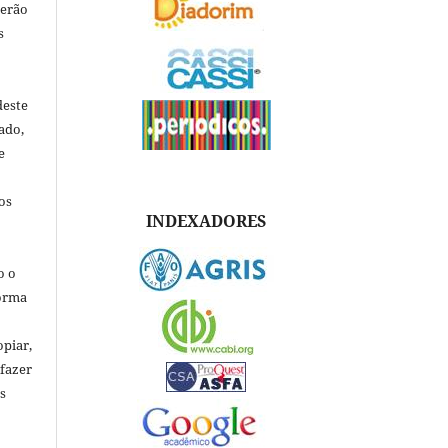
verão
s
deste
ado,
e
os
INDEXADORES
o o
forma
opiar,
 fazer
s