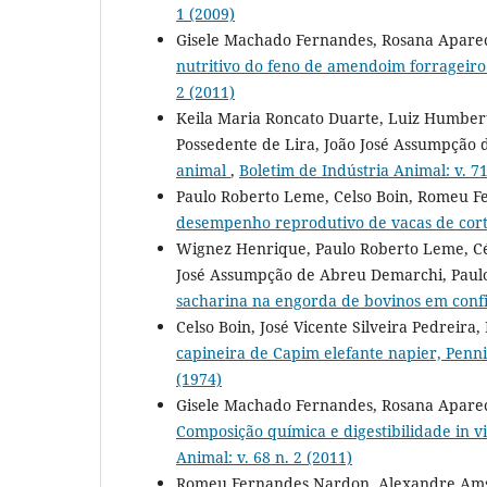
1 (2009)
Gisele Machado Fernandes, Rosana Apareci
nutritivo do feno de amendoim forrageiro
2 (2011)
Keila Maria Roncato Duarte, Luiz Humbert
Possedente de Lira, João José Assumpção
animal
,
Boletim de Indústria Animal: v. 71
Paulo Roberto Leme, Celso Boin, Romeu 
desempenho reprodutivo de vacas de cor
Wignez Henrique, Paulo Roberto Leme, Céli
José Assumpção de Abreu Demarchi, Paulo
sacharina na engorda de bovinos em con
Celso Boin, José Vicente Silveira Pedreira
capineira de Capim elefante napier, Pe
(1974)
Gisele Machado Fernandes, Rosana Aparecid
Composição química e digestibilidade in vi
Animal: v. 68 n. 2 (2011)
Romeu Fernandes Nardon, Alexandre Amst