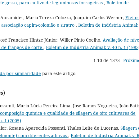
de gesso, para cultivo de leguminosas forrageiras
,
Boletim de
a Abramides, Maria Tereza Colozza, Joaquim Carlos Werner,
Efeito
a associação capim-colonião e siratro
,
Boletim de Indústria Animal: 
José Francisco Hintze Júnior, Willer Pinto Coelho,
Avaliação de níve
 de frangos de corte
,
Boletim de Indústria Animal: v. 40 n. 1 (1983
1-10 de 1373
Próxim
da por similaridade
para este artigo.
s)
ossenti, Maria Lúcia Pereira Lima, José Ramos Nogueira, João Bati
 composição química e qualidade de silagem de oito cultivares de
n. 1 (2005)
nior, Rosana Aparecida Possenti, Thales Leite de Lucenas,
Silagem 
elmonte) com diferentes aditivos
,
Boletim de Indústria Animal: v. 6