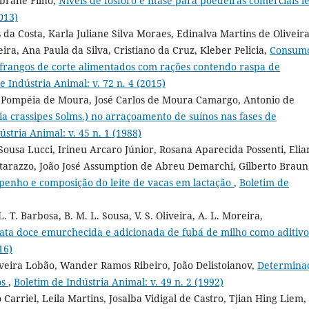
obrane Filho,
Níveis de fósforo e fitase para poedeiras comerciais l
013)
da Costa, Karla Juliane Silva Moraes, Edinalva Martins de Oliveira
ira, Ana Paula da Silva, Cristiano da Cruz, Kleber Pelicia,
Consum
rangos de corte alimentados com rações contendo raspa de
e Indústria Animal: v. 72 n. 4 (2015)
io Pompéia de Moura, José Carlos de Moura Camargo, Antonio de
a crassipes Solms.) no arraçoamento de suínos nas fases de
ústria Animal: v. 45 n. 1 (1988)
Sousa Lucci, Irineu Arcaro Júnior, Rosana Aparecida Possenti, Elia
arazzo, João José Assumption de Abreu Demarchi, Gilberto Braun
mpenho e composição do leite de vacas em lactação
,
Boletim de
. T. Barbosa, B. M. L. Sousa, V. S. Oliveira, A. L. Moreira,
tata doce emurchecida e adicionada de fubá de milho como aditiv
16)
iveira Lobão, Wander Ramos Ribeiro, João Delistoianov,
Determina
os
,
Boletim de Indústria Animal: v. 49 n. 2 (1992)
Carriel, Leila Martins, Josalba Vidigal de Castro, Tjian Hing Liem,