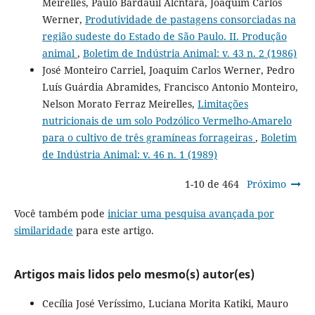
Meirelles, Paulo Bardauil Alcntara, Joaquim Carlos
Werner,
Produtividade de pastagens consorciadas na
região sudeste do Estado de São Paulo. II. Produção
animal
,
Boletim de Indústria Animal: v. 43 n. 2 (1986)
José Monteiro Carriel, Joaquim Carlos Werner, Pedro
Luís Guárdia Abramides, Francisco Antonio Monteiro,
Nelson Morato Ferraz Meirelles,
Limitações
nutricionais de um solo Podzólico Vermelho-Amarelo
para o cultivo de três gramíneas forrageiras
,
Boletim
de Indústria Animal: v. 46 n. 1 (1989)
1-10 de 464
Próximo
Você também pode
iniciar uma pesquisa avançada por
similaridade
para este artigo.
Artigos mais lidos pelo mesmo(s) autor(es)
Cecília José Veríssimo, Luciana Morita Katiki, Mauro