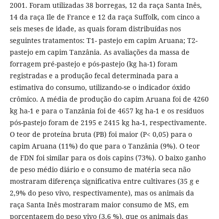
2001. Foram utilizadas 38 borregas, 12 da raça Santa Inês,
14 da raça Ile de France e 12 da raça Suffolk, com cinco a
seis meses de idade, as quais foram distribuídas nos
seguintes tratamentos: T1- pastejo em capim Aruana; T2-
pastejo em capim Tanzânia. As avaliações da massa de
forragem pré-pastejo e pós-pastejo (kg ha-1) foram
registradas e a produção fecal determinada para a
estimativa do consumo, utilizando-se o indicador óxido
crômico. A média de produção do capim Aruana foi de 4260
kg ha-1 e para o Tanzânia foi de 4657 kg ha-1 e os resíduos
pós-pastejo foram de 2195 e 2415 kg ha-1, respectivamente.
O teor de proteína bruta (PB) foi maior (P< 0,05) para o
capim Aruana (11%) do que para o Tanzânia (9%). O teor
de FDN foi similar para os dois capins (73%). O baixo ganho
de peso médio diário e o consumo de matéria seca não
mostraram diferença significativa entre cultivares (35 g e
2,9% do peso vivo, respectivamente), mas os animais da
raça Santa Inês mostraram maior consumo de MS, em
porcentagem do peso vivo (3,6 %), que os animais das