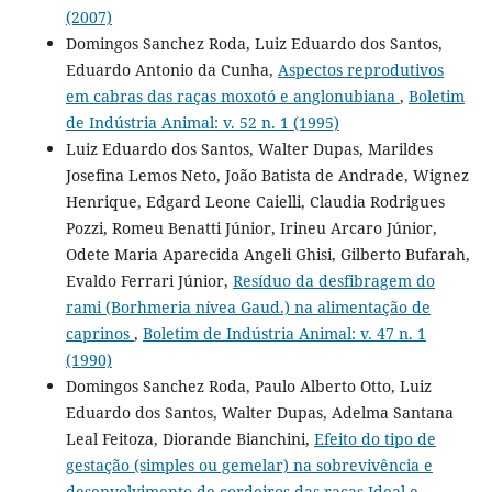
(2007)
Domingos Sanchez Roda, Luiz Eduardo dos Santos,
Eduardo Antonio da Cunha,
Aspectos reprodutivos
em cabras das raças moxotó e anglonubiana
,
Boletim
de Indústria Animal: v. 52 n. 1 (1995)
Luiz Eduardo dos Santos, Walter Dupas, Marildes
Josefina Lemos Neto, João Batista de Andrade, Wignez
Henrique, Edgard Leone Caielli, Claudia Rodrigues
Pozzi, Romeu Benatti Júnior, Irineu Arcaro Júnior,
Odete Maria Aparecida Angeli Ghisi, Gilberto Bufarah,
Evaldo Ferrari Júnior,
Resíduo da desfibragem do
rami (Borhmeria nívea Gaud.) na alimentação de
caprinos
,
Boletim de Indústria Animal: v. 47 n. 1
(1990)
Domingos Sanchez Roda, Paulo Alberto Otto, Luiz
Eduardo dos Santos, Walter Dupas, Adelma Santana
Leal Feitoza, Diorande Bianchini,
Efeito do tipo de
gestação (simples ou gemelar) na sobrevivência e
desenvolvimento de cordeiros das raças Ideal e