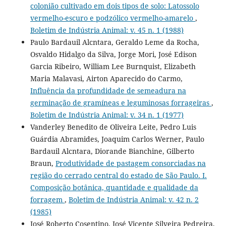
colonião cultivado em dois tipos de solo: Latossolo
vermelho-escuro e podzólico vermelho-amarelo
,
Boletim de Indústria Animal: v. 45 n. 1 (1988)
Paulo Bardauil Alcntara, Geraldo Leme da Rocha,
Osvaldo Hidalgo da Silva, Jorge Mori, José Edison
Garcia Ribeiro, William Lee Burnquist, Elizabeth
Maria Malavasi, Airton Aparecido do Carmo,
Influência da profundidade de semeadura na
germinação de gramíneas e leguminosas forrageiras
,
Boletim de Indústria Animal: v. 34 n. 1 (1977)
Vanderley Benedito de Oliveira Leite, Pedro Luis
Guárdia Abramides, Joaquim Carlos Werner, Paulo
Bardauil Alcntara, Diorande Bianchine, Gilberto
Braun,
Produtividade de pastagem consorciadas na
região do cerrado central do estado de São Paulo. I.
Composição botânica, quantidade e qualidade da
forragem
,
Boletim de Indústria Animal: v. 42 n. 2
(1985)
José Roberto Cosentino, José Vicente Silveira Pedreira,