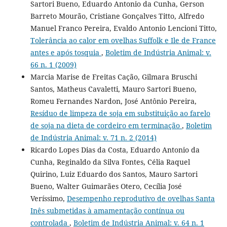
Sartori Bueno, Eduardo Antonio da Cunha, Gerson
Barreto Mourão, Cristiane Gonçalves Titto, Alfredo
Manuel Franco Pereira, Evaldo Antonio Lencioni Titto,
Tolerância ao calor em ovelhas Suffolk e Ile de France
antes e após tosquia
,
Boletim de Indústria Animal: v.
66 n. 1 (2009)
Marcia Marise de Freitas Cação, Gilmara Bruschi
Santos, Matheus Cavaletti, Mauro Sartori Bueno,
Romeu Fernandes Nardon, José Antônio Pereira,
Resíduo de limpeza de soja em substituição ao farelo
de soja na dieta de cordeiro em terminação
,
Boletim
de Indústria Animal: v. 71 n. 2 (2014)
Ricardo Lopes Dias da Costa, Eduardo Antonio da
Cunha, Reginaldo da Silva Fontes, Célia Raquel
Quirino, Luiz Eduardo dos Santos, Mauro Sartori
Bueno, Walter Guimarães Otero, Cecília José
Veríssimo,
Desempenho reprodutivo de ovelhas Santa
Inês submetidas à amamentação contínua ou
controlada
,
Boletim de Indústria Animal: v. 64 n. 1