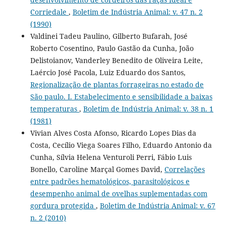
Corriedale
,
Boletim de Indústria Animal: v. 47 n. 2
(1990)
Valdinei Tadeu Paulino, Gilberto Bufarah, José
Roberto Cosentino, Paulo Gastão da Cunha, João
Delistoianov, Vanderley Benedito de Oliveira Leite,
Laércio José Pacola, Luiz Eduardo dos Santos,
Regionalização de plantas forrageiras no estado de
São paulo. I. Estabelecimento e sensibilidade a baixas
temperaturas
,
Boletim de Indústria Animal: v. 38 n. 1
(1981)
Vivian Alves Costa Afonso, Ricardo Lopes Dias da
Costa, Cecílio Viega Soares Filho, Eduardo Antonio da
Cunha, Sílvia Helena Venturoli Perri, Fábio Luis
Bonello, Caroline Marçal Gomes David,
Correlações
entre padrões hematológicos, parasitológicos e
desempenho animal de ovelhas suplementadas com
gordura protegida
,
Boletim de Indústria Animal: v. 67
n. 2 (2010)