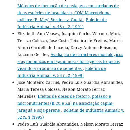
Métodos de formação de pastagens consorciadas de
duas espécies de brachiaria, COM Macrotyloma
axillare (E. Mey) Verdc. cv. Guatá
,
Boletim de
Indústria Animal: v. 48 n. 2 (1991)
Elizabeth Ann Veasey, Joaquim Carlos Werner, Maria
Tereza Colozza, José Costa Teixeira de Freitas, Márcia
Atauri Cardelli de Lucena, Darcy Antonio Beisman,
Luciana Gerdes,
Avaliação de caracteres morfológicos
e agronômicos em leguminosas forrageiras tropicais
visando a produção de sementes
,
Boletim de
Indústria Animal: v. 56 n. 2 (1999)
José Monteiro Carriel, Pedro Luís Guárdia Abramides,
Maria Tereza Colozza, Nelson Morato Ferraz
Meirelles,
Efeitos de doses de fósforo, potássio e
micronutrientes (B,Cu e Zn) na associação capim-
jaraguá e soja-perene
,
Boletim de Indústria Animal: v.
52 n. 1 (1995)
Pedro Luís Guárdia Abramides, Nelson Morato Ferraz