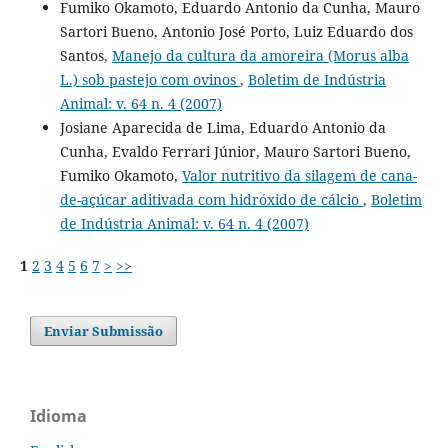
Fumiko Okamoto, Eduardo Antonio da Cunha, Mauro
Sartori Bueno, Antonio José Porto, Luiz Eduardo dos
Santos,
Manejo da cultura da amoreira (Morus alba
L.) sob pastejo com ovinos
,
Boletim de Indústria
Animal: v. 64 n. 4 (2007)
Josiane Aparecida de Lima, Eduardo Antonio da
Cunha, Evaldo Ferrari Júnior, Mauro Sartori Bueno,
Fumiko Okamoto,
Valor nutritivo da silagem de cana-
de-açúcar aditivada com hidróxido de cálcio
,
Boletim
de Indústria Animal: v. 64 n. 4 (2007)
1
2
3
4
5
6
7
>
>>
Enviar Submissão
Idioma