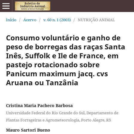
Início
/
Acervo
/
v. 60 n. 1 (2003)
/
NUTRIÇÃO ANIMAL
Consumo voluntário e ganho de
peso de borregas das raças Santa
Inês, Suffolk e Ile de France, em
pastejo rotacionado sobre
Panicum maximum jacq. cvs
Aruana ou Tanzânia
Cristina Maria Pacheco Barbosa
Universidade Federal do Rio Grande do Sul, Departamento de
Plantas Forrageiras e Agrometeorologia, Porto Alegre, RS
Mauro Sartori Bueno