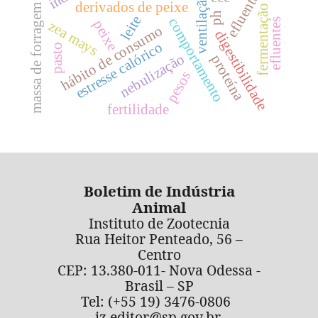
efluente
ventilação
derivados de peixe
massa de forragem
fermentação
ph
leite
comportamento
efluentes
peixe
zea mays
hábito de consumo
digestibilidade
estresse calórico
pasto
nebulização
proteína
pesos
fertilidade
Boletim de Indústria
Animal
Instituto de Zootecnia
Rua Heitor Penteado, 56 –
Centro
CEP: 13.380-011- Nova Odessa -
Brasil – SP
Tel: (+55 19) 3476-0806
iz.editor@sp.gov.br