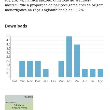
e12 (10,7%) na raça Moxotó. O método de Weinberg
mostrou que a proporção de pariçôes gemelares de origem
monozigótica na raça Anglonubiana é de 3,02%.
Downloads