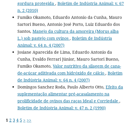
gordura protegida
,
Boletim de Indústria Animal: v. 67
n. 2 (2010)
Fumiko Okamoto, Eduardo Antonio da Cunha, Mauro
Sartori Bueno, Antonio José Porto, Luiz Eduardo dos
Santos,
Manejo da cultura da amoreira (Morus alba
L.) sob pastejo com ovinos
,
Boletim de Indústria
Animal: v. 64 n. 4 (2007)
Josiane Aparecida de Lima, Eduardo Antonio da
Cunha, Evaldo Ferrari Júnior, Mauro Sartori Bueno,
Fumiko Okamoto,
Valor nutritivo da silagem de cana-
de-açúcar aditivada com hidróxido de cálcio
,
Boletim
de Indústria Animal: v. 64 n. 4 (2007)
Domingos Sanchez Roda, Paulo Alberto Otto,
Efeito da
suplementação alimentar pré-acasalamento na
prolificidade de ovinos das raças Ideal e Corriedale
,
Boletim de Indústria Animal: v. 47 n. 2 (1990)
1
2
3
4
5
>
>>