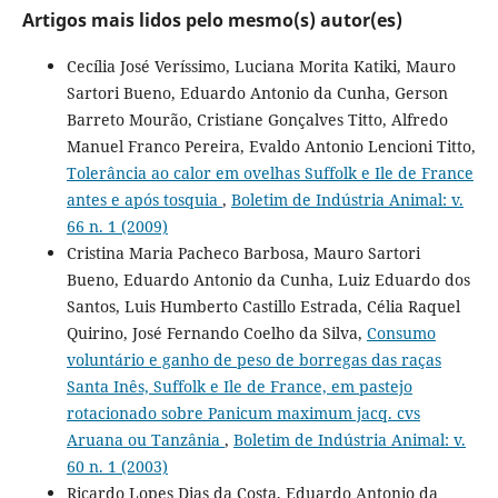
Artigos mais lidos pelo mesmo(s) autor(es)
Cecília José Veríssimo, Luciana Morita Katiki, Mauro
Sartori Bueno, Eduardo Antonio da Cunha, Gerson
Barreto Mourão, Cristiane Gonçalves Titto, Alfredo
Manuel Franco Pereira, Evaldo Antonio Lencioni Titto,
Tolerância ao calor em ovelhas Suffolk e Ile de France
antes e após tosquia
,
Boletim de Indústria Animal: v.
66 n. 1 (2009)
Cristina Maria Pacheco Barbosa, Mauro Sartori
Bueno, Eduardo Antonio da Cunha, Luiz Eduardo dos
Santos, Luis Humberto Castillo Estrada, Célia Raquel
Quirino, José Fernando Coelho da Silva,
Consumo
voluntário e ganho de peso de borregas das raças
Santa Inês, Suffolk e Ile de France, em pastejo
rotacionado sobre Panicum maximum jacq. cvs
Aruana ou Tanzânia
,
Boletim de Indústria Animal: v.
60 n. 1 (2003)
Ricardo Lopes Dias da Costa, Eduardo Antonio da