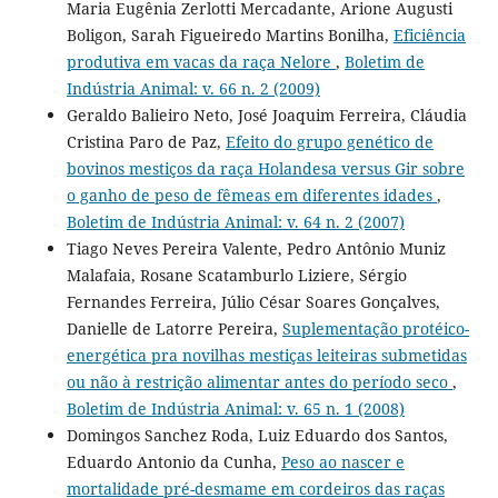
Maria Eugênia Zerlotti Mercadante, Arione Augusti
Boligon, Sarah Figueiredo Martins Bonilha,
Eficiência
produtiva em vacas da raça Nelore
,
Boletim de
Indústria Animal: v. 66 n. 2 (2009)
Geraldo Balieiro Neto, José Joaquim Ferreira, Cláudia
Cristina Paro de Paz,
Efeito do grupo genético de
bovinos mestiços da raça Holandesa versus Gir sobre
o ganho de peso de fêmeas em diferentes idades
,
Boletim de Indústria Animal: v. 64 n. 2 (2007)
Tiago Neves Pereira Valente, Pedro Antônio Muniz
Malafaia, Rosane Scatamburlo Liziere, Sérgio
Fernandes Ferreira, Júlio César Soares Gonçalves,
Danielle de Latorre Pereira,
Suplementação protéico-
energética pra novilhas mestiças leiteiras submetidas
ou não à restrição alimentar antes do período seco
,
Boletim de Indústria Animal: v. 65 n. 1 (2008)
Domingos Sanchez Roda, Luiz Eduardo dos Santos,
Eduardo Antonio da Cunha,
Peso ao nascer e
mortalidade pré-desmame em cordeiros das raças