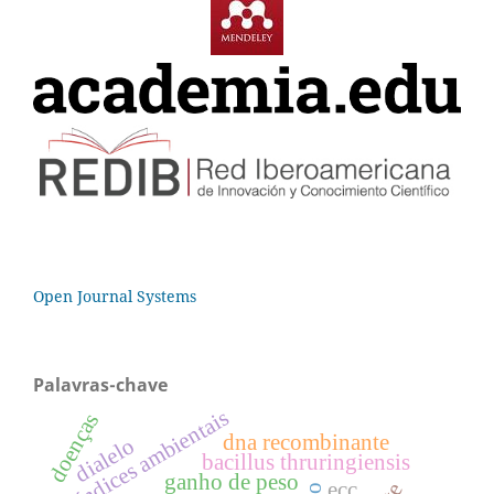
Open Journal Systems
Palavras-chave
índices ambientais
doenças
dna recombinante
dialelo
bacillus thruringiensis
ganho de peso
ecc