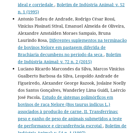
ideal e corriedale
,
Boletim de Indústria Animal: v. 52
n. 1 (1995)
Antonio Tadeu de Andrade, Rodrigo César Rossi,
Vinicius Pissinati Stival, Emanuel Almeida de Oliveira,
Alexandre Amstalden Moraes Sampaio, Bruna
Laurindo Rosa,
Diferentes suplementos na terminação
de bovinos Nelore em pastagem diferida de
Brachiaria decumbens no período da seca
,
Boletim
de Indústria Animal: v. 72 n. 2 (2015)
Luciano Ricardo Marcondes da Silva, Marcos Vinícius
Gualberto Barbosa da Silva, Leopoldo Andrade de
Figueiredo, Alexander George Razook, Joslaine Noelly
dos Santos Gonçalves, Wanderley Lima Guidi, Laércio
José Pacola,
Estudo de sistemas polimórficos em
bovinos de raça Nelore (Bos taurus indicus L.)
associados à produção de carne. II. Transferrinas:
peso e ganho de peso de animais submetidos a teste
de performance e circunferência escrotal
,
Boletim de
Indústria Animal: v. 54 n. 1 (1997)