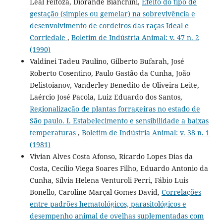
Leal Feitoza, Diorande Bianchini,
Efeito do tipo de
gestação (simples ou gemelar) na sobrevivência e
desenvolvimento de cordeiros das raças Ideal e
Corriedale
,
Boletim de Indústria Animal: v. 47 n. 2
(1990)
Valdinei Tadeu Paulino, Gilberto Bufarah, José
Roberto Cosentino, Paulo Gastão da Cunha, João
Delistoianov, Vanderley Benedito de Oliveira Leite,
Laércio José Pacola, Luiz Eduardo dos Santos,
Regionalização de plantas forrageiras no estado de
São paulo. I. Estabelecimento e sensibilidade a baixas
temperaturas
,
Boletim de Indústria Animal: v. 38 n. 1
(1981)
Vivian Alves Costa Afonso, Ricardo Lopes Dias da
Costa, Cecílio Viega Soares Filho, Eduardo Antonio da
Cunha, Sílvia Helena Venturoli Perri, Fábio Luis
Bonello, Caroline Marçal Gomes David,
Correlações
entre padrões hematológicos, parasitológicos e
desempenho animal de ovelhas suplementadas com