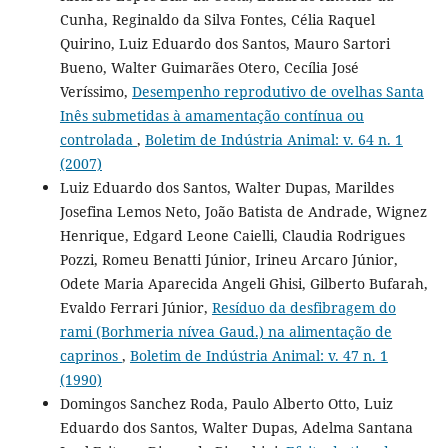
Cunha, Reginaldo da Silva Fontes, Célia Raquel
Quirino, Luiz Eduardo dos Santos, Mauro Sartori
Bueno, Walter Guimarães Otero, Cecília José
Veríssimo,
Desempenho reprodutivo de ovelhas Santa
Inês submetidas à amamentação contínua ou
controlada
,
Boletim de Indústria Animal: v. 64 n. 1
(2007)
Luiz Eduardo dos Santos, Walter Dupas, Marildes
Josefina Lemos Neto, João Batista de Andrade, Wignez
Henrique, Edgard Leone Caielli, Claudia Rodrigues
Pozzi, Romeu Benatti Júnior, Irineu Arcaro Júnior,
Odete Maria Aparecida Angeli Ghisi, Gilberto Bufarah,
Evaldo Ferrari Júnior,
Resíduo da desfibragem do
rami (Borhmeria nívea Gaud.) na alimentação de
caprinos
,
Boletim de Indústria Animal: v. 47 n. 1
(1990)
Domingos Sanchez Roda, Paulo Alberto Otto, Luiz
Eduardo dos Santos, Walter Dupas, Adelma Santana