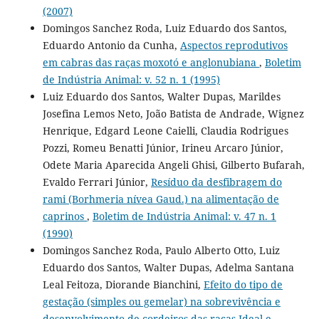
(2007)
Domingos Sanchez Roda, Luiz Eduardo dos Santos,
Eduardo Antonio da Cunha,
Aspectos reprodutivos
em cabras das raças moxotó e anglonubiana
,
Boletim
de Indústria Animal: v. 52 n. 1 (1995)
Luiz Eduardo dos Santos, Walter Dupas, Marildes
Josefina Lemos Neto, João Batista de Andrade, Wignez
Henrique, Edgard Leone Caielli, Claudia Rodrigues
Pozzi, Romeu Benatti Júnior, Irineu Arcaro Júnior,
Odete Maria Aparecida Angeli Ghisi, Gilberto Bufarah,
Evaldo Ferrari Júnior,
Resíduo da desfibragem do
rami (Borhmeria nívea Gaud.) na alimentação de
caprinos
,
Boletim de Indústria Animal: v. 47 n. 1
(1990)
Domingos Sanchez Roda, Paulo Alberto Otto, Luiz
Eduardo dos Santos, Walter Dupas, Adelma Santana
Leal Feitoza, Diorande Bianchini,
Efeito do tipo de
gestação (simples ou gemelar) na sobrevivência e
desenvolvimento de cordeiros das raças Ideal e