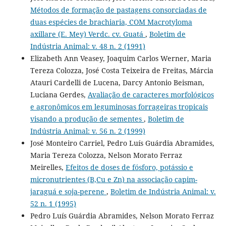
Métodos de formação de pastagens consorciadas de
duas espécies de brachiaria, COM Macrotyloma
axillare (E. Mey) Verdc. cv. Guatá
,
Boletim de
Indústria Animal: v. 48 n. 2 (1991)
Elizabeth Ann Veasey, Joaquim Carlos Werner, Maria
Tereza Colozza, José Costa Teixeira de Freitas, Márcia
Atauri Cardelli de Lucena, Darcy Antonio Beisman,
Luciana Gerdes,
Avaliação de caracteres morfológicos
e agronômicos em leguminosas forrageiras tropicais
visando a produção de sementes
,
Boletim de
Indústria Animal: v. 56 n. 2 (1999)
José Monteiro Carriel, Pedro Luís Guárdia Abramides,
Maria Tereza Colozza, Nelson Morato Ferraz
Meirelles,
Efeitos de doses de fósforo, potássio e
micronutrientes (B,Cu e Zn) na associação capim-
jaraguá e soja-perene
,
Boletim de Indústria Animal: v.
52 n. 1 (1995)
Pedro Luís Guárdia Abramides, Nelson Morato Ferraz