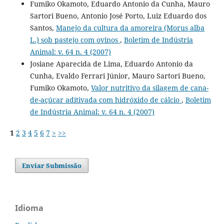
Fumiko Okamoto, Eduardo Antonio da Cunha, Mauro
Sartori Bueno, Antonio José Porto, Luiz Eduardo dos
Santos,
Manejo da cultura da amoreira (Morus alba
L.) sob pastejo com ovinos
,
Boletim de Indústria
Animal: v. 64 n. 4 (2007)
Josiane Aparecida de Lima, Eduardo Antonio da
Cunha, Evaldo Ferrari Júnior, Mauro Sartori Bueno,
Fumiko Okamoto,
Valor nutritivo da silagem de cana-
de-açúcar aditivada com hidróxido de cálcio
,
Boletim
de Indústria Animal: v. 64 n. 4 (2007)
1
2
3
4
5
6
7
>
>>
Enviar Submissão
Idioma