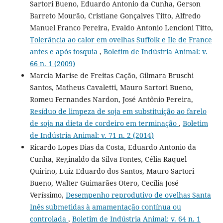
Sartori Bueno, Eduardo Antonio da Cunha, Gerson
Barreto Mourão, Cristiane Gonçalves Titto, Alfredo
Manuel Franco Pereira, Evaldo Antonio Lencioni Titto,
Tolerância ao calor em ovelhas Suffolk e Ile de France
antes e após tosquia
,
Boletim de Indústria Animal: v.
66 n. 1 (2009)
Marcia Marise de Freitas Cação, Gilmara Bruschi
Santos, Matheus Cavaletti, Mauro Sartori Bueno,
Romeu Fernandes Nardon, José Antônio Pereira,
Resíduo de limpeza de soja em substituição ao farelo
de soja na dieta de cordeiro em terminação
,
Boletim
de Indústria Animal: v. 71 n. 2 (2014)
Ricardo Lopes Dias da Costa, Eduardo Antonio da
Cunha, Reginaldo da Silva Fontes, Célia Raquel
Quirino, Luiz Eduardo dos Santos, Mauro Sartori
Bueno, Walter Guimarães Otero, Cecília José
Veríssimo,
Desempenho reprodutivo de ovelhas Santa
Inês submetidas à amamentação contínua ou
controlada
,
Boletim de Indústria Animal: v. 64 n. 1