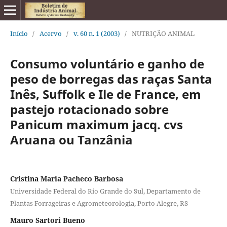
Início
/
Acervo
/
v. 60 n. 1 (2003)
/
NUTRIÇÃO ANIMAL
Consumo voluntário e ganho de
peso de borregas das raças Santa
Inês, Suffolk e Ile de France, em
pastejo rotacionado sobre
Panicum maximum jacq. cvs
Aruana ou Tanzânia
Cristina Maria Pacheco Barbosa
Universidade Federal do Rio Grande do Sul, Departamento de
Plantas Forrageiras e Agrometeorologia, Porto Alegre, RS
Mauro Sartori Bueno