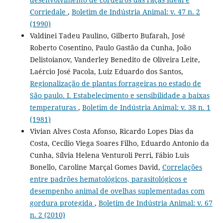
Corriedale
,
Boletim de Indústria Animal: v. 47 n. 2
(1990)
Valdinei Tadeu Paulino, Gilberto Bufarah, José
Roberto Cosentino, Paulo Gastão da Cunha, João
Delistoianov, Vanderley Benedito de Oliveira Leite,
Laércio José Pacola, Luiz Eduardo dos Santos,
Regionalização de plantas forrageiras no estado de
São paulo. I. Estabelecimento e sensibilidade a baixas
temperaturas
,
Boletim de Indústria Animal: v. 38 n. 1
(1981)
Vivian Alves Costa Afonso, Ricardo Lopes Dias da
Costa, Cecílio Viega Soares Filho, Eduardo Antonio da
Cunha, Sílvia Helena Venturoli Perri, Fábio Luis
Bonello, Caroline Marçal Gomes David,
Correlações
entre padrões hematológicos, parasitológicos e
desempenho animal de ovelhas suplementadas com
gordura protegida
,
Boletim de Indústria Animal: v. 67
n. 2 (2010)