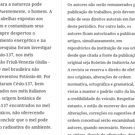
 para a natureza pode
Os autores não serão remunerados 
qÃ¼entemente, o homem. A
publicação de trabalhos, pois devem
 abelhas expostas aos
mão de seus direitos autorais em fa
cam e contaminam seus
deste periódico. Por outro lado, os
empre despertou o
autores ficam autorizados a publicar
imento energético e na
artigos, simultaneamente, em
pesquisa foram investigar
repositórios da instituição de sua or
io-137, nos méis
desde que citada a fonte da publicaç
ão Friuli-Venezia Giulia -
original seja Boletim de Indústria A
 mel brasileira não
A revista se reserva o direito de efet
esentou Potássio-40. Por
nos originais, alterações de ordem
ntaram Césio-137, bem
normativa, ortográfica e gramatical
ados nos méis italianos
vistas a manter o padrão culto da lí
 origem botânica de
a credibilidade do veículo. Respeitar
io-137 encontrados no mel
entanto, o estilo de escrever dos aut
óxicos, não oferecendo
Alterações, correções ou sugestões 
concluir que o mel pode
ordem conceitual serão encaminhad
o radioativa do ambiente.
autores, quando necessário. Nesses c
os artigos, depois de adequados, de