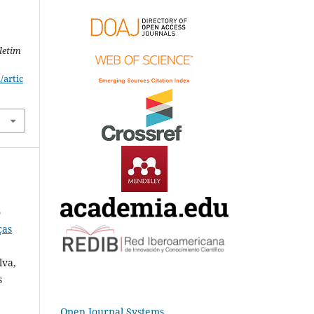
letim
/artic
o
ças
lva,
s
Open Journal Systems