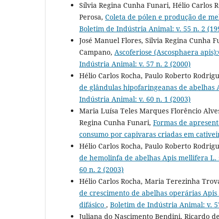
Sílvia Regina Cunha Funari, Hélio Carlos R
Perosa,
Coleta de pólen e produção de mel 
Boletim de Indústria Animal: v. 55 n. 2 (19
José Manuel Flores, Silvia Regina Cunha Fu
Campano,
Ascoferiose (Ascosphaera apis)
Indústria Animal: v. 57 n. 2 (2000)
Hélio Carlos Rocha, Paulo Roberto Rodrig
de glândulas hipofaringeanas de abelhas A
Indústria Animal: v. 60 n. 1 (2003)
Maria Luísa Teles Marques Florêncio Alves, 
Regina Cunha Funari,
Formas de apresent
consumo por capivaras criadas em cative
Hélio Carlos Rocha, Paulo Roberto Rodrig
de hemolinfa de abelhas Apis mellifera L.
60 n. 2 (2003)
Hélio Carlos Rocha, Maria Terezinha Trova
de crescimento de abelhas operárias Apis 
difásico
,
Boletim de Indústria Animal: v. 5
Juliana do Nascimento Bendini, Ricardo d