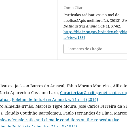
Como Citar
Partículas radioativas no mel de
abelhas(Apis mellifera L.). (2013).
Bo
De Indústria Animal
,
61
(1), 57-62.
https://bia.iz.sp.gov.br/index.php/bia
le/view/1339
Formatos de Citação
Alvarez, Jackson Barros do Amaral, Fábio Morato Monteiro, Alfred
 Maria Aparecida Cassiano Lara,
Caracterização citogenética das ra
Patuá
,
Boletim de Indústria Animal: v. 71 n. 4 (2014)
ro Almeida-Irmão, Marcelo Tigre Moura, José Carlos Ferreira da Si
es, Claudio Coutinho Bartolomeu, Paulo Fernandes de Lima, Marco
ale-to-female ratio and climatic conditions on the reproductive
tim de Indústria Animal: v. 71 n. 3 (2014)