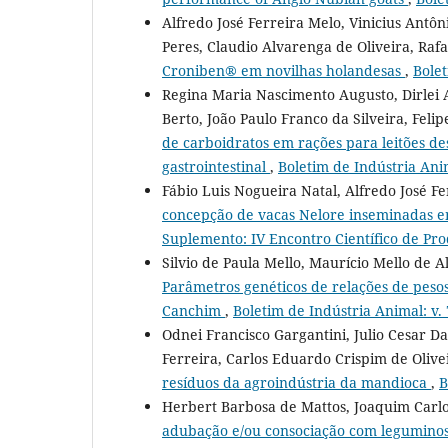
Alfredo José Ferreira Melo, Vinicius Antôn
Peres, Claudio Alvarenga de Oliveira, Raf
Croniben® em novilhas holandesas
,
Bolet
Regina Maria Nascimento Augusto, Dirlei A
Berto, João Paulo Franco da Silveira, Feli
de carboidratos em rações para leitões d
gastrointestinal
,
Boletim de Indústria Anim
Fábio Luis Nogueira Natal, Alfredo José F
concepção de vacas Nelore inseminadas e
Suplemento: IV Encontro Científico de Pr
Silvio de Paula Mello, Maurício Mello de A
Parâmetros genéticos de relações de pesos,
Canchim
,
Boletim de Indústria Animal: v. 
Odnei Francisco Gargantini, Julio Cesar 
Ferreira, Carlos Eduardo Crispim de Oliv
resíduos da agroindústria da mandioca
,
B
Herbert Barbosa de Mattos, Joaquim Carl
adubação e/ou consociação com legumino