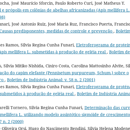
ocha, José Maurício Sforcin, Paulo Roberto Curi, José Matheus Y.
e própolis em colônias de abelhas africanizadas (Apis mellifera L
98)
nari, José Antonio Ruiz, José Maria Ruz, Francisco Puerta, Francis
:Causas predisponentes, medidas de controle e prevenção
,
Boleti
ues Ramos, Silvia Regina Cunha Funari,
Eletroferograma de proteí
pis mellifera L. submetidas à produção de geléia real
,
Boletim de
Silvia Mitiko Nishida, Ciniro Costa, Carolina Mattosinho Alvite, Si
ação do capim elefante (Pennisetum purpureum, Schum.) sobre o
iro
,
Boletim de Indústria Animal: v. 58 n. 2 (2001)
ues Ramos, Silvia Regina Cunha Funari,
Eletroferograma de protén
 submetidos à produção de geléia real
,
Boletim de Indústria Animal
relli Tornero, Silvia Regina Cunha Funari,
Determinação das curv
mellifera L. utilizando modelo assintótico sigmóide de crescimento
7 n. 2 (2000)
e Oliveira Orsi, Hugo do Nascimento Bendini, Silvia Helena Moden