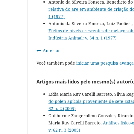
Antonio da Silveira Fonseca, Benedicto do
relativa do are em ambiente de criação d
1 (1977)
Antonio da Silveira Fonseca, Luiz Paolier
Efeitos de níveis crescentes de melaço so
Indústria Animal: v. 34 n. 1 (1977)
Anterior
Você também pode
iniciar uma pesquisa avança
Artigos mais lidos pelo mesmo(s) autor(e
Lídia Maria Ruv Carelli Barreto, Sílvia Re
do pólen apícola proveniente de sete Estad
62 n. 2 (2005)
Guilherme Zangerolimo Gonsales, Ricardo d
Maria Ruv Carelli Barreto,
Análises físico
v. 62 n. 3 (2005)