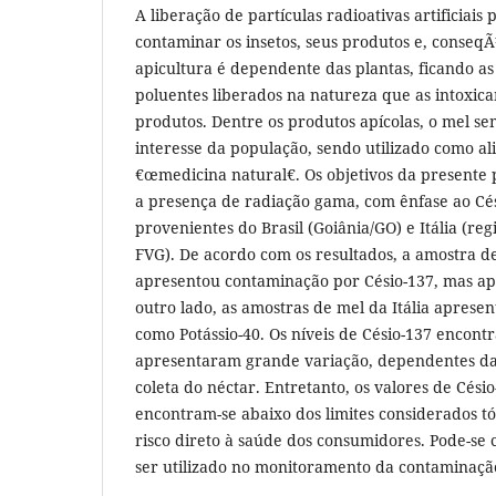
A liberação de partículas radioativas artificiais
contaminar os insetos, seus produtos e, conse
apicultura é dependente das plantas, ficando as
poluentes liberados na natureza que as intoxi
produtos. Dentre os produtos apícolas, o mel s
interesse da população, sendo utilizado como al
€œmedicina natural€. Os objetivos da presente 
a presença de radiação gama, com ênfase ao Cés
provenientes do Brasil (Goiânia/GO) e Itália (regi
FVG). De acordo com os resultados, a amostra de
apresentou contaminação por Césio-137, mas apr
outro lado, as amostras de mel da Itália aprese
como Potássio-40. Os níveis de Césio-137 encontr
apresentaram grande variação, dependentes da
coleta do néctar. Entretanto, os valores de Cés
encontram-se abaixo dos limites considerados t
risco direto à saúde dos consumidores. Pode-se 
ser utilizado no monitoramento da contaminaçã