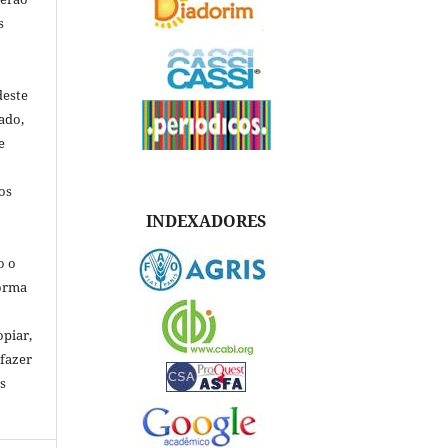
s
deste
ado,
e
os
INDEXADORES
o o
forma
opiar,
 fazer
s