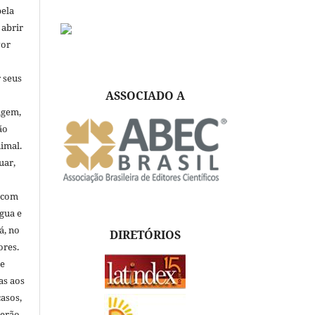
pela
 abrir
vor
 seus
ASSOCIADO A
igem,
ão
nimal.
uar,
, com
ngua e
á, no
DIRETÓRIOS
ores.
de
as aos
asos,
verão