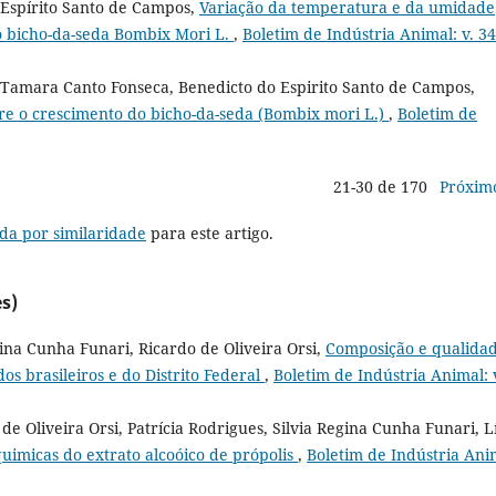
 Espírito Santo de Campos,
Variação da temperatura e da umidade
o bicho-da-seda Bombix Mori L.
,
Boletim de Indústria Animal: v. 34
i, Tamara Canto Fonseca, Benedicto do Espirito Santo de Campos,
bre o crescimento do bicho-da-seda (Bombix mori L.)
,
Boletim de
21-30 de 170
Próxim
da por similaridade
para este artigo.
s)
gina Cunha Funari, Ricardo de Oliveira Orsi,
Composição e qualida
os brasileiros e do Distrito Federal
,
Boletim de Indústria Animal: 
e Oliveira Orsi, Patrícia Rodrigues, Silvia Regina Cunha Funari, L
-quimicas do extrato alcoóico de própolis
,
Boletim de Indústria Ani