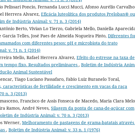
io Pelissari Poncio, Fernanda Lucci Mucci, Afonso Aurélio Carvalho
ael Herrera Alvarez,
Eficácia luteolítica dos produtos Preloban® ou
im de Indústria Animal: v. 71 n. 3 (2014)
ntônio Berto, Vivian Lo Tierzo, Gabriela Mello, Daniella Aparecid
pe Garcia Telles, José Paes de Almeida Nogueira Pinto,
Diferentes fo
esmamados com diferentes pesos: pH e microbiota do trato
al: v. 71 n. 1 (2014)
erreira Mello, Rafael Herrera Alvarez,
Efeito do estresse na taxa de
m tempo fixo. Resultados preliminares
,
Boletim de Indústria Anim
odução Animal Sustentável
lencar, Tiago Luciano Passafaro, Fabio Luiz Buranelo Toral,
 características de fertilidade e crescimento em vacas da raça
70 n. 3 (2013)
Damasceno, Francisco de Assis Fonseca de Macedo, Maria Clara Melo
eira Ramos, André Neves,
Silagem da ponta de cana-de-açúcar com
oletim de Indústria Animal: v. 70 n. 3 (2013)
os Werner,
Melhoramento de pastagens de grama-batatais através
sas
,
Boletim de Indústria Animal: v. 33 n. 1 (1976)