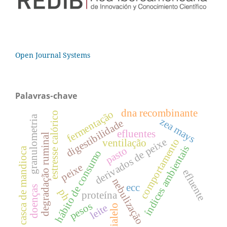
Open Journal Systems
Palavras-chave
dna recombinante
fermentação
estresse calórico
granulometria
zea mays
digestibilidade
efluentes
degradação ruminal
derivados de peixe
comportamento
ventilação
índices ambientais
pasto
casca de mandioca
hábito de consumo
peixe
efluente
nebulização
ecc
doenças
ph
proteína
pesos
leite
dialelo