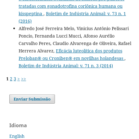
tratadas com gonadotrofina coriônica humana ou
kisspeptina
,
Boletim de Indústria Animal: v. 73 n. 1
(2016)
Alfredo José Ferreira Melo, Vinicius Antônio Pelissari
Poncio, Fernanda Lucci Mucci, Afonso Aurélio
Carvalho Peres, Claudio Alvarenga de Oliveira, Rafael
Herrera Alvarez,
Eficácia luteolítica dos produtos
Preloban® ou Croniben® em novilhas holandesas
,
Boletim de Indústria Animal: v. 71 n. 3 (2014)
1
2
3
>
>>
Enviar Submissão
Idioma
English