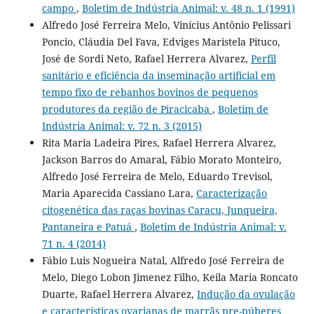
campo
,
Boletim de Indústria Animal: v. 48 n. 1 (1991)
Alfredo José Ferreira Melo, Vinícius Antônio Pelissari
Poncio, Cláudia Del Fava, Edviges Maristela Pituco,
José de Sordi Neto, Rafael Herrera Alvarez,
Perfil
sanitário e eficiência da inseminação artificial em
tempo fixo de rebanhos bovinos de pequenos
produtores da região de Piracicaba
,
Boletim de
Indústria Animal: v. 72 n. 3 (2015)
Rita Maria Ladeira Pires, Rafael Herrera Alvarez,
Jackson Barros do Amaral, Fábio Morato Monteiro,
Alfredo José Ferreira de Melo, Eduardo Trevisol,
Maria Aparecida Cassiano Lara,
Caracterização
citogenética das raças bovinas Caracu, Junqueira,
Pantaneira e Patuá
,
Boletim de Indústria Animal: v.
71 n. 4 (2014)
Fábio Luis Nogueira Natal, Alfredo José Ferreira de
Melo, Diego Lobon Jimenez Filho, Keila Maria Roncato
Duarte, Rafael Herrera Alvarez,
Indução da ovulação
e características ovarianas de marrãs pre-púberes