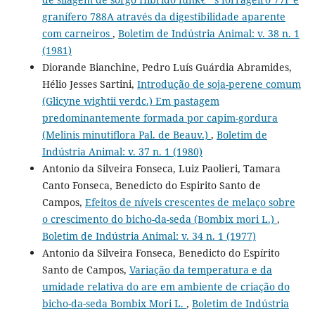
granífero 788A através da digestibilidade aparente
com carneiros
,
Boletim de Indústria Animal: v. 38 n. 1
(1981)
Diorande Bianchine, Pedro Luís Guárdia Abramides,
Hélio Jesses Sartini,
Introdução de soja-perene comum
(Glicyne wightii verdc.) Em pastagem
predominantemente formada por capim-gordura
(Melinis minutiflora Pal. de Beauv.)
,
Boletim de
Indústria Animal: v. 37 n. 1 (1980)
Antonio da Silveira Fonseca, Luiz Paolieri, Tamara
Canto Fonseca, Benedicto do Espirito Santo de
Campos,
Efeitos de níveis crescentes de melaço sobre
o crescimento do bicho-da-seda (Bombix mori L.)
,
Boletim de Indústria Animal: v. 34 n. 1 (1977)
Antonio da Silveira Fonseca, Benedicto do Espírito
Santo de Campos,
Variação da temperatura e da
umidade relativa do are em ambiente de criação do
bicho-da-seda Bombix Mori L.
,
Boletim de Indústria