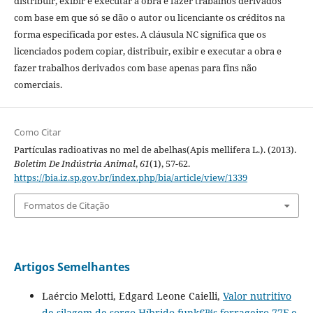
distribuir, exibir e executar a obra e fazer trabalhos derivados
com base em que só se dão o autor ou licenciante os créditos na
forma especificada por estes. A cláusula NC significa que os
licenciados podem copiar, distribuir, exibir e executar a obra e
fazer trabalhos derivados com base apenas para fins não
comerciais.
Como Citar
Partículas radioativas no mel de abelhas(Apis mellifera L.). (2013).
Boletim De Indústria Animal
,
61
(1), 57-62.
https://bia.iz.sp.gov.br/index.php/bia/article/view/1339
Formatos de Citação
Artigos Semelhantes
Laércio Melotti, Edgard Leone Caielli,
Valor nutritivo
de silagem de sorgo Híbrido funk€™s forrageiro 77F e