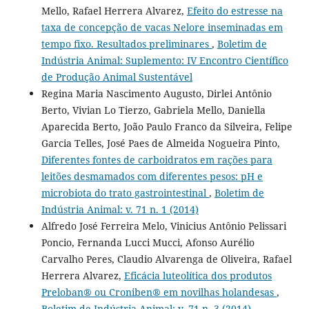
Mello, Rafael Herrera Alvarez,
Efeito do estresse na
taxa de concepção de vacas Nelore inseminadas em
tempo fixo. Resultados preliminares
,
Boletim de
Indústria Animal: Suplemento: IV Encontro Científico
de Produção Animal Sustentável
Regina Maria Nascimento Augusto, Dirlei Antônio
Berto, Vivian Lo Tierzo, Gabriela Mello, Daniella
Aparecida Berto, João Paulo Franco da Silveira, Felipe
Garcia Telles, José Paes de Almeida Nogueira Pinto,
Diferentes fontes de carboidratos em rações para
leitões desmamados com diferentes pesos: pH e
microbiota do trato gastrointestinal
,
Boletim de
Indústria Animal: v. 71 n. 1 (2014)
Alfredo José Ferreira Melo, Vinicius Antônio Pelissari
Poncio, Fernanda Lucci Mucci, Afonso Aurélio
Carvalho Peres, Claudio Alvarenga de Oliveira, Rafael
Herrera Alvarez,
Eficácia luteolítica dos produtos
Preloban® ou Croniben® em novilhas holandesas
,
Boletim de Indústria Animal: v. 71 n. 3 (2014)