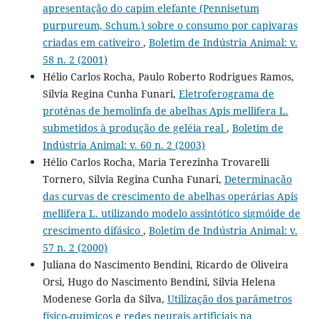
apresentação do capim elefante (Pennisetum
purpureum, Schum.) sobre o consumo por capivaras
criadas em cativeiro
,
Boletim de Indústria Animal: v.
58 n. 2 (2001)
Hélio Carlos Rocha, Paulo Roberto Rodrigues Ramos,
Silvia Regina Cunha Funari,
Eletroferograma de
proténas de hemolinfa de abelhas Apis mellifera L.
submetidos à produção de geléia real
,
Boletim de
Indústria Animal: v. 60 n. 2 (2003)
Hélio Carlos Rocha, Maria Terezinha Trovarelli
Tornero, Silvia Regina Cunha Funari,
Determinação
das curvas de crescimento de abelhas operárias Apis
mellifera L. utilizando modelo assintótico sigmóide de
crescimento difásico
,
Boletim de Indústria Animal: v.
57 n. 2 (2000)
Juliana do Nascimento Bendini, Ricardo de Oliveira
Orsi, Hugo do Nascimento Bendini, Silvia Helena
Modenese Gorla da Silva,
Utilização dos parâmetros
físico-químicos e redes neurais artificiais na