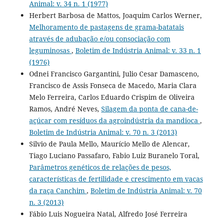
Animal: v. 34 n. 1 (1977)
Herbert Barbosa de Mattos, Joaquim Carlos Werner,
Melhoramento de pastagens de grama-batatais
através de adubação e/ou consociação com
leguminosas
,
Boletim de Indústria Animal: v. 33 n. 1
(1976)
Odnei Francisco Gargantini, Julio Cesar Damasceno,
Francisco de Assis Fonseca de Macedo, Maria Clara
Melo Ferreira, Carlos Eduardo Crispim de Oliveira
Ramos, André Neves,
Silagem da ponta de cana-de-
açúcar com resíduos da agroindústria da mandioca
,
Boletim de Indústria Animal: v. 70 n. 3 (2013)
Silvio de Paula Mello, Maurício Mello de Alencar,
Tiago Luciano Passafaro, Fabio Luiz Buranelo Toral,
Parâmetros genéticos de relações de pesos,
características de fertilidade e crescimento em vacas
da raça Canchim
,
Boletim de Indústria Animal: v. 70
n. 3 (2013)
Fábio Luis Nogueira Natal, Alfredo José Ferreira