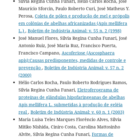
Sílvia Regina Cunha Funari, Hélio Carlos Rocha, José
Maurício Sforcin, Paulo Roberto Curi, José Matheus Y.
Perosa,
Coleta de pólen e produção de mel e própolis
em colônias de abelhas africanizadas (Apis mellifera
L.)
,
Boletim de Indústria Animal: v. 55 n. 2 (1998)
José Manuel Flores, Silvia Regina Cunha Funari, José
Antonio Ruiz, José Maria Ruz, Francisco Puerta,
Francisco Campano,
Ascoferiose (Ascosphaera
apis):Causas predisponentes, medidas de controle e
prevenção
,
Boletim de Indústria Animal: v. 57 n. 2
(2000)
Hélio Carlos Rocha, Paulo Roberto Rodrigues Ramos,
Silvia Regina Cunha Funari,
Eletroferograma de
proteínas de glândulas hipofaringeanas de abelhas
Apis mellifera L. submetidas à produção de geléia
real
,
Boletim de Indústria Animal: v. 60 n. 1 (2003)
Maria Luísa Teles Marques Florêncio Alves, Silvia
Mitiko Nishida, Ciniro Costa, Carolina Mattosinho
Alvite, Silvia Regina Cunha Funari,
Formas de