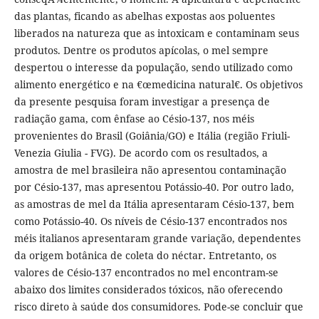
das plantas, ficando as abelhas expostas aos poluentes
liberados na natureza que as intoxicam e contaminam seus
produtos. Dentre os produtos apícolas, o mel sempre
despertou o interesse da população, sendo utilizado como
alimento energético e na €œmedicina natural€. Os objetivos
da presente pesquisa foram investigar a presença de
radiação gama, com ênfase ao Césio-137, nos méis
provenientes do Brasil (Goiânia/GO) e Itália (região Friuli-
Venezia Giulia - FVG). De acordo com os resultados, a
amostra de mel brasileira não apresentou contaminação
por Césio-137, mas apresentou Potássio-40. Por outro lado,
as amostras de mel da Itália apresentaram Césio-137, bem
como Potássio-40. Os níveis de Césio-137 encontrados nos
méis italianos apresentaram grande variação, dependentes
da origem botânica de coleta do néctar. Entretanto, os
valores de Césio-137 encontrados no mel encontram-se
abaixo dos limites considerados tóxicos, não oferecendo
risco direto à saúde dos consumidores. Pode-se concluir que