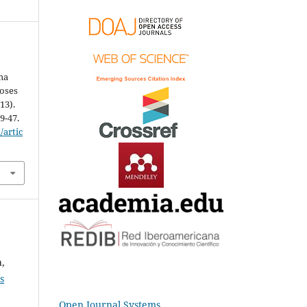
ma
oses
13).
39-47.
/artic
a,
s
Open Journal Systems