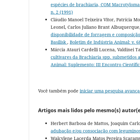
espécies de brachiaria, COM Macrotyloma 
n. 2 (1991)
Cláudio Manoel Teixeira Vitor, Patrícia M
Leonel, Carlos Juliano Brant Albuquerque,
disponibilidade de forragem e composição
Basilisk
,
Boletim de Indústria Animal: v. 68
Márcia Atauri Cardelli Lucena, Valdinei 
cultivares da Brachiaria spp. submetidos
Animal: Suplemento: III Encontro Científ
Você também pode
iniciar uma pesquisa avança
Artigos mais lidos pelo mesmo(s) autor(e
Herbert Barbosa de Mattos, Joaquim Carl
adubação e/ou consociação com legumino
Walcylene Lacerda Matos Pereira Scaramu