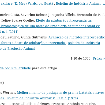
axillare (E. Mey) Verdc. cv. Guatá
,
Boletim de Indústria Animal: v.
onteiro Costa, Severino Belmar Junqueira Villela, Fernando de Paul
 Felipe Soares Coelho,
Efeito da adubação nitrogenada na
 bromatológica de um pasto de Brachiaria decumbens Stapf cv.
 n. 1 (2011)
Tadeu Paulino, Gunta Gutmanis,
Avaliação de híbridos interespecífic
 a fontes e doses de adubação nitrogenada
,
Boletim de Indústria
ico de Produção Animal
1-10 de 1376
Próxim
da por similaridade
para este artigo.
s)
os Werner,
Melhoramento de pastagens de grama-batatais através
sas
,
Boletim de Indústria Animal: v. 33 n. 1 (1976)
zza, Rosane Cláudia Rodrigues, Francisco Antônio Monteiro,