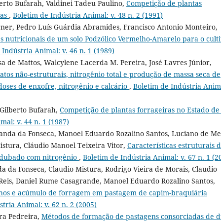
berto Bufarah, Valdinei Tadeu Paulino,
Competição de plantas
tas
,
Boletim de Indústria Animal: v. 48 n. 2 (1991)
rner, Pedro Luís Guárdia Abramides, Francisco Antonio Monteiro,
s nutricionais de um solo Podzólico Vermelho-Amarelo para o cult
 Indústria Animal: v. 46 n. 1 (1989)
a de Mattos, Walcylene Lacerda M. Pereira, José Lavres Júnior,
atos não-estruturais, nitrogênio total e produção de massa seca de
oses de enxofre, nitrogênio e calcário
,
Boletim de Indústria Anim
 Gilberto Bufarah,
Competição de plantas forrageiras no Estado de
mal: v. 44 n. 1 (1987)
randa da Fonseca, Manoel Eduardo Rozalino Santos, Luciano de Me
istura, Cláudio Manoel Teixeira Vitor,
Características estruturais 
 adubado com nitrogênio
,
Boletim de Indústria Animal: v. 67 n. 1 (2
a da Fonseca, Claudio Mistura, Rodrigo Vieira de Morais, Claudio
 Reis, Daniel Rume Casagrande, Manoel Eduardo Rozalino Santos,
ilhos e acúmulo de forragem em pastagem de capim-braquiária
tria Animal: v. 62 n. 2 (2005)
ira Pedreira,
Métodos de formação de pastagens consorciadas de 