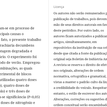
Licença
Os autores não serão remunerados 
publicação de trabalhos, pois devem
mão de seus direitos autorais em fa
ram-se em processo de
deste periódico. Por outro lado, os
ipais causas o
autores ficam autorizados a publicar
 fato, o presente trabalho
artigos, simultaneamente, em
 Brachiaria decumbens
repositórios da instituição de sua or
astagem degradada e
desde que citada a fonte da publicaç
ário. O experimento foi
original seja Boletim de Indústria A
íodo de verão. Empregou-
A revista se reserva o direito de efet
ombinações, as quais
nos originais, alterações de ordem
erimental de blocos
normativa, ortográfica e gramatical
utilizadas quatro doses
vistas a manter o padrão culto da lí
o), quatro doses de
a credibilidade do veículo. Respeitar
olo) e três doses de
entanto, o estilo de escrever dos aut
-se significância (P<0,05)
Alterações, correções ou sugestões 
 doses de nitrogênio e
ordem conceitual serão encaminhad