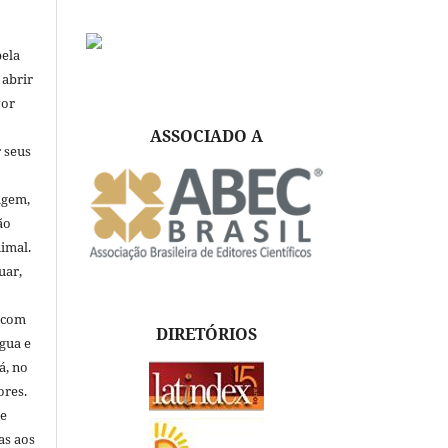
pela
 abrir
vor
ASSOCIADO A
 seus
igem,
ão
nimal.
uar,
, com
DIRETÓRIOS
ngua e
á, no
ores.
de
as aos