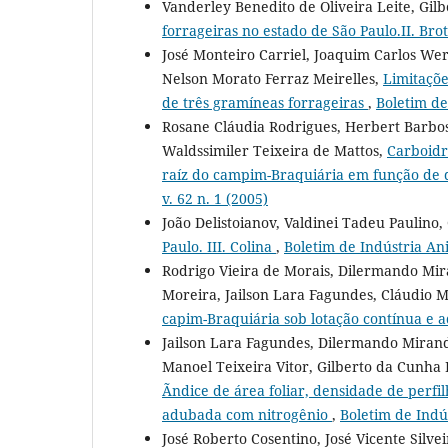
Vanderley Benedito de Oliveira Leite, Gil
forrageiras no estado de São Paulo.II. Bro
José Monteiro Carriel, Joaquim Carlos We
Nelson Morato Ferraz Meirelles,
Limitaçõe
de três gramíneas forrageiras
,
Boletim de
Rosane Cláudia Rodrigues, Herbert Barbos
Waldssimiler Teixeira de Mattos,
Carboidr
raíz do campim-Braquiária em função de d
v. 62 n. 1 (2005)
João Delistoianov, Valdinei Tadeu Paulino,
Paulo. III. Colina
,
Boletim de Indústria Ani
Rodrigo Vieira de Morais, Dilermando Mi
Moreira, Jailson Lara Fagundes, Cláudio M
capim-Braquiária sob lotação contínua e
Jailson Lara Fagundes, Dilermando Mirand
Manoel Teixeira Vitor, Gilberto da Cunha
Ãndice de área foliar, densidade de perf
adubada com nitrogênio
,
Boletim de Indús
José Roberto Cosentino, José Vicente Silve