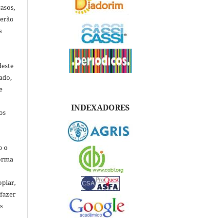
asos,
verão
s
deste
ado,
e
INDEXADORES
os
o o
forma
opiar,
 fazer
s