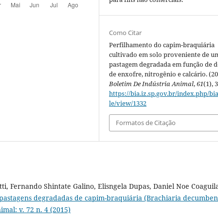
Como Citar
Perfilhamento do capim-braquiária
cultivado em solo proveniente de u
pastagem degradada em função de d
de enxofre, nitrogênio e calcário. (20
Boletim De Indústria Animal
,
61
(1), 
https://bia.iz.sp.gov.br/index.php/bia
le/view/1332
Formatos de Citação
ti, Fernando Shintate Galino, Elisngela Dupas, Daniel Noe Coaguil
pastagens degradadas de capim-braquiária (Brachiaria decumben
mal: v. 72 n. 4 (2015)