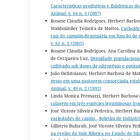
Características produtivas e fisiológicas
Animal: v. 64 n. 3 (2007)
Rosane Cláudia Rodrigues, Herbert Barbos
Waldssimiler Teixeira de Mattos,
Carboidr
raíz do campim-Braquiária em função de d
v. 62 n. 1 (2005)
Rosane Cláudia Rodrigues, Ana Carolina A
de Cerqueira Luz,
Densidade populacional
cultivado sob doses de nitrogênio e potáss
João Delistoianov, Herbert Barbosa de Mat
gesso em uma pastagem consorciada estab
Animal: v. 49 n. 2 (1992)
Linda Monica Premazzi, Herbert Barbosa 
colagem em três espécies leguminosas tro
José Vicente Silveira Pedreira, Herbert B
variedades de capins
,
Boletim de Indústri
Gilberto Bufarah, José Vicente Silveira P
na região do Vale Ribeira no Estado de São