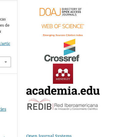
icas
es de
a
/artic
ies
Open Journal Systems