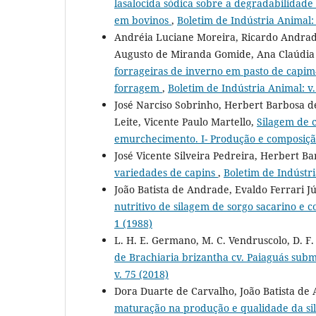
lasalocida sódica sobre a degradabilidade
em bovinos
,
Boletim de Indústria Animal: 
Andréia Luciane Moreira, Ricardo Andrade 
Augusto de Miranda Gomide, Ana Claúdia 
forrageiras de inverno em pasto de capim-
forragem
,
Boletim de Indústria Animal: v.
José Narciso Sobrinho, Herbert Barbosa de
Leite, Vicente Paulo Martello,
Silagem de 
emurchecimento. I- Produção e composiç
José Vicente Silveira Pedreira, Herbert B
variedades de capins
,
Boletim de Indústri
João Batista de Andrade, Evaldo Ferrari 
nutritivo de silagem de sorgo sacarino e c
1 (1988)
L. H. E. Germano, M. C. Vendruscolo, D. F.
de Brachiaria brizantha cv. Paiaguás subm
v. 75 (2018)
Dora Duarte de Carvalho, João Batista de 
maturação na produção e qualidade da sil