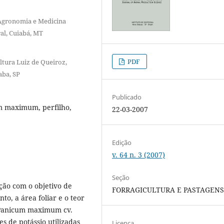
 Agronomia e Medicina
al, Cuiabá, MT
PDF
ltura Luiz de Queiroz,
aba, SP
Publicado
um maximum, perfilho,
22-03-2007
Edição
v. 64 n. 3 (2007)
Seção
ção com o objetivo de
FORRAGICULTURA E PASTAGEN
to, a área foliar e o teor
o Panicum maximum cv.
s de potássio utilizadas
Licença