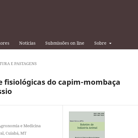
iores
Notícias
Submissões on line
Sobre
TURA E PASTAGENS
 e fisiológicas do capim-mombaça
ssio
 Agronomia e Medicina
al, Cuiabá, MT