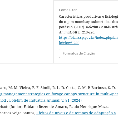
Como Citar
Características produtivas e fisiológ
do capim-mombaça submetido a dos
potássio. (2007).
Boletim De Indústri
Animal
,
64
(3), 213-220.
https://bia.iz.sp.gov.br/index.php/bia
le/view/1226
Formatos de Citação
aro, M. M. Vieira, F. F. Simili, R. L. D. Costa, C. M. P. Barbosa, S. D.
ng management strategies on forage canopy structure in multi-spec
riod
,
Boletim de Indústria Animal: v. 81 (2024)
Peixoto Júnior, Fabiano Rezende Amaro, Paulo Henrique Mazza
Marcos Veiga Santos,
Efeitos de níveis e de tempos de adaptação a