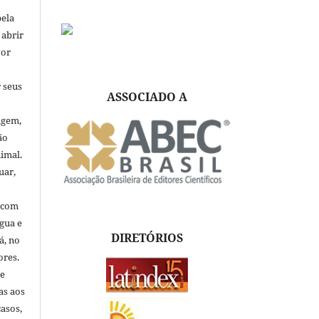
pela
 abrir
vor
 seus
ASSOCIADO A
igem,
ão
nimal.
uar,
, com
ngua e
DIRETÓRIOS
á, no
ores.
de
as aos
asos,