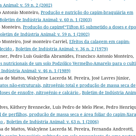
a Animal: v. 59 n. 2 (2002)
co Antonio Monteiro,
Produção e nutrição do capim-braquiária em
Boletim de Indústria Animal: v. 60 n. 1 (2003)
o Monteiro,
Produção do capim€“Tifton 85 submetido a doses e épo
oletim de Indústria Animal: v. 59 n. 1 (2002)
 Monteiro, José monteiro Carriel,
Efeitos da calagem em capim-
lecido
,
Boletim de Indústria Animal: v. 36 n. 2 (1979)
rner, Pedro Luís Guárdia Abramides, Francisco Antonio Monteiro,
s nutricionais de um solo Podzólico Vermelho-Amarelo para o cult
 Indústria Animal: v. 46 n. 1 (1989)
a de Mattos, Walcylene Lacerda M. Pereira, José Lavres Júnior,
atos não-estruturais, nitrogênio total e produção de massa seca de
oses de enxofre, nitrogênio e calcário
,
Boletim de Indústria Anim
lves, Käthery Brennecke, Luis Pedro de Melo Plese, Pedro Henriq
 de perfilhos, produção de massa seca e área foliar do capim-Xar
io
,
Boletim de Indústria Animal: v. 63 n. 1 (2006)
a de Mattos, Walcylene Lacerda M. Pereira, Fernanda Andreotti,