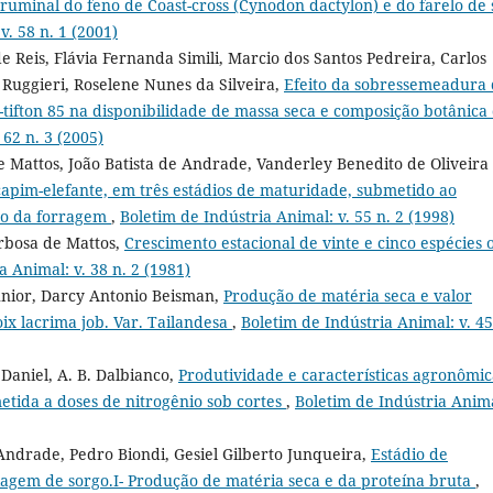
 ruminal do feno de Coast-cross (Cynodon dactylon) e do farelo de 
v. 58 n. 1 (2001)
Reis, Flávia Fernanda Simili, Marcio dos Santos Pedreira, Carlos
Ruggieri, Roselene Nunes da Silveira,
Efeito da sobressemeadura
tifton 85 na disponibilidade de massa seca e composição botânica
 62 n. 3 (2005)
 Mattos, João Batista de Andrade, Vanderley Benedito de Oliveira
capim-elefante, em três estádios de maturidade, submetido ao
ão da forragem
,
Boletim de Indústria Animal: v. 55 n. 2 (1998)
arbosa de Mattos,
Crescimento estacional de vinte e cinco espécies 
a Animal: v. 38 n. 2 (1981)
Júnior, Darcy Antonio Beisman,
Produção de matéria seca e valor
oix lacrima job. Var. Tailandesa
,
Boletim de Indústria Animal: v. 45
 Daniel, A. B. Dalbianco,
Produtividade e características agronômic
etida a doses de nitrogênio sob cortes
,
Boletim de Indústria Anim
Andrade, Pedro Biondi, Gesiel Gilberto Junqueira,
Estádio de
agem de sorgo.I- Produção de matéria seca e da proteína bruta
,