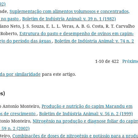
92)
rade,
Suplementação com alimentos volumosos e concentrados,
s no pasto
,
Boletim de Indústria Animal: v. 39 n. 1 (1982)
iano Neto, J. S. Souza, E. L. L. Veras, A. B. G. Costa, R. T. Carvalho
. Roberto,
Estrutura do pasto e desempenho de ovinos em capim-
ejo do período das águas
,
Boletim de Indústria Animal: v. 74 n. 2
1-10 de 422
Próxim
da por similaridade
para este artigo.
s)
co Antonio Monteiro,
Produção e nutrição do capim Marandu em
os de crescimento
,
Boletim de Indústria Animal: v. 56 n. 2 (1999)
tonio Monteiro,
Nitrogênio na produção e diagnose foliar do capim
 59 n. 2 (2002)
teiro,
Combinações de doses de nitrogênio e potássio para a prod