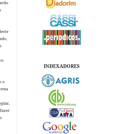
verão
s
deste
ado,
e
os
INDEXADORES
o o
forma
opiar,
 fazer
s