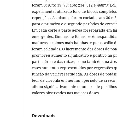
foram 0; 9,75; 39; 78; 156; 234; 312 e 468mg L-1
experimental utilizado foi o de blocos completo
repetições. As plantas foram cortadas aos 30 e 5
para o primeiro e o segundo períodos de cresci
Em cada corte a parte aérea foi separada em lâ
emergentes, lâminas de folhas recémexpandidas
maduras e colmos mais bainhas, e por ocasião do
foram coletadas. O incremento das doses de potá
promoveu aumento significativo e positivo na p
parte aérea e das raízes, como tamb ém, na área
esses aumentos representados por regressões qu
função da variável estudada. As doses de potáss
teor de clorofila em nenhum período de cresci
afetou significativamente o número de perfilhos
valores observados nas maiores doses.
Downloads