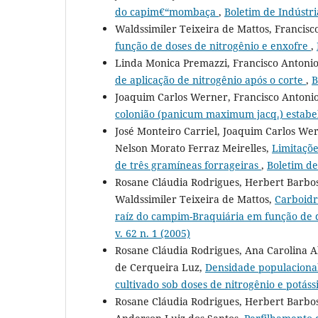
do capim€“mombaça
,
Boletim de Indústri
Waldssimiler Teixeira de Mattos, Francis
função de doses de nitrogênio e enxofre
,
Linda Monica Premazzi, Francisco Antoni
de aplicação de nitrogênio após o corte
,
B
Joaquim Carlos Werner, Francisco Antonio
colonião (panicum maximum jacq.) estabe
José Monteiro Carriel, Joaquim Carlos We
Nelson Morato Ferraz Meirelles,
Limitaçõe
de três gramíneas forrageiras
,
Boletim de
Rosane Cláudia Rodrigues, Herbert Barbos
Waldssimiler Teixeira de Mattos,
Carboidr
raíz do campim-Braquiária em função de d
v. 62 n. 1 (2005)
Rosane Cláudia Rodrigues, Ana Carolina A
de Cerqueira Luz,
Densidade populacional
cultivado sob doses de nitrogênio e potáss
Rosane Cláudia Rodrigues, Herbert Barbos