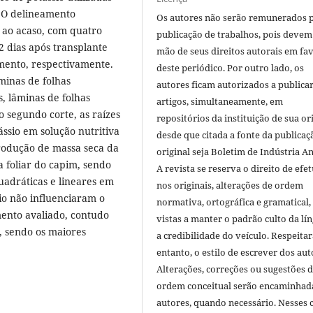
. O delineamento
Os autores não serão remunerados 
s ao acaso, com quatro
publicação de trabalhos, pois devem
2 dias após transplante
mão de seus direitos autorais em fa
mento, respectivamente.
deste periódico. Por outro lado, os
minas de folhas
autores ficam autorizados a publicar
, lâminas de folhas
artigos, simultaneamente, em
 segundo corte, as raízes
repositórios da instituição de sua or
ssio em solução nutritiva
desde que citada a fonte da publicaç
rodução de massa seca da
original seja Boletim de Indústria A
 foliar do capim, sendo
A revista se reserva o direito de efet
adráticas e lineares em
nos originais, alterações de ordem
io não influenciaram o
normativa, ortográfica e gramatical
mento avaliado, contudo
vistas a manter o padrão culto da lí
, sendo os maiores
a credibilidade do veículo. Respeitar
entanto, o estilo de escrever dos aut
Alterações, correções ou sugestões 
ordem conceitual serão encaminhad
autores, quando necessário. Nesses c