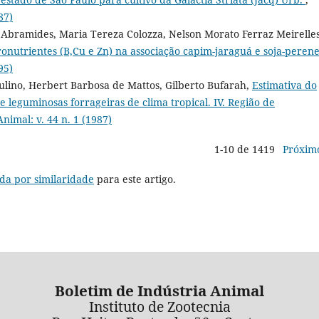
87)
a Abramides, Maria Tereza Colozza, Nelson Morato Ferraz Meirelles
cronutrientes (B,Cu e Zn) na associação capim-jaraguá e soja-peren
95)
ulino, Herbert Barbosa de Mattos, Gilberto Bufarah,
Estimativa do
 leguminosas forrageiras de clima tropical. IV. Região de
nimal: v. 44 n. 1 (1987)
1-10 de 1419
Próxim
da por similaridade
para este artigo.
Boletim de Indústria Animal
Instituto de Zootecnia