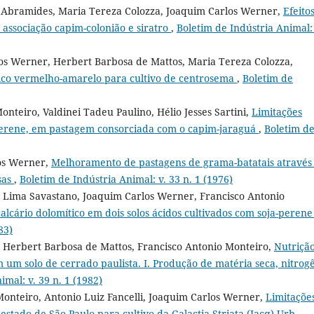
a Abramides, Maria Tereza Colozza, Joaquim Carlos Werner,
Efeito
a associação capim-colonião e siratro
,
Boletim de Indústria Animal: 
os Werner, Herbert Barbosa de Mattos, Maria Tereza Colozza,
ico vermelho-amarelo para cultivo de centrosema
,
Boletim de
onteiro, Valdinei Tadeu Paulino, Hélio Jesses Sartini,
Limitações
-perene, em pastagem consorciada com o capim-jaraguá
,
Boletim d
os Werner,
Melhoramento de pastagens de grama-batatais através
sas
,
Boletim de Indústria Animal: v. 33 n. 1 (1976)
 Lima Savastano, Joaquim Carlos Werner, Francisco Antonio
calcário dolomítico em dois solos ácidos cultivados com soja-peren
83)
 Herbert Barbosa de Mattos, Francisco Antonio Monteiro,
Nutriçã
m um solo de cerrado paulista. I. Produção de matéria seca, nitrog
imal: v. 39 n. 1 (1982)
Monteiro, Antonio Luiz Fancelli, Joaquim Carlos Werner,
Limitaçõe
 estado de São Paulo para cultivo da Galactia Striata (Jacq) Urb.
,