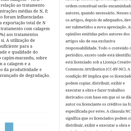
relação ao tratamento
ordem conceitual serão encaminhad
ntrações médias de N, P,
autores, quando necessário. Nesses c
o foram influenciadas
os artigos, depois de adequados, de
a exportação total de N
ser submetidos a nova apreciação. A
o o tratamento com calagem
opiniões emitidas pelos autores dos
%) aos tratamentos
i. A utilização de
artigos são de sua exclusiva
suficiente para a
responsabilidade. Todo o conteúdo 
ade e qualidade do
periódico, exceto onde está identific
o capim-marandu, sobre
está licenciado sob a Licença Creativ
m a calagem e a
Commons Attribution (CC-BY-NC). A
o da produtividade e
 avançado de degradação.
condição BY implica que os licenciad
podem copiar, distribuir, exibir e
executar a obra e fazer trabalhos
derivados com base em que só se dã
autor ou licenciante os créditos na 
especificada por estes. A cláusula NC
significa que os licenciados podem c
distribuir, exibir e executar a obra e