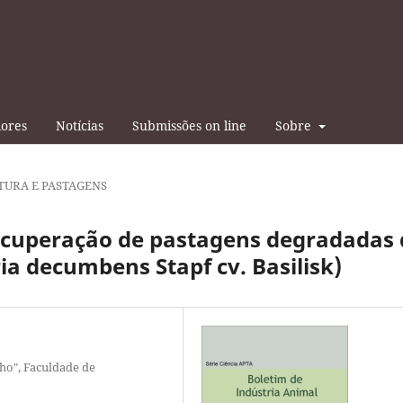
iores
Notícias
Submissões on line
Sobre
TURA E PASTAGENS
ecuperação de pastagens degradadas 
ia decumbens Stapf cv. Basilisk)
lho", Faculdade de