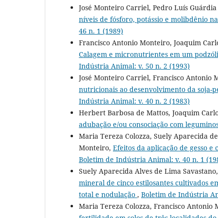
José Monteiro Carriel, Pedro Luís Guárdi
níveis de fósforo, potássio e molibdênio n
46 n. 1 (1989)
Francisco Antonio Monteiro, Joaquim Carl
Calagem e micronutrientes em um podzól
Indústria Animal: v. 50 n. 2 (1993)
José Monteiro Carriel, Francisco Antonio M
nutricionais ao desenvolvimento da soja
Indústria Animal: v. 40 n. 2 (1983)
Herbert Barbosa de Mattos, Joaquim Carl
adubação e/ou consociação com legumino
Maria Tereza Colozza, Suely Aparecida de
Monteiro,
Efeitos da aplicação de gesso e 
Boletim de Indústria Animal: v. 40 n. 1 (19
Suely Aparecida Alves de Lima Savastano,
mineral de cinco estilosantes cultivados e
total e nodulação
,
Boletim de Indústria An
Maria Tereza Colozza, Francisco Antonio 
fertilidade em solos de três localidades do