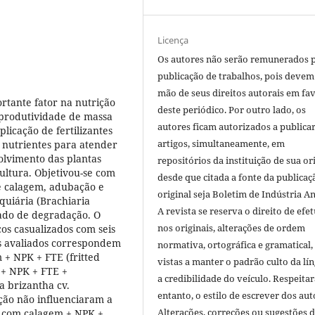
Licença
Os autores não serão remunerados 
publicação de trabalhos, pois devem
mão de seus direitos autorais em fa
rtante fator na nutrição
deste periódico. Por outro lado, os
 produtividade de massa
autores ficam autorizados a publicar
licação de fertilizantes
artigos, simultaneamente, em
 nutrientes para atender
olvimento das plantas
repositórios da instituição de sua or
cultura. Objetivou-se com
desde que citada a fonte da publicaç
de calagem, adubação e
original seja Boletim de Indústria A
uiária (Brachiaria
A revista se reserva o direito de efet
çado de degradação. O
nos originais, alterações de ordem
os casualizados com seis
os avaliados correspondem
normativa, ortográfica e gramatical
 + NPK + FTE (fritted
vistas a manter o padrão culto da lí
 + NPK + FTE +
a credibilidade do veículo. Respeitar
 brizantha cv.
entanto, o estilo de escrever dos aut
ão não influenciaram a
Alterações, correções ou sugestões 
 com calagem + NPK +