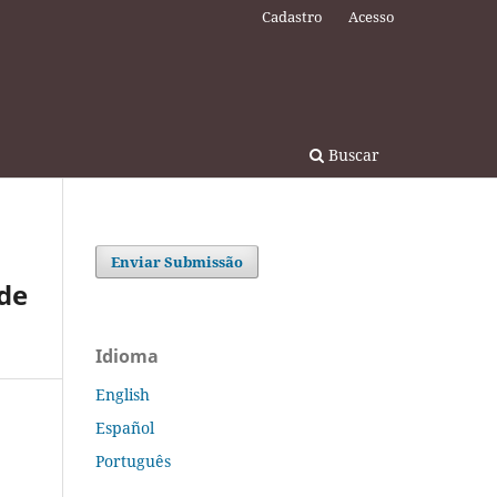
Cadastro
Acesso
Buscar
Enviar Submissão
de
Idioma
English
Español
Português