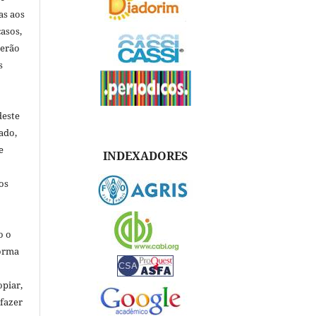
as aos
asos,
verão
s
deste
ado,
e
INDEXADORES
os
o o
forma
opiar,
 fazer