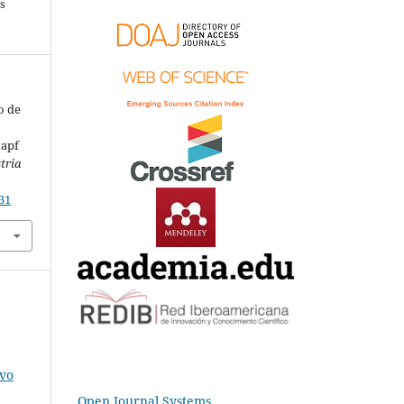
s
o de
tapf
tria
31
ivo
Open Journal Systems