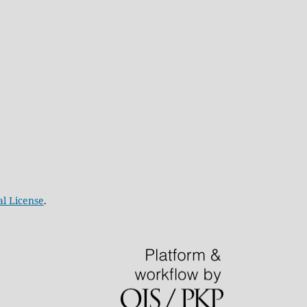
al License
.