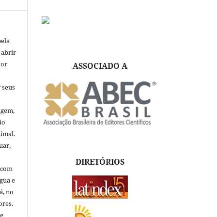
pela
 abrir
vor
ASSOCIADO A
 seus
igem,
ão
nimal.
uar,
DIRETÓRIOS
, com
ngua e
á, no
ores.
de