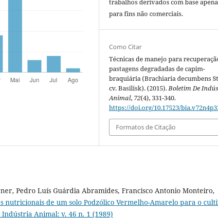
trabalhos derivados com base apena
para fins não comerciais.
Como Citar
Técnicas de manejo para recuperaçã
pastagens degradadas de capim-
braquiária (Brachiaria decumbens S
cv. Basilisk). (2015).
Boletim De Indús
Animal
,
72
(4), 331-340.
https://doi.org/10.17523/bia.v72n4p3
Formatos de Citação
rner, Pedro Luís Guárdia Abramides, Francisco Antonio Monteiro,
s nutricionais de um solo Podzólico Vermelho-Amarelo para o cult
 Indústria Animal: v. 46 n. 1 (1989)