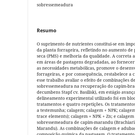
sobressemeadura
Resumo
O suprimento de nutrientes constitui-se em impo
da planta forrageira, refletindo no aumento de
seca (PMS) e melhoria da qualidade. A correta ap
em áreas de pastagens degradadas, ao fornecer
as necessidades metabólicas, promove o desenv
forrageiras, e por consequência, restabelece a 
esse trabalho avaliar o efeito de combinações 
sobressemeadura na recuperação do capim-braq
decumbens Stapf cv. Basilisk), em estágio avan
delineamento experimental utilizado foi em bloc
tratamentos e quatro repetições. Os tratament
a testemunha; calagem; calagem + NPK; calagem
trace elements); calagem + NPK + Zn; e calagem
sobressemeadura de capim-marandu (Brachiaria
Marandu). As combinações de calagem e adubaç
composição química da pastagem. O tratamento