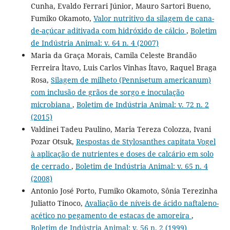
Cunha, Evaldo Ferrari Júnior, Mauro Sartori Bueno,
Fumiko Okamoto,
Valor nutritivo da silagem de cana-
de-açúcar aditivada com hidróxido de cálcio
,
Boletim
de Indústria Animal: v. 64 n. 4 (2007)
Maria da Graça Morais, Camila Celeste Brandão
Ferreira Ìtavo, Luis Carlos Vinhas Ítavo, Raquel Braga
Rosa,
Silagem de milheto (Pennisetum americanum)
com inclusão de grãos de sorgo e inoculação
microbiana
,
Boletim de Indústria Animal: v. 72 n. 2
(2015)
Valdinei Tadeu Paulino, Maria Tereza Colozza, Ivani
Pozar Otsuk,
Respostas de Stylosanthes capitata Vogel
à aplicação de nutrientes e doses de calcário em solo
de cerrado
,
Boletim de Indústria Animal: v. 65 n. 4
(2008)
Antonio José Porto, Fumiko Okamoto, Sônia Terezinha
Juliatto Tinoco,
Avaliação de níveis de ácido naftaleno-
acético no pegamento de estacas de amoreira
,
Boletim de Indústria Animal: v. 56 n. 2 (1999)