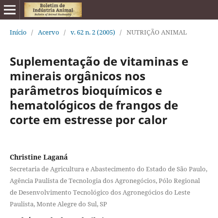
Início
/
Acervo
/
v. 62 n. 2 (2005)
/
NUTRIÇÃO ANIMAL
Suplementação de vitaminas e
minerais orgânicos nos
parâmetros bioquímicos e
hematológicos de frangos de
corte em estresse por calor
Christine Laganá
Secretaria de Agricultura e Abastecimento do Estado de São Paulo,
Agência Paulista de Tecnologia dos Agronegócios, Pólo Regional
de Desenvolvimento Tecnológico dos Agronegócios do Leste
Paulista, Monte Alegre do Sul, SP