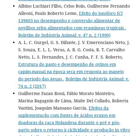
Albino Luchiari Filho, Celso Boin, Guilherme Fernando
Alleoni, Paulo Roberto Leme,
Efeito do ionóforo ICI
139603 no desempenho e conversão alimentar de
novilhos zebu alimentados com gramíneas tropicais
,
Boletim de Indústria Animal: v. 47 n. 2 (1990)
A. L. C. Gurgel, G. S. Difante, J. V. Emerenciano Neto, J.
S. Souza, E. L. L. Veras, A. B. G. Costa, R. T. Carvalho
Netto, L. S. Fernandes, J. C. Cunha, F. F. S. Roberto,
Estrutura do pasto e desempenho de ovinos em
capim-massai na época seca em resposta ao manejo
do período das águas
,
Boletim de Indústria Animal: v.
74 n. 2 (2017)
Guilherme Fazan Rossi, Fábio Morato Monteiro,
Marina Ragagnin de Lima, Maite Del Collado, Roberta
Vantini, Joaquim Mansano Garcia,
Efeitos da
suplementação com fontes de ácidos graxos em
doadoras da raça Holandesa durante o pré e pós-
parto sobre o retorno à ciclicidade e produção in vitro