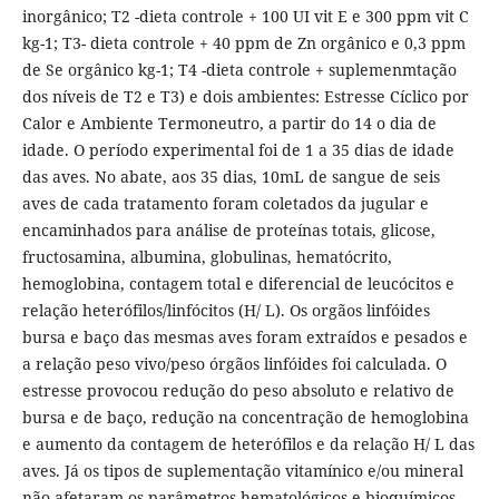
inorgânico; T2 -dieta controle + 100 UI vit E e 300 ppm vit C
kg-1; T3- dieta controle + 40 ppm de Zn orgânico e 0,3 ppm
de Se orgânico kg-1; T4 -dieta controle + suplemenmtação
dos níveis de T2 e T3) e dois ambientes: Estresse Cíclico por
Calor e Ambiente Termoneutro, a partir do 14 o dia de
idade. O período experimental foi de 1 a 35 dias de idade
das aves. No abate, aos 35 dias, 10mL de sangue de seis
aves de cada tratamento foram coletados da jugular e
encaminhados para análise de proteínas totais, glicose,
fructosamina, albumina, globulinas, hematócrito,
hemoglobina, contagem total e diferencial de leucócitos e
relação heterófilos/linfócitos (H/ L). Os orgãos linfóides
bursa e baço das mesmas aves foram extraídos e pesados e
a relação peso vivo/peso órgãos linfóides foi calculada. O
estresse provocou redução do peso absoluto e relativo de
bursa e de baço, redução na concentração de hemoglobina
e aumento da contagem de heterófilos e da relação H/ L das
aves. Já os tipos de suplementação vitamínico e/ou mineral
não afetaram os parâmetros hematológicos e bioquímicos