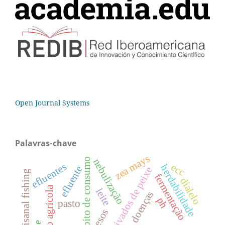
Open Journal Systems
Palavras-chave
zea mays
hábito de consumo
nebulização
efluentes
ecc
herdabilidade
efluente
derivados de peixe
artisanal fishing
fermentação
dialelo
resíduo agrícola
leite
doenças
ph
pasto
pesos