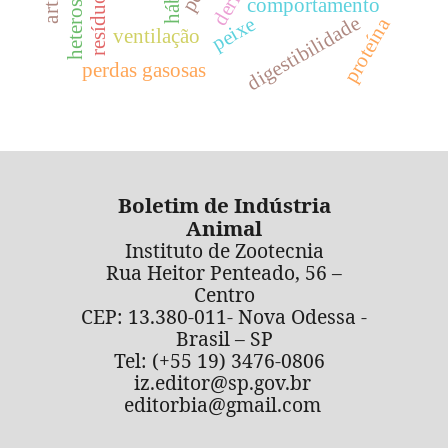
heterose
comportamento
digestibilidade
peixe
proteína
ventilação
perdas gasosas
Boletim de Indústria
Animal
Instituto de Zootecnia
Rua Heitor Penteado, 56 –
Centro
CEP: 13.380-011- Nova Odessa -
Brasil – SP
Tel: (+55 19) 3476-0806
iz.editor@sp.gov.br
editorbia@gmail.com