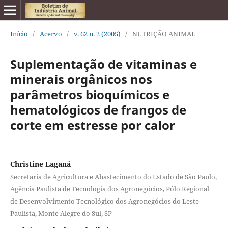
Início
/
Acervo
/
v. 62 n. 2 (2005)
/
NUTRIÇÃO ANIMAL
Suplementação de vitaminas e
minerais orgânicos nos
parâmetros bioquímicos e
hematológicos de frangos de
corte em estresse por calor
Christine Laganá
Secretaria de Agricultura e Abastecimento do Estado de São Paulo,
Agência Paulista de Tecnologia dos Agronegócios, Pólo Regional
de Desenvolvimento Tecnológico dos Agronegócios do Leste
Paulista, Monte Alegre do Sul, SP