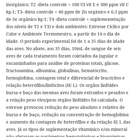
inorgânico; T2 -dieta controle + 100 UI vit E e 300 ppm vit C
kg-1; T3- dieta controle + 40 ppm de Zn orgânico e 0,3 ppm
de Se orgânico kg-1; T4 -dieta controle + suplemenmtação
dos níveis de T2 e T3) e dois ambientes: Estresse Cíclico por
Calor e Ambiente Termoneutro, a partir do 14 o dia de
idade. O período experimental foi de 1 a 35 dias de idade
das aves. No abate, aos 35 dias, 10mL de sangue de seis
aves de cada tratamento foram coletados da jugular e
encaminhados para análise de proteínas totais, glicose,
fructosamina, albumina, globulinas, hematócrito,
hemoglobina, contagem total e diferencial de leucócitos e
relação heterófilos/linfócitos (H/ L). Os orgãos linfóides
bursa e baço das mesmas aves foram extraídos e pesados e
a relação peso vivo/peso órgãos linfóides foi calculada. O
estresse provocou redução do peso absoluto e relativo de
bursa e de baço, redução na concentração de hemoglobina
e aumento da contagem de heterófilos e da relação H/ L das
aves. Já os tipos de suplementação vitamínico e/ou mineral
não afetaram os parâmetros hematológicos e bioquímicos