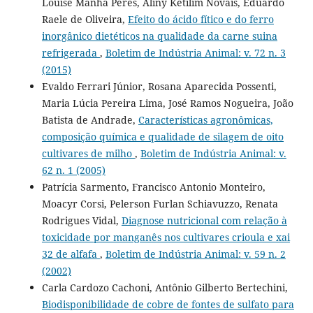
Louise Manha Peres, Aliny Ketilim Novais, Eduardo
Raele de Oliveira,
Efeito do ácido fítico e do ferro
inorgânico dietéticos na qualidade da carne suina
refrigerada
,
Boletim de Indústria Animal: v. 72 n. 3
(2015)
Evaldo Ferrari Júnior, Rosana Aparecida Possenti,
Maria Lúcia Pereira Lima, José Ramos Nogueira, João
Batista de Andrade,
Características agronômicas,
composição química e qualidade de silagem de oito
cultivares de milho
,
Boletim de Indústria Animal: v.
62 n. 1 (2005)
Patrícia Sarmento, Francisco Antonio Monteiro,
Moacyr Corsi, Pelerson Furlan Schiavuzzo, Renata
Rodrigues Vidal,
Diagnose nutricional com relação à
toxicidade por manganês nos cultivares crioula e xai
32 de alfafa
,
Boletim de Indústria Animal: v. 59 n. 2
(2002)
Carla Cardozo Cachoni, Antônio Gilberto Bertechini,
Biodisponibilidade de cobre de fontes de sulfato para