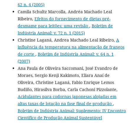
62 n. 4 (2005)
Camila Schultz Marcolla, Andréa Machado Leal
Ribeiro,
Efeitos do fornecimento de dietas pré-
desmame para leitões: uma revisão
,
Boletim de
Indústria Animal: v. 72 n. 1 (2015)
Christine Laganá, Andrea Machado Leal Ribeiro,
A
influência da temperatura na alimentação de frangos
de corte
,
Boletim de Indústria Animal: v. 64 n. 1
(2007)
Ana Paula de Oliveira Saccomani, José Evandro de
Moraes, Sergio Kenji Kakimoto, Eliara Anaí de
Oliveira, Christine Laganá, Fabio Enrique Lemos
Budiño, Hirasilva Borba, Carla Cachoni Pizzolante,
Acidulantes para codornas japonesas alojadas em
altas taxas de lotação na fase final de produção
,
Boletim de Indústria Animal: Suplemento: IV Encontro
Científico de Produção Animal Sustentável