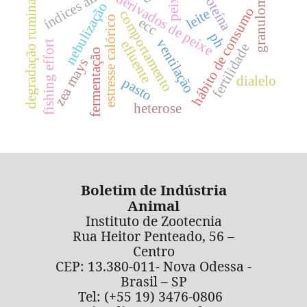
granulometria
proteína
peixe
derivados de peixe
degradação ruminal
nebulização
hábito de consumo
leite
comportamento
estresse calórico
ecc
ph
ventilação
efluente
fishing effort
fertilidade
fermentação
zea mays
dialelo
pasto
heterose
Boletim de Indústria
Animal
Instituto de Zootecnia
Rua Heitor Penteado, 56 –
Centro
CEP: 13.380-011- Nova Odessa -
Brasil – SP
Tel: (+55 19) 3476-0806