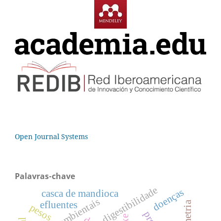
Open Journal Systems
Palavras-chave
digestibilidade
doenças
casca de mandioca
índices ambientais
efluentes
pesos