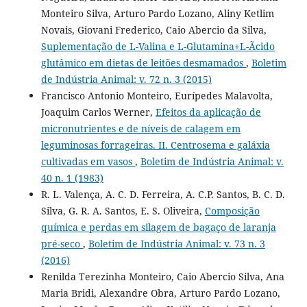
Monteiro Silva, Arturo Pardo Lozano, Aliny Ketlim
Novais, Giovani Frederico, Caio Abercio da Silva,
Suplementação de L-Valina e L-Glutamina+L-Ãcido
glutâmico em dietas de leitões desmamados
,
Boletim
de Indústria Animal: v. 72 n. 3 (2015)
Francisco Antonio Monteiro, Eurípedes Malavolta,
Joaquim Carlos Werner,
Efeitos da aplicação de
micronutrientes e de níveis de calagem em
leguminosas forrageiras. II. Centrosema e galáxia
cultivadas em vasos
,
Boletim de Indústria Animal: v.
40 n. 1 (1983)
R. L. Valença, A. C. D. Ferreira, A. C.P. Santos, B. C. D.
Silva, G. R. A. Santos, E. S. Oliveira,
Composição
química e perdas em silagem de bagaço de laranja
pré-seco
,
Boletim de Indústria Animal: v. 73 n. 3
(2016)
Renilda Terezinha Monteiro, Caio Abercio Silva, Ana
Maria Bridi, Alexandre Obra, Arturo Pardo Lozano,