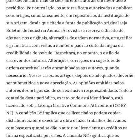
pois devem abrir mão de seus direitos autorais em favor deste
periódico. Por outro lado, os autores ficam autorizados a publicar
seus artigos, simultaneamente, em repositórios da instituição de
sua origem, desde que citada a fonte da publicação original seja
Boletim de Indústria Animal. A revista se reserva o direito de
efetuar, nos originais, alterações de ordem normativa, ortográfica
e gramatical, com vistas a manter o padrão culto da língua e a
credibilidade do veículo. Respeitará, no entanto, o estilo de
escrever dos autores. Alterações, correções ou sugestões de
ordem conceitual serão encaminhadas aos autores, quando
necessário. Nesses casos, os artigos, depois de adequados, deverão
ser submetidos a nova apreciação. As opiniões emitidas pelos
autores dos artigos são de sua exclusiva responsabilidade. Todo o
conteúdo deste periódico, exceto onde está identificado, está
licenciado sob a Licença Creative Commons Attribution (CC-BY-
NC). A condição BY implica que os licenciados podem copiar,
distribuir, exibir e executar a obra e fazer trabalhos derivados
com base em que só se dão o autor ou licenciante os créditos na
forma especificada por estes. A cláusula NC significa que os