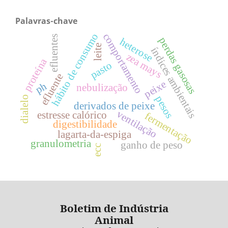
Palavras-chave
hábito de consumo
comportamento
efluentes
perdas gasosas
heterose
leite
índices ambientais
zea mays
proteína
pasto
efluente
peixe
ph
nebulização
pesos
dialelo
derivados de peixe
ventilação
estresse calórico
fermentação
digestibilidade
lagarta-da-espiga
granulometria
ganho de peso
ecc
Boletim de Indústria
Animal