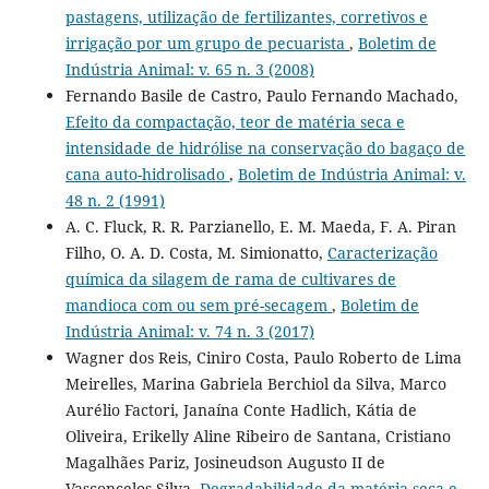
pastagens, utilização de fertilizantes, corretivos e
irrigação por um grupo de pecuarista
,
Boletim de
Indústria Animal: v. 65 n. 3 (2008)
Fernando Basile de Castro, Paulo Fernando Machado,
Efeito da compactação, teor de matéria seca e
intensidade de hidrólise na conservação do bagaço de
cana auto-hidrolisado
,
Boletim de Indústria Animal: v.
48 n. 2 (1991)
A. C. Fluck, R. R. Parzianello, E. M. Maeda, F. A. Piran
Filho, O. A. D. Costa, M. Simionatto,
Caracterização
química da silagem de rama de cultivares de
mandioca com ou sem pré-secagem
,
Boletim de
Indústria Animal: v. 74 n. 3 (2017)
Wagner dos Reis, Ciniro Costa, Paulo Roberto de Lima
Meirelles, Marina Gabriela Berchiol da Silva, Marco
Aurélio Factori, Janaína Conte Hadlich, Kátia de
Oliveira, Erikelly Aline Ribeiro de Santana, Cristiano
Magalhães Pariz, Josineudson Augusto II de
Vasconcelos Silva,
Degradabilidade da matéria seca e