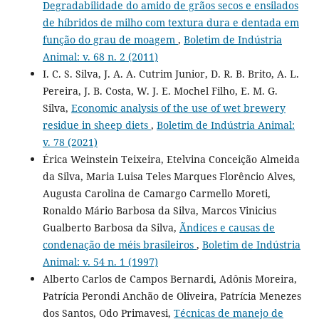
Degradabilidade do amido de grãos secos e ensilados
de híbridos de milho com textura dura e dentada em
função do grau de moagem
,
Boletim de Indústria
Animal: v. 68 n. 2 (2011)
I. C. S. Silva, J. A. A. Cutrim Junior, D. R. B. Brito, A. L.
Pereira, J. B. Costa, W. J. E. Mochel Filho, E. M. G.
Silva,
Economic analysis of the use of wet brewery
residue in sheep diets
,
Boletim de Indústria Animal:
v. 78 (2021)
Érica Weinstein Teixeira, Etelvina Conceição Almeida
da Silva, Maria Luisa Teles Marques Florêncio Alves,
Augusta Carolina de Camargo Carmello Moreti,
Ronaldo Mário Barbosa da Silva, Marcos Vinicius
Gualberto Barbosa da Silva,
Ãndices e causas de
condenação de méis brasileiros
,
Boletim de Indústria
Animal: v. 54 n. 1 (1997)
Alberto Carlos de Campos Bernardi, Adônis Moreira,
Patrícia Perondi Anchão de Oliveira, Patrícia Menezes
dos Santos, Odo Primavesi,
Técnicas de manejo de