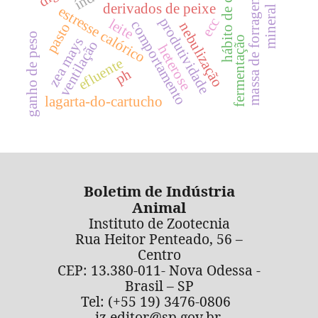
hábito de consumo
mineral orgnico
massa de forragem
derivados de peixe
estresse calórico
produtividade
ecc
leite
comportamento
nebulização
pasto
ganho de peso
fermentação
zea mays
ventilação
heterose
efluente
ph
lagarta-do-cartucho
Boletim de Indústria
Animal
Instituto de Zootecnia
Rua Heitor Penteado, 56 –
Centro
CEP: 13.380-011- Nova Odessa -
Brasil – SP
Tel: (+55 19) 3476-0806
iz.editor@sp.gov.br