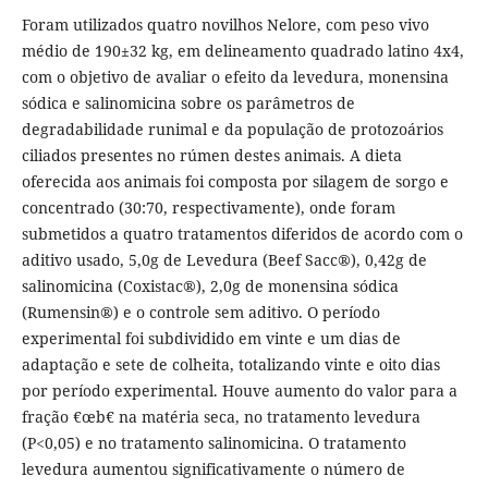
Foram utilizados quatro novilhos Nelore, com peso vivo
médio de 190±32 kg, em delineamento quadrado latino 4x4,
com o objetivo de avaliar o efeito da levedura, monensina
sódica e salinomicina sobre os parâmetros de
degradabilidade runimal e da população de protozoários
ciliados presentes no rúmen destes animais. A dieta
oferecida aos animais foi composta por silagem de sorgo e
concentrado (30:70, respectivamente), onde foram
submetidos a quatro tratamentos diferidos de acordo com o
aditivo usado, 5,0g de Levedura (Beef Sacc®), 0,42g de
salinomicina (Coxistac®), 2,0g de monensina sódica
(Rumensin®) e o controle sem aditivo. O período
experimental foi subdividido em vinte e um dias de
adaptação e sete de colheita, totalizando vinte e oito dias
por período experimental. Houve aumento do valor para a
fração €œb€ na matéria seca, no tratamento levedura
(P<0,05) e no tratamento salinomicina. O tratamento
levedura aumentou significativamente o número de