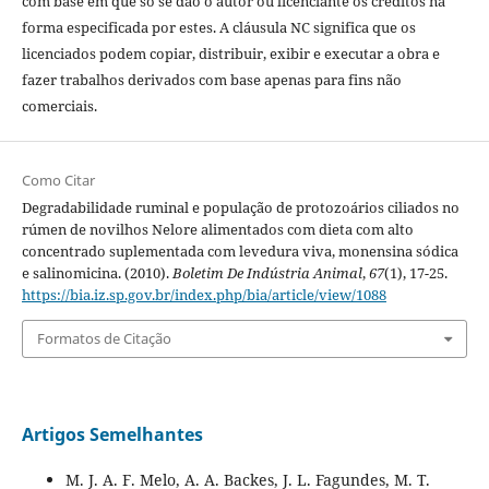
com base em que só se dão o autor ou licenciante os créditos na
forma especificada por estes. A cláusula NC significa que os
licenciados podem copiar, distribuir, exibir e executar a obra e
fazer trabalhos derivados com base apenas para fins não
comerciais.
Como Citar
Degradabilidade ruminal e população de protozoários ciliados no
rúmen de novilhos Nelore alimentados com dieta com alto
concentrado suplementada com levedura viva, monensina sódica
e salinomicina. (2010).
Boletim De Indústria Animal
,
67
(1), 17-25.
https://bia.iz.sp.gov.br/index.php/bia/article/view/1088
Formatos de Citação
Artigos Semelhantes
M. J. A. F. Melo, A. A. Backes, J. L. Fagundes, M. T.