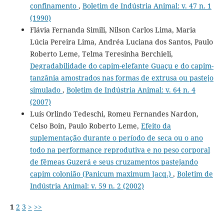
confinamento
,
Boletim de Indústria Animal: v. 47 n. 1
(1990)
Flávia Fernanda Simili, Nilson Carlos Lima, Maria
Lúcia Pereira Lima, Andréa Luciana dos Santos, Paulo
Roberto Leme, Telma Teresinha Berchieli,
Degradabilidade do capim-elefante Guaçu e do capim-
tanzânia amostrados nas formas de extrusa ou pastejo
simulado
,
Boletim de Indústria Animal: v. 64 n. 4
(2007)
Luís Orlindo Tedeschi, Romeu Fernandes Nardon,
Celso Boin, Paulo Roberto Leme,
Efeito da
suplementação durante o período de seca ou o ano
todo na performance reprodutiva e no peso corporal
de fêmeas Guzerá e seus cruzamentos pastejando
capim colonião (Panicum maximum Jacq.)
,
Boletim de
Indústria Animal: v. 59 n. 2 (2002)
1
2
3
>
>>