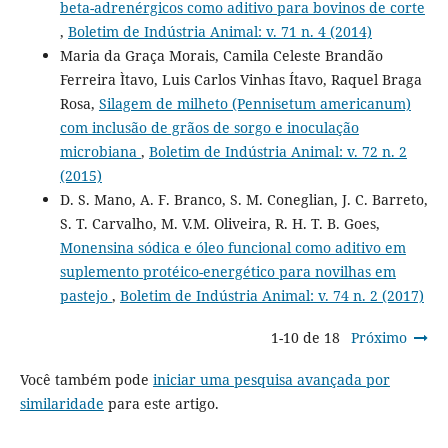
beta-adrenérgicos como aditivo para bovinos de corte
,
Boletim de Indústria Animal: v. 71 n. 4 (2014)
Maria da Graça Morais, Camila Celeste Brandão
Ferreira Ìtavo, Luis Carlos Vinhas Ítavo, Raquel Braga
Rosa,
Silagem de milheto (Pennisetum americanum)
com inclusão de grãos de sorgo e inoculação
microbiana
,
Boletim de Indústria Animal: v. 72 n. 2
(2015)
D. S. Mano, A. F. Branco, S. M. Coneglian, J. C. Barreto,
S. T. Carvalho, M. V.M. Oliveira, R. H. T. B. Goes,
Monensina sódica e óleo funcional como aditivo em
suplemento protéico-energético para novilhas em
pastejo
,
Boletim de Indústria Animal: v. 74 n. 2 (2017)
1-10 de 18
Próximo
Você também pode
iniciar uma pesquisa avançada por
similaridade
para este artigo.