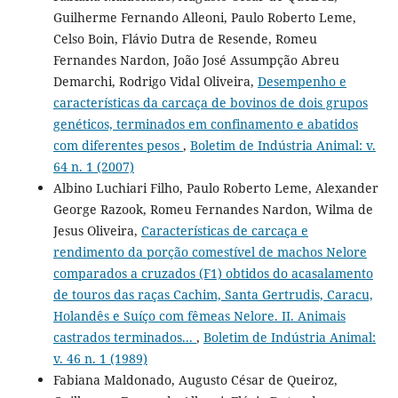
Guilherme Fernando Alleoni, Paulo Roberto Leme,
Celso Boin, Flávio Dutra de Resende, Romeu
Fernandes Nardon, João José Assumpção Abreu
Demarchi, Rodrigo Vidal Oliveira,
Desempenho e
características da carcaça de bovinos de dois grupos
genéticos, terminados em confinamento e abatidos
com diferentes pesos
,
Boletim de Indústria Animal: v.
64 n. 1 (2007)
Albino Luchiari Filho, Paulo Roberto Leme, Alexander
George Razook, Romeu Fernandes Nardon, Wilma de
Jesus Oliveira,
Características de carcaça e
rendimento da porção comestível de machos Nelore
comparados a cruzados (F1) obtidos do acasalamento
de touros das raças Cachim, Santa Gertrudis, Caracu,
Holandês e Suíço com fêmeas Nelore. II. Animais
castrados terminados...
,
Boletim de Indústria Animal:
v. 46 n. 1 (1989)
Fabiana Maldonado, Augusto César de Queiroz,