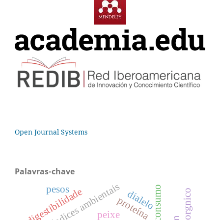
Open Journal Systems
Palavras-chave
índices ambientais
pesos
digestibilidade
dialelo
proteína
peixe