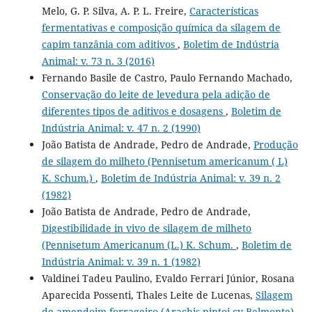
Melo, G. P. Silva, A. P. L. Freire,
Características
fermentativas e composição química da silagem de
capim tanzânia com aditivos
,
Boletim de Indústria
Animal: v. 73 n. 3 (2016)
Fernando Basile de Castro, Paulo Fernando Machado,
Conservação do leite de levedura pela adição de
diferentes tipos de aditivos e dosagens
,
Boletim de
Indústria Animal: v. 47 n. 2 (1990)
João Batista de Andrade, Pedro de Andrade,
Produção
de silagem do milheto (Pennisetum americanum ( L)
K. Schum.)
,
Boletim de Indústria Animal: v. 39 n. 2
(1982)
João Batista de Andrade, Pedro de Andrade,
Digestibilidade in vivo de silagem de milheto
(Pennisetum Americanum (L.) K. Schum.
,
Boletim de
Indústria Animal: v. 39 n. 1 (1982)
Valdinei Tadeu Paulino, Evaldo Ferrari Júnior, Rosana
Aparecida Possenti, Thales Leite de Lucenas,
Silagem
de amendoim forrageiro (Arachis pintoi cv Belmonte)