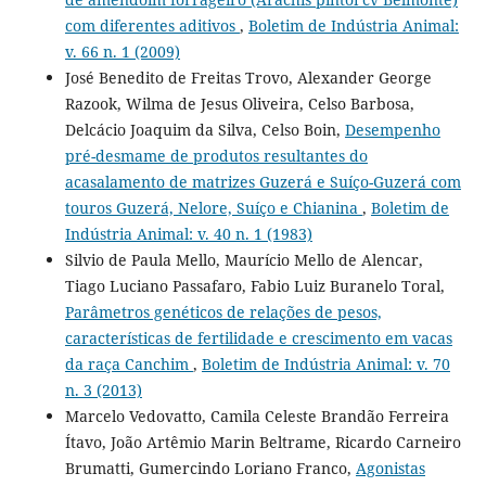
com diferentes aditivos
,
Boletim de Indústria Animal:
v. 66 n. 1 (2009)
José Benedito de Freitas Trovo, Alexander George
Razook, Wilma de Jesus Oliveira, Celso Barbosa,
Delcácio Joaquim da Silva, Celso Boin,
Desempenho
pré-desmame de produtos resultantes do
acasalamento de matrizes Guzerá e Suíço-Guzerá com
touros Guzerá, Nelore, Suíço e Chianina
,
Boletim de
Indústria Animal: v. 40 n. 1 (1983)
Silvio de Paula Mello, Maurício Mello de Alencar,
Tiago Luciano Passafaro, Fabio Luiz Buranelo Toral,
Parâmetros genéticos de relações de pesos,
características de fertilidade e crescimento em vacas
da raça Canchim
,
Boletim de Indústria Animal: v. 70
n. 3 (2013)
Marcelo Vedovatto, Camila Celeste Brandão Ferreira
Ítavo, João Artêmio Marin Beltrame, Ricardo Carneiro
Brumatti, Gumercindo Loriano Franco,
Agonistas