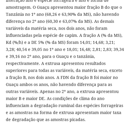
interação ano e espécie forrageira e ano e forma de
amostragem. O Guaçu apresentou maior fração B do que o
Tanzânia no 1º ano (68,26 e 63,90% da MS), não havendo
diferença no 2º ano (60,30 e 63,07% da MS). As demais
variáveis da matéria seca, nos dois anos, não foram
influenciadas pela espécie de capim. A fração A (% da MS),
Kd (%/h) e a DE 5% (% da MS) foram 14,01; 14,68; 3,21;
3,28; 40,54 e 39,05 no 1º ano e 18,01; 16,48; 2,81; 2,83; 39,34
e 39,16 no 2º ano, para o Guaçu e o tanzânia,
respectivamente. A extrusa apresentou resultados
superiores para todas as variáveis, da matéria seca, exceto
a fração B, nos dois anos. A FDN da fração B foi maior no
Guaçu ambos os anos, não havendo diferença para as
outras variáveis. Apenas no 2º ano, a extrusa apresentou
maior B e maior DE. As condições de clima do ano
influenciam a degradação ruminal das espécies forrageiras
e as amostras na forma de extrusa apresentam maior taxa
de degradação que as amostras picadas.