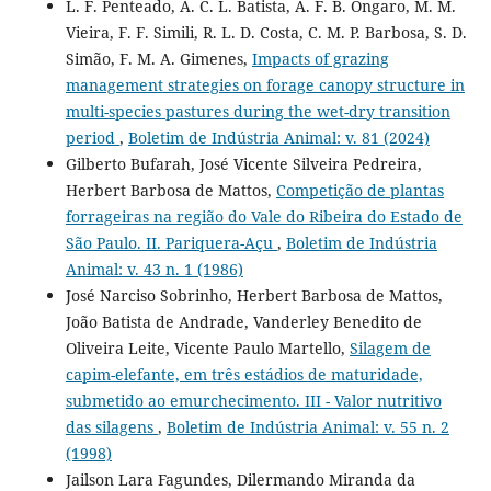
L. F. Penteado, A. C. L. Batista, A. F. B. Ongaro, M. M.
Vieira, F. F. Simili, R. L. D. Costa, C. M. P. Barbosa, S. D.
Simão, F. M. A. Gimenes,
Impacts of grazing
management strategies on forage canopy structure in
multi-species pastures during the wet-dry transition
period
,
Boletim de Indústria Animal: v. 81 (2024)
Gilberto Bufarah, José Vicente Silveira Pedreira,
Herbert Barbosa de Mattos,
Competição de plantas
forrageiras na região do Vale do Ribeira do Estado de
São Paulo. II. Pariquera-Açu
,
Boletim de Indústria
Animal: v. 43 n. 1 (1986)
José Narciso Sobrinho, Herbert Barbosa de Mattos,
João Batista de Andrade, Vanderley Benedito de
Oliveira Leite, Vicente Paulo Martello,
Silagem de
capim-elefante, em três estádios de maturidade,
submetido ao emurchecimento. III - Valor nutritivo
das silagens
,
Boletim de Indústria Animal: v. 55 n. 2
(1998)
Jailson Lara Fagundes, Dilermando Miranda da