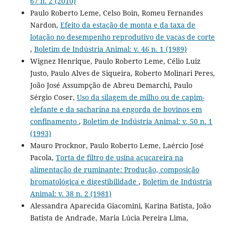
67 n. 2 (2010)
Paulo Roberto Leme, Celso Boin, Romeu Fernandes
Nardon,
Efeito da estação de monta e da taxa de
lotação no desempenho reprodutivo de vacas de corte
,
Boletim de Indústria Animal: v. 46 n. 1 (1989)
Wignez Henrique, Paulo Roberto Leme, Célio Luiz
Justo, Paulo Alves de Siqueira, Roberto Molinari Peres,
João José Assumpção de Abreu Demarchi, Paulo
Sérgio Coser,
Uso da silagem de milho ou de capim-
elefante e da sacharina na engorda de bovinos em
confinamento
,
Boletim de Indústria Animal: v. 50 n. 1
(1993)
Mauro Procknor, Paulo Roberto Leme, Laércio José
Pacola,
Torta de filtro de usina açucareira na
alimentação de ruminante: Produção, composição
bromatológica e digestibilidade
,
Boletim de Indústria
Animal: v. 38 n. 2 (1981)
Alessandra Aparecida Giacomini, Karina Batista, João
Batista de Andrade, Maria Lúcia Pereira Lima,