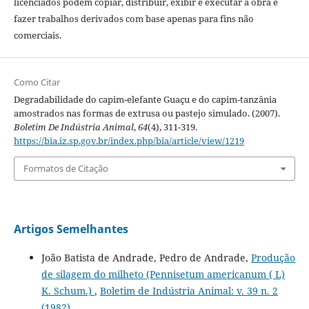
licenciados podem copiar, distribuir, exibir e executar a obra e
fazer trabalhos derivados com base apenas para fins não
comerciais.
Como Citar
Degradabilidade do capim-elefante Guaçu e do capim-tanzânia
amostrados nas formas de extrusa ou pastejo simulado. (2007).
Boletim De Indústria Animal
,
64
(4), 311-319.
https://bia.iz.sp.gov.br/index.php/bia/article/view/1219
Formatos de Citação
Artigos Semelhantes
João Batista de Andrade, Pedro de Andrade,
Produção
de silagem do milheto (Pennisetum americanum ( L)
K. Schum.)
,
Boletim de Indústria Animal: v. 39 n. 2
(1982)