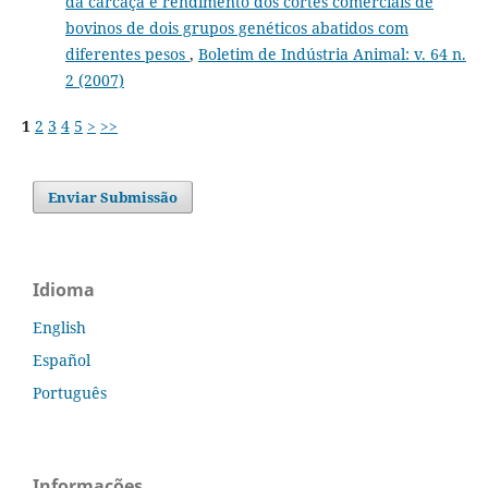
da carcaça e rendimento dos cortes comerciais de
bovinos de dois grupos genéticos abatidos com
diferentes pesos
,
Boletim de Indústria Animal: v. 64 n.
2 (2007)
1
2
3
4
5
>
>>
Enviar Submissão
Idioma
English
Español
Português
Informações