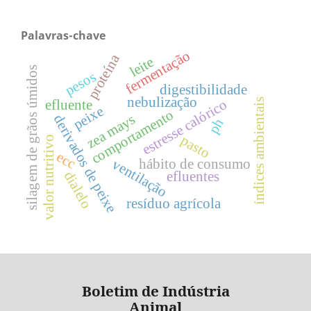
Palavras-chave
fermentação
proteína
leite
silagem de grãos úmidos
pesos
digestibilidade
nebulização
estresse calórico
índices ambientais
efluente
peixe
comportamento
zea mays
derivados de peixe
ph
pasto
valor nutritivo
ecc
hábito de consumo
ventilação
dialelo
efluentes
resíduo agrícola
Boletim de Indústria
Animal