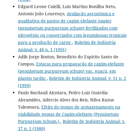
Edgard Leone Caielli, Luis Martins Bonilha Neto,
Antonio João Lourenço,
Avaliação agronômica e
qualitativa de pastos de capim elefante napier
(pennisetum purpureum schum) fertilizados com
nitrogênio ou consorciados com leguminosas tropicais
para a produção de carne
,
Boletim de Indústria
Animal: v. 48 n. 1 (1991)
Adib Jorge Roston, Benedicto do Espírito Santo de
Campos,
Estacas para propagação de capim-elefante
(pennisetum purpureum schum) var. guaçú, em
plantio tardio
,
Boletim de Indústria Animal: v. 51 n. 2
(1994)
Paulo Bardauil Alcntara, Pedro Luís Guárdia
Abramides, Adércio Alves dos Reis, Nilva Kazue
Takomura,
Efeito do tempo de armazenamento na
viabilidade gemas de Capim-elefante (Pennisetum
Purpureum Schum.)
,
Boletim de Indústria Animal: v.
37 n. 1 (1980)