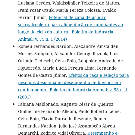
Luciana Gerdes, Waldissimiler Teixeira de Mattos,
Ivani Pozar Otsuk, Maria Tereza Colozza, Evaldo
Ferrari Júnior,
Potencial de cana de açucar
sucroalcooleira para alimentação de ruminantes ao
longo do ciclo da cultura
,
Boletim de Indústria
Animal: v. 71 n. 1 (2014)
Romeu Fernandes Nardon, Alexandre Amstalden
Moraes Sampaio, Alexander George Razook, Luís
Orlindo Tedeschi, Celso Boin, Leopoldo Andrade de
Figueiredo, Maria Lúcia Pereira Lima, Fernando
Gomes de Castro Júnior,
Efeitos da raça e seleção para
peso pós-desmama no desempenho de bovinos em
confinamento
,
Boletim de Indústria Animal: v. 58 n. 1
(2001)
Fabiana Maldonado, Augusto César de Queiroz,
Guilherme Fernando Alleoni, Paulo Roberto Leme,
Celso Boin, Flávio Dutra de Resende, Romeu
Fernandes Nardon, João José Assumpção Abreu
Demarchi, Rodrigo Vidal Oliveira,
Desempenho e