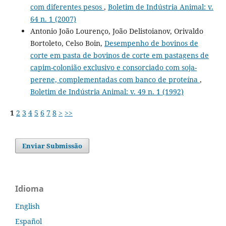
com diferentes pesos
,
Boletim de Indústria Animal: v.
64 n. 1 (2007)
Antonio João Lourenço, João Delistoianov, Orivaldo
Bortoleto, Celso Boin,
Desempenho de bovinos de
corte em pasta de bovinos de corte em pastagens de
capim-colonião exclusivo e consorciado com soja-
perene, complementadas com banco de proteína
,
Boletim de Indústria Animal: v. 49 n. 1 (1992)
1
2
3
4
5
6
7
8
>
>>
Enviar Submissão
Idioma
English
Español