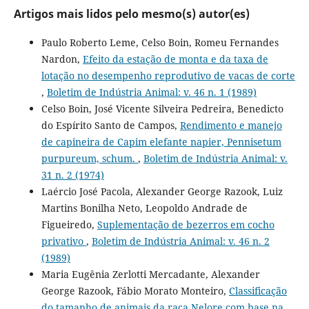
Artigos mais lidos pelo mesmo(s) autor(es)
Paulo Roberto Leme, Celso Boin, Romeu Fernandes
Nardon,
Efeito da estação de monta e da taxa de
lotação no desempenho reprodutivo de vacas de corte
,
Boletim de Indústria Animal: v. 46 n. 1 (1989)
Celso Boin, José Vicente Silveira Pedreira, Benedicto
do Espírito Santo de Campos,
Rendimento e manejo
de capineira de Capim elefante napier, Pennisetum
purpureum, schum.
,
Boletim de Indústria Animal: v.
31 n. 2 (1974)
Laércio José Pacola, Alexander George Razook, Luiz
Martins Bonilha Neto, Leopoldo Andrade de
Figueiredo,
Suplementação de bezerros em cocho
privativo
,
Boletim de Indústria Animal: v. 46 n. 2
(1989)
Maria Eugênia Zerlotti Mercadante, Alexander
George Razook, Fábio Morato Monteiro,
Classificação
do tamanho de animais da raça Nelore com base na