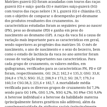
Matrizes guzerá (G) foram acasaladas com touros das raças
guzerá (G) e suíço -parda (S) e matrizes suíço-guzerá (SG)
com touros das raças nelore ( N ), guzerá (G) e chianina (C),
com o objetivo de comparar o desempenho pré-desmame
dos produtos resultantes dos cruzamentos. As
características estudadas foram as seguintes: peso ao nascer
(PN), peso ao desmame (PD) e ganha em peso do
nascimento ao desmamo (GP). A raça da vaca foi a causa de
variação mais importante para as características em geral,
sendo superiores as progênies doa matrizes 50. O mês de
nascimento, o ano de nascimento e o sexo do bezerro, bem
como o estado de lactância da vaca no ano anterior foram
causas de variação importantes nas características. Para
cada grupo de cruzamento, os valores médios, em
quilogramas, verificados para as características PN, PD e GP
foram, respectivamente, GG: 26,2; 162,3 e 135,3; GSG: 33,8;
204,8 e 170,5; NSG: 35,2; 208,9 e 173,2; SG: 28,7; 179,3 e
160,5:e CSG:38,3; 221,6 e 182,7. A mortalidade média
verificada para os diversos grupos de cruzamento foi 7,3%
sendo para GG 14%, GSG 5,1%, NSG 4,2%, SG 8%e CSG 9,6%
A heterose individual e a heterose da habilidade materna
(principalmente fatores genéticos não aditivos), além da
complementaridade de atributos raciais (principalmente