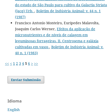
do estado de São Paulo para cultivo da Galactia Striata
(Jacq) Urb.
,
Boletim de Indústria Animal: v. 44 n. 1
(1987)
Francisco Antonio Monteiro, Eurípedes Malavolta,
Joaquim Carlos Werner,
Efeitos da aplicação de
micronutrientes e de níveis de calagem em
leguminosas forrageiras. II. Centrosema e galáxia
cultivadas em vasos
,
Boletim de Indústria Animal: v.
40 n. 1 (1983)
<<
<
1
2
3
4
5
6
>
>>
Enviar Submissão
Idioma
English