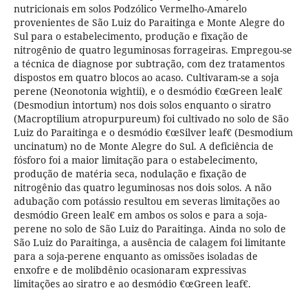
nutricionais em solos Podzólico Vermelho-Amarelo
provenientes de São Luiz do Paraitinga e Monte Alegre do
Sul para o estabelecimento, produção e fixação de
nitrogênio de quatro leguminosas forrageiras. Empregou-se
a técnica de diagnose por subtração, com dez tratamentos
dispostos em quatro blocos ao acaso. Cultivaram-se a soja
perene (Neonotonia wightii), e o desmódio €œGreen leal€
(Desmodiun intortum) nos dois solos enquanto o siratro
(Macroptilium atropurpureum) foi cultivado no solo de São
Luiz do Paraitinga e o desmódio €œSilver leaf€ (Desmodium
uncinatum) no de Monte Alegre do Sul. A deficiência de
fósforo foi a maior limitação para o estabelecimento,
produção de matéria seca, nodulação e fixação de
nitrogênio das quatro leguminosas nos dois solos. A não
adubação com potássio resultou em severas limitações ao
desmódio Green leal€ em ambos os solos e para a soja-
perene no solo de São Luiz do Paraitinga. Ainda no solo de
São Luiz do Paraitinga, a ausência de calagem foi limitante
para a soja-perene enquanto as omissões isoladas de
enxofre e de molibdênio ocasionaram expressivas
limitações ao siratro e ao desmódio €œGreen leaf€.