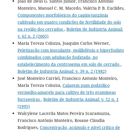
João de Deus G. Santos Júnior, Francisco Antonio
Monteiro, Manuel C. M. Macedo, Valéria P. B. Euclides,
Componentes morfológicos do capim-tanzânia
cultivado em quatro condições de fertilidade do solo
na região dos cerrados
,
Boletim de Indústria Animal:
v. 62 n. 2 (2005)
Maria Tereza Colozza, Joaquim Carlos Werner,
Peletização com inoculante, molibdênio e hiperfosfato
combinados com adubação fosfatada, no
estabelecimento da centrosema em solo de cerrado
,
Boletim de Indústria Animal: v. 39 n. 2 (1982)
José Monteiro Carriel, Francisco Antonio Monteiro,
Maria Tereza Colozza,
Calagem num podzólico
vermelho-amarelo para cultivo de três gramíneas
forrageiras
,
Boletim de Indústria Animal: v. 52 n. 1
(1995)
Walcylene Lacerda Matos Pereira Scaramuzza,
Francisco Antônio Monteiro, Rosane Cláudia
Rodrigues,
Concentração, acúmulo e nível crítico de