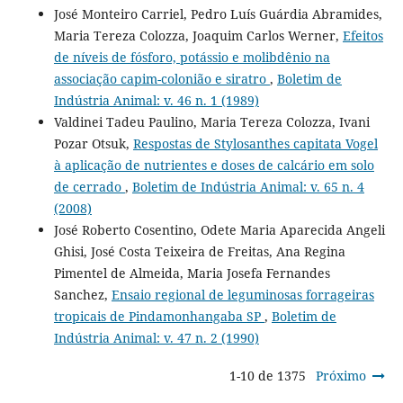
José Monteiro Carriel, Pedro Luís Guárdia Abramides,
Maria Tereza Colozza, Joaquim Carlos Werner,
Efeitos
de níveis de fósforo, potássio e molibdênio na
associação capim-colonião e siratro
,
Boletim de
Indústria Animal: v. 46 n. 1 (1989)
Valdinei Tadeu Paulino, Maria Tereza Colozza, Ivani
Pozar Otsuk,
Respostas de Stylosanthes capitata Vogel
à aplicação de nutrientes e doses de calcário em solo
de cerrado
,
Boletim de Indústria Animal: v. 65 n. 4
(2008)
José Roberto Cosentino, Odete Maria Aparecida Angeli
Ghisi, José Costa Teixeira de Freitas, Ana Regina
Pimentel de Almeida, Maria Josefa Fernandes
Sanchez,
Ensaio regional de leguminosas forrageiras
tropicais de Pindamonhangaba SP
,
Boletim de
Indústria Animal: v. 47 n. 2 (1990)
1-10 de 1375
Próximo