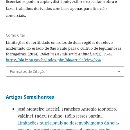
licenciados podem copiar, distribuir, exibir e executar a obra e
fazer trabalhos derivados com base apenas para fins não
comerciais.
Como Citar
Limitações de fertilidade em solos de duas regiões de relevo
acidentado do estado de São Paulo para o cultivo de leguminosas
forrageiras. (2014).
Boletim De Indústria Animal
,
48
(1), 39-47.
https://bia.iz.sp.gov.br/index.php/bia/article/view/884
Formatos de Citação
Artigos Semelhantes
José Monteiro Carriel, Francisco Antonio Monteiro,
Valdinei Tadeu Paulino, Hélio Jesses Sartini,
Limitações nutricionais ao desenvolvimento da soja-
perene, em pastagem consorciada com o capim-