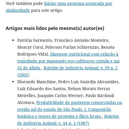
Você também pode
iniciar uma pesquisa avançada por
similaridade
para este artigo.
Artigos mais lidos pelo mesmo(s) autor(es)
Patrícia Sarmento, Francisco Antonio Monteiro,
Moacyr Corsi, Pelerson Furlan Schiavuzzo, Renata
Rodrigues Vidal,
Diagnose nutricional com relação à
toxicidade por manganês nos cultivares crioula e xai
32 de alfafa
,
Boletim de Indústria Animal: v. 59 n. 2
(2002)
Diorande Bianchine, Pedro Luís Guárdia Abramides,
Luiz Eduardo dos Santos, Nelson Morato Ferraz
Meirelles, Joaquim Carlos Werner, Paulo Bardauil
Alcntara,
Produtividade de pastagem consorciadas na
região sul do estado de São Paulo. I. Composição
botânica e teores de proteína e fibra bruta
,
Boletim
de Indústria Animal: v. 44 n. 1 (1987)