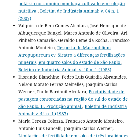
potássio no campim-mombaça cultivado em solução
nutritiva
,
Boletim de Indústria Animal: v. 64 n. 1
(2007)
Valquíria de Bem Gomes Alcntara, José Henrique de
Albuquerque Rangel, Marco Antonio de Oliveira, Ari
Pinheiro Camarão, Geraldo Leme da Rocha, Francisco
Antonio Monteiro,
Resposta de Macroptilium
Atropupureum cv. Siratro a diferenças fertilizações
minerais, em quatro solos do estado de São Paulo
,
Boletim de Indústria Animal: v. 40 n. 1 (1983)
Diorande Bianchine, Pedro Luís Guárdia Abramides,
Nelson Morato Ferraz Meirelles, Joaquim Carlos
Werner, Paulo Bardauil Alcntara,
Produtividade de
pastagem consorciadas na região do sul do estado de
São Paulo. II. Produção animal
,
Boletim de Indústria
Animal: v. 44 n. 1 (1987)
Maria Tereza Colozza, Francisco Antonio Monteiro,
Antonio Luiz Fancelli, Joaquim Carlos Werner,
Limitações de fertilidade em solos de três localidades