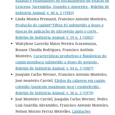
auxinas e estimulantes no enraizamento de estacas de
Leucena, Jureminha, Guandu e Amoreira
,
Boletim de
Indústria Animal: v. 40 n. 2 (1983)
Linda Monica Premazzi, Francisco Antonio Monteiro,
Produção do capim€“Tifton 85 submetido a doses e
épocas de aplicação de nitrogênio após o corte
,
Boletim de Indústria Animal: v. 59 n. 1 (2002)
Walcylene Lacerda Matos Pereira Scaramuzza,
Rosane Cláudia Rodrigues, Francisco Antônio
Monteiro,
Características produtivas e fisiológicas do
capim-mombaça submetido a doses de potássio
,
Boletim de Indústria Animal: v. 64 n. 3 (2007)
Joaquim Carlos Werner, Francisco Antonio Monteiro,
José monteiro Carriel,
Efeitos da calagem em capim-
colonião (panicum maximum jacq.) estabelecido
,
Boletim de Indústria Animal: v. 36 n. 2 (1979)
José Monteiro Carriel, Joaquim Carlos Werner, Pedro
Luís Guárdia Abramides, Francisco Antonio Monteiro,
Nelson Morato Ferraz Meirelles,
Limitações