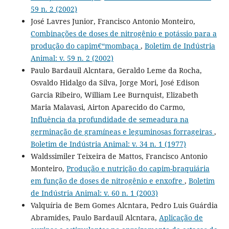
59 n. 2 (2002)
José Lavres Junior, Francisco Antonio Monteiro,
Combinações de doses de nitrogênio e potássio para a
produção do capim€“mombaça
,
Boletim de Indústria
Animal: v. 59 n. 2 (2002)
Paulo Bardauil Alcntara, Geraldo Leme da Rocha,
Osvaldo Hidalgo da Silva, Jorge Mori, José Edison
Garcia Ribeiro, William Lee Burnquist, Elizabeth
Maria Malavasi, Airton Aparecido do Carmo,
Influência da profundidade de semeadura na
germinação de gramíneas e leguminosas forrageiras
,
Boletim de Indústria Animal: v. 34 n. 1 (1977)
Waldssimiler Teixeira de Mattos, Francisco Antonio
Monteiro,
Produção e nutrição do capim-braquiária
em função de doses de nitrogênio e enxofre
,
Boletim
de Indústria Animal: v. 60 n. 1 (2003)
Valquíria de Bem Gomes Alcntara, Pedro Luis Guárdia
Abramides, Paulo Bardauil Alcntara,
Aplicação de