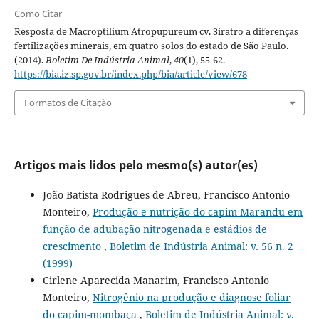
Como Citar
Resposta de Macroptilium Atropupureum cv. Siratro a diferenças
fertilizações minerais, em quatro solos do estado de São Paulo.
(2014).
Boletim De Indústria Animal
,
40
(1), 55-62.
https://bia.iz.sp.gov.br/index.php/bia/article/view/678
Formatos de Citação
Artigos mais lidos pelo mesmo(s) autor(es)
João Batista Rodrigues de Abreu, Francisco Antonio
Monteiro,
Produção e nutrição do capim Marandu em
função de adubação nitrogenada e estádios de
crescimento
,
Boletim de Indústria Animal: v. 56 n. 2
(1999)
Cirlene Aparecida Manarim, Francisco Antonio
Monteiro,
Nitrogênio na produção e diagnose foliar
do capim-mombaça
,
Boletim de Indústria Animal: v.