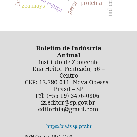
pesos
proteína
zea mays
Boletim de Indústria
Animal
Instituto de Zootecnia
Rua Heitor Penteado, 56 –
Centro
CEP: 13.380-011- Nova Odessa -
Brasil – SP
Tel: (+55 19) 3476-0806
iz.editor@sp.gov.br
editorbia@gmail.com
https://bia.iz.sp.gov.br
ISSN Online: 1981-4100