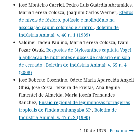
José Monteiro Carriel, Pedro Luís Guárdia Abramides,
Maria Tereza Colozza, Joaquim Carlos Werner,
Efeitos
de níveis de fósforo, potássio e molibdênio na
associação capim-colonião e siratro
,
Boletim de
Indústria Animal: v. 46 n. 1 (1989)
Valdinei Tadeu Paulino, Maria Tereza Colozza, Ivani
Pozar Otsuk,
Respostas de Stylosanthes capitata Vogel
à aplicação de nutrientes e doses de calcário em solo
de cerrado
,
Boletim de Indústria Animal: v. 65 n. 4
(2008)
José Roberto Cosentino, Odete Maria Aparecida Angeli
Ghisi, José Costa Teixeira de Freitas, Ana Regina
Pimentel de Almeida, Maria Josefa Fernandes
Sanchez,
Ensaio regional de leguminosas forrageiras
tropicais de Pindamonhangaba SP
,
Boletim de
Indústria Animal: v. 47 n. 2 (1990)
1-10 de 1375
Próximo