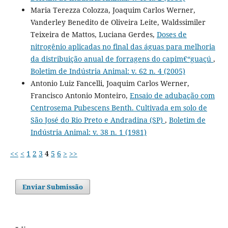
Maria Terezza Colozza, Joaquim Carlos Werner,
Vanderley Benedito de Oliveira Leite, Waldssimiler
Teixeira de Mattos, Luciana Gerdes,
Doses de
nitrogênio aplicadas no final das águas para melhoria
da distribuição anual de forragens do capim€“guaçú
,
Boletim de Indústria Animal: v. 62 n. 4 (2005)
Antonio Luiz Fancelli, Joaquim Carlos Werner,
Francisco Antonio Monteiro,
Ensaio de adubação com
Centrosema Pubescens Benth. Cultivada em solo de
São José do Rio Preto e Andradina (SP)
,
Boletim de
Indústria Animal: v. 38 n. 1 (1981)
<<
<
1
2
3
4
5
6
>
>>
Enviar Submissão