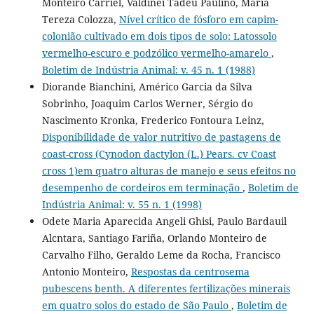
Monteiro Carriel, Valdinei Tadeu Paulino, Maria
Tereza Colozza,
Nível crítico de fósforo em capim-
colonião cultivado em dois tipos de solo: Latossolo
vermelho-escuro e podzólico vermelho-amarelo
,
Boletim de Indústria Animal: v. 45 n. 1 (1988)
Diorande Bianchini, Américo Garcia da Silva
Sobrinho, Joaquim Carlos Werner, Sérgio do
Nascimento Kronka, Frederico Fontoura Leinz,
Disponibilidade de valor nutritivo de pastagens de
coast-cross (Cynodon dactylon (L.) Pears. cv Coast
cross 1)em quatro alturas de manejo e seus efeitos no
desempenho de cordeiros em terminação
,
Boletim de
Indústria Animal: v. 55 n. 1 (1998)
Odete Maria Aparecida Angeli Ghisi, Paulo Bardauil
Alcntara, Santiago Fariña, Orlando Monteiro de
Carvalho Filho, Geraldo Leme da Rocha, Francisco
Antonio Monteiro,
Respostas da centrosema
pubescens benth. A diferentes fertilizações minerais
em quatro solos do estado de São Paulo
,
Boletim de