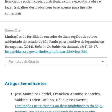
licenciados podem copiar, distribuir, exibir e executar a obra e
fazer trabalhos derivados com base apenas para fins não
comerciais.
Como Citar
Limitações de fertilidade em solos de duas regiões de relevo
acidentado do estado de São Paulo para o cultivo de leguminosas
forrageiras. (2014).
Boletim De Indústria Animal
,
48
(1), 39-47.
https://bia.iz.sp.gov.br/index.php/bia/article/view/884
Formatos de Citação
Artigos Semelhantes
José Monteiro Carriel, Francisco Antonio Monteiro,
Valdinei Tadeu Paulino, Hélio Jesses Sartini,
Limitações nutricionais ao desenvolvimento da soja-
perene, em pastagem consorciada com o capim-