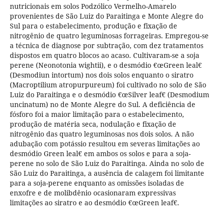
nutricionais em solos Podzólico Vermelho-Amarelo
provenientes de São Luiz do Paraitinga e Monte Alegre do
Sul para o estabelecimento, produção e fixação de
nitrogênio de quatro leguminosas forrageiras. Empregou-se
a técnica de diagnose por subtração, com dez tratamentos
dispostos em quatro blocos ao acaso. Cultivaram-se a soja
perene (Neonotonia wightii), e o desmódio €œGreen leal€
(Desmodiun intortum) nos dois solos enquanto o siratro
(Macroptilium atropurpureum) foi cultivado no solo de São
Luiz do Paraitinga e o desmódio €œSilver leaf€ (Desmodium
uncinatum) no de Monte Alegre do Sul. A deficiência de
fósforo foi a maior limitação para o estabelecimento,
produção de matéria seca, nodulação e fixação de
nitrogênio das quatro leguminosas nos dois solos. A não
adubação com potássio resultou em severas limitações ao
desmódio Green leal€ em ambos os solos e para a soja-
perene no solo de São Luiz do Paraitinga. Ainda no solo de
São Luiz do Paraitinga, a ausência de calagem foi limitante
para a soja-perene enquanto as omissões isoladas de
enxofre e de molibdênio ocasionaram expressivas
limitações ao siratro e ao desmódio €œGreen leaf€.