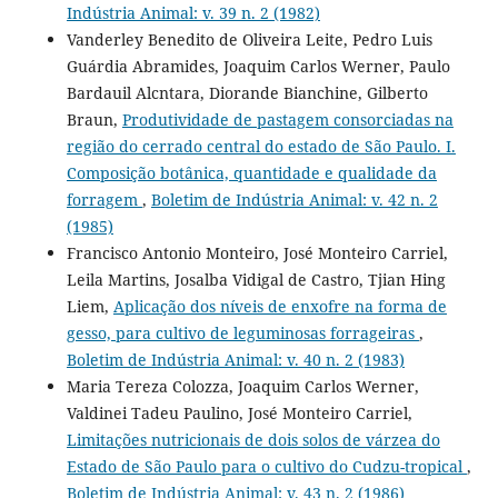
Indústria Animal: v. 39 n. 2 (1982)
Vanderley Benedito de Oliveira Leite, Pedro Luis
Guárdia Abramides, Joaquim Carlos Werner, Paulo
Bardauil Alcntara, Diorande Bianchine, Gilberto
Braun,
Produtividade de pastagem consorciadas na
região do cerrado central do estado de São Paulo. I.
Composição botânica, quantidade e qualidade da
forragem
,
Boletim de Indústria Animal: v. 42 n. 2
(1985)
Francisco Antonio Monteiro, José Monteiro Carriel,
Leila Martins, Josalba Vidigal de Castro, Tjian Hing
Liem,
Aplicação dos níveis de enxofre na forma de
gesso, para cultivo de leguminosas forrageiras
,
Boletim de Indústria Animal: v. 40 n. 2 (1983)
Maria Tereza Colozza, Joaquim Carlos Werner,
Valdinei Tadeu Paulino, José Monteiro Carriel,
Limitações nutricionais de dois solos de várzea do
Estado de São Paulo para o cultivo do Cudzu-tropical
,
Boletim de Indústria Animal: v. 43 n. 2 (1986)