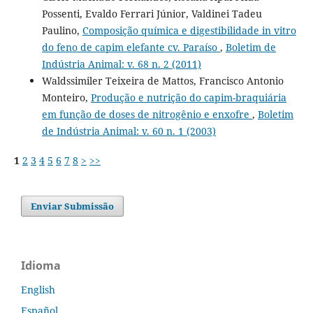
Possenti, Evaldo Ferrari Júnior, Valdinei Tadeu
Paulino,
Composição química e digestibilidade in vitro
do feno de capim elefante cv. Paraíso
,
Boletim de
Indústria Animal: v. 68 n. 2 (2011)
Waldssimiler Teixeira de Mattos, Francisco Antonio
Monteiro,
Produção e nutrição do capim-braquiária
em função de doses de nitrogênio e enxofre
,
Boletim
de Indústria Animal: v. 60 n. 1 (2003)
1
2
3
4
5
6
7
8
>
>>
Enviar Submissão
Idioma
English
Español