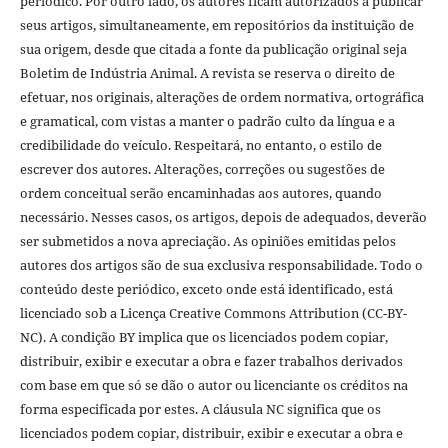
periódico. Por outro lado, os autores ficam autorizados a publicar
seus artigos, simultaneamente, em repositórios da instituição de
sua origem, desde que citada a fonte da publicação original seja
Boletim de Indústria Animal. A revista se reserva o direito de
efetuar, nos originais, alterações de ordem normativa, ortográfica
e gramatical, com vistas a manter o padrão culto da língua e a
credibilidade do veículo. Respeitará, no entanto, o estilo de
escrever dos autores. Alterações, correções ou sugestões de
ordem conceitual serão encaminhadas aos autores, quando
necessário. Nesses casos, os artigos, depois de adequados, deverão
ser submetidos a nova apreciação. As opiniões emitidas pelos
autores dos artigos são de sua exclusiva responsabilidade. Todo o
conteúdo deste periódico, exceto onde está identificado, está
licenciado sob a Licença Creative Commons Attribution (CC-BY-
NC). A condição BY implica que os licenciados podem copiar,
distribuir, exibir e executar a obra e fazer trabalhos derivados
com base em que só se dão o autor ou licenciante os créditos na
forma especificada por estes. A cláusula NC significa que os
licenciados podem copiar, distribuir, exibir e executar a obra e