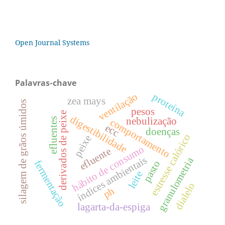
Open Journal Systems
Palavras-chave
ventilação
proteína
zea mays
silagem de grãos úmidos
pesos
derivados de peixe
digestibilidade
nebulização
efluentes
comportamento
ecc
doenças
estresse calórico
peixe
hábito de consumo
efluente
índices ambientais
granulometria
fermentação
pasto
leite
dialelo
ph
lagarta-da-espiga