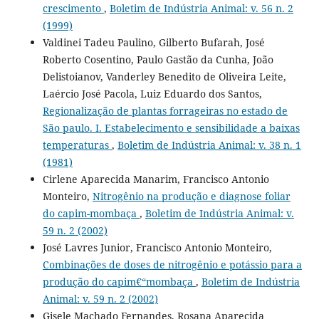
crescimento
,
Boletim de Indústria Animal: v. 56 n. 2
(1999)
Valdinei Tadeu Paulino, Gilberto Bufarah, José
Roberto Cosentino, Paulo Gastão da Cunha, João
Delistoianov, Vanderley Benedito de Oliveira Leite,
Laércio José Pacola, Luiz Eduardo dos Santos,
Regionalização de plantas forrageiras no estado de
São paulo. I. Estabelecimento e sensibilidade a baixas
temperaturas
,
Boletim de Indústria Animal: v. 38 n. 1
(1981)
Cirlene Aparecida Manarim, Francisco Antonio
Monteiro,
Nitrogênio na produção e diagnose foliar
do capim-mombaça
,
Boletim de Indústria Animal: v.
59 n. 2 (2002)
José Lavres Junior, Francisco Antonio Monteiro,
Combinações de doses de nitrogênio e potássio para a
produção do capim€“mombaça
,
Boletim de Indústria
Animal: v. 59 n. 2 (2002)
Gisele Machado Fernandes, Rosana Aparecida