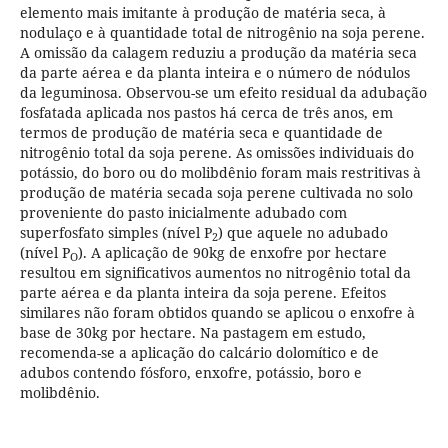
elemento mais imitante à produção de matéria seca, à
nodulaço e à quantidade total de nitrogênio na soja perene.
A omissão da calagem reduziu a produção da matéria seca
da parte aérea e da planta inteira e o número de nódulos
da leguminosa. Observou-se um efeito residual da adubação
fosfatada aplicada nos pastos há cerca de três anos, em
termos de produção de matéria seca e quantidade de
nitrogênio total da soja perene. As omissões individuais do
potássio, do boro ou do molibdênio foram mais restritivas à
produção de matéria secada soja perene cultivada no solo
proveniente do pasto inicialmente adubado com
superfosfato simples (nível P
) que aquele no adubado
2
(nível P
). A aplicação de 90kg de enxofre por hectare
O
resultou em significativos aumentos no nitrogênio total da
parte aérea e da planta inteira da soja perene. Efeitos
similares não foram obtidos quando se aplicou o enxofre à
base de 30kg por hectare. Na pastagem em estudo,
recomenda-se a aplicação do calcário dolomítico e de
adubos contendo fósforo, enxofre, potássio, boro e
molibdênio.