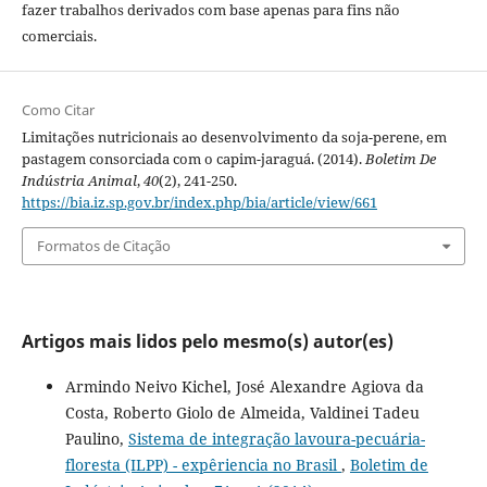
fazer trabalhos derivados com base apenas para fins não
comerciais.
Como Citar
Limitações nutricionais ao desenvolvimento da soja-perene, em
pastagem consorciada com o capim-jaraguá. (2014).
Boletim De
Indústria Animal
,
40
(2), 241-250.
https://bia.iz.sp.gov.br/index.php/bia/article/view/661
Formatos de Citação
Artigos mais lidos pelo mesmo(s) autor(es)
Armindo Neivo Kichel, José Alexandre Agiova da
Costa, Roberto Giolo de Almeida, Valdinei Tadeu
Paulino,
Sistema de integração lavoura-pecuária-
floresta (ILPP) - expêriencia no Brasil
,
Boletim de