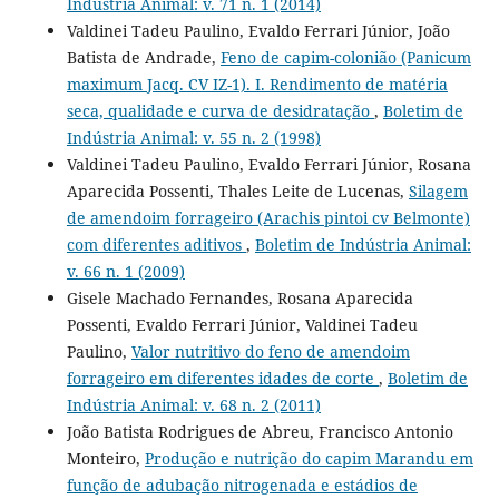
Indústria Animal: v. 71 n. 1 (2014)
Valdinei Tadeu Paulino, Evaldo Ferrari Júnior, João
Batista de Andrade,
Feno de capim-colonião (Panicum
maximum Jacq. CV IZ-1). I. Rendimento de matéria
seca, qualidade e curva de desidratação
,
Boletim de
Indústria Animal: v. 55 n. 2 (1998)
Valdinei Tadeu Paulino, Evaldo Ferrari Júnior, Rosana
Aparecida Possenti, Thales Leite de Lucenas,
Silagem
de amendoim forrageiro (Arachis pintoi cv Belmonte)
com diferentes aditivos
,
Boletim de Indústria Animal:
v. 66 n. 1 (2009)
Gisele Machado Fernandes, Rosana Aparecida
Possenti, Evaldo Ferrari Júnior, Valdinei Tadeu
Paulino,
Valor nutritivo do feno de amendoim
forrageiro em diferentes idades de corte
,
Boletim de
Indústria Animal: v. 68 n. 2 (2011)
João Batista Rodrigues de Abreu, Francisco Antonio
Monteiro,
Produção e nutrição do capim Marandu em
função de adubação nitrogenada e estádios de