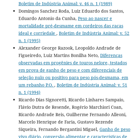
Boletim de Indústria Animal: v. 46 n. 1 (1989)
Domingos Sanchez Roda, Luiz Eduardo dos Santos,
Eduardo Antonio da Cunha,
Peso ao nascer e
mortalidade pré-desmame em cordeiros das raças
ideal e corriedale
,
Boletim de Indústria Animal: v. 52
n. 1 (1995)
Alexander George Razook, Leopoldo Andrade de
Figueiredo, Luiz Martins Bonilha Neto,
Diferenças
observadas em progênies de touros nelore, testados
em prova de ganho de peso e com diferenciais de
seleção nulo ou positivo para peso pós-desmama, em
um rebanho P.O.
,
Boletim de Indústria Animal: v. 51
n. 1 (1994)
Ricardo Dias Signoretti, Ricardo Linhares Sampaio,
Flávio Dutra de Resende, Rogério Marchiori Coan,
Ricardo Andrade Reis, Guilherme Fernando Alleoni,
Marcelo Henrique de Faria, Gustavo Rezende
Siqueira, Fernando Bergantini Miguel,
Ganho de peso
vivo diário, conversão alimentar e características de