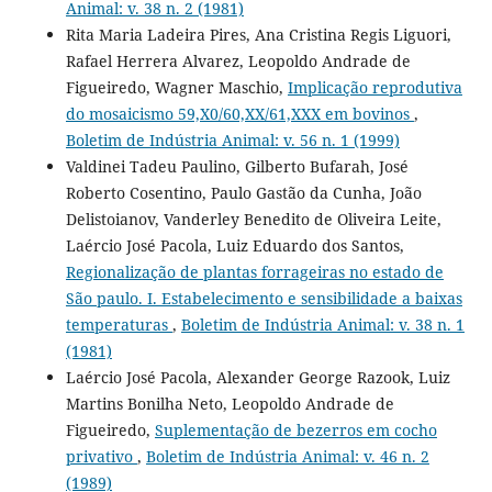
Animal: v. 38 n. 2 (1981)
Rita Maria Ladeira Pires, Ana Cristina Regis Liguori,
Rafael Herrera Alvarez, Leopoldo Andrade de
Figueiredo, Wagner Maschio,
Implicação reprodutiva
do mosaicismo 59,X0/60,XX/61,XXX em bovinos
,
Boletim de Indústria Animal: v. 56 n. 1 (1999)
Valdinei Tadeu Paulino, Gilberto Bufarah, José
Roberto Cosentino, Paulo Gastão da Cunha, João
Delistoianov, Vanderley Benedito de Oliveira Leite,
Laércio José Pacola, Luiz Eduardo dos Santos,
Regionalização de plantas forrageiras no estado de
São paulo. I. Estabelecimento e sensibilidade a baixas
temperaturas
,
Boletim de Indústria Animal: v. 38 n. 1
(1981)
Laércio José Pacola, Alexander George Razook, Luiz
Martins Bonilha Neto, Leopoldo Andrade de
Figueiredo,
Suplementação de bezerros em cocho
privativo
,
Boletim de Indústria Animal: v. 46 n. 2
(1989)