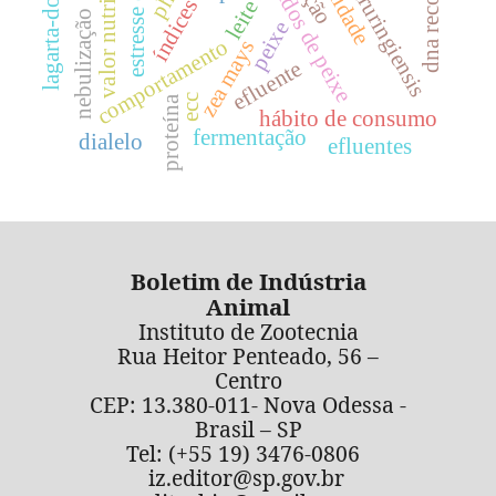
bacillus thruringiensis
estresse calórico
derivados de peixe
valor nutritivo
ph
leite
nebulização
peixe
comportamento
zea mays
efluente
ecc
proteína
hábito de consumo
fermentação
dialelo
efluentes
Boletim de Indústria
Animal
Instituto de Zootecnia
Rua Heitor Penteado, 56 –
Centro
CEP: 13.380-011- Nova Odessa -
Brasil – SP
Tel: (+55 19) 3476-0806
iz.editor@sp.gov.br