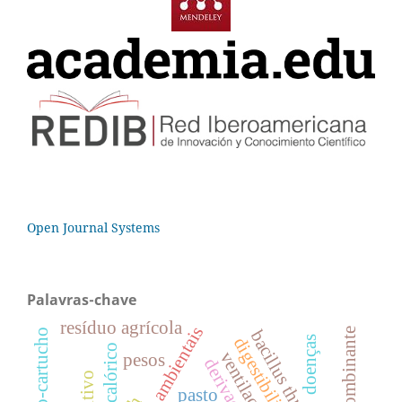
Open Journal Systems
Palavras-chave
resíduo agrícola
índices ambientais
dna recombinante
lagarta-do-cartucho
doenças
digestibilidade
ventilação
pesos
pasto