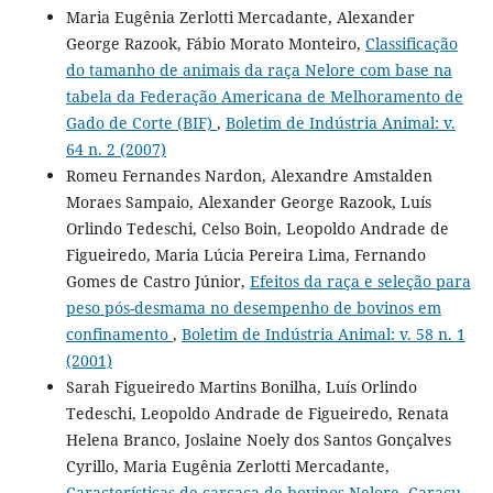
Maria Eugênia Zerlotti Mercadante, Alexander
George Razook, Fábio Morato Monteiro,
Classificação
do tamanho de animais da raça Nelore com base na
tabela da Federação Americana de Melhoramento de
Gado de Corte (BIF)
,
Boletim de Indústria Animal: v.
64 n. 2 (2007)
Romeu Fernandes Nardon, Alexandre Amstalden
Moraes Sampaio, Alexander George Razook, Luís
Orlindo Tedeschi, Celso Boin, Leopoldo Andrade de
Figueiredo, Maria Lúcia Pereira Lima, Fernando
Gomes de Castro Júnior,
Efeitos da raça e seleção para
peso pós-desmama no desempenho de bovinos em
confinamento
,
Boletim de Indústria Animal: v. 58 n. 1
(2001)
Sarah Figueiredo Martins Bonilha, Luís Orlindo
Tedeschi, Leopoldo Andrade de Figueiredo, Renata
Helena Branco, Joslaine Noely dos Santos Gonçalves
Cyrillo, Maria Eugênia Zerlotti Mercadante,
Características de carcaça de bovinos Nelore, Caracu,