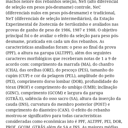
machos nelore dos rebanhos seleção, NeS (alto diferencial
de seleção em pesos pós-desmame) controle, NeC
(diferenciais nulos em pesos pós-desmame) e tradicional,
NeT (diferenciais de seleção intermediários), da Estação
Experimental de Zootecnia de Sertãozinho e avaliados nas
provas de ganho de peso de 1986, 1987 e 1988. O objetivo
principal foi o de avaliar o efeito da seleção para peso pós-
desmame, praticada em cada um dos rebanhos. As
características analisadas foram: o peso ao final da prova
(PPF), a altura na garupa (ALTPPF), além dos seguintes
caracteres morfológicos que receberam notas de 1 a 9 de
acordo com: comprimento da marrafa (MA), do chanfro
(CHA), das orelhas (ORE), do pescoço (PES), tamanho do
cupim (CUP) e cor da pelagem (PEL), amplitude do peito
(PEI), comprimento dorso lombar (DOR), profundidade do
tórax (PROF) e comprimento do umbigo (UMB); inclinação
(GINC), comprimento (GCOM) e largura da garupa
(GTRÃ.S), saliência do osso sacro (SA), altura da inserção da
cauda (INS), curvatura do membro posterior (POST) e
comprimento do dianteiro (CAN). O efeito do rebanho
mostrou-se significativo para todas características
consideradas como econômicas isto é PPF, ALTPPF, PEI, DOR,
PROF, GCOM, GTRÃS além de SA e INS. As maiores médias