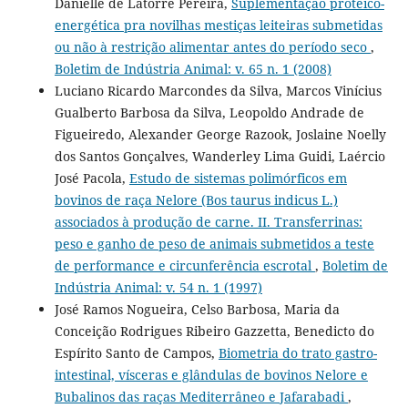
Danielle de Latorre Pereira,
Suplementação protéico-
energética pra novilhas mestiças leiteiras submetidas
ou não à restrição alimentar antes do período seco
,
Boletim de Indústria Animal: v. 65 n. 1 (2008)
Luciano Ricardo Marcondes da Silva, Marcos Vinícius
Gualberto Barbosa da Silva, Leopoldo Andrade de
Figueiredo, Alexander George Razook, Joslaine Noelly
dos Santos Gonçalves, Wanderley Lima Guidi, Laércio
José Pacola,
Estudo de sistemas polimórficos em
bovinos de raça Nelore (Bos taurus indicus L.)
associados à produção de carne. II. Transferrinas:
peso e ganho de peso de animais submetidos a teste
de performance e circunferência escrotal
,
Boletim de
Indústria Animal: v. 54 n. 1 (1997)
José Ramos Nogueira, Celso Barbosa, Maria da
Conceição Rodrigues Ribeiro Gazzetta, Benedicto do
Espírito Santo de Campos,
Biometria do trato gastro-
intestinal, vísceras e glândulas de bovinos Nelore e
Bubalinos das raças Mediterrâneo e Jafarabadi
,