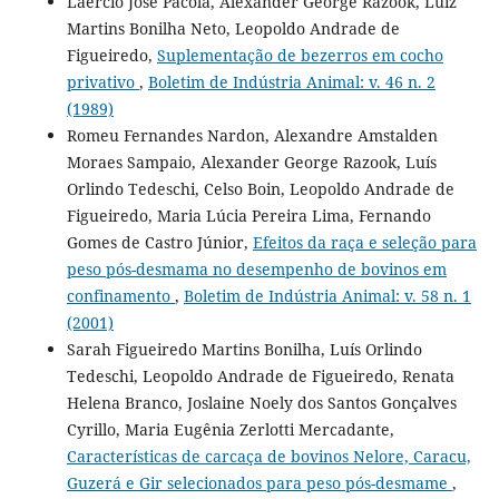
Laércio José Pacola, Alexander George Razook, Luiz
Martins Bonilha Neto, Leopoldo Andrade de
Figueiredo,
Suplementação de bezerros em cocho
privativo
,
Boletim de Indústria Animal: v. 46 n. 2
(1989)
Romeu Fernandes Nardon, Alexandre Amstalden
Moraes Sampaio, Alexander George Razook, Luís
Orlindo Tedeschi, Celso Boin, Leopoldo Andrade de
Figueiredo, Maria Lúcia Pereira Lima, Fernando
Gomes de Castro Júnior,
Efeitos da raça e seleção para
peso pós-desmama no desempenho de bovinos em
confinamento
,
Boletim de Indústria Animal: v. 58 n. 1
(2001)
Sarah Figueiredo Martins Bonilha, Luís Orlindo
Tedeschi, Leopoldo Andrade de Figueiredo, Renata
Helena Branco, Joslaine Noely dos Santos Gonçalves
Cyrillo, Maria Eugênia Zerlotti Mercadante,
Características de carcaça de bovinos Nelore, Caracu,
Guzerá e Gir selecionados para peso pós-desmame
,