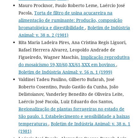
Mauro Procknor, Paulo Roberto Leme, Laércio José
Pacola,
Torta de filtro de usina açucareira na
alimentação de ruminante: Produção, composição
bromatológica e digestibilidade
,
Boletim de Indústria
Animal: v. 38 n. 2 (1981)
Rita Maria Ladeira Pires, Ana Cristina Regis Liguori,
Rafael Herrera Alvarez, Leopoldo Andrade de
Figueiredo, Wagner Maschio,
Implicação reprodutiva
do mosaicismo 59,X0/60,XX/61,XXX em bovinos
,
Boletim de Indústria Animal: v. 56 n. 1 (1999)
Valdinei Tadeu Paulino, Gilberto Bufarah, José
Roberto Cosentino, Paulo Gastão da Cunha, João
Delistoianov, Vanderley Benedito de Oliveira Leite,
Laércio José Pacola, Luiz Eduardo dos Santos,
Regionalização de plantas forrageiras no estado de
São paulo. I. Estabelecimento e sensibilidade a baixas
temperaturas
,
Boletim de Indústria Animal: v. 38 n. 1
(1981)