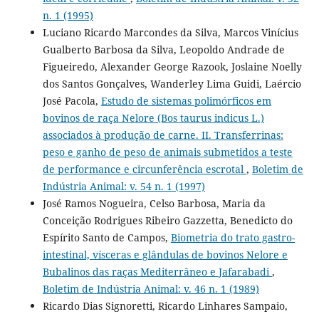
n. 1 (1995)
Luciano Ricardo Marcondes da Silva, Marcos Vinícius
Gualberto Barbosa da Silva, Leopoldo Andrade de
Figueiredo, Alexander George Razook, Joslaine Noelly
dos Santos Gonçalves, Wanderley Lima Guidi, Laércio
José Pacola,
Estudo de sistemas polimórficos em
bovinos de raça Nelore (Bos taurus indicus L.)
associados à produção de carne. II. Transferrinas:
peso e ganho de peso de animais submetidos a teste
de performance e circunferência escrotal
,
Boletim de
Indústria Animal: v. 54 n. 1 (1997)
José Ramos Nogueira, Celso Barbosa, Maria da
Conceição Rodrigues Ribeiro Gazzetta, Benedicto do
Espírito Santo de Campos,
Biometria do trato gastro-
intestinal, vísceras e glândulas de bovinos Nelore e
Bubalinos das raças Mediterrâneo e Jafarabadi
,
Boletim de Indústria Animal: v. 46 n. 1 (1989)
Ricardo Dias Signoretti, Ricardo Linhares Sampaio,