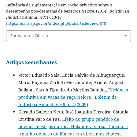
Influência da suplementação em cocho privativo sobre o
desempenho pós-desmama de bezerros Nelore. (2014).
Boletim De
Indústria Animal
,
48
(1), 13-18.
https://bia.iz.sp.gov.br/index.php/bia/article/view/878
Formatos de Citação
Artigos Semelhantes
Victor Eduardo Sala, Lucia Galvão de Albuquerque,
Maria Eugênia Zerlotti Mercadante, Arione Augusti
Boligon, Sarah Figueiredo Martins Bonilha,
Eficiência
produtiva em vacas da raça Nelore
,
Boletim de
Indústria Animal: v. 66 n. 2 (2009)
Geraldo Balieiro Neto, José Joaquim Ferreira, Cláudia
Cristina Paro de Paz,
Efeito do grupo genético de
bovinos mestiços da raça Holandesa versus Gir sobre
o ganho de peso de fêmeas em diferentes idades
,