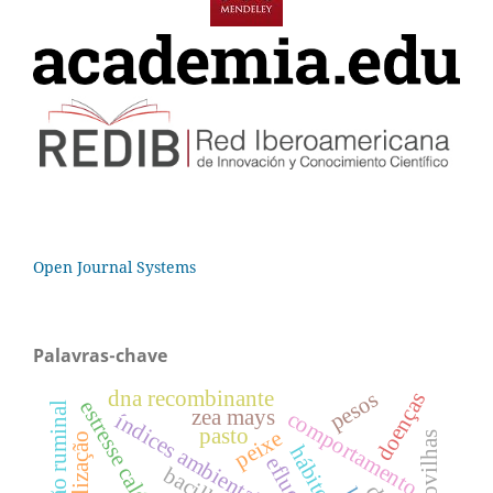
Open Journal Systems
Palavras-chave
dna recombinante
pesos
doenças
estresse calórico
degradação ruminal
zea mays
comportamento
índices ambientais
pasto
peixe
nebulização