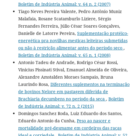
Boletim de Indústria Animal: v. 64 n. 2 (2007)
Tiago Neves Pereira Valente, Pedro Antônio Muniz
Malafaia, Rosane Scatamburlo Liziere, Sérgio
Fernandes Ferreira, Júlio César Soares Gonçalves,
Danielle de Latorre Pereira,
Suplementação protéico-
energética pra novilhas mestiças leiteiras submetidas
ou não à restrição alimentar antes do período seco
,
Boletim de Indústria Animal: v. 65 n. 1 (2008)
Antonio Tadeu de Andrade, Rodrigo César Rossi,
Vinicius Pissinati Stival, Emanuel Almeida de Oliveira,
Alexandre Amstalden Moraes Sampaio, Bruna
Laurindo Rosa,
Diferentes suplementos na terminação
de bovinos Nelore em pastagem diferida de
Brachiaria decumbens no período da seca
,
Boletim
de Indústria Animal: v. 72 n. 2 (2015)
Domingos Sanchez Roda, Luiz Eduardo dos Santos,
Eduardo Antonio da Cunha,
Peso ao nascer e
mortalidade pré-desmame em cordeiros das raças
ideal e corriedale
,
Boletim de Indústria Animal: v. 52