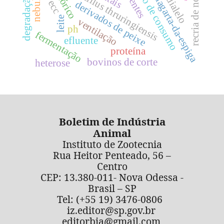
recria de novilhas
hábito de consumo
efluentes
bacillus thruringiensis
dialelo
lagarta-da-espiga
ecc
derivados de peixe
leite
ventilação
ph
fermentação
efluente
proteína
bovinos de corte
heterose
Boletim de Indústria
Animal
Instituto de Zootecnia
Rua Heitor Penteado, 56 –
Centro
CEP: 13.380-011- Nova Odessa -
Brasil – SP
Tel: (+55 19) 3476-0806
iz.editor@sp.gov.br
editorbia@gmail.com