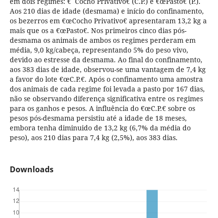
em dois regimes: €˜Cocho Privativo€ (C.P.) e €œPasto€ (P.).
Aos 210 dias de idade (desmama) e início do confinamento,
os bezerros em €œCocho Privativo€ apresentaram 13,2 kg a
mais que os a €œPasto€. Nos primeiros cinco dias pós-
desmama os animais de ambos os regimes perderam em
média, 9,0 kg/cabeça, representando 5% do peso vivo,
devido ao estresse da desmama. Ao final do confinamento,
aos 383 dias de idade, observou-se uma vantagem de 7,4 kg
a favor do lote €œC.P.€. Após o confinamento uma amostra
dos animais de cada regime foi levada a pasto por 167 dias,
não se observando diferença significativa entre os regimes
para os ganhos e pesos. A influência do €œC.P.€ sobre os
pesos pós-desmama persistiu até a idade de 18 meses,
embora tenha diminuido de 13,2 kg (6,7% da média do
peso), aos 210 dias para 7,4 kg (2,5%), aos 383 dias.
Downloads