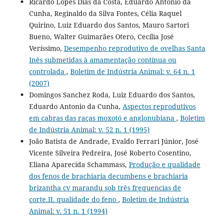
Ricardo Lopes Dias da Costa, Eduardo Antonio da
Cunha, Reginaldo da Silva Fontes, Célia Raquel
Quirino, Luiz Eduardo dos Santos, Mauro Sartori
Bueno, Walter Guimarães Otero, Cecília José
Veríssimo,
Desempenho reprodutivo de ovelhas Santa
Inês submetidas à amamentação contínua ou
controlada
,
Boletim de Indústria Animal: v. 64 n. 1
(2007)
Domingos Sanchez Roda, Luiz Eduardo dos Santos,
Eduardo Antonio da Cunha,
Aspectos reprodutivos
em cabras das raças moxotó e anglonubiana
,
Boletim
de Indústria Animal: v. 52 n. 1 (1995)
João Batista de Andrade, Evaldo Ferrari Júnior, José
Vicente Silveira Pedreira, José Roberto Cosentino,
Eliana Aparecida Schammass,
Produção e qualidade
dos fenos de brachiaria decumbens e brachiaria
brizantha cv marandu sob três frequencias de
corte.II. qualidade do feno
,
Boletim de Indústria
Animal: v. 51 n. 1 (1994)