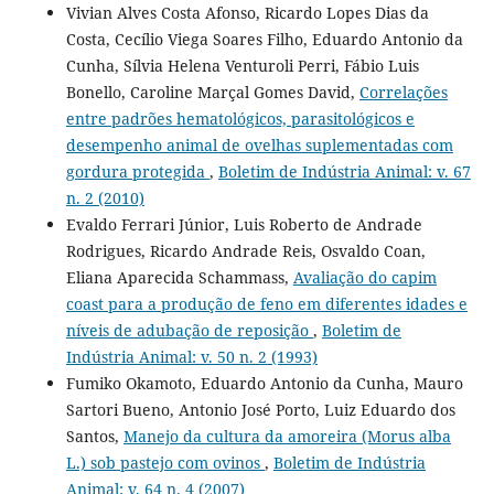
Vivian Alves Costa Afonso, Ricardo Lopes Dias da
Costa, Cecílio Viega Soares Filho, Eduardo Antonio da
Cunha, Sílvia Helena Venturoli Perri, Fábio Luis
Bonello, Caroline Marçal Gomes David,
Correlações
entre padrões hematológicos, parasitológicos e
desempenho animal de ovelhas suplementadas com
gordura protegida
,
Boletim de Indústria Animal: v. 67
n. 2 (2010)
Evaldo Ferrari Júnior, Luis Roberto de Andrade
Rodrigues, Ricardo Andrade Reis, Osvaldo Coan,
Eliana Aparecida Schammass,
Avaliação do capim
coast para a produção de feno em diferentes idades e
níveis de adubação de reposição
,
Boletim de
Indústria Animal: v. 50 n. 2 (1993)
Fumiko Okamoto, Eduardo Antonio da Cunha, Mauro
Sartori Bueno, Antonio José Porto, Luiz Eduardo dos
Santos,
Manejo da cultura da amoreira (Morus alba
L.) sob pastejo com ovinos
,
Boletim de Indústria
Animal: v. 64 n. 4 (2007)