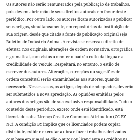
Os autores não serão remunerados pela publicação de trabalhos,
pois devem abrir mão de seus direitos autorais em favor deste
periódico. Por outro lado, os autores ficam autorizados a publicar
seus artigos, simultaneamente, em repositórios da instituição de
sua origem, desde que citada a fonte da publicação original seja
Boletim de Indústria Animal. A revista se reserva o direito de
efetuar, nos originais, alterações de ordem normativa, ortográfica
e gramatical, com vistas a manter o padrão culto da língua e a
credibilidade do veículo. Respeitará, no entanto, o estilo de
escrever dos autores. Alterações, correções ou sugestões de
ordem conceitual serão encaminhadas aos autores, quando
necessário. Nesses casos, os artigos, depois de adequados, deverão
ser submetidos a nova apreciação. As opiniões emitidas pelos
autores dos artigos são de sua exclusiva responsabilidade. Todo o
conteúdo deste periódico, exceto onde está identificado, está
licenciado sob a Licença Creative Commons Attribution (CC-BY-
NC). A condição BY implica que os licenciados podem copiar,
distribuir, exibir e executar a obra e fazer trabalhos derivados
com base em que só se dão o autor ou licenciante os créditos na