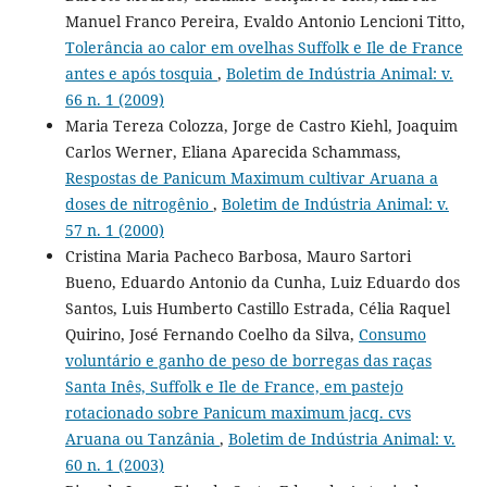
Manuel Franco Pereira, Evaldo Antonio Lencioni Titto,
Tolerância ao calor em ovelhas Suffolk e Ile de France
antes e após tosquia
,
Boletim de Indústria Animal: v.
66 n. 1 (2009)
Maria Tereza Colozza, Jorge de Castro Kiehl, Joaquim
Carlos Werner, Eliana Aparecida Schammass,
Respostas de Panicum Maximum cultivar Aruana a
doses de nitrogênio
,
Boletim de Indústria Animal: v.
57 n. 1 (2000)
Cristina Maria Pacheco Barbosa, Mauro Sartori
Bueno, Eduardo Antonio da Cunha, Luiz Eduardo dos
Santos, Luis Humberto Castillo Estrada, Célia Raquel
Quirino, José Fernando Coelho da Silva,
Consumo
voluntário e ganho de peso de borregas das raças
Santa Inês, Suffolk e Ile de France, em pastejo
rotacionado sobre Panicum maximum jacq. cvs
Aruana ou Tanzânia
,
Boletim de Indústria Animal: v.
60 n. 1 (2003)