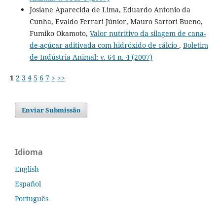
Josiane Aparecida de Lima, Eduardo Antonio da
Cunha, Evaldo Ferrari Júnior, Mauro Sartori Bueno,
Fumiko Okamoto,
Valor nutritivo da silagem de cana-
de-açúcar aditivada com hidróxido de cálcio
,
Boletim
de Indústria Animal: v. 64 n. 4 (2007)
1
2
3
4
5
6
7
>
>>
Enviar Submissão
Idioma
English
Español
Português