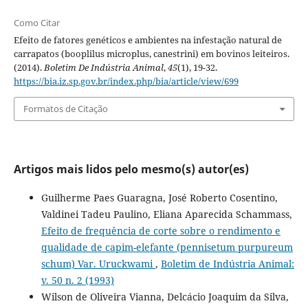
Como Citar
Efeito de fatores genéticos e ambientes na infestação natural de
carrapatos (booplilus microplus, canestrini) em bovinos leiteiros.
(2014).
Boletim De Indústria Animal
,
45
(1), 19-32.
https://bia.iz.sp.gov.br/index.php/bia/article/view/699
Formatos de Citação
Artigos mais lidos pelo mesmo(s) autor(es)
Guilherme Paes Guaragna, José Roberto Cosentino,
Valdinei Tadeu Paulino, Eliana Aparecida Schammass,
Efeito de frequência de corte sobre o rendimento e
qualidade de capim-elefante (pennisetum purpureum
schum) Var. Uruckwami
,
Boletim de Indústria Animal:
v. 50 n. 2 (1993)
Wilson de Oliveira Vianna, Delcácio Joaquim da Silva,