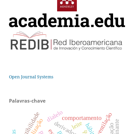
Open Journal Systems
Palavras-chave
dialelo
digestibilidade
ventilação
comportamento
nebulização
leite
ph