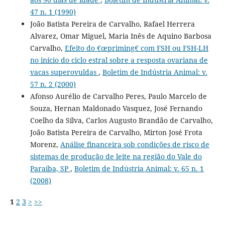
47 n. 1 (1990)
João Batista Pereira de Carvalho, Rafael Herrera
Alvarez, Omar Miguel, Maria Inês de Aquino Barbosa
Carvalho,
Efeito do €œpriming€ com FSH ou FSH-LH
no início do ciclo estral sobre a resposta ovariana de
vacas superovuldas
,
Boletim de Indústria Animal: v.
57 n. 2 (2000)
Afonso Aurélio de Carvalho Peres, Paulo Marcelo de
Souza, Hernan Maldonado Vasquez, José Fernando
Coelho da Silva, Carlos Augusto Brandão de Carvalho,
João Batista Pereira de Carvalho, Mirton José Frota
Morenz,
Análise financeira sob condições de risco de
sistemas de produção de leite na região do Vale do
Paraíba, SP
,
Boletim de Indústria Animal: v. 65 n. 1
(2008)
1
2
3
>
>>