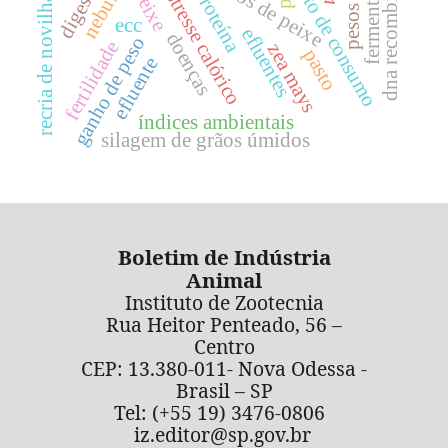
dna recombinante
derivados de peixe
hábito de consumo
fermentação
estresse calórico
proteína
peixe
recria de novilhas
pesos
ecc
efluentes
doenças
ganho de peso
fertilidade
zea mays
pasto
efluente
índices ambientais
silagem de grãos úmidos
Boletim de Indústria
Animal
Instituto de Zootecnia
Rua Heitor Penteado, 56 –
Centro
CEP: 13.380-011- Nova Odessa -
Brasil – SP
Tel: (+55 19) 3476-0806
iz.editor@sp.gov.br