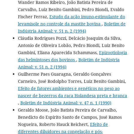
Wander Ramos Ribeiro, João Batista Pereira de
Carvalho, Luiz Benito Gambini, Pedro Biondi, Evaldo
Fischer Ferraz,
Estudo da ação imuno-estimulante do
levamisole no controle da mastite bovina
,
Boletim de
Indústria Animal: v. 51 n. 2 (1994)
Cláudia Rodrigues Pozzi, Delcácio Joaquim da Silva,
Antonio de Oliveira Lobão, Pedro Biondi, Luiz Benito
Gambini, Eliana Aparecida Schammass,
Epizootiologia
das helmintoses dos bovinos
,
Boletim de Indústria
Animal: v. 51 n. 2 (1994)
Guilherme Paes Guaragna, Geraldo Gonçalves
Carneiro, José Rodolpho Torres, Luiz Benito Gambini,
Efeito de fatores ambientes e genéticos no peso ao
nascer de bezerros da raça Holandesa preta e branca
,
Boletim de Indústria Animal: v. 47 n. 1 (1990)
Geraldo Moose, João Batista Pereira de Carvalho,
Benedicto do Espírito Santo de Campos, José Ramos
Nogueira, Roberto Hauck Reichert,
Efeito de
diferentes diluidores na congelação e pós-