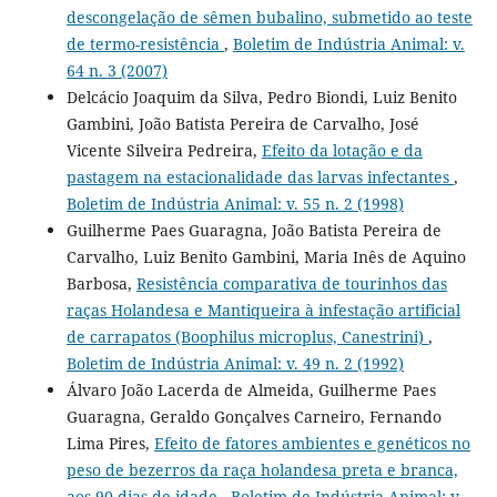
descongelação de sêmen bubalino, submetido ao teste
de termo-resistência
,
Boletim de Indústria Animal: v.
64 n. 3 (2007)
Delcácio Joaquim da Silva, Pedro Biondi, Luiz Benito
Gambini, João Batista Pereira de Carvalho, José
Vicente Silveira Pedreira,
Efeito da lotação e da
pastagem na estacionalidade das larvas infectantes
,
Boletim de Indústria Animal: v. 55 n. 2 (1998)
Guilherme Paes Guaragna, João Batista Pereira de
Carvalho, Luiz Benito Gambini, Maria Inês de Aquino
Barbosa,
Resistência comparativa de tourinhos das
raças Holandesa e Mantiqueira à infestação artificial
de carrapatos (Boophilus microplus, Canestrini)
,
Boletim de Indústria Animal: v. 49 n. 2 (1992)
Álvaro João Lacerda de Almeida, Guilherme Paes
Guaragna, Geraldo Gonçalves Carneiro, Fernando
Lima Pires,
Efeito de fatores ambientes e genéticos no
peso de bezerros da raça holandesa preta e branca,
aos 90 dias de idade
,
Boletim de Indústria Animal: v.