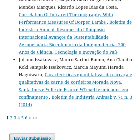
Mendes Marques, Ricardo Lopes Dias da Costa,
Correlation Of Infrared Thermography With
Performance Measures Of Dorper Lambs
,
Boletim de
Indústria Animal: Resumos do I Simpósio
Internacional Avanços da Sustentabilidade
Agropecuária Bicentenário da Independência: 200
Anos de Ciência, Tecnologia e Inovação do País
Juliano Issakowicz, Mauro Sartori Bueno, Ana Claudia
Koki Sampaio Issakowicz, Marcia Mayumi Harada
Haguiwara,
Características quantitativas da carcaça e
qualitativas da carne de cordeiros Morada Nova,
Santa Inês e ½ Ile de France ½Texel terminados em
confinamento
,
Boletim de Indústria Animal: v. 71 n. 3
(2014)
1
2
3
4
5
6
>
>>
Enviar Submissão