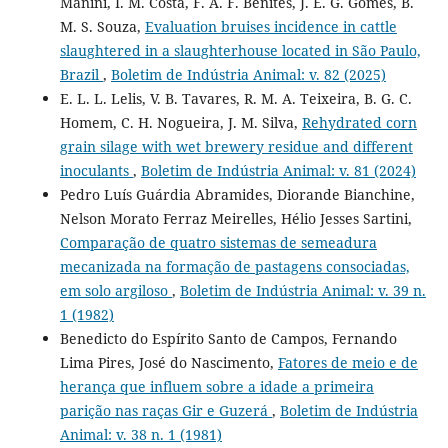
Manini, I. M. Costa, F. A. F. Benites, J. E. G. Gomes, B.
M. S. Souza,
Evaluation bruises incidence in cattle
slaughtered in a slaughterhouse located in São Paulo,
Brazil
,
Boletim de Indústria Animal: v. 82 (2025)
E. L. L. Lelis, V. B. Tavares, R. M. A. Teixeira, B. G. C.
Homem, C. H. Nogueira, J. M. Silva,
Rehydrated corn
grain silage with wet brewery residue and different
inoculants
,
Boletim de Indústria Animal: v. 81 (2024)
Pedro Luís Guárdia Abramides, Diorande Bianchine,
Nelson Morato Ferraz Meirelles, Hélio Jesses Sartini,
Comparação de quatro sistemas de semeadura
mecanizada na formação de pastagens consociadas,
em solo argiloso
,
Boletim de Indústria Animal: v. 39 n.
1 (1982)
Benedicto do Espírito Santo de Campos, Fernando
Lima Pires, José do Nascimento,
Fatores de meio e de
herança que influem sobre a idade a primeira
parição nas raças Gir e Guzerá
,
Boletim de Indústria
Animal: v. 38 n. 1 (1981)