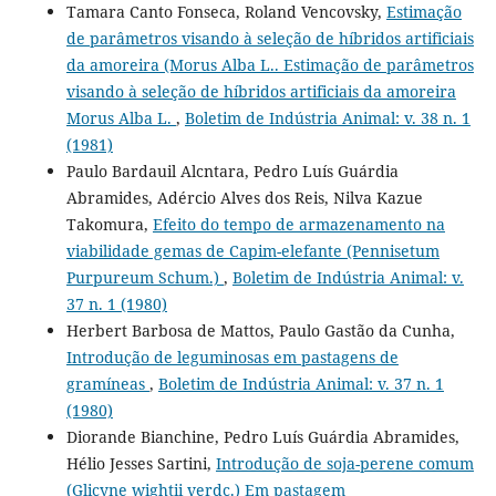
Tamara Canto Fonseca, Roland Vencovsky,
Estimação
de parâmetros visando à seleção de híbridos artificiais
da amoreira (Morus Alba L.. Estimação de parâmetros
visando à seleção de híbridos artificiais da amoreira
Morus Alba L.
,
Boletim de Indústria Animal: v. 38 n. 1
(1981)
Paulo Bardauil Alcntara, Pedro Luís Guárdia
Abramides, Adércio Alves dos Reis, Nilva Kazue
Takomura,
Efeito do tempo de armazenamento na
viabilidade gemas de Capim-elefante (Pennisetum
Purpureum Schum.)
,
Boletim de Indústria Animal: v.
37 n. 1 (1980)
Herbert Barbosa de Mattos, Paulo Gastão da Cunha,
Introdução de leguminosas em pastagens de
gramíneas
,
Boletim de Indústria Animal: v. 37 n. 1
(1980)
Diorande Bianchine, Pedro Luís Guárdia Abramides,
Hélio Jesses Sartini,
Introdução de soja-perene comum
(Glicyne wightii verdc.) Em pastagem