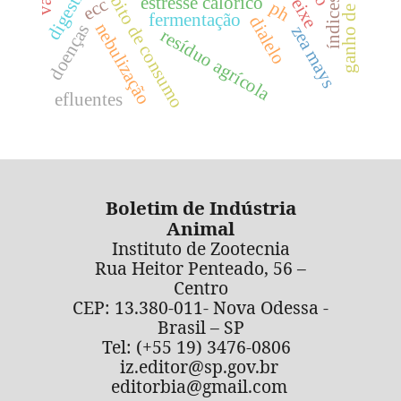
ganho de peso
hábito de consumo
estresse calórico
ecc
ph
fermentação
dialelo
nebulização
doenças
zea mays
resíduo agrícola
efluentes
Boletim de Indústria
Animal
Instituto de Zootecnia
Rua Heitor Penteado, 56 –
Centro
CEP: 13.380-011- Nova Odessa -
Brasil – SP
Tel: (+55 19) 3476-0806
iz.editor@sp.gov.br
editorbia@gmail.com