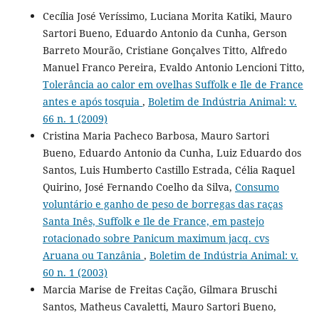
Cecília José Veríssimo, Luciana Morita Katiki, Mauro
Sartori Bueno, Eduardo Antonio da Cunha, Gerson
Barreto Mourão, Cristiane Gonçalves Titto, Alfredo
Manuel Franco Pereira, Evaldo Antonio Lencioni Titto,
Tolerância ao calor em ovelhas Suffolk e Ile de France
antes e após tosquia
,
Boletim de Indústria Animal: v.
66 n. 1 (2009)
Cristina Maria Pacheco Barbosa, Mauro Sartori
Bueno, Eduardo Antonio da Cunha, Luiz Eduardo dos
Santos, Luis Humberto Castillo Estrada, Célia Raquel
Quirino, José Fernando Coelho da Silva,
Consumo
voluntário e ganho de peso de borregas das raças
Santa Inês, Suffolk e Ile de France, em pastejo
rotacionado sobre Panicum maximum jacq. cvs
Aruana ou Tanzânia
,
Boletim de Indústria Animal: v.
60 n. 1 (2003)
Marcia Marise de Freitas Cação, Gilmara Bruschi
Santos, Matheus Cavaletti, Mauro Sartori Bueno,