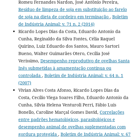
Romeu Fernandes Nardon, José Antônio Pereira,
Resíduo de limpeza de soja em substituição ao farelo
de soja na dieta de cordeiro em terminação
,
Boletim
de Indústria Animal: v. 71 n. 2 (2014)
Ricardo Lopes Dias da Costa, Eduardo Antonio da
Cunha, Reginaldo da Silva Fontes, Célia Raquel
Quirino, Luiz Eduardo dos Santos, Mauro Sartori
Bueno, Walter Guimarães Otero, Cecília José
Veríssimo,
Desempenho reprodutivo de ovelhas Santa
Inês submetidas à amamentação contínua ou
controlada
,
Boletim de Indústria Animal: v. 64 n. 1
(2007)
Vivian Alves Costa Afonso, Ricardo Lopes Dias da
Costa, Cecílio Viega Soares Filho, Eduardo Antonio da
Cunha, Sílvia Helena Venturoli Perri, Fábio Luis
Bonello, Caroline Marçal Gomes David,
Correlações
entre padrões hematológicos, parasitológicos e
desempenho animal de ovelhas suplementadas com
gordura protegida
,
Boletim de Indústria Animal: v. 67