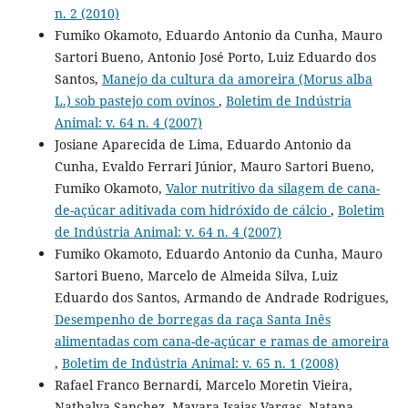
n. 2 (2010)
Fumiko Okamoto, Eduardo Antonio da Cunha, Mauro
Sartori Bueno, Antonio José Porto, Luiz Eduardo dos
Santos,
Manejo da cultura da amoreira (Morus alba
L.) sob pastejo com ovinos
,
Boletim de Indústria
Animal: v. 64 n. 4 (2007)
Josiane Aparecida de Lima, Eduardo Antonio da
Cunha, Evaldo Ferrari Júnior, Mauro Sartori Bueno,
Fumiko Okamoto,
Valor nutritivo da silagem de cana-
de-açúcar aditivada com hidróxido de cálcio
,
Boletim
de Indústria Animal: v. 64 n. 4 (2007)
Fumiko Okamoto, Eduardo Antonio da Cunha, Mauro
Sartori Bueno, Marcelo de Almeida Silva, Luiz
Eduardo dos Santos, Armando de Andrade Rodrigues,
Desempenho de borregas da raça Santa Inês
alimentadas com cana-de-açúcar e ramas de amoreira
,
Boletim de Indústria Animal: v. 65 n. 1 (2008)
Rafael Franco Bernardi, Marcelo Moretin Vieira,
Nathalya Sanchez, Mayara Isaias Vargas, Natana