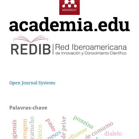
Open Journal Systems
Palavras-chave
proteína
pasto
hábito de consumo
efluente
pesos
dialelo