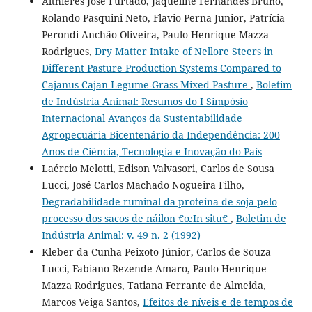
Althieres José Furtado, Jaqueline Fernandes Bruno,
Rolando Pasquini Neto, Flavio Perna Junior, Patrícia
Perondi Anchão Oliveira, Paulo Henrique Mazza
Rodrigues,
Dry Matter Intake of Nellore Steers in
Different Pasture Production Systems Compared to
Cajanus Cajan Legume-Grass Mixed Pasture
,
Boletim
de Indústria Animal: Resumos do I Simpósio
Internacional Avanços da Sustentabilidade
Agropecuária Bicentenário da Independência: 200
Anos de Ciência, Tecnologia e Inovação do País
Laércio Melotti, Edison Valvasori, Carlos de Sousa
Lucci, José Carlos Machado Nogueira Filho,
Degradabilidade ruminal da proteína de soja pelo
processo dos sacos de náilon €œIn situ€
,
Boletim de
Indústria Animal: v. 49 n. 2 (1992)
Kleber da Cunha Peixoto Júnior, Carlos de Souza
Lucci, Fabiano Rezende Amaro, Paulo Henrique
Mazza Rodrigues, Tatiana Ferrante de Almeida,
Marcos Veiga Santos,
Efeitos de níveis e de tempos de