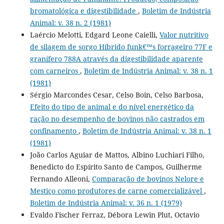
bromatológica e digestibilidade
,
Boletim de Indústria
Animal: v. 38 n. 2 (1981)
Laércio Melotti, Edgard Leone Caielli,
Valor nutritivo
de silagem de sorgo Híbrido funk€™s forrageiro 77F e
granífero 788A através da digestibilidade aparente
com carneiros
,
Boletim de Indústria Animal: v. 38 n. 1
(1981)
Sérgio Marcondes Cesar, Celso Boin, Celso Barbosa,
Efeito do tipo de animal e do nível energético da
ração no desempenho de bovinos não castrados em
confinamento
,
Boletim de Indústria Animal: v. 38 n. 1
(1981)
João Carlos Aguiar de Mattos, Albino Luchiari Filho,
Benedicto do Espírito Santo de Campos, Guilherme
Fernando Alleoni,
Comparação de bovinos Nelore e
Mestiço como produtores de carne comercializável
,
Boletim de Indústria Animal: v. 36 n. 1 (1979)
Evaldo Fischer Ferraz, Débora Lewin Plut, Octavio