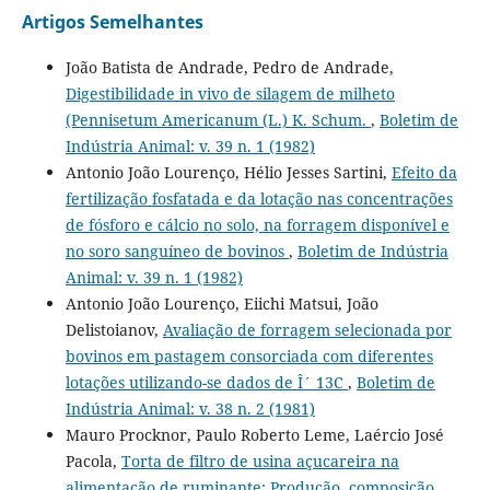
Artigos Semelhantes
João Batista de Andrade, Pedro de Andrade,
Digestibilidade in vivo de silagem de milheto
(Pennisetum Americanum (L.) K. Schum.
,
Boletim de
Indústria Animal: v. 39 n. 1 (1982)
Antonio João Lourenço, Hélio Jesses Sartini,
Efeito da
fertilização fosfatada e da lotação nas concentrações
de fósforo e cálcio no solo, na forragem disponível e
no soro sanguíneo de bovinos
,
Boletim de Indústria
Animal: v. 39 n. 1 (1982)
Antonio João Lourenço, Eiichi Matsui, João
Delistoianov,
Avaliação de forragem selecionada por
bovinos em pastagem consorciada com diferentes
lotações utilizando-se dados de Î´ 13C
,
Boletim de
Indústria Animal: v. 38 n. 2 (1981)
Mauro Procknor, Paulo Roberto Leme, Laércio José
Pacola,
Torta de filtro de usina açucareira na
alimentação de ruminante: Produção, composição