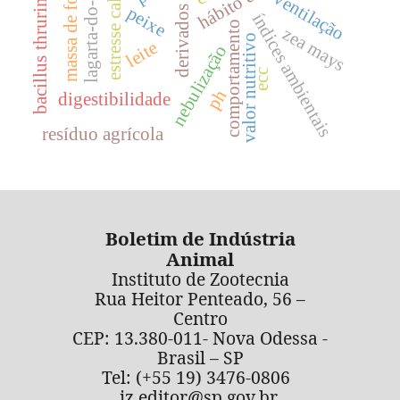
lagarta-do-cartucho
derivados de peixe
massa de forragem
bacillus thruringiensis
estresse calórico
ventilação
peixe
índices ambientais
comportamento
zea mays
valor nutritivo
leite
nebulização
ecc
ph
digestibilidade
resíduo agrícola
Boletim de Indústria
Animal
Instituto de Zootecnia
Rua Heitor Penteado, 56 –
Centro
CEP: 13.380-011- Nova Odessa -
Brasil – SP
Tel: (+55 19) 3476-0806
iz.editor@sp.gov.br