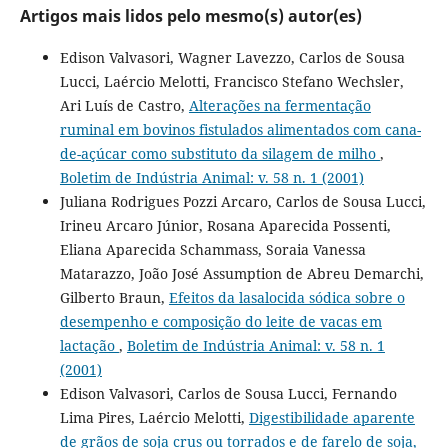
Artigos mais lidos pelo mesmo(s) autor(es)
Edison Valvasori, Wagner Lavezzo, Carlos de Sousa
Lucci, Laércio Melotti, Francisco Stefano Wechsler,
Ari Luís de Castro,
Alterações na fermentação
ruminal em bovinos fistulados alimentados com cana-
de-açúcar como substituto da silagem de milho
,
Boletim de Indústria Animal: v. 58 n. 1 (2001)
Juliana Rodrigues Pozzi Arcaro, Carlos de Sousa Lucci,
Irineu Arcaro Júnior, Rosana Aparecida Possenti,
Eliana Aparecida Schammass, Soraia Vanessa
Matarazzo, João José Assumption de Abreu Demarchi,
Gilberto Braun,
Efeitos da lasalocida sódica sobre o
desempenho e composição do leite de vacas em
lactação
,
Boletim de Indústria Animal: v. 58 n. 1
(2001)
Edison Valvasori, Carlos de Sousa Lucci, Fernando
Lima Pires, Laércio Melotti,
Digestibilidade aparente
de grãos de soja crus ou torrados e de farelo de soja,