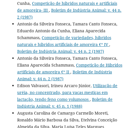
Cunha,
Competição de híbridos naturais e artificiais
de amoreira- III
,
Boletim de Indústria Animal: v. 44 n.
2 (1987)
Antonio da Silveira Fonseca, Tamara Canto Fonseca,
Eduardo Antonio da Cunha, Eliana Aparecida
Schammass,
Competição de variedades, híbridos
naturais e híbridos artificiais de amoreira €“ IV
,
Boletim de Indústria Animal: v. 44 n. 2 (1987)
Antonio da Silveira Fonseca, Tamara Canto Fonseca,
Eliana Aparecida Schammass,
Competição de Híbridos
artificiais de amoreira €“ II
,
Boletim de Indústria
Animal: v. 44 n. 2 (1987)
Edison Valvasori, Irineu Arcaro Júnior,
Utilização de
uréia, no concentrado, para vacas mestiças em
lactação, tendo feno como volumosos
,
Boletim de
Indústria Animal: v. 45 n. 1 (1988)
Augusta Carolina de Camargo Carmello Moreti,
Ronaldo Mário Barbosa da Silva, Etelvina Conceição
Almeida da Silva, Maria Luísa Teles Marques