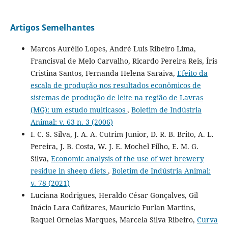
Artigos Semelhantes
Marcos Aurélio Lopes, André Luis Ribeiro Lima,
Francisval de Melo Carvalho, Ricardo Pereira Reis, Íris
Cristina Santos, Fernanda Helena Saraiva,
Efeito da
escala de produção nos resultados econômicos de
sistemas de produção de leite na região de Lavras
(MG): um estudo multicasos
,
Boletim de Indústria
Animal: v. 63 n. 3 (2006)
I. C. S. Silva, J. A. A. Cutrim Junior, D. R. B. Brito, A. L.
Pereira, J. B. Costa, W. J. E. Mochel Filho, E. M. G.
Silva,
Economic analysis of the use of wet brewery
residue in sheep diets
,
Boletim de Indústria Animal:
v. 78 (2021)
Luciana Rodrigues, Heraldo César Gonçalves, Gil
Inácio Lara Cañizares, Maurício Furlan Martins,
Raquel Ornelas Marques, Marcela Silva Ribeiro,
Curva