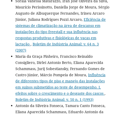
Soraia Vanessa Matarazzo, Iran José Oliveira da Silva,
Maurício Perissinotto, Daniella Jorge de Moura, Sérgio
Augusto de Albuquerque Fernandes, Irineu Arcaro
Júnior, Juliana Rodrigues Pozzi Arcaro,
Eficiência de
sistemas de climatização na área de descanso em
instalações do tipo freestall e sua influência nas
respostas produtivas e fisiológicas de vacas em
lactação
,
Boletim de Indústria Animal: v. 64 n. 3
(2007)
Maria da Graça Pinheiro, Francisco Reinaldo
Consigliero, Dirlei Antonio Berto, Eliana Aparecida
Schammass, Jurij Sobestiansky, Fernando Gomes de
Castro júnior, Márcio Pompeia de Moura,
Influência
de diferentes tipos de piso e manejo das instalações
em suínos submetidos ao teste de desempenho. I.
efeitos sobre o crescimento e o desgaste dos cascos
,
Boletim de Indústria Animal: v. 50 n. 1 (1993)
Antonio da Silveira Fonseca, Tamara Canto Fonseca,
Eliana Aparecida Schammass, Eduardo Antonio da