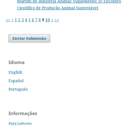
Boletim de Indústria Animal: Suplemento: IV Encontro
Científico de Produção Animal Sustentável
<<
<
1
2
3
4
5
6
7
8
9
10
>
>>
Enviar Submissão
Idioma
English
Español
Português
Informações
Para Leitores