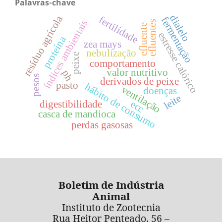
Palavras-chave
dialelo
resíduo agrícola
fertilidade
fermentação
índices ambientais
efluentes
efluente
estresse calórico
proteína
zea mays
nebulização
peixe
comportamento
valor nutritivo
ph
pesos
derivados de peixe
pasto
hábito de consumo
ventilação
doenças
leite
ecc
digestibilidade
casca de mandioca
perdas gasosas
Boletim de Indústria
Animal
Instituto de Zootecnia
Rua Heitor Penteado, 56 –