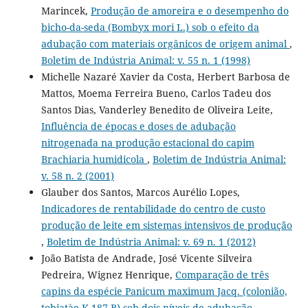
Marincek,
Produção de amoreira e o desempenho do
bicho-da-seda (Bombyx mori L.) sob o efeito da
adubação com materiais orgânicos de origem animal
,
Boletim de Indústria Animal: v. 55 n. 1 (1998)
Michelle Nazaré Xavier da Costa, Herbert Barbosa de
Mattos, Moema Ferreira Bueno, Carlos Tadeu dos
Santos Dias, Vanderley Benedito de Oliveira Leite,
Influência de épocas e doses de adubação
nitrogenada na produção estacional do capim
Brachiaria humidicola
,
Boletim de Indústria Animal:
v. 58 n. 2 (2001)
Glauber dos Santos, Marcos Aurélio Lopes,
Indicadores de rentabilidade do centro de custo
produção de leite em sistemas intensivos de produção
,
Boletim de Indústria Animal: v. 69 n. 1 (2012)
João Batista de Andrade, José Vicente Silveira
Pedreira, Wignez Henrique,
Comparação de três
capins da espécie Panicum maximum Jacq. (colonião,
tobiatàe K-187 B) sob dois níveis de adubação