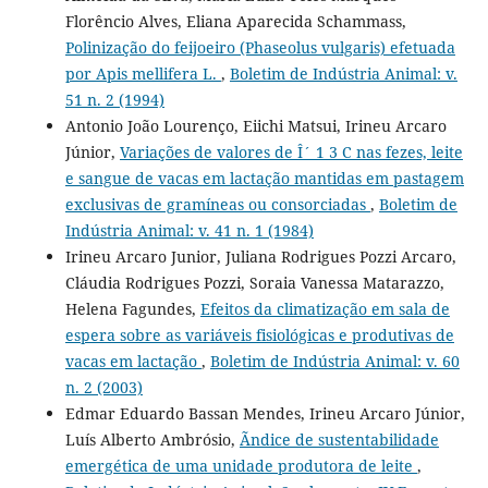
Florêncio Alves, Eliana Aparecida Schammass,
Polinização do feijoeiro (Phaseolus vulgaris) efetuada
por Apis mellifera L.
,
Boletim de Indústria Animal: v.
51 n. 2 (1994)
Antonio João Lourenço, Eiichi Matsui, Irineu Arcaro
Júnior,
Variações de valores de Î´ 1 3 C nas fezes, leite
e sangue de vacas em lactação mantidas em pastagem
exclusivas de gramíneas ou consorciadas
,
Boletim de
Indústria Animal: v. 41 n. 1 (1984)
Irineu Arcaro Junior, Juliana Rodrigues Pozzi Arcaro,
Cláudia Rodrigues Pozzi, Soraia Vanessa Matarazzo,
Helena Fagundes,
Efeitos da climatização em sala de
espera sobre as variáveis fisiológicas e produtivas de
vacas em lactação
,
Boletim de Indústria Animal: v. 60
n. 2 (2003)
Edmar Eduardo Bassan Mendes, Irineu Arcaro Júnior,
Luís Alberto Ambrósio,
Ãndice de sustentabilidade
emergética de uma unidade produtora de leite
,