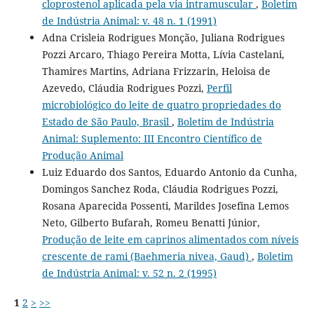
cloprostenol aplicada pela via intramuscular
,
Boletim
de Indústria Animal: v. 48 n. 1 (1991)
Adna Crisleia Rodrigues Monção, Juliana Rodrigues
Pozzi Arcaro, Thiago Pereira Motta, Lívia Castelani,
Thamires Martins, Adriana Frizzarin, Heloisa de
Azevedo, Cláudia Rodrigues Pozzi,
Perfil
microbiológico do leite de quatro propriedades do
Estado de São Paulo, Brasil
,
Boletim de Indústria
Animal: Suplemento: III Encontro Científico de
Produção Animal
Luiz Eduardo dos Santos, Eduardo Antonio da Cunha,
Domingos Sanchez Roda, Cláudia Rodrigues Pozzi,
Rosana Aparecida Possenti, Marildes Josefina Lemos
Neto, Gilberto Bufarah, Romeu Benatti Júnior,
Produção de leite em caprinos alimentados com níveis
crescente de rami (Baehmeria nivea, Gaud)
,
Boletim
de Indústria Animal: v. 52 n. 2 (1995)
1
2
>
>>