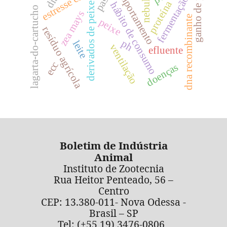
estresse calórico
ganho de peso
comportamento
pasto
fermentação
proteína
hábito de consumo
derivados de peixe
lagarta-do-cartucho
zea mays
dna recombinante
peixe
resíduo agrícola
ph
leite
ventilação
efluente
ecc
doenças
Boletim de Indústria
Animal
Instituto de Zootecnia
Rua Heitor Penteado, 56 –
Centro
CEP: 13.380-011- Nova Odessa -
Brasil – SP
Tel: (+55 19) 3476-0806