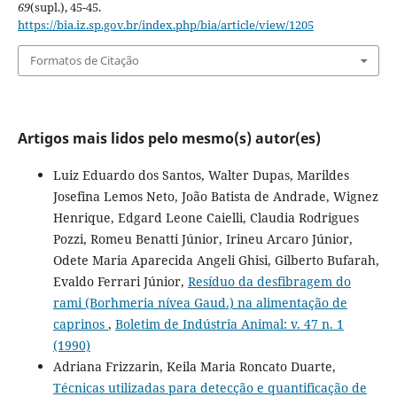
69
(supl.), 45-45.
https://bia.iz.sp.gov.br/index.php/bia/article/view/1205
Formatos de Citação
Artigos mais lidos pelo mesmo(s) autor(es)
Luiz Eduardo dos Santos, Walter Dupas, Marildes
Josefina Lemos Neto, João Batista de Andrade, Wignez
Henrique, Edgard Leone Caielli, Claudia Rodrigues
Pozzi, Romeu Benatti Júnior, Irineu Arcaro Júnior,
Odete Maria Aparecida Angeli Ghisi, Gilberto Bufarah,
Evaldo Ferrari Júnior,
Resíduo da desfibragem do
rami (Borhmeria nívea Gaud.) na alimentação de
caprinos
,
Boletim de Indústria Animal: v. 47 n. 1
(1990)
Adriana Frizzarin, Keila Maria Roncato Duarte,
Técnicas utilizadas para detecção e quantificação de