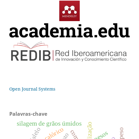
Open Journal Systems
Palavras-chave
silagem de grãos úmidos
nebulização
dialelo
pesos