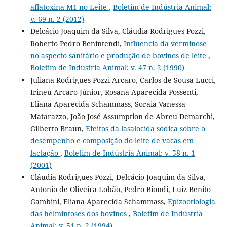
aflatoxina M1 no Leite
,
Boletim de Indústria Animal:
v. 69 n. 2 (2012)
Delcácio Joaquim da Silva, Cláudia Rodrigues Pozzi,
Roberto Pedro Benintendi,
Influencia da verminose
no aspecto sanitário e produção de bovinos de leite
,
Boletim de Indústria Animal: v. 47 n. 2 (1990)
Juliana Rodrigues Pozzi Arcaro, Carlos de Sousa Lucci,
Irineu Arcaro Júnior, Rosana Aparecida Possenti,
Eliana Aparecida Schammass, Soraia Vanessa
Matarazzo, João José Assumption de Abreu Demarchi,
Gilberto Braun,
Efeitos da lasalocida sódica sobre o
desempenho e composição do leite de vacas em
lactação
,
Boletim de Indústria Animal: v. 58 n. 1
(2001)
Cláudia Rodrigues Pozzi, Delcácio Joaquim da Silva,
Antonio de Oliveira Lobão, Pedro Biondi, Luiz Benito
Gambini, Eliana Aparecida Schammass,
Epizootiologia
das helmintoses dos bovinos
,
Boletim de Indústria
Animal: v. 51 n. 2 (1994)