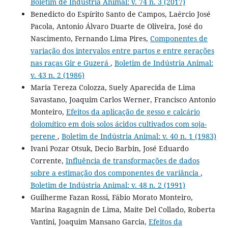
Boletim de Indústria Animal: v. 74 n. 3 (2017)
Benedicto do Espírito Santo de Campos, Laércio José
Pacola, Antonio Álvaro Duarte de Oliveira, José do
Nascimento, Fernando Lima Pires,
Componentes de
variação dos intervalos entre partos e entre gerações
nas raças Gir e Guzerá
,
Boletim de Indústria Animal:
v. 43 n. 2 (1986)
Maria Tereza Colozza, Suely Aparecida de Lima
Savastano, Joaquim Carlos Werner, Francisco Antonio
Monteiro,
Efeitos da aplicação de gesso e calcário
dolomítico em dois solos ácidos cultivados com soja-
perene
,
Boletim de Indústria Animal: v. 40 n. 1 (1983)
Ivani Pozar Otsuk, Decio Barbin, José Eduardo
Corrente,
Influência de transformações de dados
sobre a estimação dos componentes de variância
,
Boletim de Indústria Animal: v. 48 n. 2 (1991)
Guilherme Fazan Rossi, Fábio Morato Monteiro,
Marina Ragagnin de Lima, Maite Del Collado, Roberta
Vantini, Joaquim Mansano Garcia,
Efeitos da