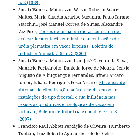
n. 2 (1989)
Soraia Vanessa Matarazzo, Wilson Roberto Soares
Mattos, Maria Cláudia Araripe Sucupira, Paulo Farano
Stacchini, José Manuel Correa de Simas, Alexandre
Vaz Pires,
Teores de uréia em dietas com cana-de-
açúcar: fermentação ruminal e concentrações de
uréia plamática em vacas leiteiras
,
Boletim de
Indústria Animal: v. 63 n. 3 (2006)
Soraia Vanessa Matarazzo, Iran José Oliveira da Silva,
Maurício Perissinotto, Daniella Jorge de Moura, Sérgio
Augusto de Albuquerque Fernandes, Irineu Arcaro
Júnior, Juliana Rodrigues Pozzi Arcaro,
Eficiência de
sistemas de climatização na área de descanso em
instalações do tipo freestall e sua influência nas
respostas produtivas e fisiológicas de vacas em
lactação
,
Boletim de Indústria Animal: v. 64 n. 3
(2007)
Francisco Raul Abbott Perdigão de Oliveira, Humberto
Tonhati, Luiz Roberto Aguiar de Toledo, Celso