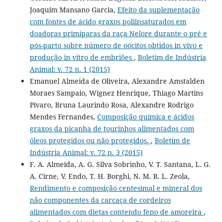
Joaquim Mansano Garcia,
Efeito da suplementação
com fontes de ácido graxos poliinsaturados em
doadoras primíparas da raça Nelore durante o pré e
pós-parto sobre número de oócitos obtidos in vivo e
produção in vitro de embriões
,
Boletim de Indústria
Animal: v. 72 n. 1 (2015)
Emanuel Almeida de Oliveira, Alexandre Amstalden
Moraes Sampaio, Wignez Henrique, Thiago Martins
Pivaro, Bruna Laurindo Rosa, Alexandre Rodrigo
Mendes Fernandes,
Composição química e ácidos
graxos da picanha de tourinhos alimentados com
óleos protegidos ou não protegidos.
,
Boletim de
Indústria Animal: v. 72 n. 3 (2015)
F. A. Almeida, A. G. Silva Sobrinho, V. T. Santana, L. G.
A. Cirne, V. Endo, T. H. Borghi, N. M. B. L. Zeola,
Rendimento e composição centesimal e mineral dos
não componentes da carcaça de cordeiros
alimentados com dietas contendo feno de amoreira
,