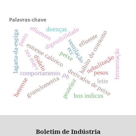
Palavras-chave
efluentes
digestibilidade
doenças
hábito de consumo
lagarta-da-espiga
pasto
efluente
ventilação
estresse calórico
ecc
zea mays
fermentação
peixe
nebulização
dialelo
derivados de peixe
pesos
comportamento
ph
granulometria
heterose
proteína
leite
bos indicus
Boletim de Indústria