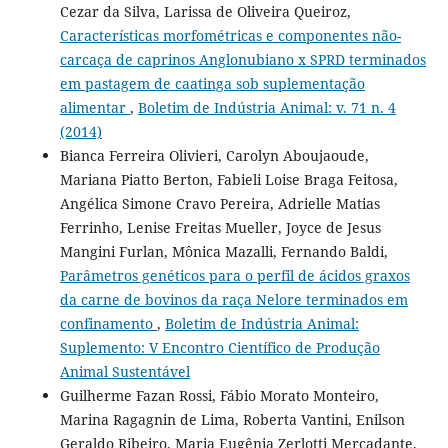
Cezar da Silva, Larissa de Oliveira Queiroz,
Características morfométricas e componentes não-
carcaça de caprinos Anglonubiano x SPRD terminados
em pastagem de caatinga sob suplementação
alimentar
,
Boletim de Indústria Animal: v. 71 n. 4
(2014)
Bianca Ferreira Olivieri, Carolyn Aboujaoude,
Mariana Piatto Berton, Fabieli Loise Braga Feitosa,
Angélica Simone Cravo Pereira, Adrielle Matias
Ferrinho, Lenise Freitas Mueller, Joyce de Jesus
Mangini Furlan, Mônica Mazalli, Fernando Baldi,
Parâmetros genéticos para o perfil de ácidos graxos
da carne de bovinos da raça Nelore terminados em
confinamento
,
Boletim de Indústria Animal:
Suplemento: V Encontro Científico de Produção
Animal Sustentável
Guilherme Fazan Rossi, Fábio Morato Monteiro,
Marina Ragagnin de Lima, Roberta Vantini, Enilson
Geraldo Ribeiro, Maria Eugênia Zerlotti Mercadante,