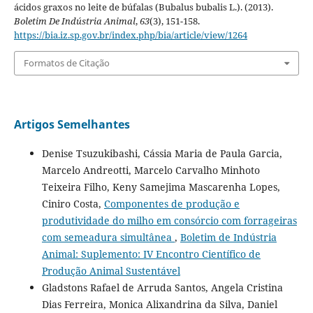
ácidos graxos no leite de búfalas (Bubalus bubalis L.). (2013).
Boletim De Indústria Animal
,
63
(3), 151-158.
https://bia.iz.sp.gov.br/index.php/bia/article/view/1264
Formatos de Citação
Artigos Semelhantes
Denise Tsuzukibashi, Cássia Maria de Paula Garcia,
Marcelo Andreotti, Marcelo Carvalho Minhoto
Teixeira Filho, Keny Samejima Mascarenha Lopes,
Ciniro Costa,
Componentes de produção e
produtividade do milho em consórcio com forrageiras
com semeadura simultânea
,
Boletim de Indústria
Animal: Suplemento: IV Encontro Científico de
Produção Animal Sustentável
Gladstons Rafael de Arruda Santos, Angela Cristina
Dias Ferreira, Monica Alixandrina da Silva, Daniel