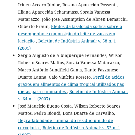
Irineu Arcaro Júnior, Rosana Aparecida Possenti,
Eliana Aparecida Schammass, Soraia Vanessa
Matarazzo, João José Assumption de Abreu Demarchi,
Gilberto Braun,
Efeitos da lasalocida sódica sobre o
desempenho e composição do leite de vacas em
lactação
,
Boletim de Indústria Animal: v. 58 n. 1
(2001)
Sérgio Augusto de Albuquerque Fernandes, Wilson
Roberto Soares Mattos, Soraia Vanessa Matarazzo,
Marco Antônio Sundfield Gama, Dante Pazzanese
Duarte Lanna, Caio Vinícius Rosseto,
Perfil de ácidos
graxos em alimentos de clima tropical utilizados nas
dietas para ruminantes
,
Boletim de Indústria Animal:
v. 64 n. 1 (2007)
José Maurício Bueno Costa, Wilson Roberto Soares
Mattos, Pedro Biondi, Dora Duarte de Carvalho,
Degradabilidade ruminal do resíduo úmido de
cervejaria
,
Boletim de Indústria Animal: v. 52 n. 1
(1995)