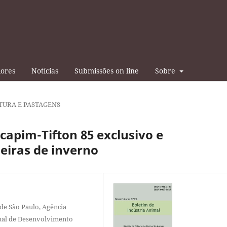
iores
Notícias
Submissões on line
Sobre
TURA E PASTAGENS
 capim-Tifton 85 exclusivo e
iras de inverno
de São Paulo, Agência
onal de Desenvolvimento