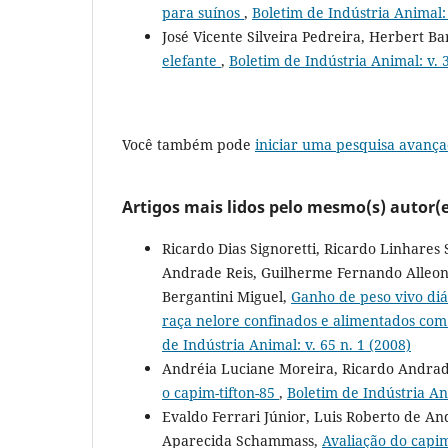
para suínos
,
Boletim de Indústria Animal: 
José Vicente Silveira Pedreira, Herbert B
elefante
,
Boletim de Indústria Animal: v. 3
Você também pode
iniciar uma pesquisa avança
Artigos mais lidos pelo mesmo(s) autor(e
Ricardo Dias Signoretti, Ricardo Linhares
Andrade Reis, Guilherme Fernando Alleon
Bergantini Miguel,
Ganho de peso vivo diá
raça nelore confinados e alimentados co
de Indústria Animal: v. 65 n. 1 (2008)
Andréia Luciane Moreira, Ricardo Andrad
o capim-tifton-85
,
Boletim de Indústria Ani
Evaldo Ferrari Júnior, Luis Roberto de A
Aparecida Schammass,
Avaliação do capim