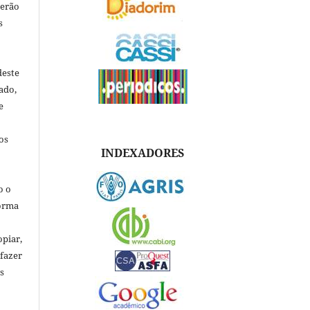
verão
s
deste
ado,
e
os
INDEXADORES
o o
forma
opiar,
 fazer
s