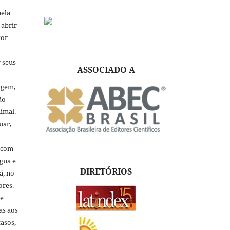
pela
 abrir
vor
 seus
ASSOCIADO A
igem,
ão
nimal.
uar,
, com
ngua e
DIRETÓRIOS
á, no
ores.
de
as aos
asos,