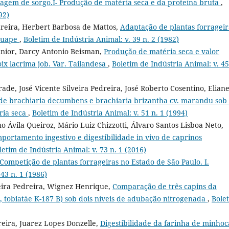
agem de sorgo.I- Produção de matéria seca e da proteína bruta
,
92)
edreira, Herbert Barbosa de Mattos,
Adaptação de plantas forrageir
Iguape
,
Boletim de Indústria Animal: v. 39 n. 2 (1982)
Júnior, Darcy Antonio Beisman,
Produção de matéria seca e valor
oix lacrima job. Var. Tailandesa
,
Boletim de Indústria Animal: v. 45
rade, José Vicente Silveira Pedreira, José Roberto Cosentino, Elian
de brachiaria decumbens e brachiaria brizantha cv. marandu sob 
ria seca
,
Boletim de Indústria Animal: v. 51 n. 1 (1994)
o Ávila Queiroz, Mário Luiz Chizzotti, Álvaro Santos Lisboa Neto,
portamento ingestivo e digestibilidade in vivo de caprinos
letim de Indústria Animal: v. 73 n. 1 (2016)
Competição de plantas forrageiras no Estado de São Paulo. I.
43 n. 1 (1986)
veira Pedreira, Wignez Henrique,
Comparação de três capins da
 tobiatàe K-187 B) sob dois níveis de adubação nitrogenada
,
Bole
reira, Juarez Lopes Donzelle,
Digestibilidade da farinha de minhoc