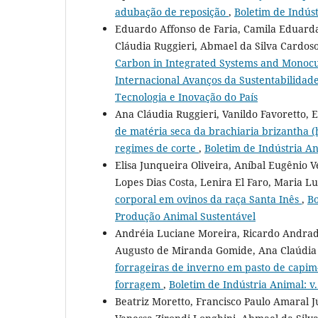
adubação de reposição
,
Boletim de Indúst
Eduardo Affonso de Faria, Camila Eduarda
Cláudia Ruggieri, Abmael da Silva Cardos
Carbon in Integrated Systems and Monocu
Internacional Avanços da Sustentabilidad
Tecnologia e Inovação do País
Ana Cláudia Ruggieri, Vanildo Favoretto, 
de matéria seca da brachiaria brizantha (
regimes de corte
,
Boletim de Indústria Ani
Elisa Junqueira Oliveira, Aníbal Eugênio V
Lopes Dias Costa, Lenira El Faro, Maria Lu
corporal em ovinos da raça Santa Inês
,
Bo
Produção Animal Sustentável
Andréia Luciane Moreira, Ricardo Andrade 
Augusto de Miranda Gomide, Ana Claúdia 
forrageiras de inverno em pasto de capim-
forragem
,
Boletim de Indústria Animal: v.
Beatriz Moretto, Francisco Paulo Amaral 