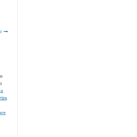
o
do
o
da
etim
bre