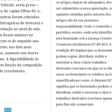
os artigos, depois de adequados, de
triticale; aveia preta +
ser submetidos a nova apreciação. A
a de capim-Tifton 85; e,
opiniões emitidas pelos autores dos
mostras foram coletadas
artigos são de sua exclusiva
 forrageiras de inverno) e
responsabilidade. Todo o conteúdo 
elação ao nível do solo.
periódico, exceto onde está identific
em foram maiores no
está licenciado sob a Licença Creativ
com os do segundo ano
Commons Attribution (CC-BY-NC). A
to, nos dois anos
condição BY implica que os licenciad
ar, aumento nos teores
podem copiar, distribuir, exibir e
a. A digestibilidade in
executar a obra e fazer trabalhos
 em função da composição
derivados com base em que só se dã
de crescimento.
autor ou licenciante os créditos na 
especificada por estes. A cláusula NC
significa que os licenciados podem c
distribuir, exibir e executar a obra e
trabalhos derivados com base apena
para fins não comerciais.