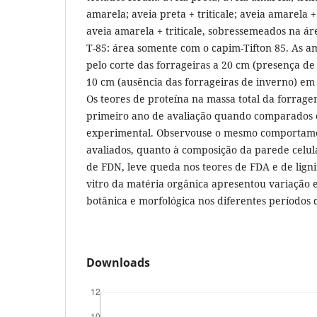
amarela; aveia preta + triticale; aveia amarela + 
aveia amarela + triticale, sobressemeados na áre
T-85: área somente com o capim-Tifton 85. As a
pelo corte das forrageiras a 20 cm (presença de
10 cm (ausência das forrageiras de inverno) em r
Os teores de proteína na massa total da forrag
primeiro ano de avaliação quando comparados 
experimental. Observouse o mesmo comportamen
avaliados, quanto à composição da parede celul
de FDN, leve queda nos teores de FDA e de lignin
vitro da matéria orgânica apresentou variação
botânica e morfológica nos diferentes períodos 
Downloads