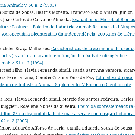
ria Animal: v. 50 n. 2 (1993)
 Souza de Sousa, Beatriz Moretto, Francisco Paulo Amaral Junior,
o, João Carlos de Carvalho Almeida,
Evaluation of Microbial Biomas
lture Pastures
,
Boletim de Indústria Animal: Resumos do I Simpós
e Agropecuária Bicentenário da Independência: 200 Anos de Ciênc
Euclides Braga Malheiros,
Características de crescimento de produ
hochst) stapf. cv. marandu em função de níveis de nitrogênio e
mal: v. 51 n. 2 (1994)
ercesi Filho, Flavia Fernanda Simili, Tassia Sant’Ana Samora, Rica
cia Pereira Lima, Claudia Cristina Paro de Paz,
Estimativa do peso
letim de Indústria Animal: Suplemento: V Encontro Científico de
Reis, Flávia Fernanda Simili, Marcio dos Santos Pedreira, Carlos
Ruggieri, Roselene Nunes da Silveira,
Efeito da sobressemeadura
tifton 85 na disponibilidade de massa seca e composição botânica
 62 n. 3 (2005)
Júnior, Eduardo Affonso de Faria, Camila Eduarda Souza de Sousa,