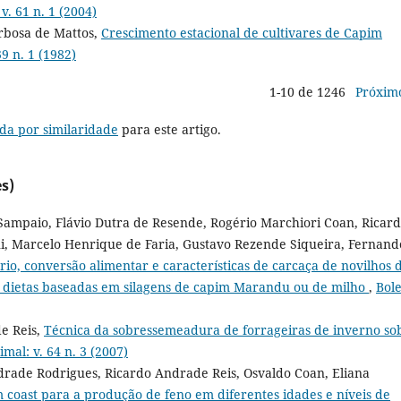
v. 61 n. 1 (2004)
arbosa de Mattos,
Crescimento estacional de cultivares de Capim
9 n. 1 (1982)
1-10 de 1246
Próxim
da por similaridade
para este artigo.
s)
 Sampaio, Flávio Dutra de Resende, Rogério Marchiori Coan, Ricar
i, Marcelo Henrique de Faria, Gustavo Rezende Siqueira, Fernand
rio, conversão alimentar e características de carcaça de novilhos 
m dietas baseadas em silagens de capim Marandu ou de milho
,
Bol
e Reis,
Técnica da sobressemeadura de forrageiras de inverno so
mal: v. 64 n. 3 (2007)
ndrade Rodrigues, Ricardo Andrade Reis, Osvaldo Coan, Eliana
 coast para a produção de feno em diferentes idades e níveis de