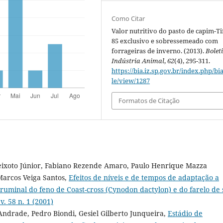
Como Citar
Valor nutritivo do pasto de capim-Ti
85 exclusivo e sobressemeado com
forrageiras de inverno. (2013).
Bolet
Indústria Animal
,
62
(4), 295-311.
https://bia.iz.sp.gov.br/index.php/bia
le/view/1287
Formatos de Citação
Peixoto Júnior, Fabiano Rezende Amaro, Paulo Henrique Mazza
Marcos Veiga Santos,
Efeitos de níveis e de tempos de adaptação a
 ruminal do feno de Coast-cross (Cynodon dactylon) e do farelo de 
v. 58 n. 1 (2001)
Andrade, Pedro Biondi, Gesiel Gilberto Junqueira,
Estádio de