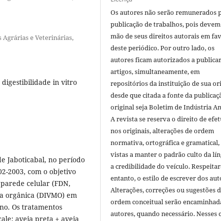
Os autores não serão remunerados 
publicação de trabalhos, pois devem
mão de seus direitos autorais em fa
 Agrárias e Veterinárias,
deste periódico. Por outro lado, os
autores ficam autorizados a publicar
artigos, simultaneamente, em
 digestibilidade in vitro
repositórios da instituição de sua or
desde que citada a fonte da publicaç
original seja Boletim de Indústria A
A revista se reserva o direito de efet
nos originais, alterações de ordem
normativa, ortográfica e gramatical
vistas a manter o padrão culto da lí
e Jaboticabal, no período
a credibilidade do veículo. Respeitar
2-2003, com o objetivo
entanto, o estilo de escrever dos aut
 parede celular (FDN,
Alterações, correções ou sugestões 
ria orgânica (DIVMO) em
ordem conceitual serão encaminhad
rno. Os tratamentos
autores, quando necessário. Nesses c
cale; aveia preta + aveia