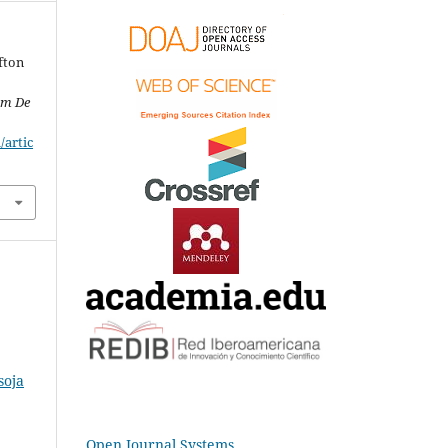
fton
im De
/artic
soja
Open Journal Systems