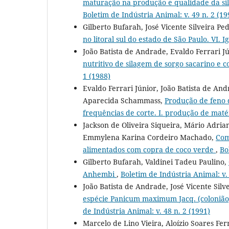
maturação na produção e qualidade da sil
Boletim de Indústria Animal: v. 49 n. 2 (19
Gilberto Bufarah, José Vicente Silveira P
no litoral sul do estado de São Paulo. VI. 
João Batista de Andrade, Evaldo Ferrari 
nutritivo de silagem de sorgo sacarino e c
1 (1988)
Evaldo Ferrari Júnior, João Batista de And
Aparecida Schammass,
Produção de feno 
frequências de corte. I. produção de maté
Jackson de Oliveira Siqueira, Mário Adrian
Emmylena Karina Cordeiro Machado,
Com
alimentados com copra de coco verde
,
Bo
Gilberto Bufarah, Valdinei Tadeu Paulino,
Anhembi
,
Boletim de Indústria Animal: v. 
João Batista de Andrade, José Vicente Sil
espécie Panicum maximum Jacq. (colonião,
de Indústria Animal: v. 48 n. 2 (1991)
Marcelo de Lino Vieira, Aloízio Soares Fer