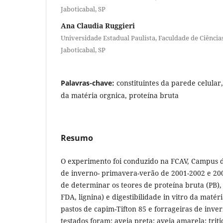
Jaboticabal, SP
Ana Claudia Ruggieri
Universidade Estadual Paulista, Faculdade de Ciências
Jaboticabal, SP
Palavras-chave:
constituintes da parede celular,
da matéria orgnica, proteína bruta
Resumo
O experimento foi conduzido na FCAV, Campus d
de inverno- primavera-verão de 2001-2002 e 200
de determinar os teores de proteína bruta (PB),
FDA, lignina) e digestibilidade in vitro da maté
pastos de capim-Tifton 85 e forrageiras de inve
testados foram: aveia preta; aveia amarela; triti