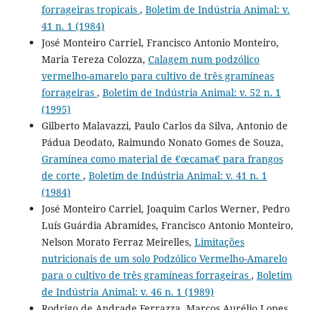
forrageiras tropicais
,
Boletim de Indústria Animal: v.
41 n. 1 (1984)
José Monteiro Carriel, Francisco Antonio Monteiro,
Maria Tereza Colozza,
Calagem num podzólico
vermelho-amarelo para cultivo de três gramíneas
forrageiras
,
Boletim de Indústria Animal: v. 52 n. 1
(1995)
Gilberto Malavazzi, Paulo Carlos da Silva, Antonio de
Pádua Deodato, Raimundo Nonato Gomes de Souza,
Gramínea como material de €œcama€ para frangos
de corte
,
Boletim de Indústria Animal: v. 41 n. 1
(1984)
José Monteiro Carriel, Joaquim Carlos Werner, Pedro
Luís Guárdia Abramides, Francisco Antonio Monteiro,
Nelson Morato Ferraz Meirelles,
Limitações
nutricionais de um solo Podzólico Vermelho-Amarelo
para o cultivo de três gramíneas forrageiras
,
Boletim
de Indústria Animal: v. 46 n. 1 (1989)
Rodrigo de Andrade Ferrazza, Marcos Aurélio Lopes,