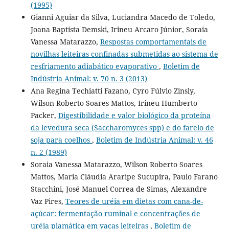
(1995)
Gianni Aguiar da Silva, Luciandra Macedo de Toledo,
Joana Baptista Demski, Irineu Arcaro Júnior, Soraia
Vanessa Matarazzo,
Respostas comportamentais de
novilhas leiteiras confinadas submetidas ao sistema de
resfriamento adiabático evaporativo
,
Boletim de
Indústria Animal: v. 70 n. 3 (2013)
Ana Regina Techiatti Fazano, Cyro Fúlvio Zinsly,
Wilson Roberto Soares Mattos, Irineu Humberto
Packer,
Digestibilidade e valor biológico da proteína
da levedura seca (Saccharomyces spp) e do farelo de
soja para coelhos
,
Boletim de Indústria Animal: v. 46
n. 2 (1989)
Soraia Vanessa Matarazzo, Wilson Roberto Soares
Mattos, Maria Cláudia Araripe Sucupira, Paulo Farano
Stacchini, José Manuel Correa de Simas, Alexandre
Vaz Pires,
Teores de uréia em dietas com cana-de-
açúcar: fermentação ruminal e concentrações de
uréia plamática em vacas leiteiras
,
Boletim de