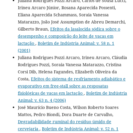
Juliana Rodrigues Pozzi Arcaro, Carlos de Sousa Lucci,
Irineu Arcaro Júnior, Rosana Aparecida Possenti,
Eliana Aparecida Schammass, Soraia Vanessa
Matarazzo, João José Assumption de Abreu Demarchi,
Gilberto Braun,
Efeitos da lasalocida sódica sobre o
desempenho e composição do leite de vacas em
lactação
,
Boletim de Indústria Animal: v. 58 n. 1
(2001)
Juliana Rodrigues Pozzi Arcaro, Irineu Arcaro, Cláudia
Rodrigues Pozzi, Soraia Vanessa Matarazzo, Cristina
Corsi Dib, Helena Fagundes, Elizabeth Oliveira da
Costa,
Efeitos do sistema de resfriamento adiabático e
evaporativo em free-stall sobre as resposatas
fisiológicas de vacas em lactação
,
Boletim de Indústria
Animal: v. 63 n. 4 (2006)
José Maurício Bueno Costa, Wilson Roberto Soares
Mattos, Pedro Biondi, Dora Duarte de Carvalho,
Degradabilidade ruminal do resíduo úmido de
cervejaria
,
Boletim de Indústria Animal: v. 52 n. 1