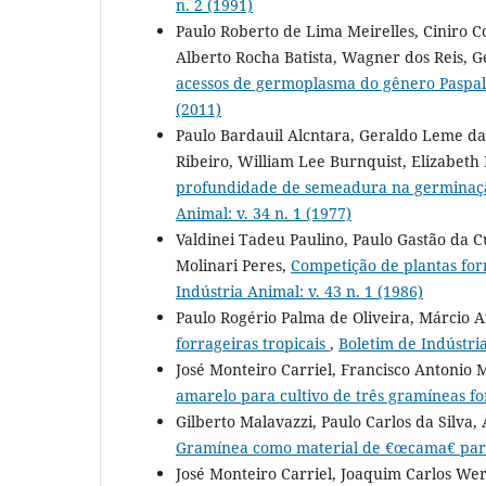
n. 2 (1991)
Paulo Roberto de Lima Meirelles, Ciniro Co
Alberto Rocha Batista, Wagner dos Reis, Ge
acessos de germoplasma do gênero Paspa
(2011)
Paulo Bardauil Alcntara, Geraldo Leme da 
Ribeiro, William Lee Burnquist, Elizabet
profundidade de semeadura na germinaçã
Animal: v. 34 n. 1 (1977)
Valdinei Tadeu Paulino, Paulo Gastão da 
Molinari Peres,
Competição de plantas forr
Indústria Animal: v. 43 n. 1 (1986)
Paulo Rogério Palma de Oliveira, Márcio 
forrageiras tropicais
,
Boletim de Indústria
José Monteiro Carriel, Francisco Antonio 
amarelo para cultivo de três gramíneas f
Gilberto Malavazzi, Paulo Carlos da Silv
Gramínea como material de €œcama€ para
José Monteiro Carriel, Joaquim Carlos We