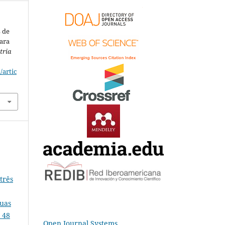
s de
para
tria
/artic
e
três
duas
 48
Open Journal Systems