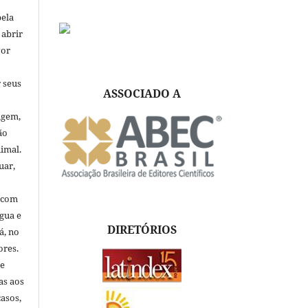
pela
 abrir
vor
 seus
ASSOCIADO A
igem,
ão
nimal.
uar,
, com
ngua e
DIRETÓRIOS
á, no
ores.
de
as aos
asos,