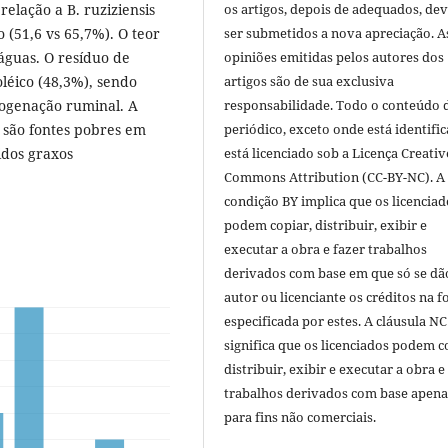
elação a B. ruziziensis
os artigos, depois de adequados, de
 (51,6 vs 65,7%). O teor
ser submetidos a nova apreciação. A
águas. O resíduo de
opiniões emitidas pelos autores dos
oléico (48,3%), sendo
artigos são de sua exclusiva
rogenação ruminal. A
responsabilidade. Todo o conteúdo 
) são fontes pobres em
periódico, exceto onde está identific
idos graxos
está licenciado sob a Licença Creativ
Commons Attribution (CC-BY-NC). A
condição BY implica que os licenciad
podem copiar, distribuir, exibir e
executar a obra e fazer trabalhos
derivados com base em que só se dã
autor ou licenciante os créditos na 
especificada por estes. A cláusula NC
significa que os licenciados podem c
distribuir, exibir e executar a obra e
trabalhos derivados com base apena
para fins não comerciais.