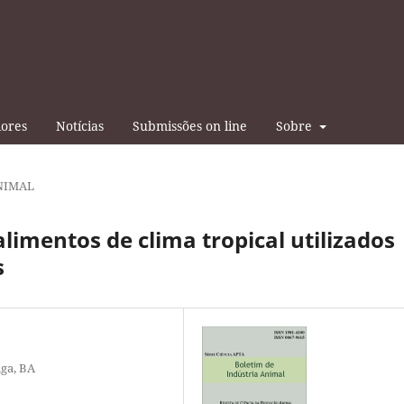
iores
Notícias
Submissões on line
Sobre
NIMAL
alimentos de clima tropical utilizados
s
nga, BA