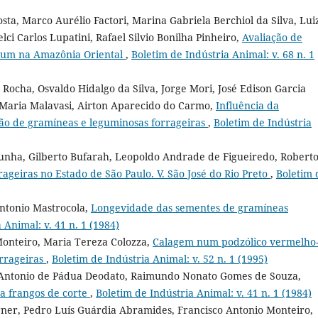
sta, Marco Aurélio Factori, Marina Gabriela Berchiol da Silva, Lui
lci Carlos Lupatini, Rafael Silvio Bonilha Pinheiro,
Avaliação de
lum na Amazônia Oriental
,
Boletim de Indústria Animal: v. 68 n. 1
Rocha, Osvaldo Hidalgo da Silva, Jorge Mori, José Edison Garcia
h Maria Malavasi, Airton Aparecido do Carmo,
Influência da
o de gramíneas e leguminosas forrageiras
,
Boletim de Indústria
Cunha, Gilberto Bufarah, Leopoldo Andrade de Figueiredo, Robert
ageiras no Estado de São Paulo. V. São José do Rio Preto
,
Boletim 
Antonio Mastrocola,
Longevidade das sementes de gramíneas
 Animal: v. 41 n. 1 (1984)
Monteiro, Maria Tereza Colozza,
Calagem num podzólico vermelho
orrageiras
,
Boletim de Indústria Animal: v. 52 n. 1 (1995)
a, Antonio de Pádua Deodato, Raimundo Nonato Gomes de Souza,
 frangos de corte
,
Boletim de Indústria Animal: v. 41 n. 1 (1984)
rner, Pedro Luís Guárdia Abramides, Francisco Antonio Monteiro,