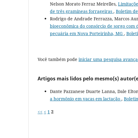
Nelson Morato Ferraz Meirelles,
Limitaçõe
de três gramíneas forrageiras
,
Boletim de
Rodrigo de Andrade Ferrazza, Marcos Aur
bioeconômica do consórcio de sorgo com di
pecuária em Nova Porteirinha, MG
,
Bolet
Você também pode
iniciar uma pesquisa avança
Artigos mais lidos pelo mesmo(s) autor(e
Dante Pazzanese Duarte Lanna, Dale Elt
a hormônio em vacas em lactação
,
Boleti
<<
<
1
2