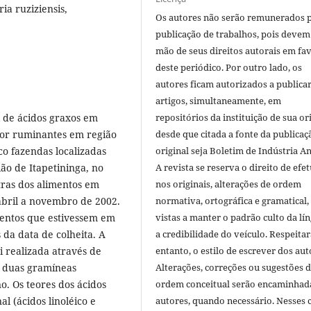
ia ruziziensis,
Os autores não serão remunerados 
publicação de trabalhos, pois devem
mão de seus direitos autorais em fa
deste periódico. Por outro lado, os
autores ficam autorizados a publicar
artigos, simultaneamente, em
l de ácidos graxos em
repositórios da instituição de sua or
por ruminantes em região
desde que citada a fonte da publicaç
co fazendas localizadas
original seja Boletim de Indústria A
ião de Itapetininga, no
A revista se reserva o direito de efet
tras dos alimentos em
nos originais, alterações de ordem
abril a novembro de 2002.
normativa, ortográfica e gramatical
mentos que estivessem em
vistas a manter o padrão culto da lí
da data de colheita. A
a credibilidade do veículo. Respeitar
i realizada através de
entanto, o estilo de escrever dos aut
s duas gramíneas
Alterações, correções ou sugestões 
o. Os teores dos ácidos
ordem conceitual serão encaminhad
 (ácidos linoléico e
autores, quando necessário. Nesses c