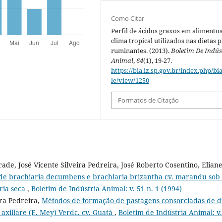
Como Citar
Perfil de ácidos graxos em alimento
clima tropical utilizados nas dietas 
ruminantes. (2013).
Boletim De Indús
Animal
,
64
(1), 19-27.
https://bia.iz.sp.gov.br/index.php/bia
le/view/1250
Formatos de Citação
rade, José Vicente Silveira Pedreira, José Roberto Cosentino, Elian
de brachiaria decumbens e brachiaria brizantha cv. marandu sob 
ria seca
,
Boletim de Indústria Animal: v. 51 n. 1 (1994)
ira Pedreira,
Métodos de formação de pastagens consorciadas de 
axillare (E. Mey) Verdc. cv. Guatá
,
Boletim de Indústria Animal: v.