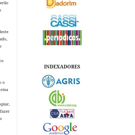
verão
s
deste
ado,
e
os
INDEXADORES
o o
forma
opiar,
 fazer
s