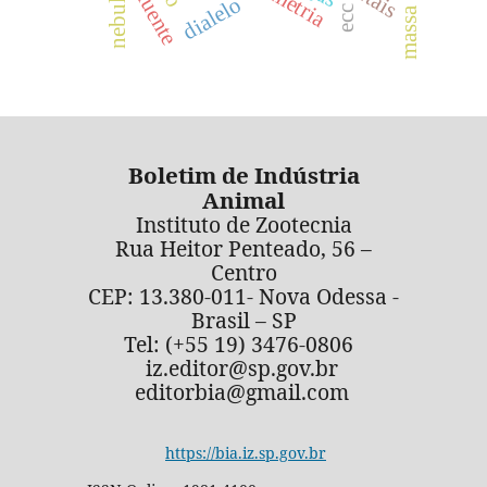
efluente
dialelo
ecc
Boletim de Indústria
Animal
Instituto de Zootecnia
Rua Heitor Penteado, 56 –
Centro
CEP: 13.380-011- Nova Odessa -
Brasil – SP
Tel: (+55 19) 3476-0806
iz.editor@sp.gov.br
editorbia@gmail.com
https://bia.iz.sp.gov.br