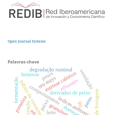
Open Journal Systems
Palavras-chave
degradação ruminal
ventilação
estresse calórico
pesos
heterose
zea mays
fermentação
efluentes
hábito de consumo
comportamento
massa de forragem
derivados de peixe
proteína
índices ambientais
pasto
peixe
nebulização
ph
granulometria
doenças
leite