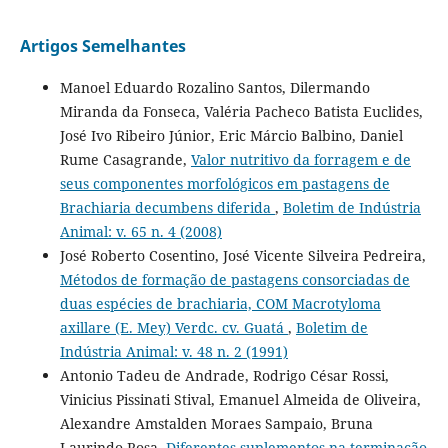
Artigos Semelhantes
Manoel Eduardo Rozalino Santos, Dilermando
Miranda da Fonseca, Valéria Pacheco Batista Euclides,
José Ivo Ribeiro Júnior, Eric Márcio Balbino, Daniel
Rume Casagrande,
Valor nutritivo da forragem e de
seus componentes morfológicos em pastagens de
Brachiaria decumbens diferida
,
Boletim de Indústria
Animal: v. 65 n. 4 (2008)
José Roberto Cosentino, José Vicente Silveira Pedreira,
Métodos de formação de pastagens consorciadas de
duas espécies de brachiaria, COM Macrotyloma
axillare (E. Mey) Verdc. cv. Guatá
,
Boletim de
Indústria Animal: v. 48 n. 2 (1991)
Antonio Tadeu de Andrade, Rodrigo César Rossi,
Vinicius Pissinati Stival, Emanuel Almeida de Oliveira,
Alexandre Amstalden Moraes Sampaio, Bruna
Laurindo Rosa,
Diferentes suplementos na terminação