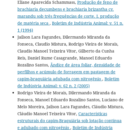
Eliane Aparecida Schammass,
Produção de feno de
brachiaria decumbens e brachiaria brizantha cv.
marandu sob três frequências de corte. I. produção
de matéria seca
,
Boletim de Indústria Animal: v. 51 n.
1 (1994)
Jailson Lara Fagundes, Dilermando Miranda da
Fonseca, Claudio Mistura, Rodrigo Vieira de Morais,
Claudio Manoel Teixeira Vitor, Gilberto da Cunha
Reis, Daniel Rume Casagrande, Manoel Eduardo
Rozalino Santos,
Ãndice de área foliar, densidade de
perfilhos e acúmulo de forragem em pastagem de
capim-braquiária adubada com nitrogênio
,
Boletim
de Indústria Animal: v. 62 n. 2 (2005)
Rodrigo Vieira de Morais, Dilermando Miranda da
Fonseca, Manoel Eduardo Rozalino Santos, Luciano de
Melo Moreira, Jailson Lara Fagundes, Cláudio Mistura,
Cláudio Manoel Teixeira Vitor,
Características
estruturais do capim-Braquiária sob lotação contínua
e adubado com nitrogênio
,
Boletim de Indústria