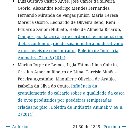
Luis Gustavo Castro Alves, José Carlos da Silveira
Osório, Alexandre Rodrigo Mendes Fernandes,
Fernando Miranda de Vargas Júnior, Maria Teresa
Moreira Osório, Leonardo de Oliveira Seno, Keni
Eduardo Zanoni Nubiato, Hélio de Almeida Ricardo,
Composição da carcaça de cordeiros terminados com
dietas contendo grão de soja in natura ou desativado
e dois níveis de concentrado
,
Boletim de Indústria
Animal: v. 71 n. 3 (2014)
Marina Jorge de Lemos, Lígia Fátima Lima Calixto,
Cristina Amorim Ribeiro de Lima, Tarcísio Simões
Pereira Agostinho, Maquilene Oliveira de Araújo,
Isabella da Silva do Couto,
Influência da
granulometria do calcário sobre a qualidade da casca
de ovos produzidos por poedeiras semipesadas
criadas no piso
,
Boletim de Indústria Animal: v. 68 n.
2 (2011)
Anterior
21-30 de 1345
Próximo