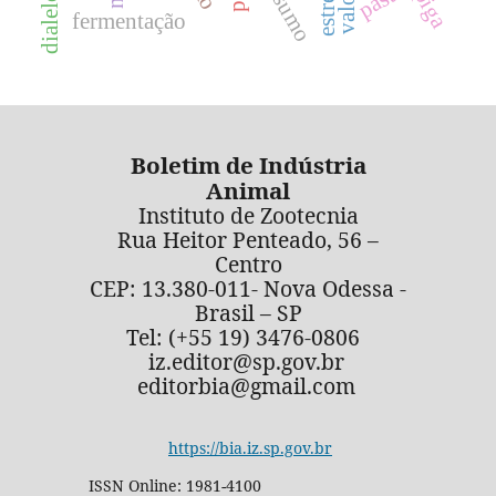
dialelo
fermentação
Boletim de Indústria
Animal
Instituto de Zootecnia
Rua Heitor Penteado, 56 –
Centro
CEP: 13.380-011- Nova Odessa -
Brasil – SP
Tel: (+55 19) 3476-0806
iz.editor@sp.gov.br
editorbia@gmail.com
https://bia.iz.sp.gov.br
ISSN Online: 1981-4100