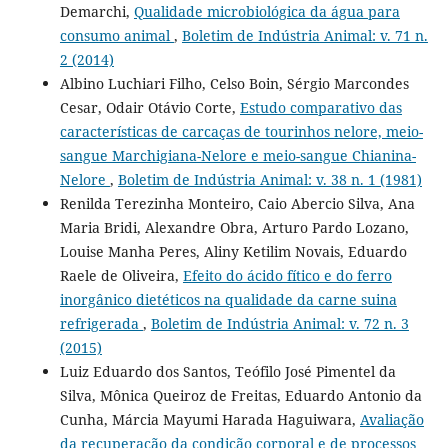
Demarchi,
Qualidade microbiológica da água para
consumo animal
,
Boletim de Indústria Animal: v. 71 n.
2 (2014)
Albino Luchiari Filho, Celso Boin, Sérgio Marcondes
Cesar, Odair Otávio Corte,
Estudo comparativo das
características de carcaças de tourinhos nelore, meio-
sangue Marchigiana-Nelore e meio-sangue Chianina-
Nelore
,
Boletim de Indústria Animal: v. 38 n. 1 (1981)
Renilda Terezinha Monteiro, Caio Abercio Silva, Ana
Maria Bridi, Alexandre Obra, Arturo Pardo Lozano,
Louise Manha Peres, Aliny Ketilim Novais, Eduardo
Raele de Oliveira,
Efeito do ácido fítico e do ferro
inorgânico dietéticos na qualidade da carne suina
refrigerada
,
Boletim de Indústria Animal: v. 72 n. 3
(2015)
Luiz Eduardo dos Santos, Teófilo José Pimentel da
Silva, Mônica Queiroz de Freitas, Eduardo Antonio da
Cunha, Márcia Mayumi Harada Haguiwara,
Avaliação
da recuperação da condição corporal e de processos