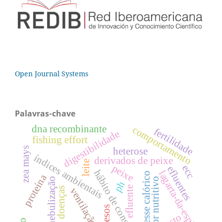
Open Journal Systems
Palavras-chave
dna recombinante
comportamento
fertilidade
digestibilidade
fishing effort
zea mays
heterose
índices ambientais
derivados de peixe
leite
peixe
ecc
efluentes
hábito de consumo
lagarta-da-espiga
estresse calórico
proteína
nebulização
valor nutritivo
ph
efluente
doenças
ventilação
pesos
pasto