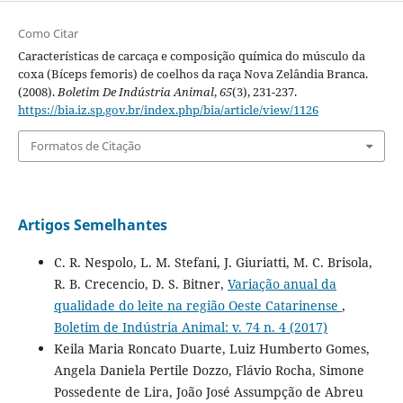
Como Citar
Características de carcaça e composição química do músculo da
coxa (Bíceps femoris) de coelhos da raça Nova Zelândia Branca.
(2008).
Boletim De Indústria Animal
,
65
(3), 231-237.
https://bia.iz.sp.gov.br/index.php/bia/article/view/1126
Formatos de Citação
Artigos Semelhantes
C. R. Nespolo, L. M. Stefani, J. Giuriatti, M. C. Brisola,
R. B. Crecencio, D. S. Bitner,
Variação anual da
qualidade do leite na região Oeste Catarinense
,
Boletim de Indústria Animal: v. 74 n. 4 (2017)
Keila Maria Roncato Duarte, Luiz Humberto Gomes,
Angela Daniela Pertile Dozzo, Flávio Rocha, Simone
Possedente de Lira, João José Assumpção de Abreu