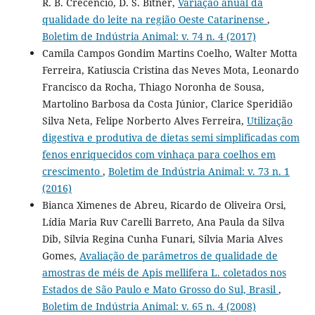
R. B. Crecencio, D. S. Bitner,
Variação anual da
qualidade do leite na região Oeste Catarinense
,
Boletim de Indústria Animal: v. 74 n. 4 (2017)
Camila Campos Gondim Martins Coelho, Walter Motta
Ferreira, Katiuscia Cristina das Neves Mota, Leonardo
Francisco da Rocha, Thiago Noronha de Sousa,
Martolino Barbosa da Costa Júnior, Clarice Speridião
Silva Neta, Felipe Norberto Alves Ferreira,
Utilização
digestiva e produtiva de dietas semi simplificadas com
fenos enriquecidos com vinhaça para coelhos em
crescimento
,
Boletim de Indústria Animal: v. 73 n. 1
(2016)
Bianca Ximenes de Abreu, Ricardo de Oliveira Orsi,
Lídia Maria Ruv Carelli Barreto, Ana Paula da Silva
Dib, Silvia Regina Cunha Funari, Silvia Maria Alves
Gomes,
Avaliação de parâmetros de qualidade de
amostras de méis de Apis mellifera L. coletados nos
Estados de São Paulo e Mato Grosso do Sul, Brasil
,
Boletim de Indústria Animal: v. 65 n. 4 (2008)