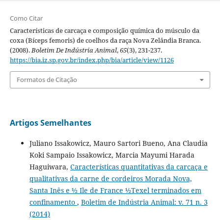
Como Citar
Características de carcaça e composição química do músculo da
coxa (Bíceps femoris) de coelhos da raça Nova Zelândia Branca.
(2008).
Boletim De Indústria Animal
,
65
(3), 231-237.
https://bia.iz.sp.gov.br/index.php/bia/article/view/1126
Formatos de Citação
Artigos Semelhantes
Juliano Issakowicz, Mauro Sartori Bueno, Ana Claudia
Koki Sampaio Issakowicz, Marcia Mayumi Harada
Haguiwara,
Características quantitativas da carcaça e
qualitativas da carne de cordeiros Morada Nova,
Santa Inês e ½ Ile de France ½Texel terminados em
confinamento
,
Boletim de Indústria Animal: v. 71 n. 3
(2014)