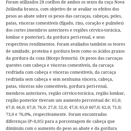
Foram utilizados 28 coelhos de ambos os sexos da raça Nova
Zelândia branca, com objetivo de se avaliar os efeitos dos
pesos ao abate sobre os pesos das carcaças, cabeças, peles,
patas, vísceras comestíveis (fígado, rins, coração e pulmões)
dos cortes (membros anteriores e regiões cérvico-torácica,
lombar e posterior), da gordura peri-renal, e seus
respectivos rendimentos. Foram avaliados também os teores
de umidade, proteína e gordura bem como os ácidos graxos
da gordura da coxa (Bíceps femoris). Os pesos das carcaças
quentes com cabeça e vísceras comestíveis, da carcaça
resfriada com cabeça e vísceras comestíveis, da carcaça
resfriada sem cabeça e sem nenhuma víscera, cabeça,
patas, vísceras não comestíveis, gordura peri-renal,
membros anteriores, região cérvico-torácica, região lombar,
região posterior tiveram um aumento percentual de: 65,0;
67,0; 66,0; 67,0; 76,0; 27,0; 52,0; 47,0; 65,0 607,0; 62,0; 71,0;
73,0 e 76,0%, respectivamente. Foram encontradas
diferenças (P<0,05) para a porcentagem de cabeça que
diminuiu com o aumento do peso ao abate e da gordura