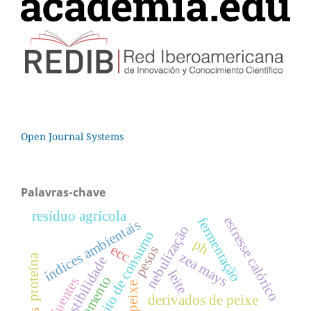
Open Journal Systems
Palavras-chave
resíduo agrícola
estresse calórico
fermentação
índices ambientais
nebulização
hábito de consumo
ph
ecc
pesos
zea mays
proteína
digestibilidade
leite
efluentes
peixe
derivados de peixe