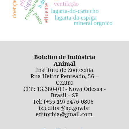
comportamento
doenças
ventilação
efluente
lagarta-do-cartucho
pasto
lagarta-da-espiga
mineral orgnico
Boletim de Indústria
Animal
Instituto de Zootecnia
Rua Heitor Penteado, 56 –
Centro
CEP: 13.380-011- Nova Odessa -
Brasil – SP
Tel: (+55 19) 3476-0806
iz.editor@sp.gov.br
editorbia@gmail.com