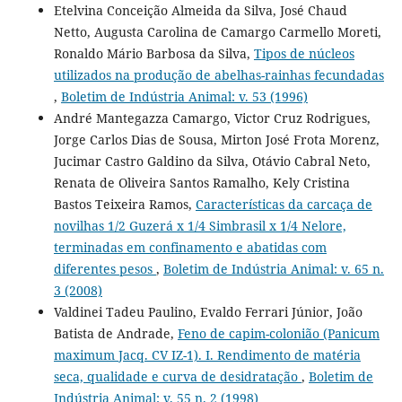
Etelvina Conceição Almeida da Silva, José Chaud
Netto, Augusta Carolina de Camargo Carmello Moreti,
Ronaldo Mário Barbosa da Silva,
Tipos de núcleos
utilizados na produção de abelhas-rainhas fecundadas
,
Boletim de Indústria Animal: v. 53 (1996)
André Mantegazza Camargo, Victor Cruz Rodrigues,
Jorge Carlos Dias de Sousa, Mirton José Frota Morenz,
Jucimar Castro Galdino da Silva, Otávio Cabral Neto,
Renata de Oliveira Santos Ramalho, Kely Cristina
Bastos Teixeira Ramos,
Características da carcaça de
novilhas 1/2 Guzerá x 1/4 Simbrasil x 1/4 Nelore,
terminadas em confinamento e abatidas com
diferentes pesos
,
Boletim de Indústria Animal: v. 65 n.
3 (2008)
Valdinei Tadeu Paulino, Evaldo Ferrari Júnior, João
Batista de Andrade,
Feno de capim-colonião (Panicum
maximum Jacq. CV IZ-1). I. Rendimento de matéria
seca, qualidade e curva de desidratação
,
Boletim de
Indústria Animal: v. 55 n. 2 (1998)