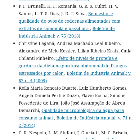
P. F. Brunelli, H. F. Romania, G. R. S. Cultri, H. V.
Santos, L. T. S. Dias, J. D. T. Silva,
Bem-estar e
qualidade de ovos de codornas alimentadas com
extratos de camomila e passiflora
,
Boletim de
Indústria Animal: v. 75 (2018)
Christine Laganá, Andréa Machado Leal Ribeiro,
Alexandre de Melo Kessler, Lilian Ribeiro Kratz, Cátia
Chilanti Pinheiro,
Efeito de níveis de proteína e
gordura da dieta na gordura abdominal de frangos
estressados por calor
,
Boletim de Indústria Animal: v.
62 n. 4 (2005)
Keila Maria Roncato Duarte, Luiz Humberto Gomes,
Angela Daniela Pertile Dozzo, Flávio Rocha, Simone
Possedente de Lira, João José Assumpção de Abreu
Demarchi,
Qualidade microbiológica da água para
consumo animal
,
Boletim de Indústria Animal: v. 71 n.
2 (2014)
C. R. Nespolo, L. M. Stefani, J. Giuriatti, M. C. Brisola,