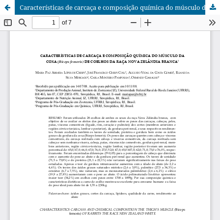
Características de carcaça e composição química do músculo da coxa (Bíceps femoris) de coelhos da raça Nova Zelândia Branca