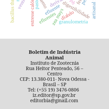
artisanal fishing
estresse calórico
pasto
ph
digestibilidade
efluente
zea mays
dialelo
efluentes
granulometria
Boletim de Indústria
Animal
Instituto de Zootecnia
Rua Heitor Penteado, 56 –
Centro
CEP: 13.380-011- Nova Odessa -
Brasil – SP
Tel: (+55 19) 3476-0806
iz.editor@sp.gov.br
editorbia@gmail.com