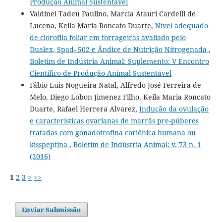
Produção Animal Sustentável
Valdinei Tadeu Paulino, Marcia Atauri Cardelli de
Lucena, Keila Maria Roncato Duarte,
Nível adequado
de clorofila foliar em forrageiras avaliado pelo
Dualex, Spad- 502 e Ãndice de Nutrição Nitrogenada
,
Boletim de Indústria Animal: Suplemento: V Encontro
Científico de Produção Animal Sustentável
Fábio Luis Nogueira Natal, Alfredo José Ferreira de
Melo, Diego Lobon Jimenez Filho, Keila Maria Roncato
Duarte, Rafael Herrera Alvarez,
Indução da ovulação
e características ovarianas de marrãs pre-púberes
tratadas com gonadotrofina coriônica humana ou
kisspeptina
,
Boletim de Indústria Animal: v. 73 n. 1
(2016)
1
2
3
>
>>
Enviar Submissão