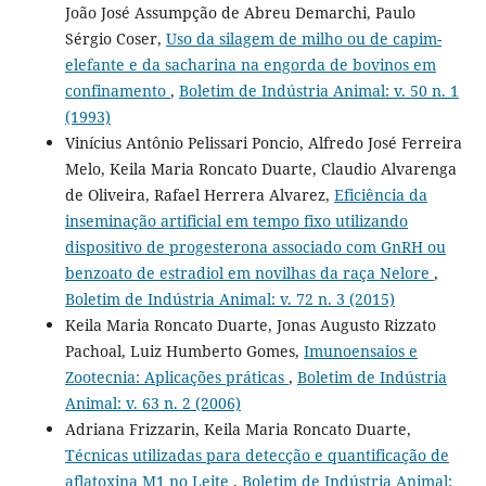
João José Assumpção de Abreu Demarchi, Paulo
Sérgio Coser,
Uso da silagem de milho ou de capim-
elefante e da sacharina na engorda de bovinos em
confinamento
,
Boletim de Indústria Animal: v. 50 n. 1
(1993)
Vinícius Antônio Pelissari Poncio, Alfredo José Ferreira
Melo, Keila Maria Roncato Duarte, Claudio Alvarenga
de Oliveira, Rafael Herrera Alvarez,
Eficiência da
inseminação artificial em tempo fixo utilizando
dispositivo de progesterona associado com GnRH ou
benzoato de estradiol em novilhas da raça Nelore
,
Boletim de Indústria Animal: v. 72 n. 3 (2015)
Keila Maria Roncato Duarte, Jonas Augusto Rizzato
Pachoal, Luiz Humberto Gomes,
Imunoensaios e
Zootecnia: Aplicações práticas
,
Boletim de Indústria
Animal: v. 63 n. 2 (2006)
Adriana Frizzarin, Keila Maria Roncato Duarte,
Técnicas utilizadas para detecção e quantificação de
aflatoxina M1 no Leite
,
Boletim de Indústria Animal: