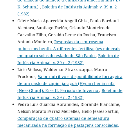
K. Schum.)
,
Boletim de Indústria Animal: v. 39 n. 2
(1982)
Odete Maria Aparecida Angeli Ghisi, Paulo Bardauil
Alcntara, Santiago Fariña, Orlando Monteiro de
Carvalho Filho, Geraldo Leme da Rocha, Francisco
Antonio Monteiro,
Respostas da centrosema
pubescens benth. A diferentes fertilizações minerais
em quatro solos do estado de São Paulo
,
Boletim de
Indústria Animal: v. 39 n. 2 (1982)
Lício Velloso, Waldemar Strazzacappa, Mauro
Procknor,
Valor nutritivo e disponibilidade forrageira
de um pasto de capim-jaraguá (Hyparrhenia rufa
(Nees) Stapf). Fase II. Período de Inverno
,
Boletim de
Indústria Animal: v. 39 n. 2 (1982)
Pedro Luís Guárdia Abramides, Diorande Bianchine,
Nelson Morato Ferraz Meirelles, Hélio Jesses Sartini,
Comparação de quatro sistemas de semeadura
mecanizada na formação de pastagens consociadas,