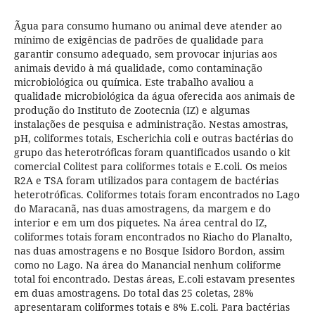
Ãgua para consumo humano ou animal deve atender ao
mínimo de exigências de padrões de qualidade para
garantir consumo adequado, sem provocar injurias aos
animais devido à má qualidade, como contaminação
microbiológica ou química. Este trabalho avaliou a
qualidade microbiológica da água oferecida aos animais de
produção do Instituto de Zootecnia (IZ) e algumas
instalações de pesquisa e administração. Nestas amostras,
pH, coliformes totais, Escherichia coli e outras bactérias do
grupo das heterotróficas foram quantificados usando o kit
comercial Colitest para coliformes totais e E.coli. Os meios
R2A e TSA foram utilizados para contagem de bactérias
heterotróficas. Coliformes totais foram encontrados no Lago
do Maracanã, nas duas amostragens, da margem e do
interior e em um dos piquetes. Na área central do IZ,
coliformes totais foram encontrados no Riacho do Planalto,
nas duas amostragens e no Bosque Isidoro Bordon, assim
como no Lago. Na área do Manancial nenhum coliforme
total foi encontrado. Destas áreas, E.coli estavam presentes
em duas amostragens. Do total das 25 coletas, 28%
apresentaram coliformes totais e 8% E.coli. Para bactérias