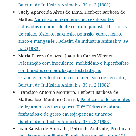
Boletim de Indústria Animal: v. 39 n. 2 (1982)
Suely Aparecida Alves de Lima, Herbert Barbosa de
Mattos,
Nutrição mineral em cinco estilosantes
cultivados em um solo de cerrado paulista. II. Teores
de cálcio, fósforo, magnésio, potássio, cobre, ferro,
zinco e manganês
,
Boletim de Indústria Animal: v. 39
n. 2 (1982)
Maria Tereza Colozza, Joaquim Carlos Werner,
Peletização com inoculante, molibdênio e hiperfosfato
combinados com adubação fosfatada, no
estabelecimento da centrosema em solo de cerrado
,
Boletim de Indústria Animal: v. 39 n. 2 (1982)
Francisco Antonio Monteiro, Herbert Barbosa de
Mattos, José Monteiro Carriel,
Peletização de sementes
de leguminosas forrageiras. II €“ Efeitos de adubos
fosfatados e de gesso em soja-perene tinaraoo
,
Boletim de Indústria Animal: v. 39 n. 2 (1982)
João Batista de Andrade, Pedro de Andrade,
Produção
de silagem do milheto (Pennisetum americanum ( L)