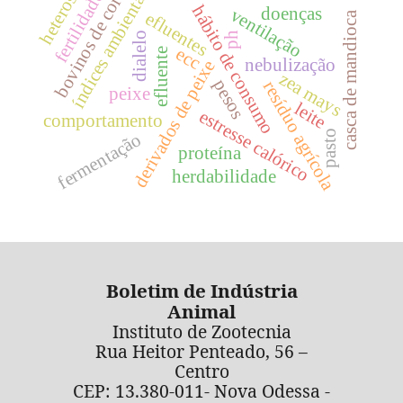
índices ambientais
bovinos de corte
heterose
fertilidade
hábito de consumo
doenças
ventilação
efluentes
casca de mandioca
ph
dialelo
ecc
efluente
nebulização
derivados de peixe
zea mays
pesos
resíduo agrícola
peixe
leite
estresse calórico
comportamento
pasto
fermentação
proteína
herdabilidade
Boletim de Indústria
Animal
Instituto de Zootecnia
Rua Heitor Penteado, 56 –
Centro
CEP: 13.380-011- Nova Odessa -