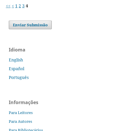
<<
<
1
2
3
4
Enviar Submissão
Idioma
English
Español
Português
Informações
Para Leitores
Para Autores
Para Bibliotecários