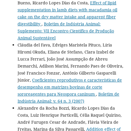
Bueno, Ricardo Lopes Dias da Costa,
Effect of lipid
supplementation in lamb diets with macadamia oil
cake on the dry matter intake and apparent fiber
digestibility
,
Boletim de Indústria Animal:
Suplemento: VII Encontro Científico de Produção
Animal Sustentável
Cláudia del Fava, Edviges Maristela Pituco, Líria
Hiromi Okuda, Eliana de Stefano, Clara Izabel de
Lucca Ferrari, João José Assumpção de Abreu
Demarchi, Adilson Marini, Fernando Paes de Oliveira,
José Francisco Fonzar, Antônio Gilberto Gasparelli
Júnior,
Coeficientes reprodutivos e características de
desempenho em matrizes bovinas de corte
sororeagentes para Neospora caninum
,
Boletim de
Indústria Animal: v. 64 n. 3 (2007)
Alexandre da Rocha Bozzi, Ricardo Lopes Dias da
Costa, Luiz Henrique Particelli, Célia Raquel Quirino,
André Furugen Cesar de Andrade, Flávia Vieira de
Freitas, Marina da Silva Passarelli,
Addition effect of