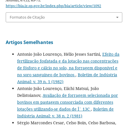
Animal
,
67
(1), 65-71.
https://bia.iz.sp.gov.br/index.php/bia/article/view/1092
Formatos de Citação
Artigos Semelhantes
Antonio João Lourenço, Hélio Jesses Sartini,
Efeito da
fertilização fosfatada e da lotação nas concentrações
de fósforo e cálcio no solo, na forragem disponível e
no soro sanguíneo de bovinos
,
Boletim de Indústria
Animal: v. 39 n. 1 (1982)
Antonio João Lourenço, Eiichi Matsui, João
Delistoianov,
Avaliação de forragem selecionada por
bovinos em pastagem consorciada com diferentes
lotações utilizando-se dados de Î´ 13C
,
Boletim de
Indústria Animal: v. 38 n. 2 (1981)
Sérgio Marcondes Cesar, Celso Boin, Celso Barbosa,