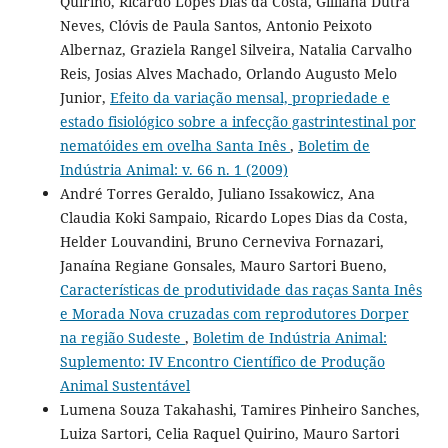
Quirino, Ricardo Lopes Dias da Costa, Gilliana Dutra
Neves, Clóvis de Paula Santos, Antonio Peixoto
Albernaz, Graziela Rangel Silveira, Natalia Carvalho
Reis, Josias Alves Machado, Orlando Augusto Melo
Junior,
Efeito da variação mensal, propriedade e
estado fisiológico sobre a infecção gastrintestinal por
nematóides em ovelha Santa Inês
,
Boletim de
Indústria Animal: v. 66 n. 1 (2009)
André Torres Geraldo, Juliano Issakowicz, Ana
Claudia Koki Sampaio, Ricardo Lopes Dias da Costa,
Helder Louvandini, Bruno Cerneviva Fornazari,
Janaína Regiane Gonsales, Mauro Sartori Bueno,
Características de produtividade das raças Santa Inês
e Morada Nova cruzadas com reprodutores Dorper
na região Sudeste
,
Boletim de Indústria Animal:
Suplemento: IV Encontro Científico de Produção
Animal Sustentável
Lumena Souza Takahashi, Tamires Pinheiro Sanches,
Luiza Sartori, Celia Raquel Quirino, Mauro Sartori