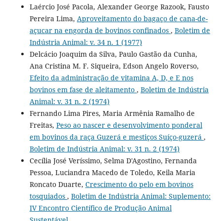
Laércio José Pacola, Alexander George Razook, Fausto
Pereira Lima,
Aproveitamento do bagaço de cana-de-
açucar na engorda de bovinos confinados
,
Boletim de
Indústria Animal: v. 34 n. 1 (1977)
Delcácio Joaquim da Silva, Paulo Gastão da Cunha,
Ana Cristina M. F. Siqueira, Edson Angelo Roverso,
Efeito da administração de vitamina A, D, e E nos
bovinos em fase de aleitamento
,
Boletim de Indústria
Animal: v. 31 n. 2 (1974)
Fernando Lima Pires, Maria Armênia Ramalho de
Freitas,
Peso ao nascer e desenvolvimento ponderal
em bovinos da raça Guzerá e mestiços Suíço-guzerá
,
Boletim de Indústria Animal: v. 31 n. 2 (1974)
Cecília José Veríssimo, Selma D'Agostino, Fernanda
Pessoa, Luciandra Macedo de Toledo, Keila Maria
Roncato Duarte,
Crescimento do pelo em bovinos
tosquiados
,
Boletim de Indústria Animal: Suplemento:
IV Encontro Científico de Produção Animal
Sustentável