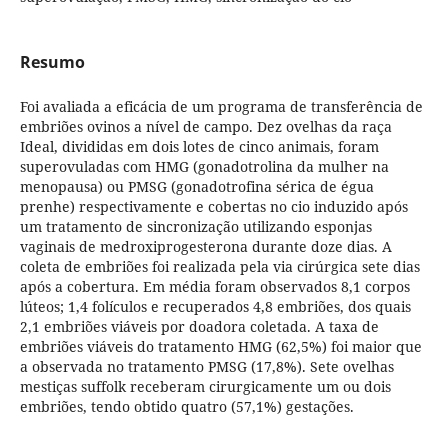
Resumo
Foi avaliada a eficácia de um programa de transferência de
embriões ovinos a nível de campo. Dez ovelhas da raça
Ideal, divididas em dois lotes de cinco animais, foram
superovuladas com HMG (gonadotrolina da mulher na
menopausa) ou PMSG (gonadotrofina sérica de égua
prenhe) respectivamente e cobertas no cio induzido após
um tratamento de sincronização utilizando esponjas
vaginais de medroxiprogesterona durante doze dias. A
coleta de embriões foi realizada pela via cirúrgica sete dias
após a cobertura. Em média foram observados 8,1 corpos
lúteos; 1,4 folículos e recuperados 4,8 embriões, dos quais
2,1 embriões viáveis por doadora coletada. A taxa de
embriões viáveis do tratamento HMG (62,5%) foi maior que
a observada no tratamento PMSG (17,8%). Sete ovelhas
mestiças suffolk receberam cirurgicamente um ou dois
embriões, tendo obtido quatro (57,1%) gestações.