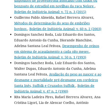
dispositivo de progesterona associado com GnRH ou
benzoato de estradiol em novilhas da raça Nelore
,
Boletim de Indústria Animal: v. 72 n. 3 (2015)
Guillermo Pablo Almeida, Rafael Herrera Alvarez,
Métodos de determinação do sexo de embriões
bovinos
,
Boletim de Indústria Animal: v. 60 n. 2 (2003)
Domingos Sanchez Roda, Luiz Eduardo dos Santos,
Eduardo Antonio da Cunha, Diorande Bianchine,
Adelma Santana Leal Feitoza,
Desempenho de ovinos
em sistema de acasalamento a cada oito meses
,
Boletim de Indústria Animal: v. 50 n. 1 (1993)
Domingos Sanchez Roda, Luiz Eduardo dos Santos,
Walter Dupas, Eduardo Antonio da Cunha, Adelma
Santana Leal Feitoza,
Avaliação do peso ao nascer e ao
desmame e mortalidade pré-desmame em cordeiros
Santa Inês, Suffolk e Cruzados Suffolk
,
Boletim de
Indústria Animal: v. 47 n. 2 (1990)
Rita Maria Ladeira Pires, Rafael Herrera Alvarez, Ana
Cristina Ligori, Lia de Alencar Coelho, Antônio