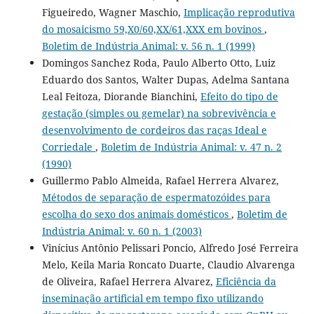
Figueiredo, Wagner Maschio,
Implicação reprodutiva
do mosaicismo 59,X0/60,XX/61,XXX em bovinos
,
Boletim de Indústria Animal: v. 56 n. 1 (1999)
Domingos Sanchez Roda, Paulo Alberto Otto, Luiz
Eduardo dos Santos, Walter Dupas, Adelma Santana
Leal Feitoza, Diorande Bianchini,
Efeito do tipo de
gestação (simples ou gemelar) na sobrevivência e
desenvolvimento de cordeiros das raças Ideal e
Corriedale
,
Boletim de Indústria Animal: v. 47 n. 2
(1990)
Guillermo Pablo Almeida, Rafael Herrera Alvarez,
Métodos de separação de espermatozóides para
escolha do sexo dos animais domésticos
,
Boletim de
Indústria Animal: v. 60 n. 1 (2003)
Vinícius Antônio Pelissari Poncio, Alfredo José Ferreira
Melo, Keila Maria Roncato Duarte, Claudio Alvarenga
de Oliveira, Rafael Herrera Alvarez,
Eficiência da
inseminação artificial em tempo fixo utilizando