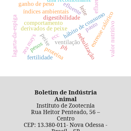
efluentes
efluente
ganho de peso
leite
índices ambientais
estresse calórico
hábito de consumo
digestibilidade
lagarta-da-espiga
comportamento
pasto
valor nutritivo
derivados de peixe
ecc
nebulização
peixe
zea mays
ventilação
pesos
ph
proteína
fertilidade
Boletim de Indústria
Animal
Instituto de Zootecnia
Rua Heitor Penteado, 56 –
Centro
CEP: 13.380-011- Nova Odessa -