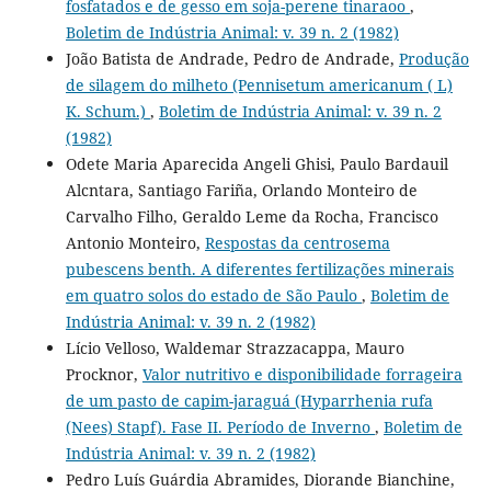
fosfatados e de gesso em soja-perene tinaraoo
,
Boletim de Indústria Animal: v. 39 n. 2 (1982)
João Batista de Andrade, Pedro de Andrade,
Produção
de silagem do milheto (Pennisetum americanum ( L)
K. Schum.)
,
Boletim de Indústria Animal: v. 39 n. 2
(1982)
Odete Maria Aparecida Angeli Ghisi, Paulo Bardauil
Alcntara, Santiago Fariña, Orlando Monteiro de
Carvalho Filho, Geraldo Leme da Rocha, Francisco
Antonio Monteiro,
Respostas da centrosema
pubescens benth. A diferentes fertilizações minerais
em quatro solos do estado de São Paulo
,
Boletim de
Indústria Animal: v. 39 n. 2 (1982)
Lício Velloso, Waldemar Strazzacappa, Mauro
Procknor,
Valor nutritivo e disponibilidade forrageira
de um pasto de capim-jaraguá (Hyparrhenia rufa
(Nees) Stapf). Fase II. Período de Inverno
,
Boletim de
Indústria Animal: v. 39 n. 2 (1982)
Pedro Luís Guárdia Abramides, Diorande Bianchine,