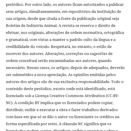
periódico. Por outro lado, os autores ficam autorizados a publicar
seus artigos, simultaneamente, em repositórios da instituição de
sua origem, desde que citada a fonte da publicação original seja
Boletim de Indústria Animal. A revista se reserva o direito de
efetuar, nos originais, alterações de ordem normativa, ortográfica
e gramatical, com vistas a manter o padrão culto da língua e a
credibilidade do veículo. Respeitará, no entanto, o estilo de
escrever dos autores. Alterações, correções ou sugestões de
ordem conceitual serão encaminhadas aos autores, quando
necessário. Nesses casos, os artigos, depois de adequados, deverão
ser submetidos a nova apreciação. As opiniões emitidas pelos
autores dos artigos são de sua exclusiva responsabilidade. Todo o
conteúdo deste periódico, exceto onde está identificado, está
licenciado sob a Licença Creative Commons Attribution (CC-BY-
NC). A condição BY implica que os licenciados podem copiar,
distribuir, exibir e executar a obra e fazer trabalhos derivados
com base em que só se dão o autor ou licenciante os créditos na
forma especificada por estes. A cláusula NC significa que os
licenciados podem copiar, distribuir, exibir e executar a obra e