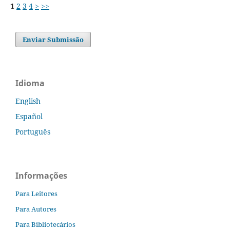
1
2
3
4
>
>>
Enviar Submissão
Idioma
English
Español
Português
Informações
Para Leitores
Para Autores
Para Bibliotecários